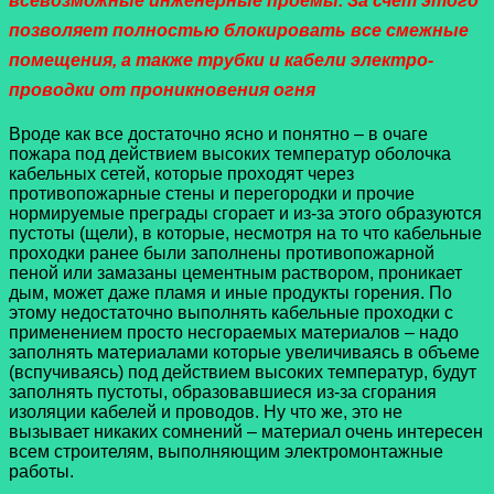
всевозможные инженерные проемы. За счет этого
позволяет полностью блокировать все смежные
помещения, а также трубки и кабели электро-
проводки от проникновения огня
Вроде как все достаточно ясно и понятно – в очаге
пожара под действием высоких температур оболочка
кабельных сетей, которые проходят через
противопожарные стены и перегородки и прочие
нормируемые преграды сгорает и из-за этого образуются
пустоты (щели), в которые, несмотря на то что кабельные
проходки ранее были заполнены противопожарной
пеной или замазаны цементным раствором, проникает
дым, может даже пламя и иные продукты горения. По
этому недостаточно выполнять кабельные проходки с
применением просто несгораемых материалов – надо
заполнять материалами которые увеличиваясь в объеме
(вспучиваясь) под действием высоких температур, будут
заполнять пустоты, образовавшиеся из-за сгорания
изоляции кабелей и проводов. Ну что же, это не
вызывает никаких сомнений – материал очень интересен
всем строителям, выполняющим электромонтажные
работы.