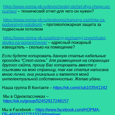
https://www.norma-pb.ru/texnicheskij-otchet-dlya-chego-on-
nuzhen/
– технический отчет-для чего он нужен?
https://www.norma-pb.ru/protivopozharnaya-zashhita-za-
podvesnym-potolkom/
– противопожарная защита за
подвесным потолком
https://www.norma-pb.ru/adresnyj-pozharnyj-izveshhatel-
skolko-na-pomeshhenie/
– адресный пожарный
извещатель – сколько на помещение?
Если будете копировать данную статью кабельные
проходки “Стоп-огонь” для размещения на страницах
другого сайта, прошу Вас копировать вместе с
ссылками на мою страницу, так как статья написана
мною лично, она уникальна и является моей
интелектуальной собственностью. Желаю удачи.
Наша группа В Контакте –
https://vk.com/club103541242
Мы в Одноклассниках –
https://ok.ru/group/52452917248157
Мы в Facеbook –
https://www.facebook.com/НОРМА-
ПБ-460063777515374/timeline/