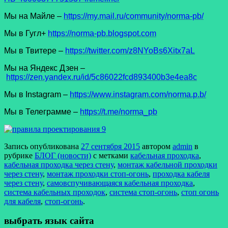
Мы на Майле –
https://my.mail.ru/community/norma-pb/
Мы в Гугл+
https://norma-pb.blogspot.com
Мы в Твитере –
https://twitter.com/z8NYoBs6Xitx7aL
Мы на Яндекс Дзен –
https://zen.yandex.ru/id/5c86022fcd893400b3e4ea8c
Мы в Instagram –
https://www.instagram.com/norma.p.b/
Мы в Телеграмме –
https://t.me/norma_pb
Запись опубликована
27 сентября 2015
автором
admin
в
рубрике
БЛОГ (новости)
с метками
кабельная проходка
,
кабельная проходка через стену
,
монтаж кабельной проходки
через стену
,
монтаж проходки стоп-огонь
,
проходка кабеля
через стену
,
самовспучивающаяся кабельная проходка
,
система кабельных проходок
,
система стоп-огонь
,
стоп огонь
для кабеля
,
стоп-огонь
.
выбрать язык сайта