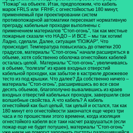
“Пожар” на объекте. Итак, предположим, что кабель
марок FRLS или FRHF,
с огнестойкостью 180 минут,
применяемый при проектировании систем
противопожарной автоматики пересекает нормативную
преграду, кабельные проходки выполнены с
применением материалов “Стоп-огонь”, так как местные
пожарные сказали что НАДО – И ВСЕ – мы так хотим!
Ладно, сделали. Далее, ситуация “ПОЖАР”. Что
происходит. Температура повысилась до отметки 200
градусов, материалы “Стоп-огонь” начали расширяться в
объеме, хотя собственно оболочка огнестойких кабелей
осталась целой. Материалы “Стоп-огонь”, увеличиваясь
в объеме, “полезли” из краев входных отверстий
кабельной проходки, как забытое в кастрюле дрожжевое
тесто из под крышки. Что далее? Да собственно ничего –
материалы “Стоп-огонь”, расширившись во все свои
десять объемов, благополучно вывалившись из краев
входных отверстий кабельных проходок, завершили свои
волшебные свойства. А что кабель? А кабель
огнестойкий как был целый, так целый и остался, так как
180 минут его огнестойкости закончатся еще через три
часа и по прошествии этого времени, когда изоляция
огнестойкого кабеля все таки насчет разрушаться (если
пожар еще не будет потушен), материалы “Стоп-огонь”
уже никак не помогут заполнить пустоты разрушившейся