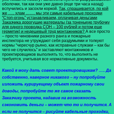
оболочки, так как они уже давно (еще три часа назад)
вспучились и засохли коркой.
Так, спрашивается, по кой
же ….. хлам ……. мы эти самые кабельные проходки
“Стоп-огонь” устанавливаем, оплачивая деньгами
Заказчика дорогущие материалы (за тоненькую трубочку
для одного проводка СОН – 100 рублей и потом еще
герметик) и недешевый труд монтажников?
А все просто
– просто чиновники разного ранга и пожарные
инспектора не утруждают себя раздумьями и толкуют
нормы “чересчур рьяно, как исправные служаки – как бы
чего не случилось” и заставляют монтажников и
проектировщиков выполнять то, что выполнять не
требуется, учитывая все нормативные документы.
Какой я могу дать совет проектировщикам? ….. Да
собственно, наверное никакого – ну попробуйте
изложить курируещему объект пожарному свои
доводы, попробуйте то же самое сказать
Заказчику проекта, надавив на возможность
сэкономить деньги – может что то и получится. А
если не получится – рисуйте кабельные проходки,