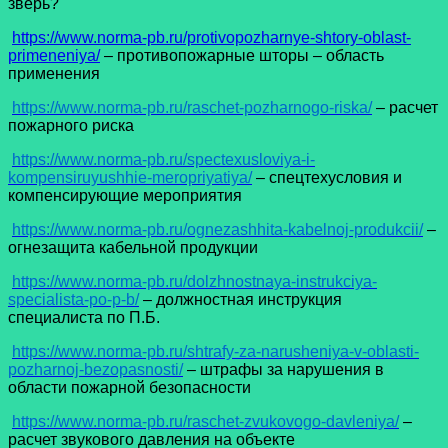
зверь?
https://www.norma-pb.ru/protivopozharnye-shtory-oblast-
primeneniya/
– противопожарные шторы – область
применения
https://www.norma-pb.ru/raschet-pozharnogo-riska/
– расчет
пожарного риска
https://www.norma-pb.ru/spectexusloviya-i-
kompensiruyushhie-meropriyatiya/
– спецтехусловия и
компенсирующие мероприятия
https://www.norma-pb.ru/ognezashhita-kabelnoj-produkcii/
–
огнезащита кабельной продукции
https://www.norma-pb.ru/dolzhnostnaya-instrukciya-
specialista-po-p-b/
– должностная инструкция
специалиста по П.Б.
https://www.norma-pb.ru/shtrafy-za-narusheniya-v-oblasti-
pozharnoj-bezopasnosti/
– штрафы за нарушения в
области пожарной безопасности
https://www.norma-pb.ru/raschet-zvukovogo-davleniya/
–
расчет звукового давления на объекте