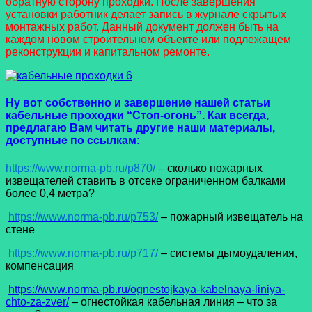
обратную сторону проходки. После завершения
установки работник делает запись в журнале скрытых
монтажных работ. Данный документ должен быть на
каждом новом строительном объекте или подлежащем
реконструкции и капитальном ремонте.
Ну вот собственно и завершение нашей статьи
кабельные проходки “Стоп-огонь”. Как всегда,
предлагаю Вам читать другие наши материалы,
доступные по ссылкам:
https://www.norma-pb.ru/p870/
– сколько пожарных
извещателей ставить в отсеке ограниченном балками
более 0,4 метра?
https://www.norma-pb.ru/p753/
– пожарный извещатель на
стене
https://www.norma-pb.ru/p717/
– системы дымоудаления,
компенсация
https://www.norma-pb.ru/ognestojkaya-kabelnaya-liniya-
chto-za-zver/
– огнестойкая кабельная линия – что за