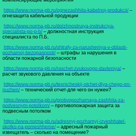
https://www.norma-pb.ru/ognezashhita-kabelnoj-produkcii/
–
огнезащита кабельной продукции
https://www.norma-pb.ru/dolzhnostnaya-instrukciya-
specialista-po-p-b/
– должностная инструкция
специалиста по П.Б.
https://www.norma-pb.ru/shtrafy-za-narusheniya-v-oblasti-
pozharnoj-bezopasnosti/
– штрафы за нарушения в
области пожарной безопасности
https://www.norma-pb.ru/raschet-zvukovogo-davleniya/
–
расчет звукового давления на объекте
https://www.norma-pb.ru/texnicheskij-otchet-dlya-chego-on-
nuzhen/
– технический отчет-для чего он нужен?
https://www.norma-pb.ru/protivopozharnaya-zashhita-za-
podvesnym-potolkom/
– противопожарная защита за
подвесным потолком
https://www.norma-pb.ru/adresnyj-pozharnyj-izveshhatel-
skolko-na-pomeshhenie/
– адресный пожарный
извещатель – сколько на помещение?