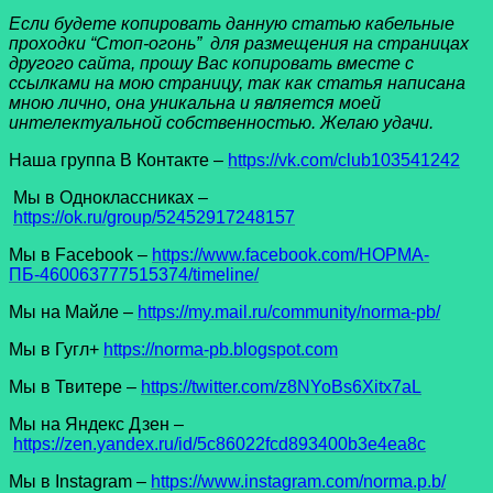
Если будете копировать данную статью кабельные
проходки “Стоп-огонь” для размещения на страницах
другого сайта, прошу Вас копировать вместе с
ссылками на мою страницу, так как статья написана
мною лично, она уникальна и является моей
интелектуальной собственностью. Желаю удачи.
Наша группа В Контакте –
https://vk.com/club103541242
Мы в Одноклассниках –
https://ok.ru/group/52452917248157
Мы в Facеbook –
https://www.facebook.com/НОРМА-
ПБ-460063777515374/timeline/
Мы на Майле –
https://my.mail.ru/community/norma-pb/
Мы в Гугл+
https://norma-pb.blogspot.com
Мы в Твитере –
https://twitter.com/z8NYoBs6Xitx7aL
Мы на Яндекс Дзен –
https://zen.yandex.ru/id/5c86022fcd893400b3e4ea8c
Мы в Instagram –
https://www.instagram.com/norma.p.b/