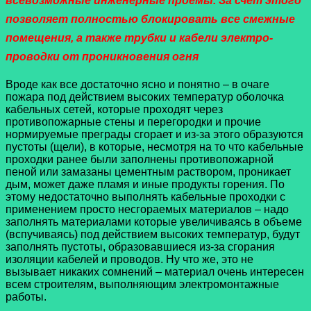
всевозможные инженерные проемы. За счет этого
позволяет полностью блокировать все смежные
помещения, а также трубки и кабели электро-
проводки от проникновения огня
Вроде как все достаточно ясно и понятно – в очаге
пожара под действием высоких температур оболочка
кабельных сетей, которые проходят через
противопожарные стены и перегородки и прочие
нормируемые преграды сгорает и из-за этого образуются
пустоты (щели), в которые, несмотря на то что кабельные
проходки ранее были заполнены противопожарной
пеной или замазаны цементным раствором, проникает
дым, может даже пламя и иные продукты горения. По
этому недостаточно выполнять кабельные проходки с
применением просто несгораемых материалов – надо
заполнять материалами которые увеличиваясь в объеме
(вспучиваясь) под действием высоких температур, будут
заполнять пустоты, образовавшиеся из-за сгорания
изоляции кабелей и проводов. Ну что же, это не
вызывает никаких сомнений – материал очень интересен
всем строителям, выполняющим электромонтажные
работы.