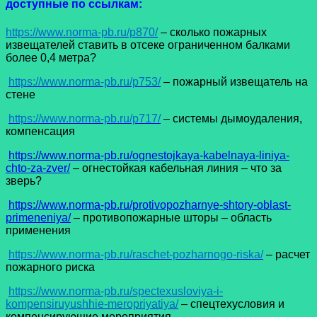
доступные по ссылкам:
https://www.norma-pb.ru/p870/
– сколько пожарных
извещателей ставить в отсеке ограниченном балками
более 0,4 метра?
https://www.norma-pb.ru/p753/
– пожарный извещатель на
стене
https://www.norma-pb.ru/p717/
– системы дымоудаления,
компенсация
https://www.norma-pb.ru/ognestojkaya-kabelnaya-liniya-
chto-za-zver/
– огнестойкая кабельная линия – что за
зверь?
https://www.norma-pb.ru/protivopozharnye-shtory-oblast-
primeneniya/
– противопожарные шторы – область
применения
https://www.norma-pb.ru/raschet-pozharnogo-riska/
– расчет
пожарного риска
https://www.norma-pb.ru/spectexusloviya-i-
kompensiruyushhie-meropriyatiya/
– спецтехусловия и
компенсирующие мероприятия