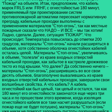
“Пожар” на объекте. Итак, предположим, что кабель
марок FRLS или FRHF,
с огнестойкостью 180 минут,
применяемый при проектировании систем
противопожарной автоматики пересекает нормативную
преграду, кабельные проходки выполнены с
применением материалов “Стоп-огонь”, так как местные
пожарные сказали что НАДО – И ВСЕ – мы так хотим!
Ладно, сделали. Далее, ситуация “ПОЖАР”. Что
происходит. Температура повысилась до отметки 200
градусов, материалы “Стоп-огонь” начали расширяться в
объеме, хотя собственно оболочка огнестойких кабелей
осталась целой. Материалы “Стоп-огонь”, увеличиваясь
в объеме, “полезли” из краев входных отверстий
кабельной проходки, как забытое в кастрюле дрожжевое
тесто из под крышки. Что далее? Да собственно ничего –
материалы “Стоп-огонь”, расширившись во все свои
десять объемов, благополучно вывалившись из краев
входных отверстий кабельных проходок, завершили свои
волшебные свойства. А что кабель? А кабель
огнестойкий как был целый, так целый и остался, так как
180 минут его огнестойкости закончатся еще через три
часа и по прошествии этого времени, когда изоляция
огнестойкого кабеля все таки насчет разрушаться (если
пожар еще не будет потушен), материалы “Стоп-огонь”
уже никак не помогут заполнить пустоты разрушившейся