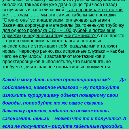
оболочки, так как они уже давно (еще три часа назад)
вспучились и засохли коркой.
Так, спрашивается, по кой
же ….. хлам ……. мы эти самые кабельные проходки
“Стоп-огонь” устанавливаем, оплачивая деньгами
Заказчика дорогущие материалы (за тоненькую трубочку
для одного проводка СОН – 100 рублей и потом еще
герметик) и недешевый труд монтажников?
А все просто
– просто чиновники разного ранга и пожарные
инспектора не утруждают себя раздумьями и толкуют
нормы “чересчур рьяно, как исправные служаки – как бы
чего не случилось” и заставляют монтажников и
проектировщиков выполнять то, что выполнять не
требуется, учитывая все нормативные документы.
Какой я могу дать совет проектировщикам? ….. Да
собственно, наверное никакого – ну попробуйте
изложить курируещему объект пожарному свои
доводы, попробуйте то же самое сказать
Заказчику проекта, надавив на возможность
сэкономить деньги – может что то и получится. А
если не получится – рисуйте кабельные проходки,