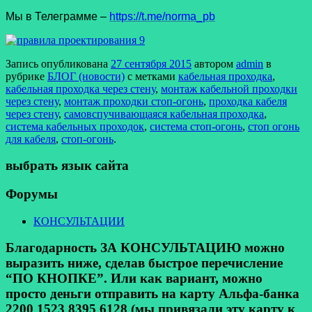
Мы в Телеграмме –
https://t.me/norma_pb
Запись опубликована
27 сентября 2015
автором
admin
в
рубрике
БЛОГ (новости)
с метками
кабельная проходка
,
кабельная проходка через стену
,
монтаж кабельной проходки
через стену
,
монтаж проходки стоп-огонь
,
проходка кабеля
через стену
,
самовспучивающаяся кабельная проходка
,
система кабельных проходок
,
система стоп-огонь
,
стоп огонь
для кабеля
,
стоп-огонь
.
выбрать язык сайта
Форумы
КОНСУЛЬТАЦИИ
Благодарность ЗА КОНСУЛЬТАЦИЮ можно
выразить ниже, сделав быстрое перечисление
“ПО КНОПКЕ”. Или как вариант, можно
просто деньги отправить на карту Альфа-банка
2200 1523 8395 6128 (мы привязали эту карту к