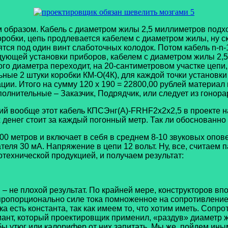
зом. Кабель с диаметром жилы 2,5 миллиметров подходи
оробки, цепь продлевается кабелем с диаметром жилы, ну ск
ятся под один винт слаботочных колодок. Потом кабель n-n
едующей установки приборов, кабелем с диаметром жилы 2,5
того диаметра переходит, на 20-сантиметровом участке цепи
льные 2 штуки коробки КМ-О(4К), для каждой точки установ
ции. Итого на сумму 120 х 190 = 22800,00 рублей материал 
дополнительные – Заказчик, Подрядчик, или следует из гоно
вообще этот кабель КПСЭнг(А)-FRHF2х2х2,5 в проекте нар
 денег стоит за каждый погонный метр. Так ли обоснованно
етров и включает в себя в среднем 8-10 звуковых оповещ
ателя 30 мА. Напряжение в цепи 12 вольт. Ну, все, считае
технической продукцией, и получаем результат:
 не плохой результат. По крайней мере, конструкторов вп
пропорционально силе тока помноженное на сопротивление. 
 есть константа, так как имеем то, что хотим иметь. Сопр
ариант, который проектировщик применил, «раздув» диаметр
ы утюг или калорифер от них запитать. Мы же, пойдем ины