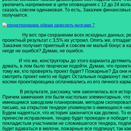
увеличить напряжение в цепи оповещения с 12 до 24 вольт
сказать совсем одинаковая. То есть, Заказчик финансовых
получается.
Ну вот, при сохранении всех исходных данных, результ
проектный результат с 3,5% их устроил. Опять же, отпада
Заказчик получает приятный и совсем не малый бонус в 
нигде не ошибся? Думаю, не ошибся.
И что же, конструкторы до этого варианта дотямить ни
думать, в лом было творчески подойти. Думаю, что проект
тому же, кто проверять проект будет? Пожарные? Да они н
смотреть проект никто не будет. Остальные подмахнут ли
косяки проектировщика оплачивались из его личного карма
В результате, расскажу, чем закончилась вся история. З
Причем замечания эти были настолько элементарные, что 
имеющимся заводским планировкам, методом скопировал-в
письмо, на открытом тендере упомянули о имеющихся «кося
Будем надеяться, что история закончится как должно. То е
принесли исправления, тендер будет проведен и победит с
покладистым участником не сложившегося тендера, подпиш
будет вдаваться в мелочи, пожарные все подпишут, так как