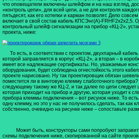
что оповещатели включены шлейфом и на наш взгляд, доста
«контроль цепи», для всей цепи, а не для контроля каждог
пятьдесят, как его хотелки и карман позволят. Дело совс
включает в свой состав кабель КПСЭнг(А)-FRHF2х2х2,5. Од
контрольный шлейф сигнализации на прибор «КЦ-2», уста
проекта, ниже:
То есть, в соответствии с проектом, двухпарный кабель 
которой заправляется в корпус «КЦ-2», а вторая – в коро
имеет все надлежащие сертификаты. Но, уважаемые конст
оборудования, будет соблюдена огнестойкость этого кабел
проекте нарисовано. Ну так проектировщик обязан шевел
поместится ли в винтовую клемму слаботочного прибора? Ну
следующему такому же КЦ-2, и так далее по цепи следует 
которая приходит на прибор и другую, которая уходит к сл
прибора клеммы подключения – вот рисунок ниже. То есть
одну клемму, но это у нас не получилось сделать, так как
собственно, очевидно на рисунке ниже – сопоставьте раз
Может быть, конструкторы сами попробуют заправить дв
схемы подключения ниже, скопированной на сайте произв