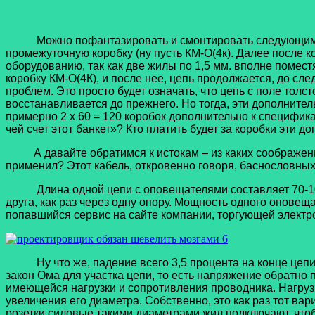
Можно пофантазировать и смонтировать следующим обра
промежуточную коробку (ну пусть КМ-О(4к). Далее после к
оборудованию, так как две жилы по 1,5 мм. вполне помест
коробку КМ-О(4К), и после нее, цепь продолжается, до сл
проблем. Это просто будет означать, что цепь с поле толс
восстанавливается до прежнего. Но тогда, эти дополните
примерно 2 х 60 = 120 коробок дополнительно к специфика
чей счет этот банкет»? Кто платить будет за коробки эти 
А давайте обратимся к истокам – из каких соображений 
применил? Этот кабель, откровенно говоря, баснословных
Длина одной цепи с оповещателями составляет 70-100 м
друга, как раз через одну опору. Мощность одного оповещ
попавшийся сервис на сайте компании, торгующей электро
Ну что же, падение всего 3,5 процента на конце цепи –
закон Ома для участка цепи, то есть напряжение обратно 
имеющейся нагрузки и сопротивления проводника. Нагрузка
увеличения его диаметра. Собственно, это как раз тот в
розетки силовые такими диаметрами жил подключают, чтоб