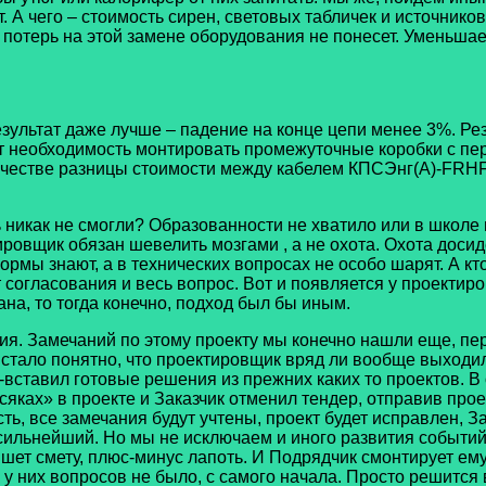
. А чего – стоимость сирен, световых табличек и источнико
 потерь на этой замене оборудования не понесет. Уменьшае
ат даже лучше – падение на конце цепи менее 3%. Резул
ет необходимость монтировать промежуточные коробки с пер
качестве разницы стоимости между кабелем КПСЭнг(А)-FRHF
как не смогли? Образованности не хватило или в школе н
ировщик обязан шевелить мозгами , а не охота. Охота досид
ормы знают, а в технических вопросах не особо шарят. А к
ст согласования и весь вопрос. Вот и появляется у проект
на, то тогда конечно, подход был бы иным.
амечаний по этому проекту мы конечно нашли еще, перечис
стало понятно, что проектировщик вряд ли вообще выходил
ставил готовые решения из прежних каких то проектов. В 
ках» в проекте и Заказчик отменил тендер, отправив проек
сть, все замечания будут учтены, проект будет исправлен, 
ильнейший. Но мы не исключаем и иного развития событий. 
ет смету, плюс-минус лапоть. И Подрядчик смонтирует ему
 у них вопросов не было, с самого начала. Просто решится 