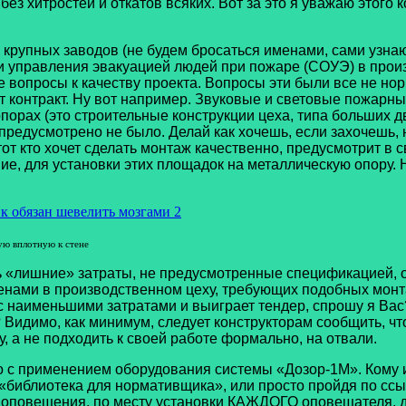
 без хитростей и откатов всяких. Вот за это я уважаю этого
ых заводов (не будем бросаться именами, сами узнают с
и управления эвакуацией людей при пожаре (СОУЭ) в прои
вопросы к качеству проекта. Вопросы эти были все не норм
от контракт. Ну вот например. Звуковые и световые пожарн
опорах (это строительные конструкции цеха, типа больших 
предусмотрено не было. Делай как хочешь, если захочешь, н
 тот кто хочет сделать монтаж качественно, предусмотрит
ие, для установки этих площадок на металлическую опору. 
вплотную к стене
лишние» затраты, не предусмотренные спецификацией, от 
иренами в производственном цеху, требующих подобных мон
 с наименьшими затратами и выиграет тендер, спрошу я Вас
? Видимо, как минимум, следует конструкторам сообщить, ч
у, а не подходить к своей работе формально, на отвали.
применением оборудования системы «Дозор-1М». Кому инт
е «библиотека для нормативщика», или просто пройдя по с
и оповещения, по месту установки КАЖДОГО оповещателя, 