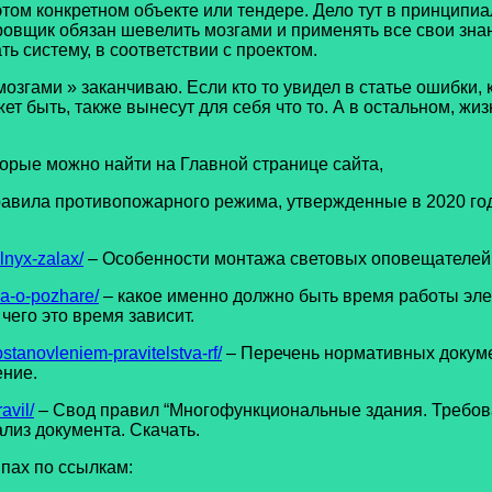
в этом конкретном объекте или тендере. Дело тут в принци
ировщик обязан шевелить мозгами и применять все свои знан
вать систему, в соответствии с проектом.
и » заканчиваю. Если кто то увидел в статье ошибки, кот
жет быть, также вынесут для себя что то. А в остальном, жи
ые можно найти на Главной странице сайта,
авила противопожарного режима, утвержденные в 2020 году,
lnyx-zalax/
– Особенности монтажа световых оповещателей
a-o-pozhare/
– какое именно должно быть время работы эле
чего это время зависит.
tanovleniem-pravitelstva-rf/
– Перечень нормативных докум
ение.
avil/
– Свод правил “Многофункциональные здания. Требова
ализ документа. Скачать.
ппах по ссылкам: