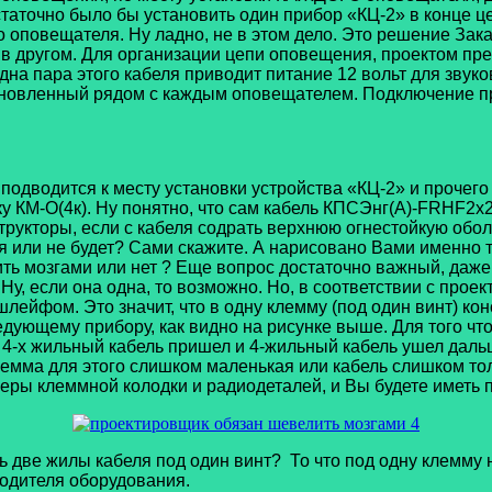
точно было бы установить один прибор «КЦ-2» в конце цепи 
о оповещателя. Ну ладно, не в этом дело. Это решение Зака
ем в другом. Для организации цепи оповещения, проектом пр
на пара этого кабеля приводит питание 12 вольт для звуко
новленный рядом с каждым оповещателем. Подключение пре
подводится к месту установки устройства «КЦ-2» и прочего
бку КМ-О(4к). Ну понятно, что сам кабель КПСЭнг(А)-FRHF2х
рукторы, если с кабеля содрать верхнюю огнестойкую обол
я или не будет? Сами скажите. А нарисовано Вами именно т
ить мозгами или нет ? Еще вопрос достаточно важный, даж
, если она одна, то возможно. Но, в соответствии с проект
шлейфом. Это значит, что в одну клемму (под один винт) ко
едующему прибору, как видно на рисунке выше. Для того что
 4-х жильный кабель пришел и 4-жильный кабель ушел даль
 клемма для этого слишком маленькая или кабель слишком тол
меры клеммной колодки и радиодеталей, и Вы будете иметь 
е жилы кабеля под один винт? То что под одну клемму не
одителя оборудования.