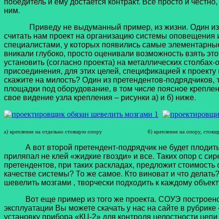
победитель и ему достается контракт. Все просто и честно,
ним.
Приведу не выдуманный пример, из жизни. Один из крупн
считать нам проект на организацию системы оповещения 
специалистами, у которых появились самые элементарные 
вникали глубоко, просто оценивали возможность взять эт
установить (согласно проекта) на металлических столбах-
присоединения, для этих целей, спецификацией к проекту 
скажите на милость? Один из претендентов-подрядчиков,
площадки под оборудование, в том числе поясное креплен
свое видение узла крепления – рисунки а) и б) ниже.
а) крепление на отдельно стоящую опору б) крепление на опору, стоящую 
А вот второй претендент-подрядчик не будет плодить «
приляпал не клей «жидкие гвозди» и все. Таких опор с с
претендентов, при таких раскладах, предложит стоимость
качестве системы? То же самое. Кто виноват и что делать
шевелить мозгами , творчески подходить к каждому объект
Вот еще пример из того же проекта. СОУЭ построено с 
эксплуатации Вы можете скачать у нас на сайте в рубрик
установку прибора «КЦ-2» для контроля целостности цеп