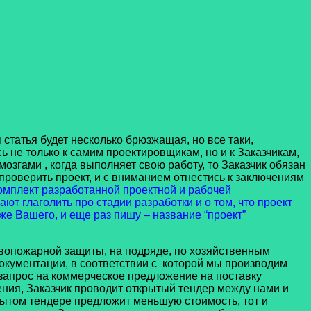
атья будет несколько брюзжащая, но все таки,
сь не только к самим проектировщикам, но и к Заказчикам,
згами , когда выполняет свою работу, то Заказчик обязан
проверить проект, и с вниманием отнестись к заключениям
 комплект разработанной проектной и рабочей
ют глаголить про стадии разработки и о том, что проект
уже Вашего, и еще раз пишу – название “проект”
ожарной защиты, на подряде, по хозяйственным
документации, в соответствии с которой мы производим
запрос на коммерческое предложение на поставку
ния, Заказчик проводит открытый тендер между нами и
ытом тендере предложит меньшую стоимость, тот и