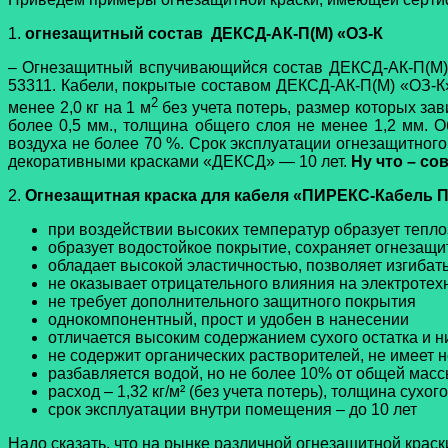
1.
огнезащитный состав ДЕКСД-АК-П(М) «ОЗ-К
– Огнезащитный вспучивающийся состав ДЕКСД-АК-П(М) 
53311. Кабели, покрытые составом ДЕКСД-АК-П(М) «ОЗ-К»
2
менее 2,0 кг на 1 м
без учета потерь, размер которых за
более 0,5 мм., толщина общего слоя не менее 1,2 мм. 
воздуха не более 70 %. Срок эксплуатации огнезащитног
декоративными красками «ДЕКСД» — 10 лет.
Ну что – со
2.
Огнезащитная краска для кабеля «ПИРЕКС-Кабель 
при воздействии высоких температур образует тепл
образует водостойкое покрытие, сохраняет огнезащ
обладает высокой эластичностью, позволяет изгибат
не оказывает отрицательного влияния на электротех
не требует дополнительного защитного покрытия
однокомпонентный, прост и удобен в нанесении
отличается высоким содержанием сухого остатка и 
не содержит органических растворителей, не имеет 
разбавляется водой, но не более 10% от общей масс
расход – 1,32 кг/м² (без учета потерь), толщина сухого
срок эксплуатации внутри помещения – до 10 лет
Надо сказать, что на рынке различной огнезащитной краск