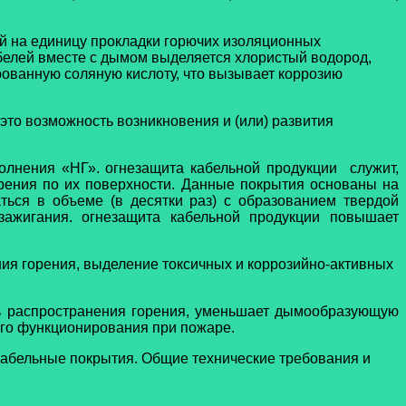
й на единицу прокладки горючих изоляционных
абелей вместе с дымом выделяется хлористый водород,
рованную соляную кислоту, что вызывает коррозию
то возможность возникновения и (или) развития
олнения «НГ». огнезащита кабельной продукции служит,
рения по их поверхности. Данные покрытия основаны на
ться в объеме (в десятки раз) с образованием твердой
ажигания. огнезащита кабельной продукции
повышает
ния горения, выделение токсичных и коррозийно-активных
сть распространения горения, уменьшает дымообразующую
его функционирования при пожаре.
абельные покрытия. Общие технические требования и