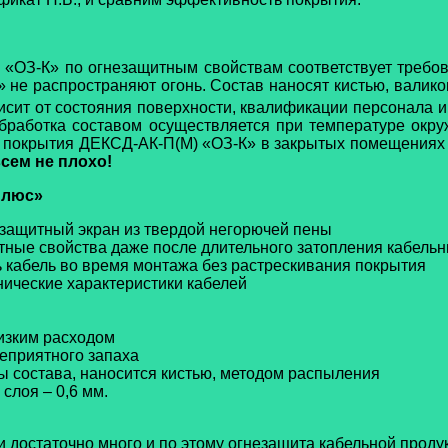
«ОЗ-К» по огнезащитным свойствам соответствует требо
 не распространяют огонь. Состав наносят кистью, валик
висит от состояния поверхности, квалификации персонала и
Обработка составом осуществляется при температуре ок
о покрытия ДЕКСД-АК-П(М) «ОЗ-К» в закрытых помещениях –
всем не плохо!
Плюс»
озащитный экран из твердой негорючей пены
итные свойства даже после длительного затопления кабель
ь кабель во время монтажа без растрескивания покрытия
нические характеристики кабелей
низким расходом
неприятного запаха
ы состава, наносится кистью, методом распыления
 слоя – 0,6 мм.
и достаточно много и по этому огнезащита кабельной продук