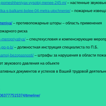
-v-pomeshheniyax-vysotoj-menee-245-m/
– настенные звуковы
olka-s-balkami-bolee-04-metra-utochnenie/
– пожарные извещат
neniya/
– противопожарные шторы – область применения
пожарного риска
-meropriyatiya/
– спецтехусловия и компенсирующие мероп
-po-p-b/
– должностная инструкция специалиста по П.Б.
harnoj-bezopasnosti/
– штрафы за нарушения в области пожа
ет звукового давления на объекте
тивных документов и успехов в Вашей трудовой деятельн
7
63777515374/timeline/