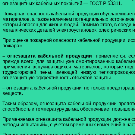
огнезащитных кабельных покрытий — ГОСТ Р 53311.
Пожарная опасность кабельной продукции обуславливаетс
материалов, а также наличием потенциальных источников
который опасен для жизни людей. Помимо этого, в соедин
металлических деталей электроустановок, электрических 
При оценке пожарной опасности кабельной продукции исх
пожара».
– огнезащита кабельной продукции
применяется, ес
прежде всего, для защиты уже смонтированных кабельн
применении вспучивающихся материалов, которые под в
трудногорючей пены, имеющей низкую теплопроводнос
огнезащитную эффективность объектов защиты.
– огнезащита кабельной продукции
не только предотвращ
веществ.
Таким образом, огнезащита кабельной продукции препят
способность и температуру дыма, обеспечивает повышени
Применяемая огнезащита кабельной продукции должна со
методы испытаний», с учетом временных изменений в час
Приведем примеры огнезащитной краски, имеющей сертиф