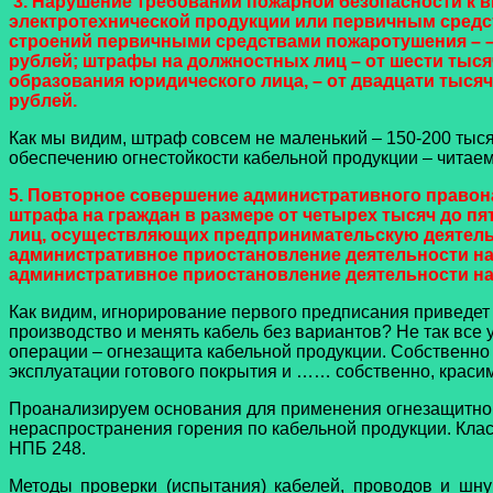
3. Нарушение требований пожарной безопасности к 
электротехнической продукции или первичным средс
строений первичными средствами пожаротушения – – 
рублей; штрафы на должностных лиц – от шести тыс
образования юридического лица, – от двадцати тысяч
рублей.
Как мы видим, штраф совсем не маленький – 150-200 тыся
обеспечению огнестойкости кабельной продукции – читаем
5. Повторное совершение административного право
штрафа на граждан в размере от четырех тысяч до п
лиц, осуществляющих предпринимательскую деятельно
административное приостановление деятельности на 
административное приостановление деятельности на 
Как видим, игнорирование первого предписания приведет 
производство и менять кабель без вариантов? Не так вс
операции – огнезащита кабельной продукции. Собственно 
эксплуатации готового покрытия и …… собственно, красим
Проанализируем основания для применения огнезащитной
нераспространения горения по кабельной продукции. Кла
НПБ 248.
Методы проверки (испытания) кабелей, проводов и шн