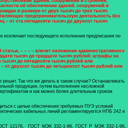
оустановкам зданий, сооружений и строений,
сности об обеспечении зданий, сооружений и
аждан в размере от двух тысяч до трех тысяч
ествляющих предпринимательскую деятельность без
ц – от ста пятидесяти тысяч до двухсот тысяч
а не исключает последующего исполнения предписания по
статьи, – – – –
влечет наложение административного
адцати тысяч до тридцати тысяч рублей; штрафы на
 тысяч до пятидесяти тысяч рублей или
– от двухсот тысяч до четырехсот тысяч рублей или
 решит. Так что же делать в таком случае? Останавливать
бельной продукции, путем выполнения несложной
 сертификатом и как можно более длительным сроком
диться с целью обеспечения требуемых ПУЭ условий
ектических кабельных линий регламентируются НПБ 242 и
ГОСТ 12176, ГОСТ МЭК 332-1-96, ГОСТ Р МЭК 332-1-96,