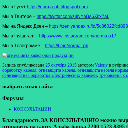
Мы в Гугл+
https://norma-pb.blogspot.com
Мы в Твитере –
https://twitter.com/z8NYoBs6Xitx7aL
Мы на Яндекс Дзен –
https://zen.yandex.ru/id/5c86022fcd8
Мы в Instagram –
https://www.instagram.com/norma.p.b/
Мы в Телеграмме –
https://t.me/norma_pb
Запись опубликована
25 октября 2015
автором
Valeriy
в рубрик
обработку кабеля
,
огнезащита кабеля
,
огнезащита кабеля норм
огнезащитная обработка электрических кабелей
,
требования к 
выбрать язык сайта
Форумы
КОНСУЛЬТАЦИИ
Благодарность ЗА КОНСУЛЬТАЦИЮ можно выразит
отправить на карту Альфа-банка 2200 1523 8395 6