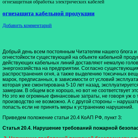
огнезащитная обработка электрических кабелей
огнезащита кабельной продукции
Добавить комментарий
Добрый день всем постоянным Читателям нашего блога и
огнестойкости существующей на объекте кабельной продук
действующих кабельных линий доставляют немалую голов
энергохозяйства на предприятии. Согласно существующи
распространения огня, а также выделению токсичных веще
марок, предписанных, в зависимости от условий эксплуатац
которая уже смонтирована 5-10 лет назад, эксплуатирует
замерам. В общем все хорошо, но вот не соответствует это
Но это же огромные финансовые затраты, не говоря уж о т
производство не возможно. А с другой стороны – наруша
попасть если не принять меры к устранению нарушений.
Приведем положение статьи 20.4 КоАП РФ, пункт 3:
Статья 20.4. Нарушение требований пожарной безопа