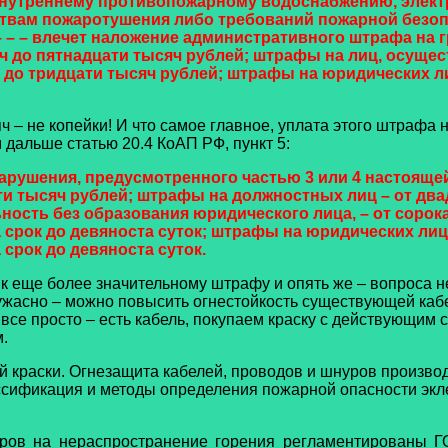
внутреннему противопожарному водоснабжению, электр
твам пожаротушения либо требований пожарной безопа
– – влечет наложение административного штрафа на гр
яч до пятнадцати тысяч рублей; штрафы на лиц, осущ
 до тридцати тысяч рублей; штрафы на юридических ли
ч – не копейки! И что самое главное, уплата этого штраф
 дальше статью 20.4 КоАП РФ, пункт 5:
нарушения, предусмотренного
частью 3
или
4
настоящей 
яти тысяч рублей; штрафы на должностных лиц – от дв
сть без образования юридического лица, – от сорока
срок до девяноста суток; штрафы на юридических лиц 
срок до девяноста суток.
к еще более значительному штрафу и опять же – вопроса не
е ужасно – можно повысить огнестойкость существующей ка
все просто – есть кабель, покупаем краску с действующим
.
 краски. Огнезащита кабелей, проводов и шнуров произво
ссификация и методы определения пожарной опасности экл
уров на нераспространение горения регламентированы 