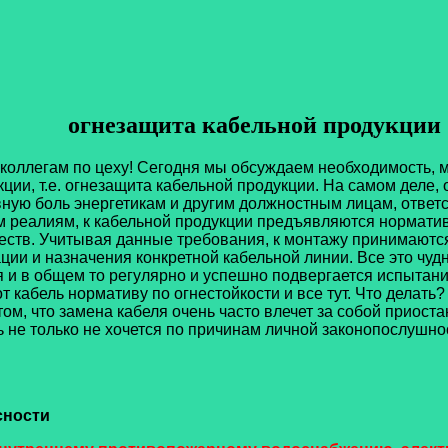
огнезащита кабельной продукции
 коллегам по цеху! Сегодня мы обсуждаем необходимость,
ции, т.е. огнезащита кабельной продукции. На самом деле,
ную боль энергетикам и другим должностным лицам, ответ
м реалиям, к кабельной продукции предъявляются нормати
ств. Учитывая данные требования, к монтажу принимаются 
ии и назначения конкретной кабельной линии. Все это чудно
ся и в общем то регулярно и успешно подвергается испыта
т кабель нормативу по огнестойкости и все тут. Что делать
ом, что замена кабеля очень часто влечет за собой приост
ть не только не хочется по причинам личной законопослуш
сности