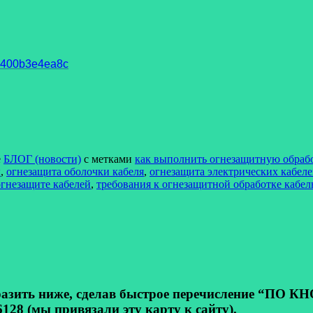
93400b3e4ea8c
е
БЛОГ (новости)
с метками
как выполнить огнезащитную обраб
ы
,
огнезащита оболочки кабеля
,
огнезащита электрических кабел
огнезащите кабелей
,
требования к огнезащитной обработке кабе
ь ниже, сделав быстрое перечисление “ПО КНОП
128 (мы привязали эту карту к сайту).