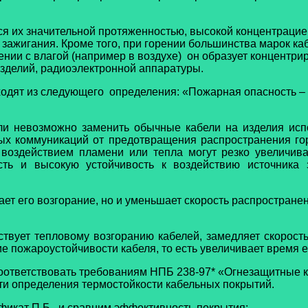
я их значительной протяженностью, высокой концентрацие
 зажигания. Кроме того, при горении большинства марок к
ении с влагой (например в воздухе) он образует концентри
изделий, радиоэлектронной аппаратуры.
одят из следующего определения: «Пожарная опасность – э
ли невозможно заменить обычные кабели на изделия исп
ых коммуникаций от предотвращения распространения го
оздействием пламени или тепла могут резко увеличива
ть и высокую устойчивость к воздействию источника з
ает его возгорание, но и уменьшает скорость распростране
ствует тепловому возгоранию кабелей, замедляет скоро
е пожароустойчивости кабеля, то есть увеличивает время 
ответствовать требованиям НПБ 238-97* «Огнезащитные к
ти определения термостойкости кабельных покрытий.
икат П.Б., и сравним эффективность покрытия: