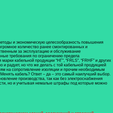
 методы и экономическую целесообразность повышения
 огромное количество ранее смонтированных и
ственным за эксплуатацию и обслуживание
вные требования по ограничению предела
марки кабельной продукции “НГ”, “FRLS”, “FRHF” и других
 и радует, но что же делать с той кабельной продукцией
ниям на сопротивление изоляции и прочим необходимым
? Менять кабель? Ответ – да – это самый наилучший выбор.
ановление производства, так как без электроснабжения
ности, но и учитывая немалые штрафы под которые можно