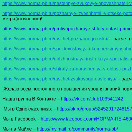
https://www.norma-pb.ru/nastennye-zvukovye-opoveshhateli
https://www.norma-pb.ru/pozharnye-izveshhateli-v-otseke-pot
метра(уточнение)!
https://www.norma-pb.ru/protivopozharnye-shtory-oblast-prime
https://www.norma-pb.ru/raschet-pozharnogo-riska/
– расчет 
https://www.norma-pb.ru/spectexusloviya-i-kompensiruyushhie
https://www.norma-pb.ru/dolzhnostnaya-instrukciya-specialista
https://www.norma-pb.ru/shtrafy-za-narusheniya-v-oblasti-poz
https://www.norma-pb.ru/raschet-zvukovogo-davleniya/
– расч
Желаю всем постоянного повышения уровня знаний норма
Наша группа В Контакте –
https://vk.com/club103541242
Мы в Одноклассниках –
https://ok.ru/group/5245291724815
Мы в Facеbook –
https://www.facebook.com/НОРМА-ПБ-4600
Мы на Майле –
https://my.mail.ru/community/norma-pb/