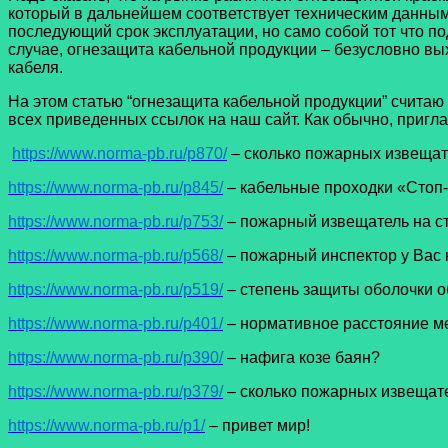
который в дальнейшем соответствует техническим данным 
последующий срок эксплуатации, но само собой тот что п
случае, огнезащита кабельной продукции – безусловно вы
кабеля.
На этом статью “огнезащита кабельной продукции” считаю
всех приведенных ссылок на наш сайт. Как обычно, пригл
https://www.norma-pb.ru/p870/
– сколько пожарных извещате
https://www.norma-pb.ru/p845/
– кабельные проходки «Стоп-
https://www.norma-pb.ru/p753/
– пожарный извещатель на с
https://www.norma-pb.ru/p568/
– пожарный инспектор у Вас 
https://www.norma-pb.ru/p519/
– степень защиты оболочки 
https://www.norma-pb.ru/p401/
– нормативное расстояние м
https://www.norma-pb.ru/p390/
– нафига козе баян?
https://www.norma-pb.ru/p379/
– сколько пожарных извещат
https://www.norma-pb.ru/p1/
– привет мир!