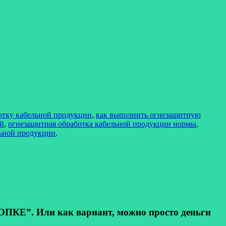
отку кабельной продукции
,
как выполнить огнезащитную
ей
,
огнезащитная обработка кабельной продукции нормы
,
льной продукции
.
КЕ”. Или как вариант, можно просто деньги