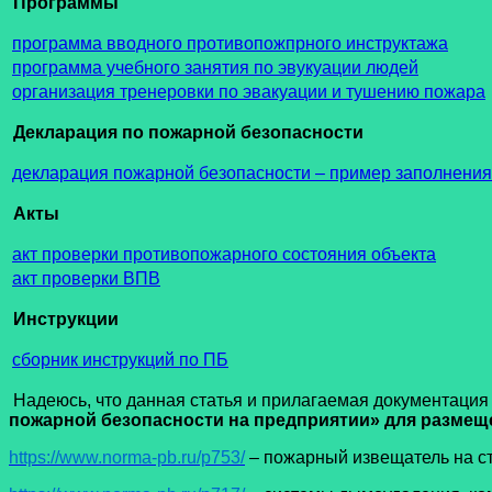
Программы
программа вводного противопожпрного инструктажа
программа учебного занятия по эвукуации людей
организация тренеровки по эвакуации и тушению пожара
Декларация по пожарной безопасности
декларация пожарной безопасности – пример заполнения
Акты
акт проверки противопожарного состояния объекта
акт проверки ВПВ
Инструкции
сборник инструкций по ПБ
Надеюсь, что данная статья и прилагаемая документация
пожарной безопасности на предприятии» для размеще
https://www.norma-pb.ru/p753/
– пожарный извещатель на с