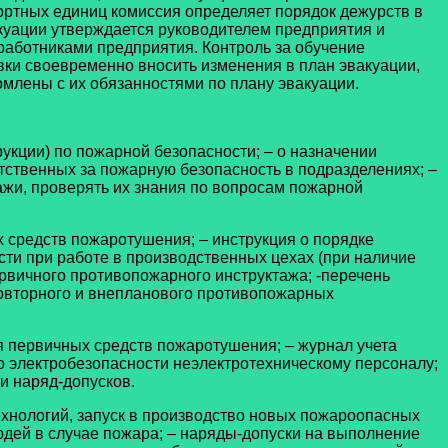
ортных единиц комиссия определяет порядок дежурств в
акуации утверждается руководителем предприятия и
 работниками предприятия. Контроль за обучение
вки своевременно вносить изменения в план эвакуации,
лены с их обязанностями по плану эвакуации.
укции) по пожарной безопасности; – о назначении
етственных за пожарную безопасность в подразделениях; –
тажи, проверять их знания по вопросам пожарной
 средств пожаротушения; – инструкция о порядке
сти при работе в производственных цехах (при наличие
рвичного противопожарного инструктажа; -перечень
повторного и внепланового противопожарных
я первичных средств пожаротушения; – журнал учета
по электробезопасности неэлектротехническому персоналу;
и наряд-допусков.
ехнологий, запуск в производство новых пожароопасных
юдей в случае пожара; – наряды-допуски на выполнение