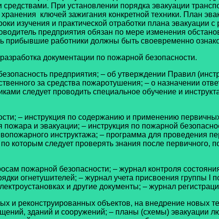
 средствами. При установлении порядка эвакуации трансп
т хранения ключей зажигания конкретной техники. План эв
роки изучения и практической отработки плана эвакуации с
ководитель предприятия обязан по мере изменения обстано
 прибывшие работники должны быть своевременно ознаком
 разработка документации по пожарной безопасности.
безопасность предприятия; – об утверждении Правил (инстр
тственного за средства пожаротушения; – о назначении отв
дниками следует проводить специальное обучение и инструк
ости; – инструкция по содержанию и применению первичных
 пожара и эвакуации; – инструкция по пожарной безопасно
ивопожарного инструктажа; – программа для проведения пе
 по которым следует проверять знания после первичного, 
осам пожарной безопасности; – журнал контроля состояни
ядки огнетушителей; – журнал учета присвоения группы I 
лектроустановках и другие документы; – журнал регистраци
ых и реконструированных объектов, на внедрение новых т
щений, зданий и сооружений; – планы (схемы) эвакуации л