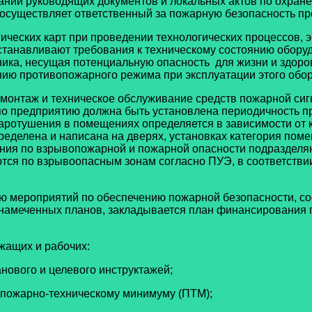
ний руководящих документов и локальных актов по охране 
осуществляет ответственный за пожарную безопасность пр
ических карт при проведении технологических процессов, 
танавливают требования к техническому состоянию оборудо
ника, несущая потенциальную опасность для жизни и здоро
ию противопожарного режима при эксплуатации этого обо
 монтаж и техническое обслуживание средств пожарной с
о предприятию должна быть установлена периодичность про
аротушения в помещениях определяется в зависимости от 
еделена и написана на дверях, установках категория пом
ия по взрывопожарной и пожарной опасности подразделяются
уются по взрывоопасным зонам согласно ПУЭ, в соответств
 мероприятий по обеспечению пожарной безопасности, со
из намеченных планов, закладывается план финансировани
жащих и рабочих:
анового и целевого инструктажей;
по пожарно-техническому минимуму (ПТМ);