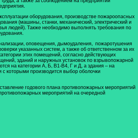
труда, а также за соблюдением на предприятии
едприятия.
эксплуатации оборудования, производстве пожароопасных
вания (машины, станки, механический, электрический и
вья людей). Также необходимо выполнять требования по
рудования.
игнализации, оповещения, дымоудаления, пожаротушения
верки указанных систем, а также об ответственном за их
категории этих помещений, согласно действующих
ещений, зданий и наружных установок по взрывопожарной
 на категории А, Б, В1-В4, Г и Д, а здания – на
ии с которыми производится выбор оболочки
ставление годового плана противопожарных мероприятий
я противопожарных мероприятий на очередной