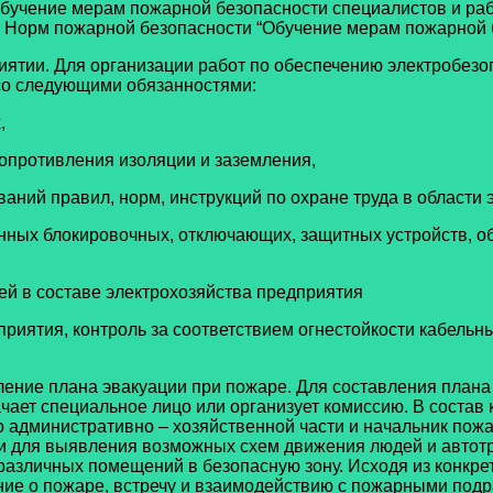
Обучение мерам пожарной безопасности специалистов и раб
 Норм пожарной безопасности “Обучение мерам пожарной б
ятии. Для организации работ по обеспечению электробезоп
 со следующими обязанностями:
,
сопротивления изоляции и заземления,
аний правил, норм, инструкций по охране труда в области 
енных блокировочных, отключающих, защитных устройств, 
тей в составе электрохозяйства предприятия
дприятия, контроль за соответствием огнестойкости кабел
ление плана эвакуации при пожаре. Для составления плана
ает специальное лицо или организует комиссию. В состав 
по административно – хозяйственной части и начальник по
и для выявления возможных схем движения людей и автотр
азличных помещений в безопасную зону. Исходя из конкре
ние о пожаре, встречу и взаимодействию с пожарными под