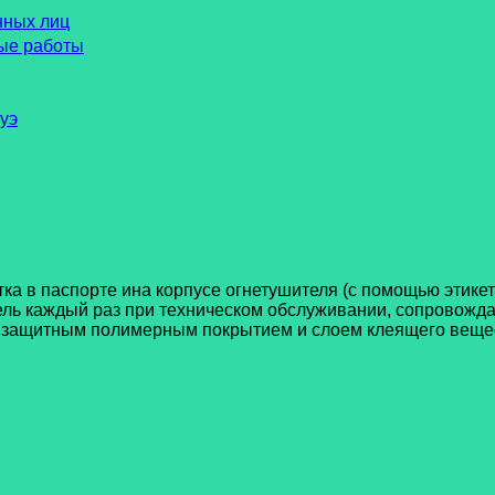
нных лиц
ые работы
уэ
а в паспорте ина корпусе огнетушителя (с помощью этикетк
ль каждый раз при техническом обслуживании, сопровождаю
 защитным полимерным покрытием и слоем клеящего вещест