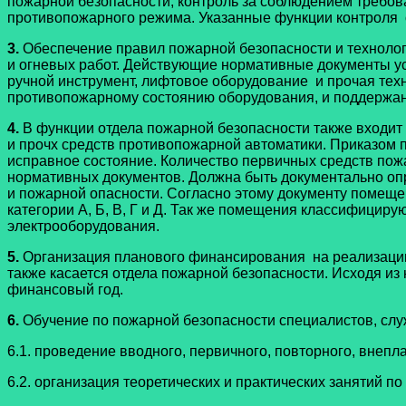
пожарной безопасности, контроль за соблюдением требова
противопожарного режима. Указанные функции контроля 
3.
Обеспечение правил пожарной безопасности и технолог
и огневых работ. Действующие нормативные документы ус
ручной инструмент, лифтовое оборудование и прочая тех
противопожарному состоянию оборудования, и поддержан
4.
В функции отдела пожарной безопасности также входит
и прочх средств противопожарной автоматики. Приказом п
исправное состояние. Количество первичных средств пож
нормативных документов. Должна быть документально опр
и пожарной опасности. Согласно этому документу помещен
категории А, Б, В, Г и Д. Так же помещения классифицир
электрооборудования.
5.
Организация планового финансирования на реализацию
также касается отдела пожарной безопасности. Исходя 
финансовый год.
6.
Обучение по пожарной безопасности специалистов, слу
6.1. проведение вводного, первичного, повторного, внепл
6.2. организация теоретических и практических занятий 