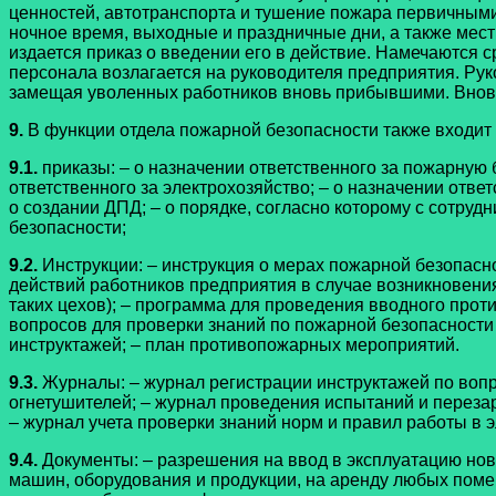
ценностей, автотранспорта и тушение пожара первичными
ночное время, выходные и праздничные дни, а также мес
издается приказ о введении его в действие. Намечаются с
персонала возлагается на руководителя предприятия. Ру
замещая уволенных работников вновь прибывшими. Вновь
9.
В функции отдела пожарной безопасности также входит
9.1.
приказы: – о назначении ответственного за пожарную 
ответственного за электрохозяйство; – о назначении отве
о создании ДПД; – о порядке, согласно которому с сотру
безопасности;
9.2.
Инструкции: – инструкция о мерах пожарной безопасн
действий работников предприятия в случае возникновения
таких цехов); – программа для проведения вводного прот
вопросов для проверки знаний по пожарной безопасности
инструктажей; – план противопожарных мероприятий.
9.3.
Журналы: – журнал регистрации инструктажей по вопр
огнетушителей; – журнал проведения испытаний и перезар
– журнал учета проверки знаний норм и правил работы в э
9.4.
Документы: – разрешения на ввод в эксплуатацию нов
машин, оборудования и продукции, на аренду любых поме