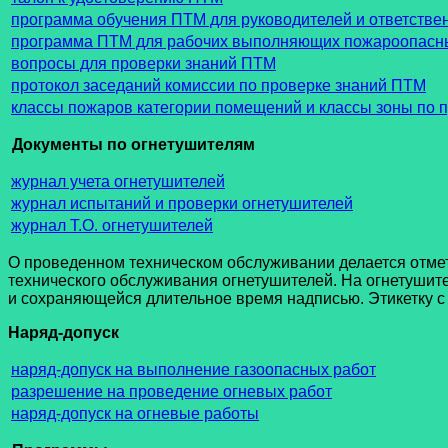
программа обучения ПТМ для руководителей и ответстве
программа ПТМ для рабочих выполняющих пожароопасн
вопросы для проверки знаний ПТМ
протокол заседаний комиссии по проверке знаний ПТМ
классы пожаров категории помещений и классы зоны по п
Документы по огнетушителям
журнал учета огнетушителей
журнал испытаний и проверки огнетушителей
журнал Т.О. огнетушителей
О проведенном техническом обслуживании делается отметк
технического обслуживания огнетушителей. На огнетушите
и сохраняющейся длительное время надписью. Этикетку с
Наряд-допуск
наряд-допуск на выполнение газоопасных работ
разрешение на проведение огневых работ
наряд-допуск на огневые работы