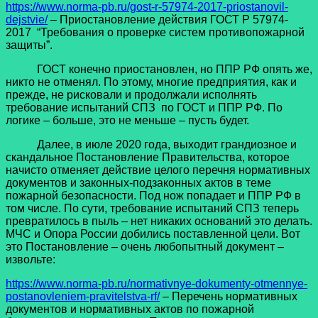
https://www.norma-pb.ru/gost-r-57974-2017-priostanovil-
dejstvie/
– Приостановление действия ГОСТ Р 57974-
2017 “Требования о проверке систем противопожарной
защиты”.
ГОСТ конечно приостановлен, но ППР РФ опять же,
никто не отменял. По этому, многие предприятия, как и
прежде, не рисковали и продолжали исполнять
требование испытаний СПЗ по ГОСТ и ППР РФ. По
логике – больше, это не меньше – пусть будет.
Далее, в июле 2020 года, выходит грандиозное и
скандальное Постановление Правительства, которое
начисто отменяет действие целого перечня нормативных
документов и законных-подзаконных актов в теме
пожарной безопасности. Под нож попадает и ППР РФ в
том числе. По сути, требование испытаний СПЗ теперь
превратилось в пыль – нет никаких оснований это делать.
МЧС и Опора России добились поставленной цели. Вот
это Постановление – очень любопытный документ –
извольте:
https://www.norma-pb.ru/normativnye-dokumenty-otmennye-
postanovleniem-pravitelstva-rf/
– Перечень нормативных
документов и нормативных актов по пожарной