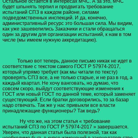
Остальное остается в интересах МЧС. А за это, МЧС
будет шпынять терпил и продвигать требование
испытаний СПЗ в каждом районе, силами
подведомственных инспекций. И да, конечно,
административный ресурс это большая сила. Мы видим,
как уже зашевелились Заказчики и стали обращаться
один за другим для организации испытаний, к нам в том
числе (мы имеем нужную аккредитацию).
Только вот теперь, данное письмо никак не идет в
соответствие с текстом самого ГОСТ Р 57974-2017,
который упрямо требует (как мы читали по тексту)
проверять СПЗ все, а не только старые, и не раз в год, а
каждый квартал. Не хочу ванговать, но думаю, что
совсем скоро, выйдут соответствующие изменения к
ГОСТ или новый ГОСТ по данной теме, который заменяет
существующий. Если братки договорились, то за базар
надо отвечать. Так же у нас привыкли все власти
принадлежащие функционеры? Так ведь?
Ну что же, на этом статья « требование
испытаний СПЗ по ГОСТ Р 57974-2017 » завершается.
Уверен, что данная статья была полезной, так как
необходимо быть в курсе изменений в законодательстве,