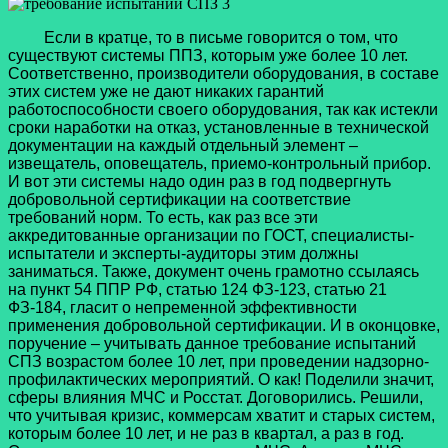
Если в кратце, то в письме говорится о том, что
существуют системы ППЗ, которым уже более 10 лет.
Соответственно, производители оборудования, в составе
этих систем уже не дают никаких гарантий
работоспособности своего оборудования, так как истекли
сроки наработки на отказ, установленные в технической
документации на каждый отдельный элемент –
извещатель, оповещатель, приемо-контрольный прибор.
И вот эти системы надо один раз в год подвергнуть
добровольной сертификации на соответствие
требований норм. То есть, как раз все эти
аккредитованные организации по ГОСТ, специалисты-
испытатели и эксперты-аудиторы этим должны
заниматься. Также, документ очень грамотно ссылаясь
на пункт 54 ППР РФ, статью 124 ФЗ-123, статью 21
ФЗ-184, гласит о непременной эффективности
применения добровольной сертификации. И в оконцовке,
поручение – учитывать данное требование испытаний
СПЗ возрастом более 10 лет, при проведении надзорно-
профилактических мероприятий. О как! Поделили значит,
сферы влияния МЧС и Росстат. Договорились. Решили,
что учитывая кризис, коммерсам хватит и старых систем,
которым более 10 лет, и не раз в квартал, а раз в год.