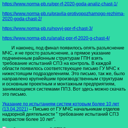
https://www.norma-pb.ru/ppr-rf-2020-goda-analiz-chast-1/
https://www.norma-pb.ru/pravila-protivopozharnogo-rezhima-
2020-goda-chast-2/
https://www.norma-pb.ru/novyj-ppr-rf-chast-3/
https://www.norma-pb.ru/analiz-ppr-rf-2020-g-chast-4/
И наконец, под финал появилось опять разъяснение
МЧС, и не просто разъяснение, а прямое указание
подчиненным районным структурам ГПН взять
требование испытаний СПЗ на контроль. В каждой
области появилось соответствующее письмо ГУ МЧС к
нижестоящим подразделениям. Это письмо, так же, было
направлено крупнейшим производственным структурам
и основным проектным и монтажным предприятиям,
занимающимся системами ППЗ. Вот здесь можно скачать
это письмо.
Указание по испытаниям систем которым более 10 лет
(13.04.2021)
– Письмо от ГУ МЧС начальникам отделов
надзорной деятельности ” требование испытаний СПЗ
возрастом более 10 лет”.