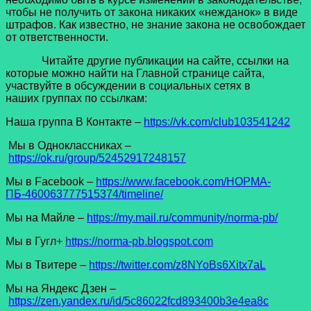
чтобы не получить от закона никаких «нежданок» в виде
штрафов. Как известно, не знание закона не освобождает
от ответственности.
Читайте другие публикации на сайте, ссылки на
которые можно найти на Главной странице сайта,
участвуйте в обсуждении в социальных сетях в
наших группах по ссылкам:
Наша группа В Контакте –
https://vk.com/club103541242
Мы в Одноклассниках –
https://ok.ru/group/52452917248157
Мы в Facеbook –
https://www.facebook.com/НОРМА-
ПБ-460063777515374/timeline/
Мы на Майле –
https://my.mail.ru/community/norma-pb/
Мы в Гугл+
https://norma-pb.blogspot.com
Мы в Твитере –
https://twitter.com/z8NYoBs6Xitx7aL
Мы на Яндекс Дзен –
https://zen.yandex.ru/id/5c86022fcd893400b3e4ea8c