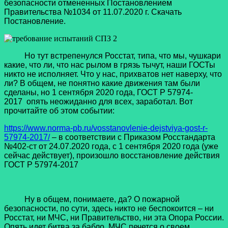
безопасности отмененных Постановлением
Правительства №1034 от 11.07.2020 г. Скачать
Постановление.
Но тут встрепенулся Росстат, типа, что мы, чушкари
какие, что ли, что нас рылом в грязь тычут, наши ГОСТы
никто не исполняет. Что у нас, прихватов нет наверху, что
ли? В общем, не понятно какие движения там были
сделаны, но 1 сентября 2020 года, ГОСТ Р 57974-
2017 опять неожиданно для всех, заработал. Вот
прочитайте об этом событии:
https://www.norma-pb.ru/vosstanovlenie-dejstviya-gost-r-
57974-2017/
– в соответствии с Приказом Росстандарта
№402-ст от 24.07.2020 года, с 1 сентября 2020 года (уже
сейчас действует), произошло восстановление действия
ГОСТ Р 57974-2017
Ну в общем, понимаете, да? О пожарной
безопасности, по сути, здесь никто не беспокоится – ни
Росстат, ни МЧС, ни Правительство, ни эта Опора России.
Опять идет битва за бабло. МЧС печется о своем