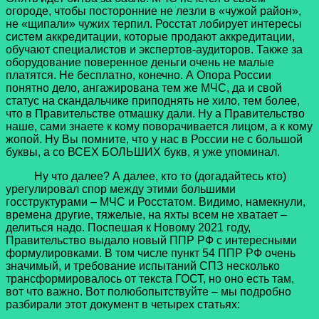
огороде, чтобы посторонние не лезли в «чужой район»,
не «щипали» чужих терпил. Росстат лобирует интересы
систем аккредитации, которые продают аккредитации,
обучают специалистов и экспертов-аудиторов. Также за
оборудование поверенное деньги очень не малые
платятся. Не бесплатно, конечно. А Опора России
понятно дело, ангажирована тем же МЧС, да и свой
статус на скандальчике приподнять не хило, тем более,
что в Правительстве отмашку дали. Ну а Правительство
наше, сами знаете к кому поворачивается лицом, а к кому
жопой. Ну Вы помните, что у нас в России не с большой
буквы, а со ВСЕХ БОЛЬШИХ букв, я уже упоминал.
Ну что далее? А далее, кто то (догадайтесь кто)
урегулировал спор между этими большими
госструктурами – МЧС и Росстатом. Видимо, намекнули,
времена другие, тяжелые, на яхты всем не хватает –
делиться надо. Поспешая к Новому 2021 году,
Правительство выдало новый ППР РФ с интересными
формулировками. В том числе пункт 54 ППР РФ очень
значимый, и требование испытаний СПЗ несколько
трансформировалось от текста ГОСТ, но оно есть там,
вот что важно. Вот полюбопытствуйте – мы подробно
разбирали этот документ в четырех статьях: