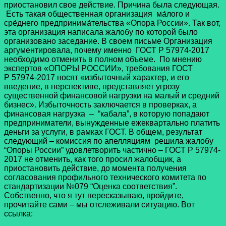
приостановил свое действие. Причина была следующая.
Есть такая общественная организация ма́лого и
сре́днего предпринима́тельства «Опора России». Так вот,
эта организация написала жалобу по которой было
организовано заседание. В своем письме Организация
аргументировала, почему именно ГОСТ Р 57974-2017
необходимо отменить в полном объеме. По мнению
экспертов «ОПОРЫ РОССИИ», требования ГОСТ
Р 57974-2017 носят «избыточный характер, и его
введение, в перспективе, представляет угрозу
существенной финансовой нагрузки на малый и средний
бизнес». Избыточность заключается в проверках, а
финансовая нагрузка – “кабала”, в которую попадают
предприниматели, вынужденные ежеквартально платить
деньги за услуги, в рамках ГОСТ. В общем, результат
следующий – комиссия по апелляциям решила жалобу
“Опоры России” удовлетворить частично – ГОСТ Р 57974-
2017 не отменить, как того просил жалобщик, а
приостановить действие, до момента получения
согласования профильного технического комитета по
стандартизации №079 “Оценка соответствия”.
Собственно, что я тут пересказываю, пройдите,
прочитайте сами – мы отслеживали ситуацию. Вот
ссылка: