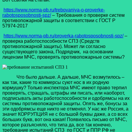
https://www.norma-pb.ru/trebovaniya-o-proverke-
rabotosposobnosti-spz/
– Требования о проверке систем
противопожарной защиты в соответствии с ГОСТ Р
57974-2017
https://www.norma-pb.ru/proverka-rabotosposobnosti-spz/
–
проверка работоспособности СПЗ (Средств
противопожарной защиты). Может ли согласно
существующего закона, Подрядчик, на основании
лицензии МЧС, проверять противопожарные системы?
Что было дальше. А дальше, МЧС возмутилось –
как так, какие то коммерсы суют нос в их родную
кормушку? Только инспектора МЧС имеют право терпил
проверять, стращать, штрафы им писать, или наоборот,
подписывать акты работоспособности и одобрямсы на их
системы противопожарной защиты. Опять же, бонусы за
эти одобрямсы еще никто не отменял. У нас же Россия, а
значит КОРРУПЦИЯ не с большой буквы даже, а со всех
больших букв, вот она какая! Появилось письмо от МЧС,
которое разъясняло, что типа да, все так конечно,
требование испытаний СПЗ по ГОСТ и ППР РФ не