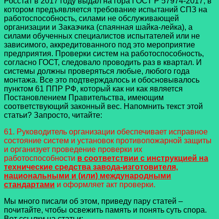
Росстат в 2017 году выдал на гора ГОСТ Р 57974-2017, в
котором предъявляется требование испытаний СПЗ на
работоспособность, силами не обслуживающей
организации и Заказчика (спаянная шайка-лейка), а
силами обученных специалистов испытателей или не
зависимого, аккредитованного под это мероприятие
предприятия. Проверки систем на работоспособность,
согласно ГОСТ, следовало проводить раз в квартал. И
системы должны проверяться любые, любого года
монтажа. Все это подтверждалось и обосновывалось
пунктом 61 ППР РФ, который как ни как является
Постановлением Правительства, имеющим
соответствующий законный вес. Напомнить текст этой
статьи? Запросто, читайте:
61. Руководитель организации обеспечивает исправное
состояние систем и установок противопожарной защиты
и организует проведение проверки их
работоспособности
в соответствии с инструкцией на
технические средства завода-изготовителя,
национальными и (или) международными
стандартами
и оформляет акт проверки.
Мы много писали об этом, приведу пару статей –
почитайте, чтобы освежить память и понять суть спора.
Вот ссылки на статьи: