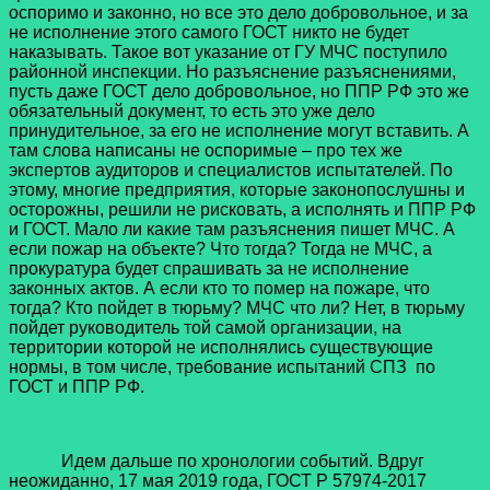
оспоримо и законно, но все это дело добровольное, и за
не исполнение этого самого ГОСТ никто не будет
наказывать. Такое вот указание от ГУ МЧС поступило
районной инспекции. Но разъяснение разъяснениями,
пусть даже ГОСТ дело добровольное, но ППР РФ это же
обязательный документ, то есть это уже дело
принудительное, за его не исполнение могут вставить. А
там слова написаны не оспоримые – про тех же
экспертов аудиторов и специалистов испытателей. По
этому, многие предприятия, которые законопослушны и
осторожны, решили не рисковать, а исполнять и ППР РФ
и ГОСТ. Мало ли какие там разъяснения пишет МЧС. А
если пожар на объекте? Что тогда? Тогда не МЧС, а
прокуратура будет спрашивать за не исполнение
законных актов. А если кто то помер на пожаре, что
тогда? Кто пойдет в тюрьму? МЧС что ли? Нет, в тюрьму
пойдет руководитель той самой организации, на
территории которой не исполнялись существующие
нормы, в том числе, требование испытаний СПЗ по
ГОСТ и ППР РФ.
Идем дальше по хронологии событий. Вдруг
неожиданно, 17 мая 2019 года, ГОСТ Р 57974-2017