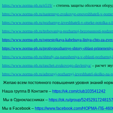
https://www.norma-pb.ru/p519/
– степень защиты оболочки обору
https://www.norma-pb.ru/nastennye-zvukovye-opoveshhateli-v-pome
https://www.norma-pb.ru/pozharnye-izveshhateli-v-otseke-potolka-s-
https://www.norma-pb.ru/trebovaniya-pozharnoj-bezopasnosti-podze
https://www.norma-pb.ru/ognestojkaya-kabelnaya-liniya-chto-za-zver
https://www.norma-pb.ru/protivopozharnye-shtory-oblast-primeneniy
https://www.norma-pb.ru/shtrafy-za-narusheniya-v-oblasti-pozharnoj-
https://www.norma-pb.ru/raschet-zvukovogo-davleniya/
– расчет зву
https://www.norma-pb.ru/adresnyj-pozharnyj-izveshhatel-skolko-na-
Желаю всем постоянного повышения уровня знаний норма
Наша группа В Контакте –
https://vk.com/club103541242
Мы в Одноклассниках –
https://ok.ru/group/5245291724815
Мы в Facеbook –
https://www.facebook.com/НОРМА-ПБ-4600