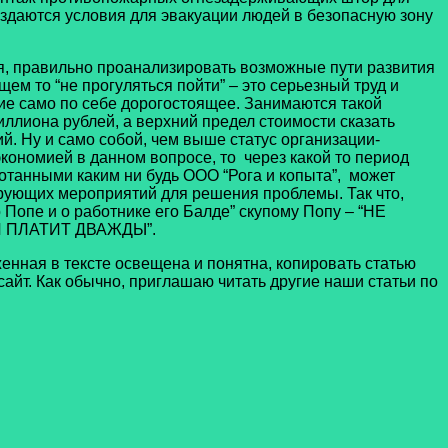
оздаются условия для эвакуации людей в безопасную зону
я, правильно проанализировать возможные пути развития
ем то “не прогуляться пойти” – это серьезный труд и
тие само по себе дорогостоящее. Занимаются такой
лиона рублей, а верхний предел стоимости сказать
й. Ну и само собой, чем выше статус организации-
экономией в данном вопросе, то через какой то период
танными каким ни будь ООО “Рога и копыта”, может
ирующих мероприятий для решения проблемы. Так что,
 Попе и о работнике его Балде” скупому Попу – “НЕ
ОЙ ПЛАТИТ ДВАЖДЫ”.
женная в тексте освещена и понятна, копировать статью
айт. Как обычно, приглашаю читать другие наши статьи по