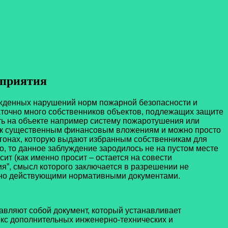
приятия
нужденных нарушений норм пожарной безопасности и
аточно много собственников объектов, подлежащих защите
ть на объекте например систему пожаротушения или
ит к существенным финансовым вложениям и можно просто
погонах, которую выдают избранным собственникам для
, то данное заблуждение зародилось не на пустом месте
ит (как именно просит – остается на совести
ия”, смысл которого заключается в разрешении не
сано действующими нормативными документами.
авляют собой документ, который устанавливает
лекс дополнительных инженерно-технических и