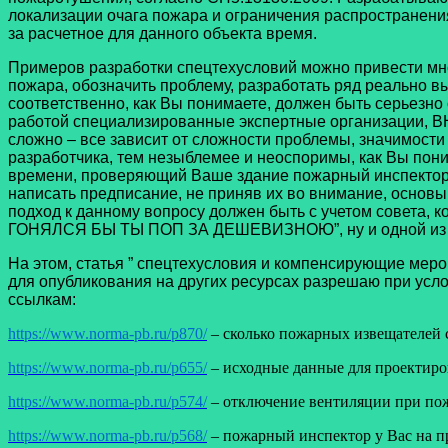
локализации очага пожара и ограничения распространения
за расчетное для данного объекта время.
Примеров разработки спецтехусловий можно привести мно
пожара, обозначить проблему, разработать ряд реально вы
соответственно, как Вы понимаете, должен быть серьезно
работой специализированные экспертные организации, ВН
сложно – все зависит от сложности проблемы, значимости 
разработчика, тем незыблемее и неоспоримы, как Вы пони
времени, проверяющий Ваше здание пожарный инспектор,
написать предписание, не приняв их во внимание, основ
подход к данному вопросу должен быть с учетом совета, к
ГОНЯЛСЯ БЫ ТЫ ПОП ЗА ДЕШЕВИЗНОЮ”, ну и одной из 
На этом, статья ” спецтехусловия и компенсирующие меро
для опубликования на других ресурсах разрешаю при усло
ссылкам:
https://www.norma-pb.ru/p870/
– сколько пожарных извещателей с
https://www.norma-pb.ru/p655/
– исходные данные для проектир
https://www.norma-pb.ru/p574/
– отключение вентиляции при по
https://www.norma-pb.ru/p568/
– пожарный инспектор у Вас на 