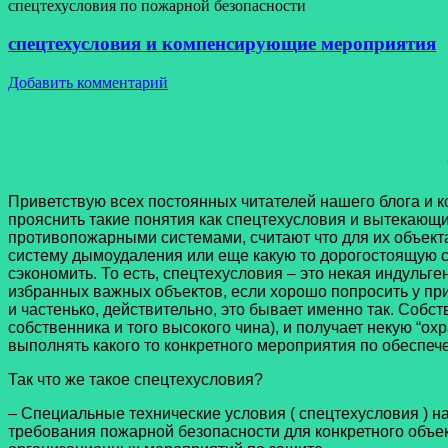
спецтехусловия по пожарной безопасности
спецтехусловия и компенсирующие мероприятия
Добавить комментарий
спецте
Приветствую всех постоянных читателей нашего блога и 
прояснить такие понятия как спецтехусловия и вытекающ
противопожарными системами, считают что для их объект
систему дымоудаления или еще какую то дорогостоящую с
сэкономить. То есть, спецтехусловия – это некая индуль
избранных важных объектов, если хорошо попросить у пр
и частенько, действительно, это бывает именно так. Собс
собственника и того высокого чина), и получает некую “о
выполнять какого то конкретного мероприятия по обеспе
Так что же такое спецтехусловия?
– Специальные технические условия ( спецтехусловия ) 
требования пожарной безопасности для конкретного объек