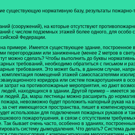
ие существующую нормативную базу, результаты пожарно-
ний (сооружений), на которые отсутствуют противопожар
даний с числом подземных этажей более одного, для особо 
ссийской Федерации.
а примере. Имеется существующее здание, построенное в 
и перегородками или заниженные (менее 2 метров в свету)
о тут можно сделать? Чтобы выполнить до буквы нормативны
арных требований, необходимо обратиться с письмом и раз
ные требования. Это может быть, в данном случае, напр
), комплектация помещений этажей самоспасателями изол
эвакуационного коридора или систем пожаротушения в особ
ии затрат на противопожарные мероприятия, но дают возм
людей, находящихся в здании. Другой пример – имеется э
и людей. Да, марш лестницы можно расширить до норматив
 пожара, невозможно будет проложить напорный рукав на 
 за счет имеющегося пространства, пишет в компенсирующ
 будет использован для подключения пожарных рукавов и т
шкового пожаротушения, в связи с отсутствием требуемы
 Так бывает очень часто, особенно в зданиях, построенных
нтировать систему дымоудаления. Что делать? Система ды
ются спецтехусловия с компенсирующим мероприятием – 