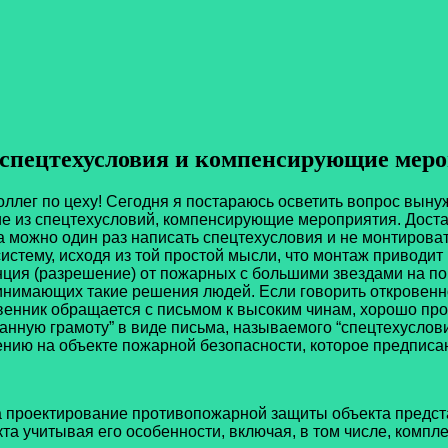
хусловия и компенсирующие меро
коллег по цеху! Сегодня я постараюсь осветить вопрос вы
ие из спецтехусловий, компенсирующие мероприятия. Дост
а можно один раз написать спецтехусловия и не монтирова
истему, исходя из той простой мысли, что монтаж привод
генция (разрешение) от пожарных с большими звездами на 
инимающих такие решения людей. Если говорить откровенно
твенник обращается с письмом к высоким чинам, хорошо прос
хранную грамоту” в виде письма, называемого “спецтехуслов
чению на объекте пожарной безопасности, которое предпи
на проектирование противопожарной защиты объекта предст
та учитывая его особенности, включая, в том числе, комп