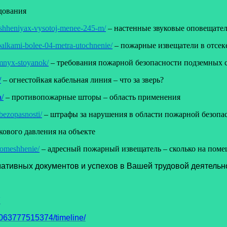
дования
shheniyax-vysotoj-menee-245-m/
– настенные звуковые оповещател
balkami-bolee-04-metra-utochnenie/
– пожарные извещатели в отсеке
mnyx-stoyanok/
– требования пожарной безопасности подземных 
/
– огнестойкая кабельная линия – что за зверь?
a/
– противопожарные шторы – область применения
bezopasnosti/
– штрафы за нарушения в области пожарной безопа
кового давления на объекте
pomeshhenie/
– адресный пожарный извещатель – сколько на пом
тивных документов и успехов в Вашей трудовой деятельн
7
63777515374/timeline/