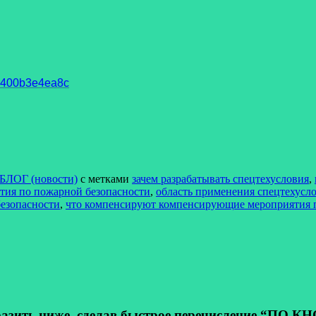
93400b3e4ea8c
БЛОГ (новости)
с метками
зачем разрабатывать спецтехусловия
,
ия по пожарной безопасности
,
область применения спецтехусл
безопасности
,
что компенсируют компенсирующие мероприятия 
ь ниже, сделав быстрое перечисление “ПО КНОП