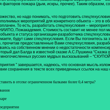
 факторов пожара (дым, искры, прочее). Таким образом, с
жество, но надо понимать, что подготовить спецтехуслови
полнимых мероприятий для конкретного объекта – это в общ
 оплачен. То есть, разработать спецтехусловия – мероприя
ИИПО, Пожакадемия. Стоимость составит не менее пол мил
объекта и статуса организации-разработчика спецтехуслови
маете, будут сами спецтехусловия. Если Вы погонитесь за 
 прочитав предоставленные Вами спецтехусловия, разрабо
ываясь на собственном мнении о недостаточности компенс
оторый дал Балда в известной сказке А.С.Пушкина “Сказка о
многочисленных русских мудрых высказываний – “СКУП
приятия ” завершается, надеюсь, что основная мысль изло
вии сохранения в тексте всех приведенных ссылок на наш с
тавить в отсеке ограниченном балками более 0,4 метра?
ования
жаре
предприятии