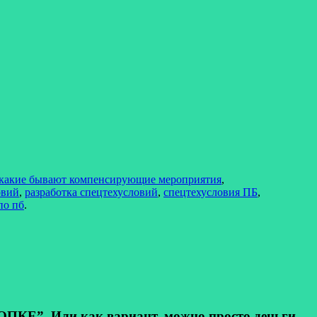
какие бывают компенсирующие мероприятия
,
овий
,
разработка спецтехусловий
,
спецтехусловия ПБ
,
по пб
.
КЕ”. Или как вариант, можно просто деньги