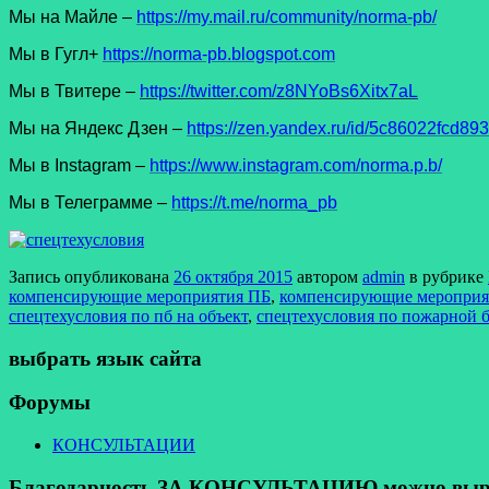
Мы на Майле –
https://my.mail.ru/community/norma-pb/
Мы в Гугл+
https://norma-pb.blogspot.com
Мы в Твитере –
https://twitter.com/z8NYoBs6Xitx7aL
Мы на Яндекс Дзен –
https://zen.yandex.ru/id/5c86022fcd8
Мы в Instagram –
https://www.instagram.com/norma.p.b/
Мы в Телеграмме –
https://t.me/norma_pb
Запись опубликована
26 октября 2015
автором
admin
в рубрике
компенсирующие мероприятия ПБ
,
компенсирующие мероприят
спецтехусловия по пб на объект
,
спецтехусловия по пожарной 
выбрать язык сайта
Форумы
КОНСУЛЬТАЦИИ
Благодарность ЗА КОНСУЛЬТАЦИЮ можно выразит