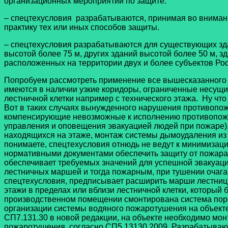
организационных мероприятий по защите.
– спецтехусловия разрабатываются, принимая во вниман
практику тех или иных способов защиты.
– спецтехусловия разрабатываются для существующих зда
высотой более 75 м, других зданий высотой более 50 м, з
расположенных на территории двух и более субъектов Ро
Попробуем рассмотреть применение все вышесказанного н
имеются в наличии узкие коридоры, ограниченные несущим
лестничной клетки например с технического этажа. Ну чт
Вот в таких случаях вынужденного нарушения противопож
компенсирующие невозможные к исполнению противопожар
управления и оповещения эвакуацией людей при пожаре
находящихся на этаже, монтаж системы дымоудаления из 
понимаете, спецтехусловия отнюдь не ведут к минимизац
нормативными документами обеспечить защиту от пожара 
обеспечивает требуемых значений для успешной эвакуаци
лестничных маршей и тогда пожарным, при тушении очага
спецтехусловия, предписывает расширить марши лестниц,
этажи в пределах или вблизи лестничной клетки, который
производственном помещении смонтирована система поро
организации системы водяного пожаротушения на объекте.
СП7.131.30 в новой редакции, на объекте необходимо мо
пожаротушения, согласно СП5.13130.2009. Разрабатыва