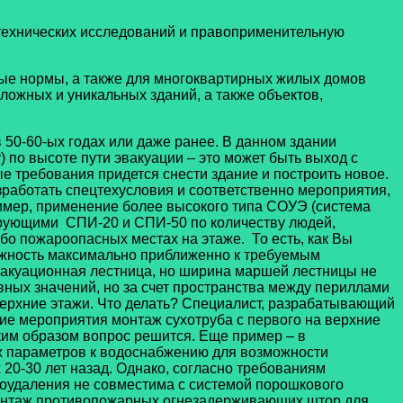
технических исследований и правоприменительную
ные нормы, а также для многоквартирных жилых домов
сложных и уникальных зданий, а также объектов,
50-60-ых годах или даже ранее. В данном здании
 по высоте пути эвакуации – это может быть выход с
е требования придется снести здание и построить новое.
работать спецтехусловия и соответственно мероприятия,
имер, применение более высокого типа СОУЭ (система
ирующими СПИ-20 и СПИ-50 по количеству людей,
о пожароопасных местах на этаже. То есть, как Вы
ожность максимально приближенно к требуемым
вакуационная лестница, но ширина маршей лестницы не
ных значений, но за счет пространства между периллами
верхние этажи. Что делать? Специалист, разрабатывающий
ие мероприятия монтаж сухотруба с первого на верхние
аким образом вопрос решится. Еще пример – в
х параметров к водоснабжению для возможности
 20-30 лет назад. Однако, согласно требованиям
моудаления не совместима с системой порошкового
монтаж противопожарных огнезадерживающих штор для