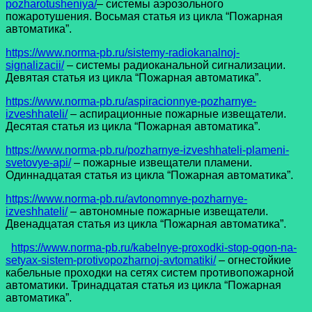
pozharotusheniya/
– системы аэрозольного
пожаротушения. Восьмая статья из цикла “Пожарная
автоматика”.
https://www.norma-pb.ru/sistemy-radiokanalnoj-
signalizacii/
– системы радиоканальной сигнализации.
Девятая статья из цикла “Пожарная автоматика”.
https://www.norma-pb.ru/aspiracionnye-pozharnye-
izveshhateli/
– аспирационные пожарные извещатели.
Десятая статья из цикла “Пожарная автоматика”.
https://www.norma-pb.ru/pozharnye-izveshhateli-plameni-
svetovye-api/
– пожарные извещатели пламени.
Одиннадцатая статья из цикла “Пожарная автоматика”.
https://www.norma-pb.ru/avtonomnye-pozharnye-
izveshhateli/
– автономные пожарные извещатели.
Двенадцатая статья из цикла “Пожарная автоматика”.
https://www.norma-pb.ru/kabelnye-proxodki-stop-ogon-na-
setyax-sistem-protivopozharnoj-avtomatiki/
– огнестойкие
кабельные проходки на сетях систем противопожарной
автоматики. Тринадцатая статья из цикла “Пожарная
автоматика”.