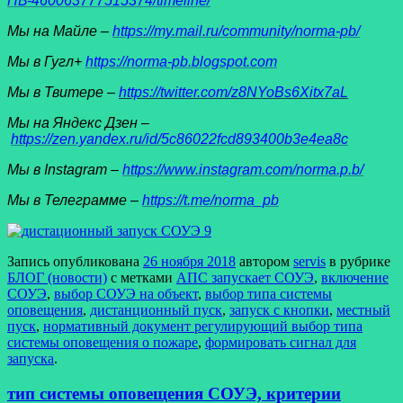
ПБ-460063777515374/timeline/
Мы на Майле –
https://my.mail.ru/community/norma-pb/
Мы в Гугл+
https://norma-pb.blogspot.com
Мы в Твитере –
https://twitter.com/z8NYoBs6Xitx7aL
Мы на Яндекс Дзен –
https://zen.yandex.ru/id/5c86022fcd893400b3e4ea8c
Мы в Instagram –
https://www.instagram.com/norma.p.b/
Мы в Телеграмме –
https://t.me/norma_pb
Запись опубликована
26 ноября 2018
автором
servis
в рубрике
БЛОГ (новости)
с метками
АПС запускает СОУЭ
,
включение
СОУЭ
,
выбор СОУЭ на объект
,
выбор типа системы
оповещения
,
дистанционный пуск
,
запуск с кнопки
,
местный
пуск
,
нормативный документ регулирующий выбор типа
системы оповещения о пожаре
,
формировать сигнал для
запуска
.
тип системы оповещения СОУЭ, критерии