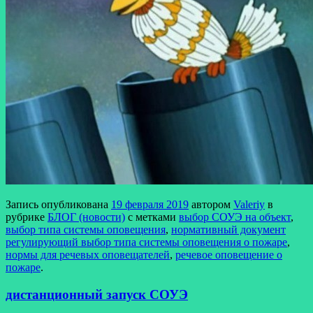
Запись опубликована
19 февраля 2019
автором
Valeriy
в
рубрике
БЛОГ (новости)
с метками
выбор СОУЭ на объект
,
выбор типа системы оповещения
,
нормативный документ
регулирующий выбор типа системы оповещения о пожаре
,
нормы для речевых оповещателей
,
речевое оповещение о
пожаре
.
дистанционный запуск СОУЭ