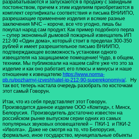
разрабатываются и запускаются в продажу с завидным
постоянством, причем к этим изделиям приобретаются в
комплект сертификаты соответствия и письма ВНИИПО,
разрешающие применение изделия и всякие разные
заключения МЧС – короче, все что угодно, лишь бы
покупал народ сам продукт. Как пример подобного перла
– супер экономный дымовой пожарный извещатель ИП
212-90 «Один дома», который стоит в пределах 300-350
рублей и имеет разрешительное письмо ВНИИПО,
подтверждающее возможность установки одного
извещателя на защищаемое помещение! Чудо, в общем,
техники. Мы публиковали на нашем сайте уже что это за
изделие и как оно работает, его плюсы и минусы и наше
отношение к извещателю
https://www.norma-
pb.ru/pozharnyj-izveshhatel-ip-212-90-superekonomiya/
. Ну
так вот, теперь настала очередь разобрать по косточкам
этот самый Говорун.
Итак, что из себя представляет этот Говорун.
Производится данное изделие ООО «Комтид», г. Минск,
Белорусия. Производитель достаточно известен на
российском рынке выпуском серии одних из самых
популярных звуковых оповещателей – ПКИ-1 и ПКИ-2
«Иволга». Даже не смотря на то, что Белорусия,
формально, иное государство, муниципальные объекты