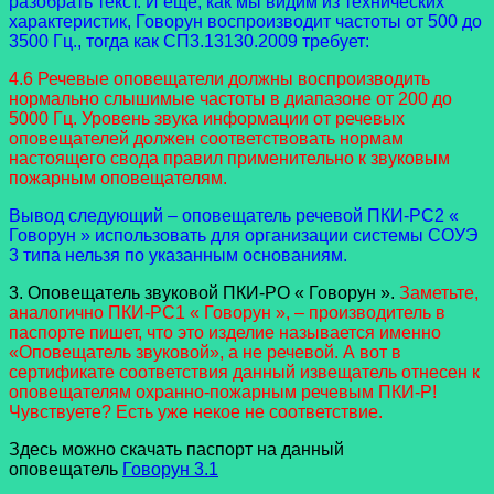
разобрать текст. И еще, как мы видим из технических
характеристик, Говорун воспроизводит частоты от 500 до
3500 Гц., тогда как СП3.13130.2009 требует:
4.6 Речевые оповещатели должны воспроизводить
нормально слышимые частоты в диапазоне от 200 до
5000 Гц. Уровень звука информации от речевых
оповещателей должен соответствовать нормам
настоящего свода правил применительно к звуковым
пожарным оповещателям.
Вывод следующий – оповещатель речевой ПКИ-РС2 «
Говорун » использовать для организации системы СОУЭ
3 типа нельзя по указанным основаниям.
3. Оповещатель звуковой ПКИ-РО « Говорун ».
Заметьте,
аналогично ПКИ-РС1 « Говорун », – производитель в
паспорте пишет, что это изделие называется именно
«Оповещатель звуковой», а не речевой. А вот в
сертификате соответствия данный извещатель отнесен к
оповещателям охранно-пожарным речевым ПКИ-Р!
Чувствуете? Есть уже некое не соответствие.
Здесь можно скачать паспорт на данный
оповещатель
Говорун 3.1