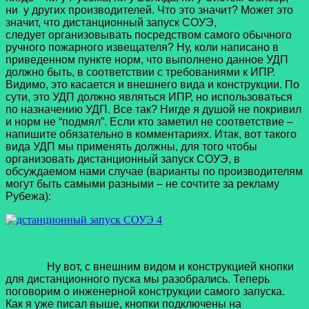
ни у других производителей. Что это значит? Может это
значит, что
дистанционный запуск СОУЭ
,
следует организовывать посредством самого обычного
ручного пожарного извещателя? Ну, коли написано в
приведенном пункте норм, что выполнено данное УДП
должно быть, в соответствии с требованиями к ИПР.
Видимо, это касается и внешнего вида и конструкции. По
сути, это УДП должно являться ИПР, но использоваться
по назначению УДП. Все так? Нигде я душой не покривил
и норм не “подмял”. Если кто заметил не соответствие –
напишите обязательно в комментариях. Итак, вот такого
вида УДП мы применять должны, для того чтобы
организовать
дистанционный запуск СОУЭ
, в
обсуждаемом нами случае (варианты по производителям
могут быть самыми разными – не сочтите за рекламу
Рубежа):
Ну вот, с внешним видом и конструкцией кнопки
для дистанционного пуска мы разобрались. Теперь
поговорим о инженерной конструкции самого запуска.
Как я уже писал выше, кнопки подключены на