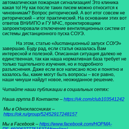
автоматическая пожарная сигнализация! Это клиника
какая то! Ну как после таких писем можно относится к
чиновникам? Вопрос риторический. А вот итог совсем не
риторический – итог практический. На основании этих вот
ответов ВНИИПО и ГУ МЧС, проектировщики
запроектировали отключение вентиляционных систем от
системы дистанционного пуска СОУЭ.
На этом, статью «
дистанционный запуск СОУЭ
»
завершаю. Буду рад, если статья оказалась Вам
интересной и полезной. Описанная ситуация далеко не
единственная, так как наша нормативная база требует не
только тщательного изучения, но и подробного
разъяснения. Даже если все написано ясно и понятно и
казалось бы, какие могут быть вопросы – все равно,
наши чинуши найдут новое, неожиданное решение.
Читайте наши публикации в социальных сетях:
Наша группа В Контакте –
https://vk.com/club103541242
Мы в Одноклассниках –
https://ok.ru/group/52452917248157
Мы в Facеbook –
https://www.facebook.com/НОРМА-