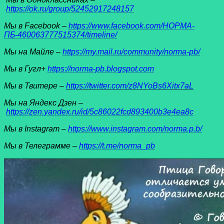
https://ok.ru/group/52452917248157
Мы в Facеbook –
https://www.facebook.com/НОРМА-
ПБ-460063777515374/timeline/
Мы на Майле –
https://my.mail.ru/community/norma-pb/
Мы в Гугл+
https://norma-pb.blogspot.com
Мы в Твитере –
https://twitter.com/z8NYoBs6Xitx7aL
Мы на Яндекс Дзен –
https://zen.yandex.ru/id/5c86022fcd893400b3e4ea8c
Мы в Instagram –
https://www.instagram.com/norma.p.b/
Мы в Телеграмме –
https://t.me/norma_pb