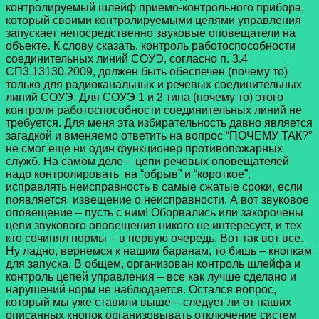
контролируемый шлейф приемо-контрольного прибора,
который своими контролируемыми цепями управления
запускает непосредственно звуковые оповещатели на
объекте. К слову сказать, контроль работоспособности
соединительных линий СОУЭ, согласно п. 3.4
СП3.13130.2009, должен быть обеспечен (почему то)
только для радиоканальных и речевых соединительных
линий СОУЭ. Для СОУЭ 1 и 2 типа (почему то) этого
контроля работоспособности соединительных линий не
требуется. Для меня эта избирательность давно является
загадкой и вменяемо ответить на вопрос “ПОЧЕМУ ТАК?”
не смог еще ни один функционер противопожарных
служб. На самом деле – цепи речевых оповещателей
надо контролировать на “обрыв” и “короткое”,
исправлять неисправность в самые сжатые сроки, если
появляется извещение о неисправности. А вот звуковое
оповещение – пусть с ним! Оборвались или закорочены
цепи звукового оповещения никого не интересует, и тех
кто сочинял нормы – в первую очередь. Вот так вот все.
Ну ладно, вернемся к нашим баранам, то бишь – кнопкам
для запуска. В общем, организован контроль шлейфа и
контроль цепей управления – все как лучше сделано и
нарушений норм не наблюдается. Остался вопрос,
который мы уже ставили выше – следует ли от наших
описанных кнопок организовывать отключение систем