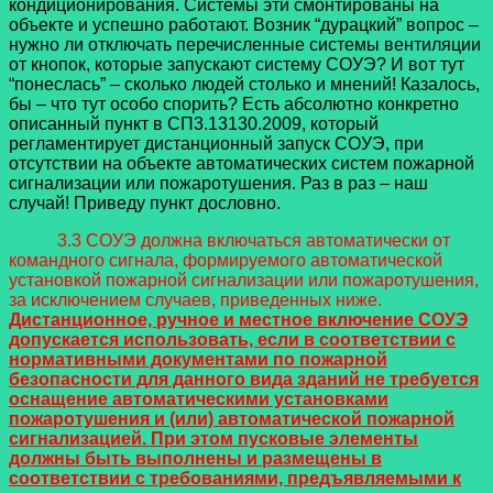
кондиционирования. Системы эти смонтированы на
объекте и успешно работают. Возник “дурацкий” вопрос –
нужно ли отключать перечисленные системы вентиляции
от кнопок, которые запускают систему СОУЭ? И вот тут
“понеслась” – сколько людей столько и мнений! Казалось,
бы – что тут особо спорить? Есть абсолютно конкретно
описанный пункт в СП3.13130.2009, который
регламентирует дистанционный запуск СОУЭ, при
отсутствии на объекте автоматических систем пожарной
сигнализации или пожаротушения. Раз в раз – наш
случай! Приведу пункт дословно.
3.3 СОУЭ должна включаться автоматически от
командного сигнала, формируемого автоматиче
ской
установкой пожарной сигнализации или пожаротушения,
за исключением случаев, приведенных ниже.
Дистанционное, ручное и местное включение СОУЭ
допускается использовать, если в соответствии с
нормативными документами по пожарной
безопасности для данного вида зданий не требуется
оснащение автоматическими установками
пожаротушения и (или) автоматической пожарной
сигнализацией. При этом пусковые элементы
должны быть выполнены и размещены в
соответствии с требованиями, предъявляемыми к