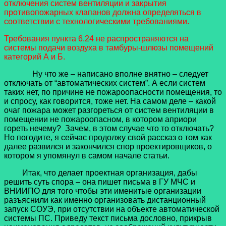
отключения систем вентиляции и закрытия
противопожарных клапанов должна определяться в
соответствии с технологическими требованиями.
Требования пункта 6.24 не распространяются на
системы подачи воздуха в тамбуры-шлюзы помещений
категорий А и Б.
Ну что же – написано вполне внятно – следует
отключать от “автоматических систем”. А если систем
таких нет, по причине не пожароопасности помещения, то
и спросу, как говорится, тоже нет. На самом деле – какой
очаг пожара может разгореться от систем вентиляции в
помещении не пожароопасном, в котором априори
гореть нечему? Зачем, в этом случае что то отключать?
Но погодите, я сейчас продолжу свой рассказ о том как
далее развился и закончился спор проектировщиков, о
котором я упомянул в самом начале статьи.
Итак, что делает проектная организация, дабы
решить суть спора – она пишет письма в ГУ МЧС и
ВНИИПО для того чтобы эти именитые организации
разъяснили как именно организовать
дистанционный
запуск СОУЭ, при отсутствии на объекте автоматической
системы ПС. Приведу текст письма дословно, прикрыв