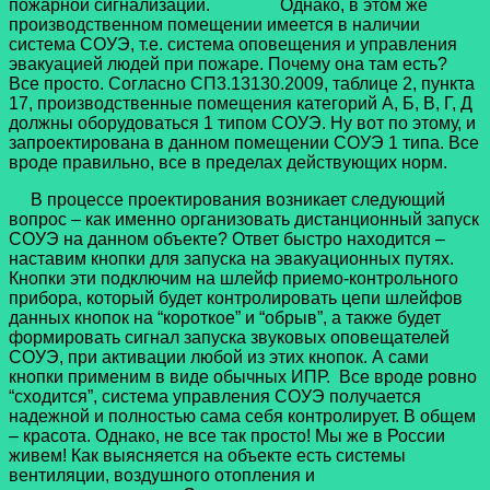
пожарной сигнализации. Однако, в этом же
производственном помещении имеется в наличии
система СОУЭ, т.е. система оповещения и управления
эвакуацией людей при пожаре. Почему она там есть?
Все просто. Согласно СП3.13130.2009, таблице 2, пункта
17, производственные помещения категорий А, Б, В, Г, Д
должны оборудоваться 1 типом СОУЭ. Ну вот по этому, и
запроектирована в данном помещении СОУЭ 1 типа. Все
вроде правильно, все в пределах действующих норм.
В процессе проектирования возникает следующий
вопрос – как именно организовать дистанционный запуск
СОУЭ на данном объекте? Ответ быстро находится –
наставим кнопки для запуска на эвакуационных путях.
Кнопки эти подключим на шлейф приемо-контрольного
прибора, который будет контролировать цепи шлейфов
данных кнопок на “короткое” и “обрыв”, а также будет
формировать сигнал запуска звуковых оповещателей
СОУЭ, при активации любой из этих кнопок. А сами
кнопки применим в виде обычных ИПР. Все вроде ровно
“сходится”, система управления СОУЭ получается
надежной и полностью сама себя контролирует. В общем
– красота. Однако, не все так просто! Мы же в России
живем! Как выясняется на объекте есть системы
вентиляции, воздушного отопления и