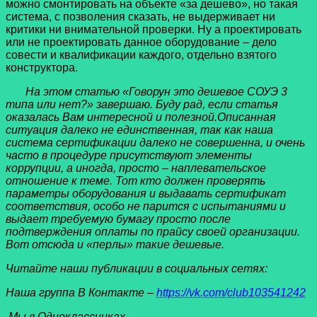
можно смонтировать на объекте «за дешево», но такая
система, с позволения сказать, не выдерживает ни
критики ни внимательной проверки. Ну а проектировать
или не проектировать данное оборудование – дело
совести и квалификации каждого, отдельно взятого
конструктора.
На этом статью
«
Говорун это дешевое СОУЭ 3
типа или нет?» завершаю. Буду рад, если статья
оказалась Вам интересной и полезной.
Описанная
ситуация далеко не единственная, так как наша
система сертификации далеко не совершенна, и очень
часто в процедуре присутствуют элементы
коррупции, а иногда, просто – наплевательское
отношение к теме. Тот кто должен проверять
параметры оборудования и выдавать сертификат
соответствия, особо не парится с испытаниями и
выдает требуемую бумагу просто после
подтверждения оплаты по прайсу своей организации.
Вот отсюда и «перлы» такие дешевые.
Читайте наши публикации в социальных сетях:
Наша группа В Контакте –
https://vk.com/club103541242
Мы в Одноклассниках –