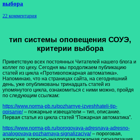
выбора
22 комментария
тип системы оповещения СОУЭ,
критерии выбора
Приветствую всех постоянных Читателей нашего блога и
коллег по цеху. Сегодня мы продолжаем публикацию
статей из цикла «Противопожарная автоматика».
Напоминаю, что на страницах сайта, на сегодняшний
день, уже опубликованы тринадцать статей из
упомянутого цикла, ознакомиться с ними можно, пройдя
по следующим ссылкам:
https://www.norma-pb.ru/pozharnye-izveshhateli-tip-
opisanie/
– пожарные извещатели – тип, описание.
Первая статья из цикла статей “Пожарная автоматика”.
https://www.norma-pb.ru/porogovaya-adresnaya-adresno-
analogovaya-pozharnaya-signalizaciya/
– пороговая,
адресная, адресно-аналоговая пожарная сигнализация.