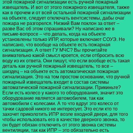
этой пожарной сигнализации есть ручной пожарный
извещатель. И вот от этого пожарного извещателя, также
как в прочем и от всей остальной пожарной сигнализации
на объекте, следует отключать вентсистемы, дабы очаг
пожара не разгорелся. Низкий Вам поклон за ответ –
разве Вас об этом спрашивали? Ну написано же в
письме-вопросе – что делать, когда на объекте
установлены только ИПР, которые включают СОУЭ. Не
написано, что вообще на объекте есть пожарная
сигнализация. А ответ ГУ МЧС? Вы прочитайте
внимательно какой смысл кроется, если отбросить всю
воду из их ответа. Они пишут, что если вообще есть такая
деталь как ручной пожарный извещатель, то все –
шиздец – на объекте есть автоматическая пожарная
сигнализация. Это на том простом основании, что ручной
пожарный извещатель входит в состав системы
автоматической пожарной сигнализации. Прикиньте?
Если есть колесо у какого то оборудования, значит это
оборудование является автомобилем, так как
автомобили с колесами. А то что вдруг это колесо от
тачки садовой никого не интересует. Это если кто то
захочет приколотить ИПР возле входной двери, для того
чтобы использовать его в качестве дверного звонка, то
он будет обязан отключить от этого звонка системы
вентиляции, так как ИПР – это обязательно есть