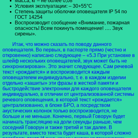
Масса, кг – не более 0,08
Условия эксплуатации: – 30+55°C
Степень защиты оболочки оповещателя IP 54 по
ГОСТ 14254
Воспроизводит сообщение «Внимание, пожарная
опасность! Всем покинуть помещение! …. Звук
сирены».
Итак, что можно сказать по поводу данного
оповещателя. Во первых, в паспорте прямо (честно и
откровенно) написано следующее – «5.3 При установке в
шлейф нескольких оповещателей, звук может быть не
синхронизирован». Это значит следующее. Сам речевой
текст «рождается» и воспроизводится каждым
оповещателем индивидуально, т. е. в каждом изделии
отдельно «зашиты» эти фразы в жесткой памяти и
быстродействие электроники для каждого оповещателя
индивидуально, в отличии от централизованной системы
речевого оповещения, в которой текст «рождается»
централизованно, в блоке БРО, а посредством
акустических колонок только воспроизводится, не
больше и не меньше. Конечно, первый Говорун будет
начинать трансляцию на доли секунды раньше, чем
соседний Говорун и также третий и так далее. В
результате, вместо текста будет каша, в которой сложно