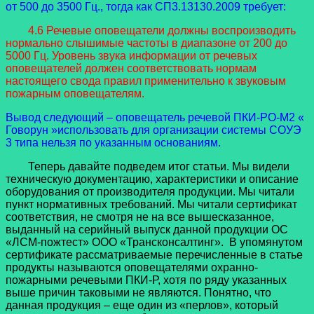
от 500 до 3500 Гц., тогда как СП3.13130.2009 требует:
4.6 Речевые оповещатели должны воспроизводить
нормально слышимые частоты в диапазоне от 200 до
5000 Гц. Уровень звука информации от речевых
оповещателей должен соответствовать нормам
настоящего свода правил применительно к звуковым
пожарным оповещателям.
Вывод следующий – оповещатель речевой ПКИ-РО-М2 «
Говорун »использовать для организации системы СОУЭ
3 типа нельзя по указанным основаниям.
Теперь давайте подведем итог статьи. Мы видели
техническую документацию, характеристики и описание
оборудования от производителя продукции. Мы читали
пункт нормативных требований. Мы читали сертификат
соответствия, не смотря не на все вышесказанное,
выданный на серийный выпуск данной продукции ОС
«ЛСМ-пожтест» ООО «Трансконсалтинг». В упомянутом
сертификате рассматриваемые перечисленные в статье
продукты называются оповещателями охранно-
пожарными речевыми ПКИ-Р, хотя по ряду указанных
выше причин таковыми не являются. Понятно, что
данная продукция – еще один из «перлов», который