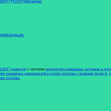
63777515374/timeline/
93400b3e4ea8c
БЛОГ (новости)
с метками
количество пожарных датчиков в отсе
во пожарных извещателей в отсеке потолка с балками более 0
,
о
еке потолка
.