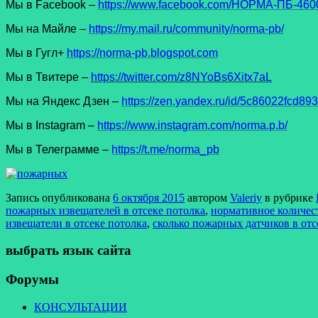
Мы в Facеbook –
https://www.facebook.com/НОРМА-ПБ-4600
Мы на Майле –
https://my.mail.ru/community/norma-pb/
Мы в Гугл+
https://norma-pb.blogspot.com
Мы в Твитере –
https://twitter.com/z8NYoBs6Xitx7aL
Мы на Яндекс Дзен –
https://zen.yandex.ru/id/5c86022fcd8
Мы в Instagram –
https://www.instagram.com/norma.p.b/
Мы в Телеграмме –
https://t.me/norma_pb
Запись опубликована
6 октября 2015
автором
Valeriy
в рубрике
пожарных извещателей в отсеке потолка
,
нормативное количест
извещатели в отсеке потолка
,
сколько пожарных датчиков в отс
выбрать язык сайта
Форумы
КОНСУЛЬТАЦИИ