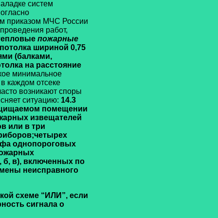
наладке систем
огласно
ым приказом МЧС России
 проведения работ,
 тепловые
пожарные
 потолка шириной 0,75
ми (балками,
отолка на расстояние
акое минимальное
 в каждом отсеке
часто возникают споры
ясняет ситуацию:
14.3
щищаемом помещении
ожарных извещателей
в или в три
риборов;
четырех
йфа однопороговых
пожарных
, б
, в
), включенных по
амены неисправного
кой схеме “ИЛИ”, если
ность сигнала о