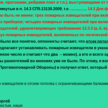
 прогонами, ребрами плит и т.п.), выступающими от по
нутые в п. 14.3 СП5.13130.2009, т.е. ………….
14.3 Для 
о быть не менее:
трех пожарных извещателей при вк
х приборов;
четырех пожарных извещателей при вклю
щателей, удовлетворяющих требованию 13.3.3 (
а
,
б
,
в
)
ух пожарных извещателей, включенных по логической
было все понятно, оппоненты считают, что
отсек пото
едлагают устанавливать пожарные извещатели в указа
нное число и считают что два – можно), а кто и всего о
 разночтений во мнениях уже не было. По этому, я взя
Противопожарной Обороны) и получил ответ, который 
е извещатели в отсеке потолка с ограничивающими балками 
2015г.
ергей
остью, наше