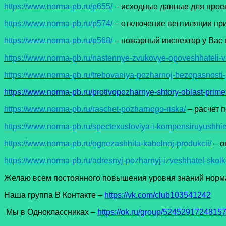
https://www.norma-pb.ru/p655/
– исходные данные для прое
https://www.norma-pb.ru/p574/
– отключение вентиляции пр
https://www.norma-pb.ru/p568/
– пожарный инспектор у Вас 
https://www.norma-pb.ru/nastennye-zvukovye-opoveshhateli
https://www.norma-pb.ru/trebovaniya-pozharnoj-bezopasnost
https://www.norma-pb.ru/protivopozharnye-shtory-oblast-prime
https://www.norma-pb.ru/raschet-pozharnogo-riska/
– расчет 
https://www.norma-pb.ru/spectexusloviya-i-kompensiruyushhie
https://www.norma-pb.ru/ognezashhita-kabelnoj-produkcii/
– о
https://www.norma-pb.ru/adresnyj-pozharnyj-izveshhatel-sko
Желаю всем постоянного повышения уровня знаний норма
Наша группа В Контакте –
https://vk.com/club103541242
Мы в Одноклассниках –
https://ok.ru/group/5245291724815