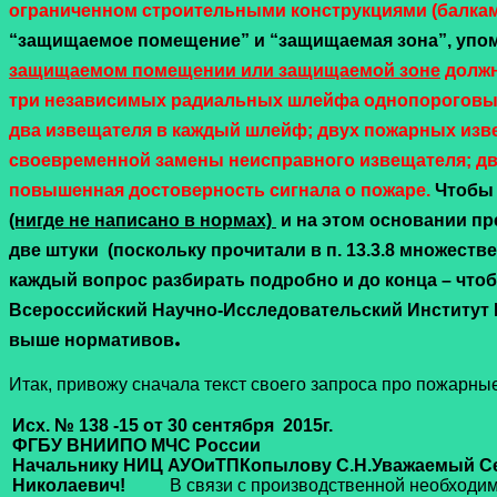
ограниченном строительными конструкциями (балками,
“защищаемое помещение” и “защищаемая зона”, упомя
защищаемом помещении или защищаемой зоне
должн
три независимых радиальных шлейфа однопороговы
два извещателя в каждый шлейф;
двух пожарных изве
своевременной замены неисправного извещателя;
дв
повышенная достоверность сигнала о пожаре.
Чтобы 
(нигде не написано в нормах)
и на этом основании пр
две штуки (поскольку прочитали в п. 13.3.8 множестве
каждый вопрос разбирать подробно и до конца – чтобы
Всероссийский Научно-Исследовательский Институт 
.
выше нормативов
Итак, привожу сначала текст своего запроса про пожарны
Исх. № 138 -15
от 30 сентября 
ФГБУ ВНИИПО МЧС России
Начальнику НИЦ АУОиТП
Копылову С.Н.
Уважаемый С
Николаевич!
В связи с производственной необходим