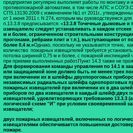
предприятие регулярно выполняет работы по монтажу и 
противопожарной автоматики, в том числе АПС и СОУЭ.
С
СП5.13130.2009 с изменением №1 от 2011г., утвержденн
от 1 июня 2011 г. N 274, которым мы руководствуемся для
п.13.3.8 предписывается: «
13.3.8 Точечные дымовые и
извещатели
следует устанавливать в каждом отсеке
м и более, ограниченном строительными конструкция
прогонами, ребрами плит и т.п.), выступающими от п
более 0,4 м.»
Однако, поскольку не указывается точно, к
количество пожарных извещателей требуется установить
потолка шириной 0,75 м и более, с пожарной инспекцией 
при приемке выполненных работ.
Пункт 14.3 также не про
Для формирования команды управления по
14.1
в за
или защищаемой зоне должно быть не менее:
трех п
при включении их в шлейфы двухпороговых приборо
независимых радиальных шлейфа однопороговых п
пожарных извещателей при включении их в два шле
приборов по два извещателя в каждый шлейф;
двух 
извещателей, удовлетворяющих требованию 13.3.3 (а
логической схеме “И” при условии своевременной з
извещателя;
двух пожарных извещателей, включенных по логичес
извещателями обеспечивается повышенная достовер
пожаре.