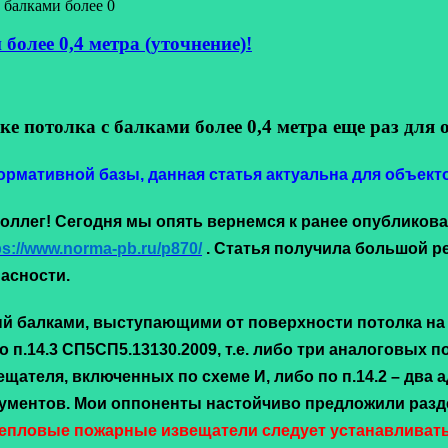
 балками более 0
более 0,4 метра (уточнение)!
ке потолка с балками более 0,4 метра еще раз дл
рмативной базы, данная статья актуальна для объекто
лег! Сегодня мы опять вернемся к ранее опубликова
ps://www.norma-pb.ru/p870/
. Статья получила большой р
асности.
й балками, выступающими от поверхности потолка на р
о п.14.3 СП5СП5.13130.2009, т.е. либо три аналоговы
ещателя, включенных по схеме И, либо по п.14.2 – дв
ментов. Мои оппоненты настойчиво предложили раздели
тепловые пожарные извещатели следует устанавливат