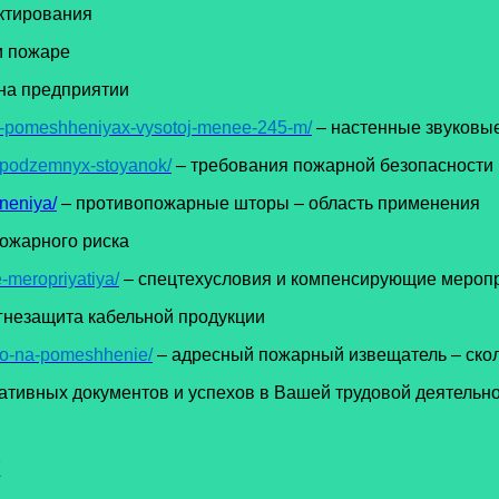
ктирования
и пожаре
на предприятии
-v-pomeshheniyax-vysotoj-menee-245-m/
– настенные звуковы
i-podzemnyx-stoyanok/
– требования пожарной безопасности
neniya/
– противопожарные шторы – область применения
пожарного риска
-meropriyatiya/
– спецтехусловия и компенсирующие мероп
гнезащита кабельной продукции
lko-na-pomeshhenie/
– адресный пожарный извещатель – ско
тивных документов и успехов в Вашей трудовой деятельно
7