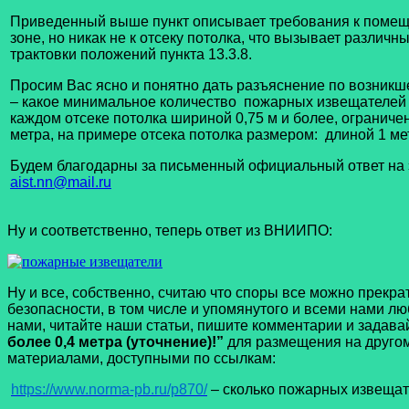
Приведенный выше пункт описывает требования к поме
зоне, но никак не к отсеку потолка, что вызывает различ
трактовки положений пункта 13.3.8.
Просим Вас ясно и понятно дать разъяснение по возникш
– какое минимальное количество пожарных извещателей 
каждом отсеке потолка шириной 0,75 м и более, ограниче
метра, на примере отсека потолка размером: длиной 1 ме
Будем благодарны за письменный официальный ответ на
aist.nn@mail.ru
Ну и соответственно, теперь ответ из ВНИИПО:
Ну и все, собственно, считаю что споры все можно прекр
безопасности, в том числе и упомянутого и всеми нами л
нами, читайте наши статьи, пишите комментарии и задав
более 0,4 метра (уточнение)!”
для размещения на другом
материалами, доступными по ссылкам:
https://www.norma-pb.ru/p870/
– сколько пожарных извещате