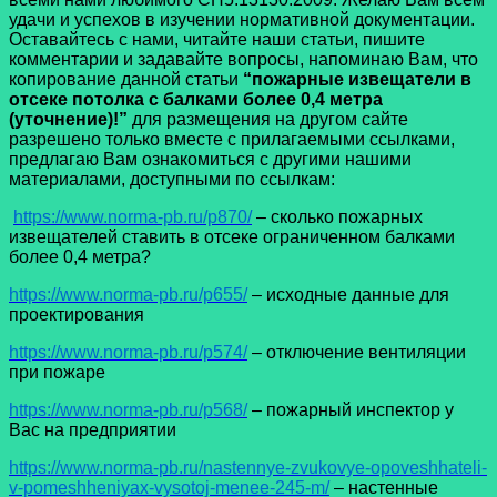
удачи и успехов в изучении нормативной документации.
Оставайтесь с нами, читайте наши статьи, пишите
комментарии и задавайте вопросы, напоминаю Вам, что
копирование данной статьи
“пожарные извещатели в
отсеке потолка с балками более 0,4 метра
(уточнение)!”
для размещения на другом сайте
разрешено только вместе с прилагаемыми ссылками,
предлагаю Вам ознакомиться с другими нашими
материалами, доступными по ссылкам:
https://www.norma-pb.ru/p870/
– сколько пожарных
извещателей ставить в отсеке ограниченном балками
более 0,4 метра?
https://www.norma-pb.ru/p655/
– исходные данные для
проектирования
https://www.norma-pb.ru/p574/
– отключение вентиляции
при пожаре
https://www.norma-pb.ru/p568/
– пожарный инспектор у
Вас на предприятии
https://www.norma-pb.ru/nastennye-zvukovye-opoveshhateli-
v-pomeshheniyax-vysotoj-menee-245-m/
– настенные