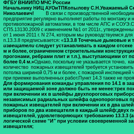
ФГБУ ВНИИПО МЧС России
Начальнику НИЦ АУОиТП
Копылову С.Н.
Уважаемый С
Николаевич!
В связи с производственной необходим
предприятие регулярно выполняет работы по монтажу и 
противопожарной автоматики, в том числе АПС и СОУЭ.
С
СП5.13130.2009 с изменением №1 от 2011г., утвержденн
от 1 июня 2011 г. N 274, которым мы руководствуемся для
п.13.3.8 предписывается: «
13.3.8 Точечные дымовые и
извещатели
следует устанавливать в каждом отсеке
м и более, ограниченном строительными конструкция
прогонами, ребрами плит и т.п.), выступающими от п
более 0,4 м.»
Однако, поскольку не указывается точно, к
количество пожарных извещателей требуется установить
потолка шириной 0,75 м и более, с пожарной инспекцией 
при приемке выполненных работ.
Пункт 14.3 также не про
Для формирования команды управления по
14.1
в за
или защищаемой зоне должно быть не менее:
трех п
при включении их в шлейфы двухпороговых приборо
независимых радиальных шлейфа однопороговых п
пожарных извещателей при включении их в два шле
приборов по два извещателя в каждый шлейф;
двух 
извещателей, удовлетворяющих требованию 13.3.3 (а
логической схеме “И” при условии своевременной з
извещателя;