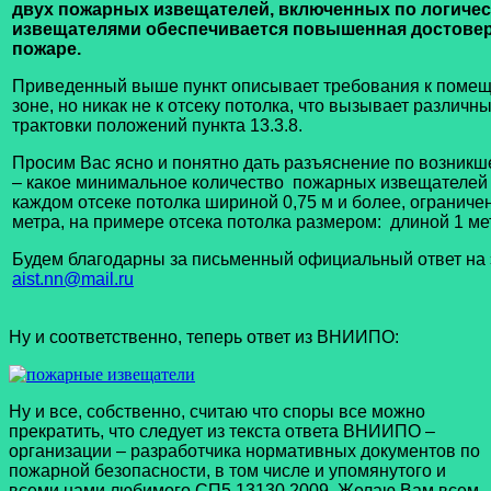
двух пожарных извещателей, включенных по логичес
извещателями обеспечивается повышенная достовер
пожаре.
Приведенный выше пункт описывает требования к поме
зоне, но никак не к отсеку потолка, что вызывает различ
трактовки положений пункта 13.3.8.
Просим Вас ясно и понятно дать разъяснение по возникш
– какое минимальное количество пожарных извещателей 
каждом отсеке потолка шириной 0,75 м и более, ограниче
метра, на примере отсека потолка размером: длиной 1 ме
Будем благодарны за письменный официальный ответ на
aist.nn@mail.ru
Ну и соответственно, теперь ответ из ВНИИПО:
Ну и все, собственно, считаю что споры все можно
прекратить, что следует из текста ответа ВНИИПО –
организации – разработчика нормативных документов по
пожарной безопасности, в том числе и упомянутого и
всеми нами любимого СП5.13130.2009. Желаю Вам всем