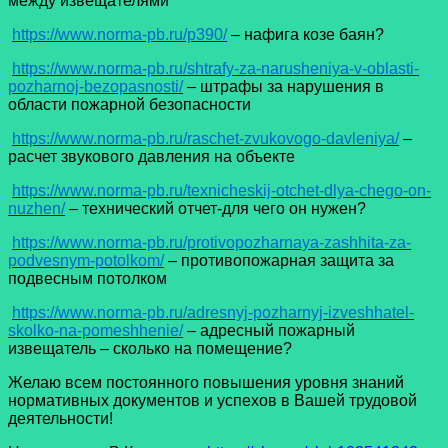
между извещателями
https://www.norma-pb.ru/p390/
– нафига козе баян?
https://www.norma-pb.ru/shtrafy-za-narusheniya-v-oblasti-
pozharnoj-bezopasnosti/
– штрафы за нарушения в
области пожарной безопасности
https://www.norma-pb.ru/raschet-zvukovogo-davleniya/
–
расчет звукового давления на объекте
https://www.norma-pb.ru/texnicheskij-otchet-dlya-chego-on-
nuzhen/
– технический отчет-для чего он нужен?
https://www.norma-pb.ru/protivopozharnaya-zashhita-za-
podvesnym-potolkom/
– противопожарная защита за
подвесным потолком
https://www.norma-pb.ru/adresnyj-pozharnyj-izveshhatel-
skolko-na-pomeshhenie/
– адресный пожарный
извещатель – сколько на помещение?
Желаю всем постоянного повышения уровня знаний
нормативных документов и успехов в Вашей трудовой
деятельности!