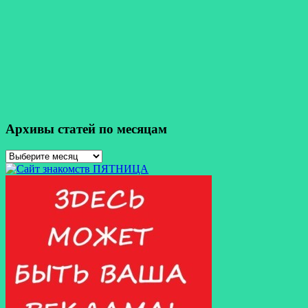
Архивы статей по месяцам
Архивы
статей
по
месяцам