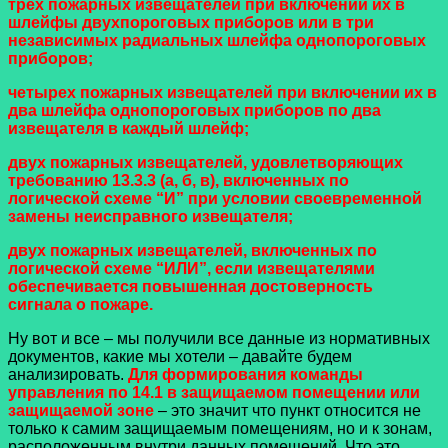
трех пожарных извещателей при включении их в
шлейфы двухпороговых приборов или в три
независимых радиальных шлейфа однопороговых
приборов;
четырех пожарных извещателей при включении их в
два шлейфа однопороговых приборов по два
извещателя в каждый шлейф;
двух пожарных извещателей, удовлетворяющих
требованию 13.3.3 (
а
,
б
,
в
), включенных по
логической схеме “И” при условии своевременной
замены неисправного извещателя;
двух пожарных извещателей, включенных по
логической схеме “ИЛИ”, если извещателями
обеспечивается повышенная достоверность
сигнала о пожаре.
Ну вот и все – мы получили все данные из нормативных
документов, какие мы хотели – давайте будем
анализировать.
Для формирования команды
управления по
14.1
в защищаемом помещении или
защищаемой зоне
– это значит что пункт относится не
только к самим защищаемым помещениям, но и к зонам,
расположенным внутри данных помещений. Что это