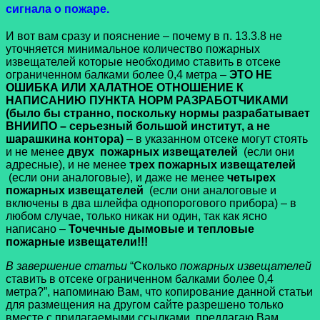
сигнала о пожаре.
И вот вам сразу и пояснение – почему в п. 13.3.8 не
уточняется минимальное количество пожарных
извещателей которые необходимо ставить в отсеке
ограниченном балками более 0,4 метра –
ЭТО НЕ
ОШИБКА ИЛИ ХАЛАТНОЕ ОТНОШЕНИЕ К
НАПИСАНИЮ ПУНКТА НОРМ РАЗРАБОТЧИКАМИ
(было бы странно, поскольку нормы разрабатывает
ВНИИПО – серьезный большой институт, а не
шарашкина контора)
– в указанном отсеке могут стоять
и не менее
двух пожарных извещателей
(если они
адресные), и не менее
трех пожарных извещателей
(если они аналоговые), и даже не менее
четырех
пожарных извещателей
(если они аналоговые и
включены в два шлейфа однопорогового прибора) – в
любом случае, только никак ни один, так как ясно
написано –
Точечные дымовые и тепловые
пожарные извещатели!!!
В завершение статьи
“Сколько
пожарных извещателей
ставить в отсеке ограниченном балками более 0,4
метра?”, напоминаю Вам, что копирование данной статьи
для размещения на другом сайте разрешено только
вместе с прилагаемыми ссылками, предлагаю Вам