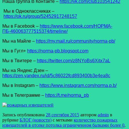
Наша группа В Контакте –
https://vk.com/club103541242
Мы в Одноклассниках –
https://ok.ru/group/52452917248157
Мы в Facеbook –
https://www.facebook.com/НОРМА-
ПБ-460063777515374/timeline/
Мы на Майле –
https://my.mail.ru/community/norma-pb/
Мы в Гугл+
https://norma-pb.blogspot.com
Мы в Твитере –
https://twitter.com/z8NYoBs6Xitx7aL
Мы на Яндекс Дзен –
https://zen.yandex.ru/id/5c86022fcd893400b3e4ea8c
Мы в Instagram –
https://www.instagram.com/norma.p.b/
Мы в Телеграмме –
https://t.me/norma_pb
Запись опубликована
28 сентября 2015
автором
admin
в
рубрике
БЛОГ (новости)
с метками
количество пожарных
извещателей в отсеке потолка ограниченном балками более 0
,