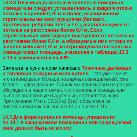
13.3.8 Точечные дымовые и тепловые пожарные
извещатели следует устанавливать в каждом отсеке
потолка шириной 0,75 м и более, ограниченном
строительными конструкциями (балками,
прогонами, ребрами плит и т.п.), выступающими от
потолка на расстояние более 0,4 м. Если
строительные конструкции выступают от потолка на
расстояние более 0,4 м, а образуемые ими отсеки по
ширине меньше 0,75 м, контролируемая пожарными
извещателями площадь, указанная в
таблицах 13.3
и
13.5
, уменьшается на 40%.
Заметьте, в пункте норм написано
Точечные дымовые
и тепловые пожарные извещатели
– это уже значит
что ставим два и больше
пожарных извещателей
. Уже
теплее – идем дальше. Так как мы понимаем и не раз уже
обсуждали в наших темах, что пожарные извещатели
бывают аналоговые и адресные, соответствующие
Приложению Р и п. 13.3.3 а) б) в), обратимся за
пояснениями как обычно к п.14.3 нашего СП5
14.3 Для формирования команды управления
по
14.1
в защищаемом помещении или защищаемой
зоне должно быть не менее: