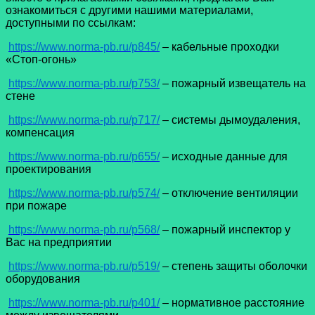
ознакомиться с другими нашими материалами,
доступными по ссылкам:
https://www.norma-pb.ru/p845/
– кабельные проходки
«Стоп-огонь»
https://www.norma-pb.ru/p753/
– пожарный извещатель на
стене
https://www.norma-pb.ru/p717/
– системы дымоудаления,
компенсация
https://www.norma-pb.ru/p655/
– исходные данные для
проектирования
https://www.norma-pb.ru/p574/
– отключение вентиляции
при пожаре
https://www.norma-pb.ru/p568/
– пожарный инспектор у
Вас на предприятии
https://www.norma-pb.ru/p519/
– степень защиты оболочки
оборудования
https://www.norma-pb.ru/p401/
– нормативное расстояние