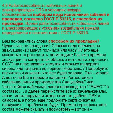
4.9 Работоспособность кабельных линий и
электропроводок СПЗ в условиях пожара
обеспечивается
выбором вида исполнения кабелей и
проводов, согласно ГОСТ Р 53315, и способом их
прокладки.
Время работоспособности кабельных линий
и электропроводок в условиях воздействия пожара
определяется в соответствии с ГОСТ Р 53316.
Вам понравились слова
способом их прокладки?
Чудненько, не правда ли? Сколько надо времени на
эвакуацию -10 минут, пол-часа или час? Ну это еще
можно как то рассчитать по методике Расчета времени
эвакуации на конкретный объект, а вот сколько провисит
СОУЭ на пластиковых хомутах и сколько выдержит
сирена или табличка до первого коротыша? Попробуйте
посчитать и доказать что все будет хорошо. Это – утопия.
А вот если Вы в проекте напишите “огнестойкая
кабельная линия производства Спецкабель” или
“огнестойкая кабельная линия производства “ГЕФЕСТ” в
составе: …. и далее перечислите все их кабель-каналы,
лотки, металлорукав и анкера вместо дюбеля ПВХ и
самореза, а потом еще подложите сертификат на
продукцию – проблем не будет. Пример сертификатов и
состав можете скачать и посмотреть – вот они –