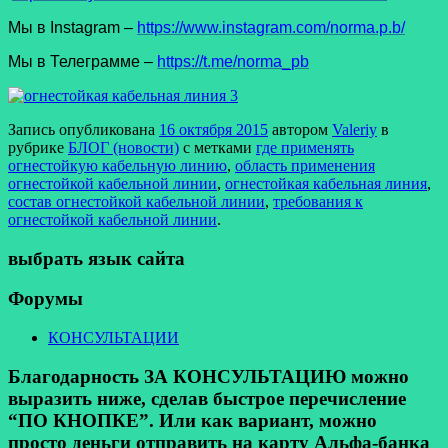
Мы в Instagram –
https://www.instagram.com/norma.p.b/
Мы в Телеграмме –
https://t.me/norma_pb
Запись опубликована
16 октября 2015
автором
Valeriy
в
рубрике
БЛОГ (новости)
с метками
где применять
огнестойкую кабельную линию
,
область применения
огнестойкой кабельной линии
,
огнестойкая кабельная линия
,
состав огнестойкой кабельной линии
,
требования к
огнестойкой кабельной линии
.
выбрать язык сайта
Форумы
КОНСУЛЬТАЦИИ
Благодарность ЗА КОНСУЛЬТАЦИЮ можно
выразить ниже, сделав быстрое перечисление
“ПО КНОПКЕ”. Или как вариант, можно
просто деньги отправить на карту Альфа-банка