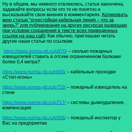
Ну в общем, мы немного отвлеклись, статья закончена,
задавайте вопросы если что то не понятно и
высказывайте свои мнения в комментариях.
Копировать
мою статью “огнестойкая кабельная линия – что за
зверь?” для публикования на других ресурсах разрешаю
при условии сохранения в тексте всех приведенных
ссылок на наш сайт
. Как обычно, приглашаю читать
другие наши статьи по ссылкам:
https://www.norma-pb.ru/p870/
– сколько пожарных
извещателей ставить в отсеке ограниченном балками
более 0,4 метра?
https://www.norma-pb.ru/p845/
– кабельные проходки
«Стоп-огонь»
https://www.norma-pb.ru/p753/
– пожарный извещатель на
стене
https://www.norma-pb.ru/p717/
– системы дымоудаления,
компенсация
https://www.norma-pb.ru/p568/
– пожарный инспектор у
Вас на предприятии