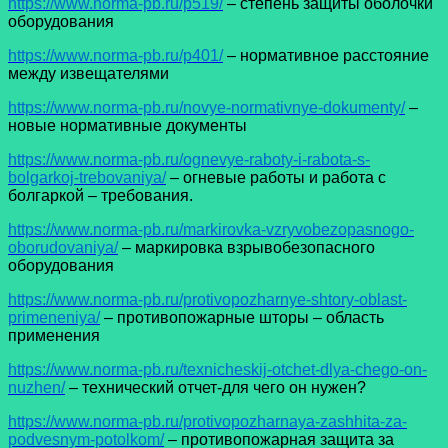
https://www.norma-pb.ru/p519/
– степень защиты оболочки
оборудования
https://www.norma-pb.ru/p401/
– нормативное расстояние
между извещателями
https://www.norma-pb.ru/novye-normativnye-dokumenty/
–
новые нормативные документы
https://www.norma-pb.ru/ognevye-raboty-i-rabota-s-
bolgarkoj-trebovaniya/
– огневые работы и работа с
болгаркой – требования.
https://www.norma-pb.ru/markirovka-vzryvobezopasnogo-
oborudovaniya/
– маркировка взрывобезопасного
оборудования
https://www.norma-pb.ru/protivopozharnye-shtory-oblast-
primeneniya/
– противопожарные шторы – область
применения
https://www.norma-pb.ru/texnicheskij-otchet-dlya-chego-on-
nuzhen/
– технический отчет-для чего он нужен?
https://www.norma-pb.ru/protivopozharnaya-zashhita-za-
podvesnym-potolkom/
– противопожарная защита за