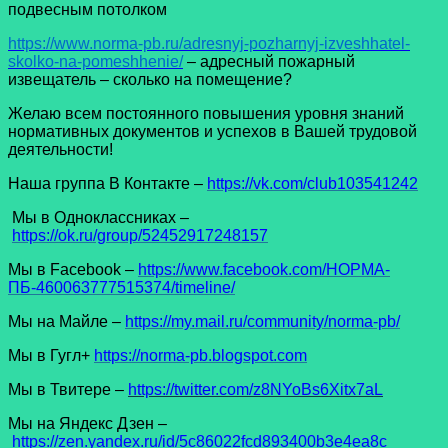
подвесным потолком
https://www.norma-pb.ru/adresnyj-pozharnyj-izveshhatel-
skolko-na-pomeshhenie/
– адресный пожарный
извещатель – сколько на помещение?
Желаю всем постоянного повышения уровня знаний
нормативных документов и успехов в Вашей трудовой
деятельности!
Наша группа В Контакте –
https://vk.com/club103541242
Мы в Одноклассниках –
https://ok.ru/group/52452917248157
Мы в Facеbook –
https://www.facebook.com/НОРМА-
ПБ-460063777515374/timeline/
Мы на Майле –
https://my.mail.ru/community/norma-pb/
Мы в Гугл+
https://norma-pb.blogspot.com
Мы в Твитере –
https://twitter.com/z8NYoBs6Xitx7aL
Мы на Яндекс Дзен –
https://zen.yandex.ru/id/5c86022fcd893400b3e4ea8c