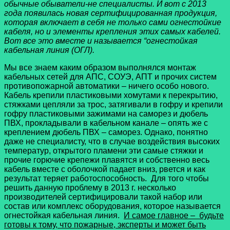
обычные обыватели-не специалисты. И вот с 2013
года появилась новая сертифицированная продукция,
которая включает в себя не только сами огнестойкие
кабеля, но и элементы крепления этих самых кабелей.
Вот все это вместе и называется “огнестойкая
кабельная линия (ОГЛ).
Мы все знаем каким образом выполнялся монтаж
кабельных сетей для АПС, СОУЭ, АПТ и прочих систем
противопожарной автоматики – ничего особо нового.
Кабель крепили пластиковыми хомутами к перекрытию,
стяжками цепляли за трос, затягивали в гофру и крепили
гофру пластиковыми зажимами на саморез и дюбель
ПВХ, прокладывали в кабельном канале – опять же с
креплением дюбель ПВХ – саморез. Однако, понятно
даже не специалисту, что в случае воздействия высоких
температур, открытого пламени эти самые стяжки и
прочие горючие крепежи плавятся и собственно весь
кабель вместе с оболочкой падает вниз, рвется и как
результат теряет работоспособность. Для того чтобы
решить данную проблему в 2013 г. несколько
производителей сертифицировали такой набор или
состав или комплекс оборудования, которое называется
огнестойкая кабельная линия.
И самое главное – будьте
готовы к тому, что пожарные, эксперты и может быть