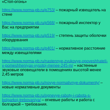
«Стоп-огонь»
https://www.norma-pb.ru/p753/
– пожарный извещатель на
стене
https://www.norma-pb.ru/p568/
– пожарный инспектор у
Вас на предприятии
https://www.norma-pb.ru/p519/
– степень защиты оболочки
оборудования
https://www.norma-pb.ru/p401/
– нормативное расстояние
между извещателями
https://www.norma-pb.ru/nastennye-zvukovye-opoveshhateli-
v-pomeshheniyax-vysotoj-menee-245-m/
– настенные
звуковые оповещатели в помещениях высотой менее
2,45 метров
https://www.norma-pb.ru/novye-normativnye-dokumenty/
–
новые нормативные документы
https://www.norma-pb.ru/ognevye-raboty-i-rabota-s-
bolgarkoj-trebovaniya/
– огневые работы и работа с
болгаркой – требования.