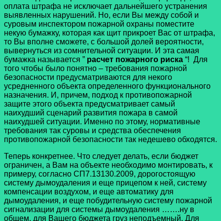
оплата штрафа не исключает дальнейшего устранения
выявленных нарушений. Но, если Вы между собой и
суровым инспектором пожарной охраны поместите
некую бумажку, которая как щит прикроет Вас от штрафа,
то Вы вполне сможете, с большой долей вероятности,
вывернуться из сомнительной ситуации. И эта самая
бумажка называется ”
расчет пожарного риска
“! Для
того чтобы было понятно – требования пожарной
безопасности предусматриваются для некого
усредненного объекта определенного функционального
назначения. И, причем, подход к противопожарной
защите этого объекта предусматривает самый
наихудший сценарий развития пожара в самой
наихудшей ситуации. Именно по этому, нормативные
требования так суровы и средства обеспечения
противопожарной безопасности так недешево обходятся.
Теперь конкретнее. Что следует делать, если бюджет
ограничен, а Вам на объекте необходимо монтировать, к
примеру, согласно СП7.13130.2009, дорогостоящую
систему дымоудаления и еще прицепом к ней, систему
компенсации воздухом, и еще автоматику для
дымоудаления, и еще побудительную систему пожарной
сигнализации для системы дымоудаления …….ну в
общем, для Вашего бюджета груз неподъемный. Для