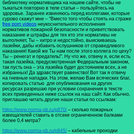
библиотеку нормативщика на нашем сайте, чтобы не
тыкаться повторно в теле статьи – пользуйтесь на
здоровье. Заранее извиняюсь перед коллегами, которые
сурово скажут мне – “Вместо того чтобы стоять на страже
free porn videos
неукоснительного исполнения
нормативов пожарной безопасности и приветствовать
наказание и штрафы для тех кто эти нормативы не
выполняет, Ты – хитро и недостойно, выискиваешь
лазейки, дабы избавить ослушников от справедливого
наказания! Какой же Ты нам после этого коллега по цеху?
Ты – ренегат и предатель!”. Ну что же, отвечу я, если есть
такая лазейка, предусмотренная Федеральным законом,
так пусть она – эта лазейка будет достоянием всех, а не
избранных! Да здравствует равенство! Вот так я отвечу
на гневные нападки. На этом, желаю Вам всяческих благ,
копировать статью для опубликования на других
ресурсах разрешаю при условии сохранения в тексте
всех приведенных ниже ссылок на наш сайт. Как обычно,
приглашаю читать другие наши статьи по ссылкам:
https://www.norma-pb.ru/p870/
– сколько пожарных
извещателей ставить в отсеке ограниченном балками
более 0,4 метра?
https://www.norma-pb.ru/p845/
– кабельные проходки