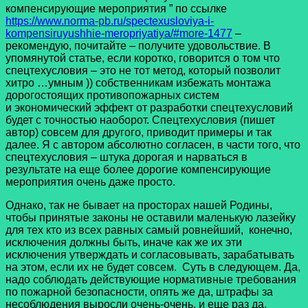
компенсирующие мероприятия ” по ссылке
https://www.norma-pb.ru/spectexusloviya-i-
kompensiruyushhie-meropriyatiya/#more-1477
–
рекомендую, почитайте – получите удовольствие. В
упомянутой статье, если коротко, говорится о том что
спецтехусловия – это не тот метод, который позволит
хитро …умным )) собственникам избежать монтажа
дорогостоящих противопожарных систем
и экономический эффект от разработки спецтехусловий
будет с точностью наоборот. Спецтехусловия (пишет
автор) совсем для другого, приводит примеры и так
далее. Я с автором абсолютно согласен, в части того, что
спецтехусловия – штука дорогая и нарваться в
результате на еще более дорогие компенсирующие
мероприятия очень даже просто.
Однако, так не бывает на просторах нашей Родины,
чтобы принятые законы не оставили маленькую лазейку
для тех кто из всех равных самый ровнейший, конечно,
исключения должны быть, иначе как же их эти
исключения утверждать и согласовывать, зарабатывать
на этом, если их не будет совсем. Суть в следующем. Да,
надо соблюдать действующие нормативные требования
по пожарной безопасности, опять же да, штрафы за
несоблюдения выросли очень-очень, и еще раз да,