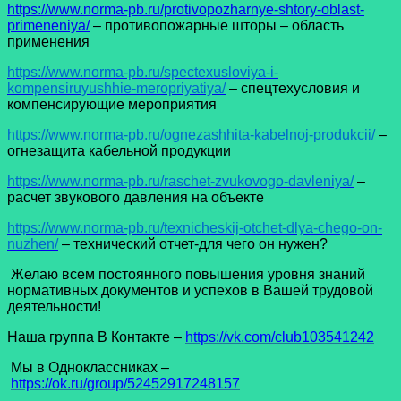
https://www.norma-pb.ru/protivopozharnye-shtory-oblast-
primeneniya/
– противопожарные шторы – область
применения
https://www.norma-pb.ru/spectexusloviya-i-
kompensiruyushhie-meropriyatiya/
– спецтехусловия и
компенсирующие мероприятия
https://www.norma-pb.ru/ognezashhita-kabelnoj-produkcii/
–
огнезащита кабельной продукции
https://www.norma-pb.ru/raschet-zvukovogo-davleniya/
–
расчет звукового давления на объекте
https://www.norma-pb.ru/texnicheskij-otchet-dlya-chego-on-
nuzhen/
– технический отчет-для чего он нужен?
Желаю всем постоянного повышения уровня знаний
нормативных документов и успехов в Вашей трудовой
деятельности!
Наша группа В Контакте –
https://vk.com/club103541242
Мы в Одноклассниках –
https://ok.ru/group/52452917248157