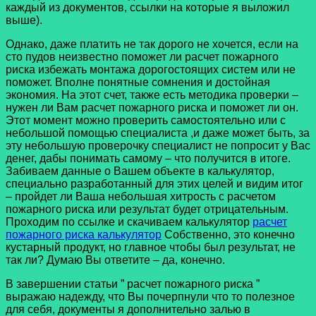
каждый из документов, ссылки на которые я выложил
выше).
Однако, даже платить не так дорого не хочется, если на
сто пудов неизвестно поможет ли расчет пожарного
риска избежать монтажа дорогостоящих систем или не
поможет. Вполне понятные сомнения и достойная
экономия. На этот счет, также есть методика проверки –
нужен ли Вам расчет пожарного риска и поможет ли он.
Этот момент можно проверить самостоятельно или с
небольшой помощью специалиста ,и даже может быть, за
эту небольшую проверочку специалист не попросит у Вас
денег, дабы понимать самому – что получится в итоге.
Забиваем данные о Вашем объекте в калькулятор,
специально разработанный для этих целей и видим итог
– пройдет ли Ваша небольшая хитрость с расчетом
пожарного риска или результат будет отрицательным.
Проходим по ссылке и скачиваем калькулятор
расчет
пожарного риска калькулятор
Собственно, это конечно
кустарный продукт, но главное чтобы был результат, не
так ли? Думаю Вы ответите – да, конечно.
В завершении статьи ” расчет пожарного риска ”
выражаю надежду, что Вы почерпнули что то полезное
для себя, документы я дополнительно залью в