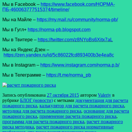
Мы в Facеbook –
https://www.facebook.com/НОРМА-
ПБ-460063777515374/timeline/
Мы на Майле –
https://my.mail.ru/community/norma-pb/
Мы в Гугл+
https://norma-pb.blogspot.com
Мы в Твитере –
https://twitter.com/z8NYoBs6Xitx7aL
Мы на Яндекс Дзен –
https://zen.yandex.ru/id/5c86022fcd893400b3e4ea8c
Мы в Instagram –
https://www.instagram.com/norma.p.b/
Мы в Телеграмме –
https://t.me/norma_pb
Запись опубликована
27 октября 2015
автором
Valeriy
в
рубрике
БЛОГ (новости)
с метками
документация для расчета
пожарного риска
,
калькулятор для расчета пожарного риска
,
методика для расчета пожарного риска
,
основание для расчета
пожарного риска
,
применение расчета пожарного риска
,
программа для расчета пожарного риска
,
расчет пожарного
риска методика
,
расчет пожарного риска нормативные