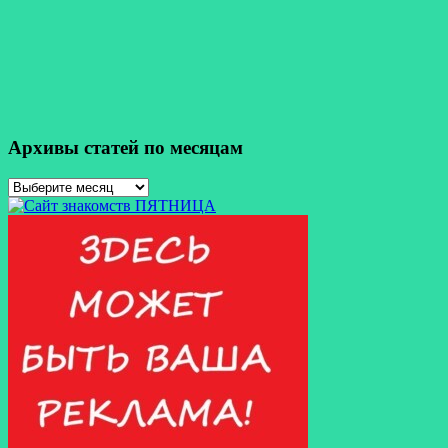
Архивы статей по месяцам
Архивы
статей
по
месяцам