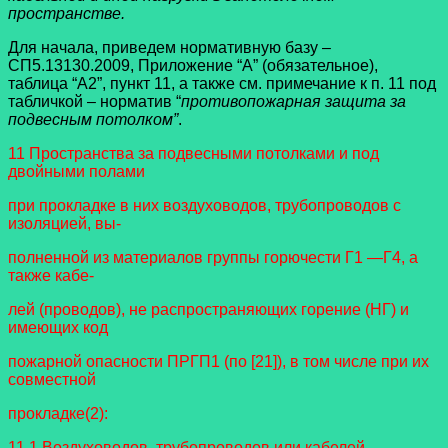
пространстве.
Для начала, приведем нормативную базу –
СП5.13130.2009, Приложение “А” (обязательное),
таблица “А2”, пункт 11, а также см. примечание к п. 11 под
табличкой – норматив “
противопожарная защита за
подвесным потолком”
.
11 Пространства за подвесными потолками и под
двойными полами
при прокладке в них воздуховодов, трубопроводов с
изоляцией, вы-
полненной из материалов группы горючести Г1 —Г4, а
также кабе-
лей (проводов), не распространяющих горение (НГ) и
имеющих код
пожарной опасности ПРГП1 (по [21]), в том числе при их
совместной
прокладке(
2)
:
11.1 Воздуховодов, трубопроводов или кабелей