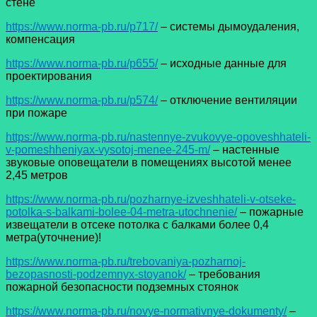
стене
https://www.norma-pb.ru/p717/
– системы дымоудаления,
компенсация
https://www.norma-pb.ru/p655/
– исходные данные для
проектирования
https://www.norma-pb.ru/p574/
– отключение вентиляции
при пожаре
https://www.norma-pb.ru/nastennye-zvukovye-opoveshhateli-
v-pomeshheniyax-vysotoj-menee-245-m/
– настенные
звуковые оповещатели в помещениях высотой менее
2,45 метров
https://www.norma-pb.ru/pozharnye-izveshhateli-v-otseke-
potolka-s-balkami-bolee-04-metra-utochnenie/
– пожарные
извещатели в отсеке потолка с балками более 0,4
метра(уточнение)!
https://www.norma-pb.ru/trebovaniya-pozharnoj-
bezopasnosti-podzemnyx-stoyanok/
– требования
пожарной безопасности подземных стоянок
https://www.norma-pb.ru/novye-normativnye-dokumenty/
–