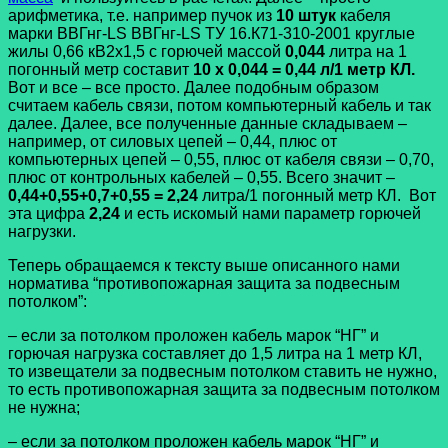
арифметика, т.е. например пучок из
10 штук
кабеля
марки ВВГнг-LS ВВГнг-LS ТУ 16.К71-310-2001 круглые
жилы 0,66 кВ2х1,5 с горючей массой
0,044
литра на 1
погонный метр составит
10 х 0,044 = 0,44 л/1 метр КЛ.
Вот и все – все просто. Далее подобным образом
считаем кабель связи, потом компьютерный кабель и так
далее. Далее, все полученные данные складываем –
например, от силовых цепей – 0,44, плюс от
компьютерных цепей – 0,55, плюс от кабеля связи – 0,70,
плюс от контрольных кабелей – 0,55. Всего значит –
0,44+0,55+0,7+0,55 = 2,24
литра/1 погонный метр КЛ. Вот
эта цифра
2,24
и есть искомый нами параметр горючей
нагрузки.
Теперь обращаемся к тексту выше описанного нами
норматива “противопожарная защита за подвесным
потолком”:
– если за потолком проложен кабель марок “НГ” и
горючая нагрузка составляет до 1,5 литра на 1 метр КЛ,
то извещатели за подвесным потолком ставить не нужно,
то есть
противопожарная защита за подвесным потолком
не нужна;
– если за потолком проложен кабель марок “НГ” и