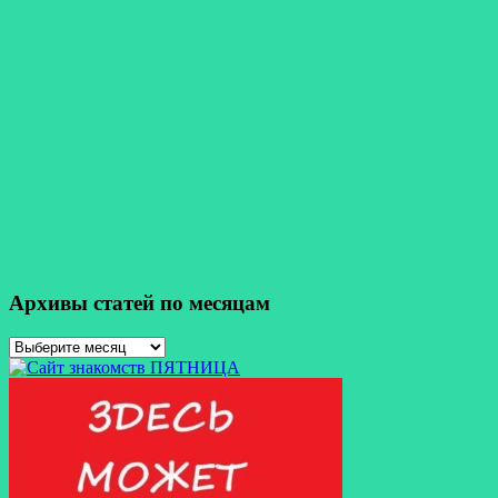
Архивы статей по месяцам
Архивы
статей
по
месяцам