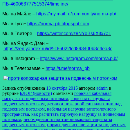
ПБ-460063777515374/timeline/
Мы на Майле –
https://my.mail.ru/community/norma-pb/
Мы в Гугл+
https://norma-pb.blogspot.com
Мы в Твитере –
https://twitter.com/z8NYoBs6Xitx7aL
Мы на Яндекс Дзен –
https://zen.yandex.ru/id/5c86022fcd893400b3e4ea8c
Мы в Instagram –
https://www.instagram.com/norma.p.b/
Мы в Телеграмме –
https://t.me/norma_pb
Запись опубликована
13 октября 2015
автором
admin
в
рубрике
БЛОГ (новости)
с метками
горючая кабельная
нагрузка за подвесным потолком
,
горючая нагрузка за
подвесным потолком
,
датчики пожарной сигнализации над
подвесным потолком
,
кабельная нагрузка запотолочного
пространства
,
как расчитать горючую нагрузку за подвесным
потолком
,
необходимость противопожарной защиты за
подвесным потолком
,
нормы для сигнализации за подвесным
потолком
,
пожарная сигнализация за подвесным потолком
,