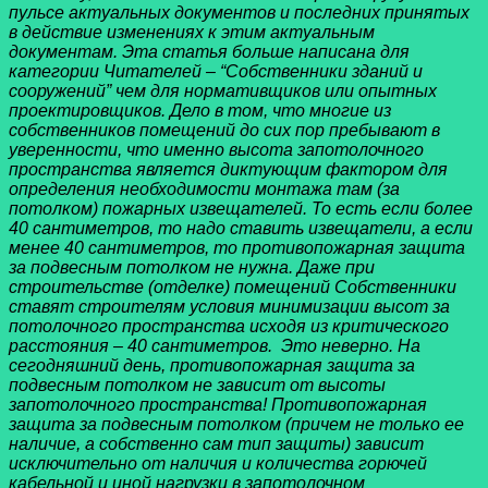
пульсе актуальных документов и последних принятых
в действие изменениях к этим актуальным
документам. Эта статья больше написана для
категории Читателей – “Собственники зданий и
сооружений” чем для нормативщиков или опытных
проектировщиков. Дело в том, что многие из
собственников помещений до сих пор пребывают в
уверенности, что именно высота запотолочного
пространства является диктующим фактором для
определения необходимости монтажа там (за
потолком) пожарных извещателей. То есть если более
40 сантиметров, то надо ставить извещатели, а если
менее 40 сантиметров, то противопожарная защита
за подвесным потолком не нужна. Даже при
строительстве (отделке) помещений Собственники
ставят строителям условия минимизации высот за
потолочного пространства исходя из критического
расстояния – 40 сантиметров. Это неверно. На
сегодняшний день, противопожарная защита за
подвесным потолком не зависит от высоты
запотолочного пространства! Противопожарная
защита за подвесным потолком (причем не только ее
наличие, а собственно сам тип защиты) зависит
исключительно от наличия и количества горючей
кабельной и иной нагрузки в запотолочном