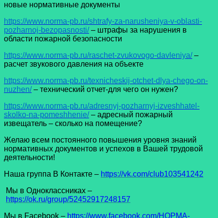
новые нормативные документы
https://www.norma-pb.ru/shtrafy-za-narusheniya-v-oblasti-
pozharnoj-bezopasnosti/
– штрафы за нарушения в
области пожарной безопасности
https://www.norma-pb.ru/raschet-zvukovogo-davleniya/
–
расчет звукового давления на объекте
https://www.norma-pb.ru/texnicheskij-otchet-dlya-chego-on-
nuzhen/
– технический отчет-для чего он нужен?
https://www.norma-pb.ru/adresnyj-pozharnyj-izveshhatel-
skolko-na-pomeshhenie/
– адресный пожарный
извещатель – сколько на помещение?
Желаю всем постоянного повышения уровня знаний
нормативных документов и успехов в Вашей трудовой
деятельности!
Наша группа В Контакте –
https://vk.com/club103541242
Мы в Одноклассниках –
https://ok.ru/group/52452917248157
Мы в Facеbook –
https://www.facebook.com/НОРМА-