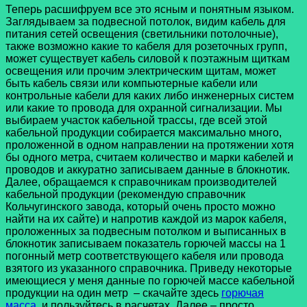
Теперь расшифруем все это ясным и понятным языком.
Заглядываем за подвесной потолок, видим кабель для
питания сетей освещения (светильники потолочные),
также возможно какие то кабеля для розеточных групп,
может существует кабель силовой к поэтажным щиткам
освещения или прочим электрическим щитам, может
быть кабель связи или компьютерные кабели или
контрольные кабели для каких либо инженерных систем
или какие то провода для охранной сигнализации. Мы
выбираем участок кабельной трассы, где всей этой
кабельной продукции собирается максимально много,
проложенной в одном направлении на протяжении хотя
бы одного метра, считаем количество и марки кабелей и
проводов и аккуратно записываем данные в блокнотик.
Далее, обращаемся к справочникам производителей
кабельной продукции (рекомендую справочник
Кольчугинского завода, который очень просто можно
найти на их сайте) и напротив каждой из марок кабеля,
проложенных за подвесным потолком и выписанных в
блокнотик записываем показатель горючей массы на 1
погонный метр соответствующего кабеля или провода
взятого из указанного справочника. Приведу некоторые
имеющиеся у меня данные по горючей массе кабельной
продукции на один метр – скачайте здесь
горючая
масса
и пользуйтесь в расчетах. Далее – просто