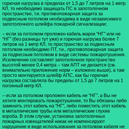
горючая нагрузка в пределах от 1,5 до 7 литров на 1 метр
КЛ, то необходимо защищать ПС в запотолочном
пространстве, т.е.
противопожарная защита за
подвесным потолком
необходима в виде независимого
запотолочного шлейфа пожарной сигнализации;
– если за потолком проложен кабель марок “НГ” или не
“НГ” (без разницы тут уже) и горючая нагрузка более 7
литров на 1 метр КЛ, то пространство за подвесным
потолком необходимо ПТ, т.е., противопожарная защита
за подвесным потолком в виде системы пожаротушения.
Исключение составляет запотолочное пространство
высотой менее 0,4 метра – там АПТ не делается (см.
внимательно приложение норм – изложено выше), а там
просто монтируется шлейф АПС, как бы горючая
нагрузка составляла бы пределы от 1,5 до 7 литров на 1
погонный метр КЛ.
– если за потолком проложен кабель не “НГ”, а Вы не
хотите монтировать пожаротушение, то Вы обязаны либо
заменить этот кабель на “НГ”, либо поместить этот кабель
в металлические трубы или металлические глухие
короба. В этом случае, установка запотолочных
пожарных извещателей никак не компенсируют
нарушение в виде использования за потолком кабеля не