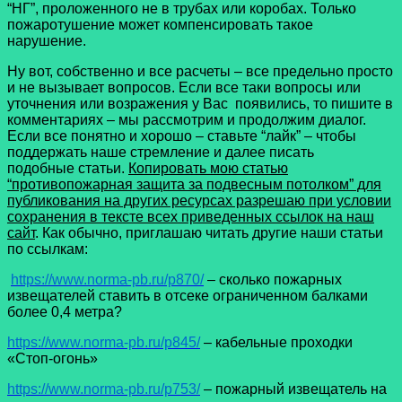
“НГ”, проложенного не в трубах или коробах. Только
пожаротушение может компенсировать такое
нарушение.
Ну вот, собственно и все расчеты – все предельно просто
и не вызывает вопросов. Если все таки вопросы или
уточнения или возражения у Вас появились, то пишите в
комментариях – мы рассмотрим и продолжим диалог.
Если все понятно и хорошо – ставьте “лайк” – чтобы
поддержать наше стремление и далее писать
подобные статьи.
Копировать мою статью
“противопожарная защита за подвесным потолком” для
публикования на других ресурсах разрешаю при условии
сохранения в тексте всех приведенных ссылок на наш
сайт
. Как обычно, приглашаю читать другие наши статьи
по ссылкам:
https://www.norma-pb.ru/p870/
– сколько пожарных
извещателей ставить в отсеке ограниченном балками
более 0,4 метра?
https://www.norma-pb.ru/p845/
– кабельные проходки
«Стоп-огонь»
https://www.norma-pb.ru/p753/
– пожарный извещатель на