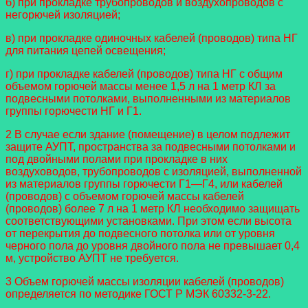
б) при прокладке трубопроводов и воздухопроводов с
негорючей изоляцией;
в) при прокладке одиночных кабелей (проводов) типа НГ
для питания цепей освещения;
г) при прокладке кабелей (проводов) типа НГ с общим
объемом горючей массы менее 1,5 л на 1 метр КЛ за
подвесными
потолками, выполненными из материалов
группы горючести НГ и Г1.
2 В случае если здание (помещение) в целом подлежит
защите АУПТ, пространства за подвесными потолками и
под
двойными полами при прокладке в них
воздуховодов, трубопроводов с изоляцией, выполненной
из материалов группы го
рючести Г1—Г4, или кабелей
(проводов) с объемом горючей массы кабелей
(проводов) более 7 л на 1 метр КЛ необходимо
защищать
соответствующими установками. При этом если высота
от перекрытия до подвесного потолка или от уровня
черного
пола до уровня двойного пола не превышает 0,4
м, устройство АУПТ не требуется.
3 Объем горючей массы изоляции кабелей (проводов)
определяется по методике ГОСТ Р МЭК 60332-3-22.