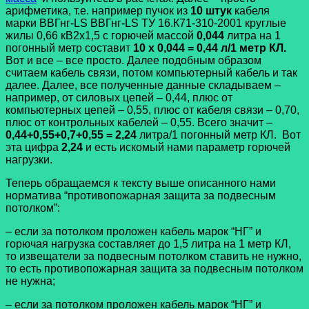
арифметика, т.е. например пучок из
10 штук
кабеля
марки ВВГнг-LS ВВГнг-LS ТУ 16.К71-310-2001 круглые
жилы 0,66 кВ2х1,5 с горючей массой
0,044
литра на 1
погонный метр составит
10 х 0,044 = 0,44 л/1 метр КЛ.
Вот и все – все просто. Далее подобным образом
считаем кабель связи, потом компьютерный кабель и так
далее. Далее, все полученные данные складываем –
например, от силовых цепей – 0,44, плюс от
компьютерных цепей – 0,55, плюс от кабеля связи – 0,70,
плюс от контрольных кабелей – 0,55. Всего значит –
0,44+0,55+0,7+0,55 = 2,24
литра/1 погонный метр КЛ. Вот
эта цифра
2,24
и есть искомый нами параметр горючей
нагрузки.
Теперь обращаемся к тексту выше описанного нами
норматива “противопожарная защита за подвесным
потолком”:
– если за потолком проложен кабель марок “НГ” и
горючая нагрузка составляет до 1,5 литра на 1 метр КЛ,
то извещатели за подвесным потолком ставить не нужно,
то есть
противопожарная защита за подвесным потолком
не нужна;
– если за потолком проложен кабель марок “НГ” и