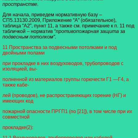
пространстве.
Для начала, приведем нормативную базу –
СП5.13130.2009, Приложение “А” (обязательное),
таблица “А2”, пункт 11, а также см. примечание к п. 11 под
табличкой – норматив “
противопожарная защита за
подвесным потолком”
.
11 Пространства за подвесными потолками и под
двойными полами
при прокладке в них воздуховодов, трубопроводов с
изоляцией, вы-
полненной из материалов группы горючести Г1 —Г4, а
также кабе-
лей (проводов), не распространяющих горение (НГ) и
имеющих код
пожарной опасности ПРГП1 (по [21]), в том числе при их
совместной
прокладке(
2)
:
11.1 Воздуховодов, трубопроводов или кабелей