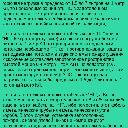
горючая нагрузка в пределах от 1,5 до 7 литров на 1 метр
КЛ, то необходимо защищать ПС в запотолочном
пространстве, т.е.
противопожарная защита за
подвесным потолком
необходима в виде независимого
запотолочного шлейфа пожарной сигнализации;
– если за потолком проложен кабель марок “НГ” или не
“НГ” (без разницы тут уже) и горючая нагрузка более 7
литров на 1 метр КЛ, то пространство за подвесным
потолком необходимо ПТ, т.е., противопожарная защита
за подвесным потолком в виде системы пожаротушения.
Исключение составляет запотолочное пространство
высотой менее 0,4 метра – там АПТ не делается (см.
внимательно приложение норм – изложено выше), а там
просто монтируется шлейф АПС, как бы горючая
нагрузка составляла бы пределы от 1,5 до 7 литров на 1
погонный метр КЛ.
– если за потолком проложен кабель не “НГ”, а Вы не
хотите монтировать пожаротушение, то Вы обязаны либо
заменить этот кабель на “НГ”, либо поместить этот кабель
в металлические трубы или металлические глухие
короба. В этом случае, установка запотолочных
пожарных извещателей никак не компенсируют
нарушение в виде использования за потолком кабеля не