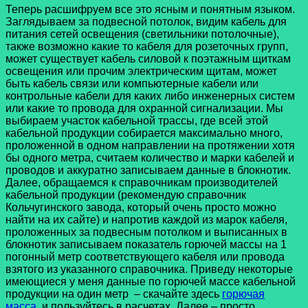
Теперь расшифруем все это ясным и понятным языком.
Заглядываем за подвесной потолок, видим кабель для
питания сетей освещения (светильники потолочные),
также возможно какие то кабеля для розеточных групп,
может существует кабель силовой к поэтажным щиткам
освещения или прочим электрическим щитам, может
быть кабель связи или компьютерные кабели или
контрольные кабели для каких либо инженерных систем
или какие то провода для охранной сигнализации. Мы
выбираем участок кабельной трассы, где всей этой
кабельной продукции собирается максимально много,
проложенной в одном направлении на протяжении хотя
бы одного метра, считаем количество и марки кабелей и
проводов и аккуратно записываем данные в блокнотик.
Далее, обращаемся к справочникам производителей
кабельной продукции (рекомендую справочник
Кольчугинского завода, который очень просто можно
найти на их сайте) и напротив каждой из марок кабеля,
проложенных за подвесным потолком и выписанных в
блокнотик записываем показатель горючей массы на 1
погонный метр соответствующего кабеля или провода
взятого из указанного справочника. Приведу некоторые
имеющиеся у меня данные по горючей массе кабельной
продукции на один метр – скачайте здесь
горючая
масса
и пользуйтесь в расчетах. Далее – просто