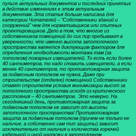
пульсе актуальных документов и последних принятых
в действие изменениях к этим актуальным
документам. Эта статья больше написана для
категории Читателей – “Собственники зданий и
сооружений” чем для нормативщиков или опытных
проектировщиков. Дело в том, что многие из
собственников помещений до сих пор пребывают в
уверенности, что именно высота запотолочного
пространства является диктующим фактором для
определения необходимости монтажа там (за
потолком) пожарных извещателей. То есть если более
40 сантиметров, то надо ставить извещатели, а если
менее 40 сантиметров, то противопожарная защита
за подвесным потолком не нужна. Даже при
строительстве (отделке) помещений Собственники
ставят строителям условия минимизации высот за
потолочного пространства исходя из критического
расстояния – 40 сантиметров. Это неверно. На
сегодняшний день, противопожарная защита за
подвесным потолком не зависит от высоты
запотолочного пространства! Противопожарная
защита за подвесным потолком (причем не только ее
наличие, а собственно сам тип защиты) зависит
исключительно от наличия и количества горючей
кабельной и иной нагрузки в запотолочном