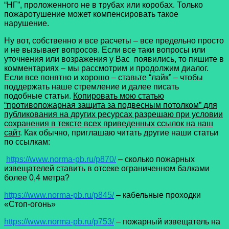
“НГ”, проложенного не в трубах или коробах. Только
пожаротушение может компенсировать такое
нарушение.
Ну вот, собственно и все расчеты – все предельно просто
и не вызывает вопросов. Если все таки вопросы или
уточнения или возражения у Вас появились, то пишите в
комментариях – мы рассмотрим и продолжим диалог.
Если все понятно и хорошо – ставьте “лайк” – чтобы
поддержать наше стремление и далее писать
подобные статьи.
Копировать мою статью
“противопожарная защита за подвесным потолком” для
публикования на других ресурсах разрешаю при условии
сохранения в тексте всех приведенных ссылок на наш
сайт
. Как обычно, приглашаю читать другие наши статьи
по ссылкам:
https://www.norma-pb.ru/p870/
– сколько пожарных
извещателей ставить в отсеке ограниченном балками
более 0,4 метра?
https://www.norma-pb.ru/p845/
– кабельные проходки
«Стоп-огонь»
https://www.norma-pb.ru/p753/
– пожарный извещатель на