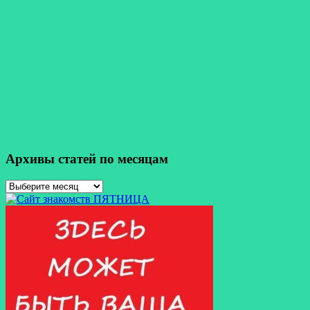
Архивы статей по месяцам
Архивы
статей
по
месяцам