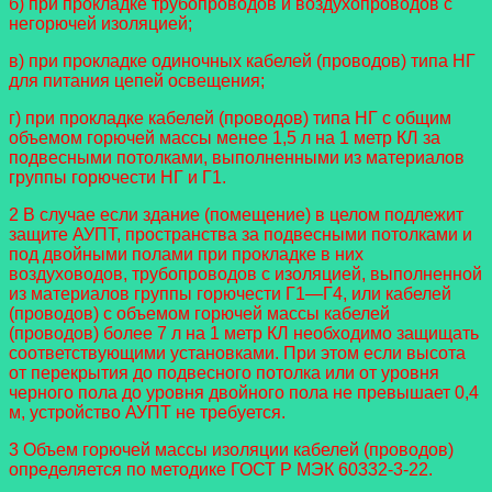
б) при прокладке трубопроводов и воздухопроводов с
негорючей изоляцией;
в) при прокладке одиночных кабелей (проводов) типа НГ
для питания цепей освещения;
г) при прокладке кабелей (проводов) типа НГ с общим
объемом горючей массы менее 1,5 л на 1 метр КЛ за
подвесными
потолками, выполненными из материалов
группы горючести НГ и Г1.
2 В случае если здание (помещение) в целом подлежит
защите АУПТ, пространства за подвесными потолками и
под
двойными полами при прокладке в них
воздуховодов, трубопроводов с изоляцией, выполненной
из материалов группы го
рючести Г1—Г4, или кабелей
(проводов) с объемом горючей массы кабелей
(проводов) более 7 л на 1 метр КЛ необходимо
защищать
соответствующими установками. При этом если высота
от перекрытия до подвесного потолка или от уровня
черного
пола до уровня двойного пола не превышает 0,4
м, устройство АУПТ не требуется.
3 Объем горючей массы изоляции кабелей (проводов)
определяется по методике ГОСТ Р МЭК 60332-3-22.