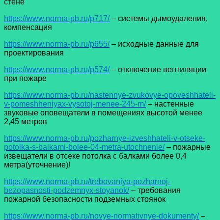
стене
https://www.norma-pb.ru/p717/
– системы дымоудаления,
компенсация
https://www.norma-pb.ru/p655/
– исходные данные для
проектирования
https://www.norma-pb.ru/p574/
– отключение вентиляции
при пожаре
https://www.norma-pb.ru/nastennye-zvukovye-opoveshhateli-
v-pomeshheniyax-vysotoj-menee-245-m/
– настенные
звуковые оповещатели в помещениях высотой менее
2,45 метров
https://www.norma-pb.ru/pozharnye-izveshhateli-v-otseke-
potolka-s-balkami-bolee-04-metra-utochnenie/
– пожарные
извещатели в отсеке потолка с балками более 0,4
метра(уточнение)!
https://www.norma-pb.ru/trebovaniya-pozharnoj-
bezopasnosti-podzemnyx-stoyanok/
– требования
пожарной безопасности подземных стоянок
https://www.norma-pb.ru/novye-normativnye-dokumenty/
–