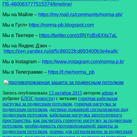
ПБ-460063777515374/timeline/
Мы на Майле –
https://my.mail.ru/community/norma-pb/
Мы в Гугл+
https://norma-pb.blogspot.com
Мы в Твитере –
https://twitter.com/z8NYoBs6Xitx7aL
Мы на Яндекс Дзен –
https://zen.yandex.ru/id/5c86022fcd893400b3e4ea8c
Мы в Instagram –
https://www.instagram.com/norma.p.b/
Мы в Телеграмме –
https://t.me/norma_pb
Запись опубликована
13 октября 2015
автором
admin
в
рубрике
БЛОГ (новости)
с метками
горючая кабельная
нагрузка за подвесным потолком
,
горючая нагрузка за
подвесным потолком
,
датчики пожарной сигнализации над
подвесным потолком
,
кабельная нагрузка запотолочного
пространства
,
как расчитать горючую нагрузку за подвесным
потолком
,
необходимость противопожарной защиты за
подвесным потолком
,
нормы для сигнализации за подвесным
потолком
,
пожарная сигнализация за подвесным потолком
,