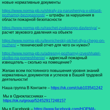
новые нормативные документы
https://www.norma-pb.ru/shtrafy-za-narusheniya-v-oblasti-
pozharnoj-bezopasnosti/
– штрафы за нарушения в
области пожарной безопасности
https://www.norma-pb.ru/raschet-zvukovogo-davleniya/
–
расчет звукового давления на объекте
https://www.norma-pb.ru/texnicheskij-otchet-dlya-chego-on-
nuzhen/
– технический отчет-для чего он нужен?
https://www.norma-pb.ru/adresnyj-pozharnyj-izveshhatel-
skolko-na-pomeshhenie/
– адресный пожарный
извещатель – сколько на помещение?
Желаю всем постоянного повышения уровня знаний
нормативных документов и успехов в Вашей трудовой
деятельности!
Наша группа В Контакте –
https://vk.com/club103541242
Мы в Одноклассниках –
https://ok.ru/group/52452917248157
Мы в Facеbook –
https://www.facebook.com/НОРМА-