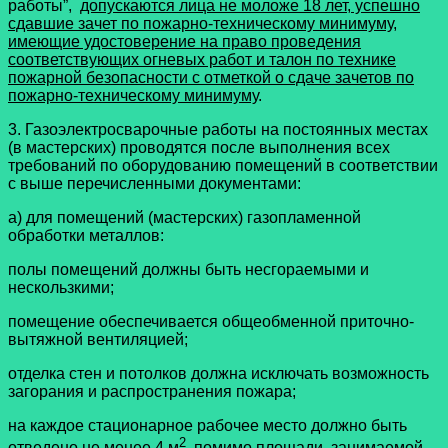
работы”,
допускаются лица не моложе 18 лет, успешно
сдавшие зачет по пожарно-техническому минимуму,
имеющие удостоверение на право проведения
соответствующих огневых работ и талон по технике
пожарной безопасности с отметкой о сдаче зачетов по
пожарно-техническому минимуму
.
3. Газоэлектросварочные работы на постоянных местах
(в мастерских) проводятся после выполнения всех
требований по оборудованию помещений в соответствии
с выше перечисленными документами:
а) для помещений (мастерских) газопламенной
обработки металлов:
полы помещений должны быть несгораемыми и
нескользкими;
помещение обеспечивается общеобменной приточно-
вытяжной вентиляцией;
отделка стен и потолков должна исключать возможность
загорания и распространения пожара;
на каждое стационарное рабочее место должно быть
2
отведено не менее 4 м
, помимо площади, занимаемой