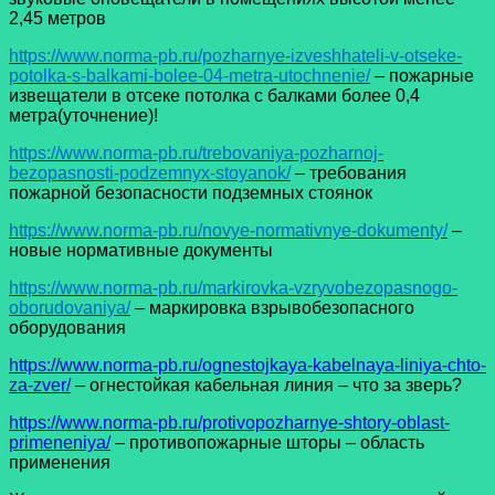
2,45 метров
https://www.norma-pb.ru/pozharnye-izveshhateli-v-otseke-
potolka-s-balkami-bolee-04-metra-utochnenie/
– пожарные
извещатели в отсеке потолка с балками более 0,4
метра(уточнение)!
https://www.norma-pb.ru/trebovaniya-pozharnoj-
bezopasnosti-podzemnyx-stoyanok/
– требования
пожарной безопасности подземных стоянок
https://www.norma-pb.ru/novye-normativnye-dokumenty/
–
новые нормативные документы
https://www.norma-pb.ru/markirovka-vzryvobezopasnogo-
oborudovaniya/
– маркировка взрывобезопасного
оборудования
https://www.norma-pb.ru/ognestojkaya-kabelnaya-liniya-chto-
za-zver/
– огнестойкая кабельная линия – что за зверь?
https://www.norma-pb.ru/protivopozharnye-shtory-oblast-
primeneniya/
– противопожарные шторы – область
применения