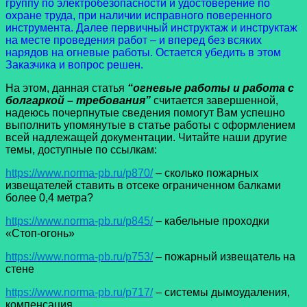
группу по электробезопасности и удостоверение по
охране труда, при наличии исправного поверенного
инструмента. Далее первичный инструктаж и инструктаж
на месте проведения работ – и вперед без всяких
нарядов на огневые работы. Остается убедить в этом
Заказчика и вопрос решен.
На этом, данная статья
“огневые работы и работа с
болгаркой – требования”
считается завершенной,
надеюсь почерпнутые сведения помогут Вам успешно
выполнить упомянутые в статье работы с оформлением
всей надлежащей документации. Читайте наши другие
темы, доступные по ссылкам:
https://www.norma-pb.ru/p870/
– сколько пожарных
извещателей ставить в отсеке ограниченном балками
более 0,4 метра?
https://www.norma-pb.ru/p845/
– кабельные проходки
«Стоп-огонь»
https://www.norma-pb.ru/p753/
– пожарный извещатель на
стене
https://www.norma-pb.ru/p717/
– системы дымоудаления,
компенсация