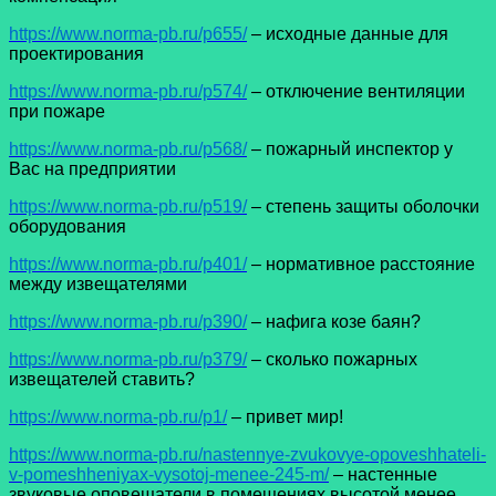
https://www.norma-pb.ru/p655/
– исходные данные для
проектирования
https://www.norma-pb.ru/p574/
– отключение вентиляции
при пожаре
https://www.norma-pb.ru/p568/
– пожарный инспектор у
Вас на предприятии
https://www.norma-pb.ru/p519/
– степень защиты оболочки
оборудования
https://www.norma-pb.ru/p401/
– нормативное расстояние
между извещателями
https://www.norma-pb.ru/p390/
– нафига козе баян?
https://www.norma-pb.ru/p379/
– сколько пожарных
извещателей ставить?
https://www.norma-pb.ru/p1/
– привет мир!
https://www.norma-pb.ru/nastennye-zvukovye-opoveshhateli-
v-pomeshheniyax-vysotoj-menee-245-m/
– настенные
звуковые оповещатели в помещениях высотой менее