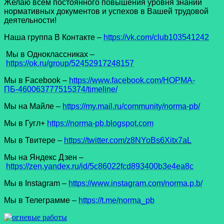
Желаю всем постоянного повышения уровня знаний
нормативных документов и успехов в Вашей трудовой
деятельности!
Наша группа В Контакте –
https://vk.com/club103541242
Мы в Одноклассниках –
https://ok.ru/group/52452917248157
Мы в Facеbook –
https://www.facebook.com/НОРМА-
ПБ-460063777515374/timeline/
Мы на Майле –
https://my.mail.ru/community/norma-pb/
Мы в Гугл+
https://norma-pb.blogspot.com
Мы в Твитере –
https://twitter.com/z8NYoBs6Xitx7aL
Мы на Яндекс Дзен –
https://zen.yandex.ru/id/5c86022fcd893400b3e4ea8c
Мы в Instagram –
https://www.instagram.com/norma.p.b/
Мы в Телеграмме –
https://t.me/norma_pb