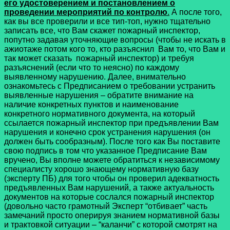
его удостоверением и постановлением о
проведении мероприятий по контролю
.
А после того,
как вы все проверили и все тип-топ, нужно тщательно
записать все, что Вам скажет пожарный инспектор,
попутно задавая уточняющие вопросы (чтобы не искать в
ажиотаже потом кого то, кто разъяснил Вам то, что Вам и
так может сказать пожарный инспектор) и требуя
разъяснений (если что то неясно) по каждому
выявленному нарушению. Далее, внимательно
ознакомьтесь с Предписанием о требовании устранить
выявленные нарушения – обратите внимание на
наличие конкретных пунктов и наименование
конкретного нормативного документа, на который
ссылается пожарный инспектор при предъявлении Вам
нарушения и конечно срок устранения нарушения (он
должен быть сообразным). После того как Вы поставите
свою подпись в том что указанное Предписание Вам
вручено, Вы вполне можете обратиться к независимому
специалисту хорошо знающему нормативную базу
(эксперту ПБ) для того чтобы он проверил адекватность
предъявленных Вам нарушений, а также актуальность
документов на которые сослался пожарный инспектор
(довольно часто грамотный Эксперт “отбивает” часть
замечаний просто оперируя знанием нормативной базы
и трактовкой ситуации – “каланчи” с которой смотрят на