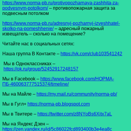
https://www.norma-pb.ru/protivopozharnaya-zashhita-za-
podvesnym-potolkom/
– противопожарная защита за
подвесным потолком
https://www.norma-pb.ru/adresnyj-pozharnyj-izveshhatel-
skolko-na-pomeshhenie/
– адресный пожарный
извещатель – сколько на помещение?
Читайте нас в социальных сетях:
Наша группа В Контакте –
https://vk.com/club103541242
Мы в Одноклассниках –
https://ok.ru/group/52452917248157
Мы в Facеbook –
https://www.facebook.com/НОРМА-
ПБ-460063777515374/timeline/
Мы на Майле –
https://my.mail.ru/community/norma-pb/
Мы в Гугл+
https://norma-pb.blogspot.com
Мы в Твитере –
https://twitter.com/z8NYoBs6Xitx7aL
Мы на Яндекс Дзен –
https://zen.yandex.ru/id/5c86022fcd893400b3e4ea8c