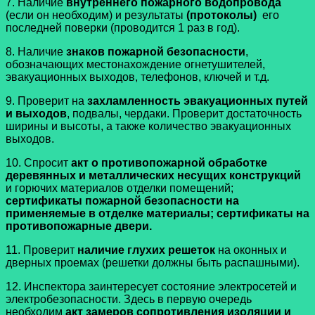
7. Наличие
внутреннего пожарного водопровода
(если он необходим) и результаты
(протоколы)
его
последней поверки (проводится 1 раз в год).
8. Наличие
знаков пожарной безопасности
,
обозначающих местонахождение огнетушителей,
эвакуационных выходов, телефонов, ключей и т.д.
9. Проверит на
захламленность эвакуационных путей
и выходов
, подвалы, чердаки. Проверит достаточность
ширины и высоты, а также количество эвакуационных
выходов.
10. Спросит
акт о противопожарной обработке
деревянных и металлических несущих конструкций
и горючих материалов отделки помещений;
сертификаты пожарной безопасности на
применяемые в отделке материалы; сертификаты на
противопожарные двери.
11. Проверит
наличие глухих решеток
на оконных и
дверных проемах (решетки должны быть распашными).
12. Инспектора заинтересует состояние электросетей и
электробезопасности. Здесь в первую очередь
необходим
акт замеров сопротивления изоляции и