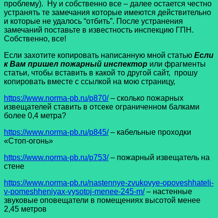
проблему). Ну и собственно все – далее остается честно
устранять те замечания которые имеются действительно
и которые не удалось “отбить”. После устранения
замечаний поставьте в известность инспекцию ГПН.
Собственно, все!
Если захотите копировать написанную мной статью
Если
к Вам пришел пожарный инспектор
или фрагменты
статьи, чтобы вставить в какой то другой сайт, прошу
копировать вместе с ссылкой на мою страницу,
https://www.norma-pb.ru/p870/
– сколько пожарных
извещателей ставить в отсеке ограниченном балками
более 0,4 метра?
https://www.norma-pb.ru/p845/
– кабельные проходки
«Стоп-огонь»
https://www.norma-pb.ru/p753/
– пожарный извещатель на
стене
https://www.norma-pb.ru/nastennye-zvukovye-opoveshhateli-
v-pomeshheniyax-vysotoj-menee-245-m/
– настенные
звуковые оповещатели в помещениях высотой менее
2,45 метров