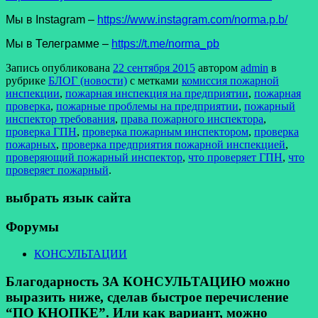
Мы в Instagram –
https://www.instagram.com/norma.p.b/
Мы в Телеграмме –
https://t.me/norma_pb
Запись опубликована
22 сентября 2015
автором
admin
в
рубрике
БЛОГ (новости)
с метками
комиссия пожарной
инспекции
,
пожарная инспекция на предприятии
,
пожарная
проверка
,
пожарные проблемы на предприятии
,
пожарный
инспектор требования
,
права пожарного инспектора
,
проверка ГПН
,
проверка пожарным инспектором
,
проверка
пожарных
,
проверка предприятия пожарной инспекцией
,
проверяющий пожарный инспектор
,
что проверяет ГПН
,
что
проверяет пожарный
.
выбрать язык сайта
Форумы
КОНСУЛЬТАЦИИ
Благодарность ЗА КОНСУЛЬТАЦИЮ можно
выразить ниже, сделав быстрое перечисление
“ПО КНОПКЕ”. Или как вариант, можно