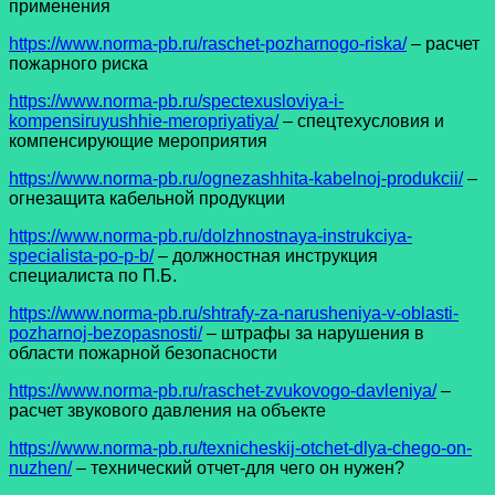
применения
https://www.norma-pb.ru/raschet-pozharnogo-riska/
– расчет
пожарного риска
https://www.norma-pb.ru/spectexusloviya-i-
kompensiruyushhie-meropriyatiya/
– спецтехусловия и
компенсирующие мероприятия
https://www.norma-pb.ru/ognezashhita-kabelnoj-produkcii/
–
огнезащита кабельной продукции
https://www.norma-pb.ru/dolzhnostnaya-instrukciya-
specialista-po-p-b/
– должностная инструкция
специалиста по П.Б.
https://www.norma-pb.ru/shtrafy-za-narusheniya-v-oblasti-
pozharnoj-bezopasnosti/
– штрафы за нарушения в
области пожарной безопасности
https://www.norma-pb.ru/raschet-zvukovogo-davleniya/
–
расчет звукового давления на объекте
https://www.norma-pb.ru/texnicheskij-otchet-dlya-chego-on-
nuzhen/
– технический отчет-для чего он нужен?