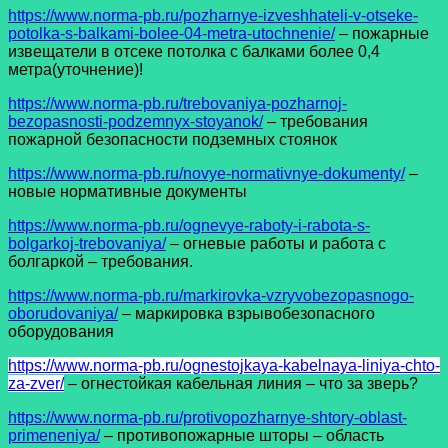
https://www.norma-pb.ru/pozharnye-izveshhateli-v-otseke-
potolka-s-balkami-bolee-04-metra-utochnenie/
– пожарные
извещатели в отсеке потолка с балками более 0,4
метра(уточнение)!
https://www.norma-pb.ru/trebovaniya-pozharnoj-
bezopasnosti-podzemnyx-stoyanok/
– требования
пожарной безопасности подземных стоянок
https://www.norma-pb.ru/novye-normativnye-dokumenty/
–
новые нормативные документы
https://www.norma-pb.ru/ognevye-raboty-i-rabota-s-
bolgarkoj-trebovaniya/
– огневые работы и работа с
болгаркой – требования.
https://www.norma-pb.ru/markirovka-vzryvobezopasnogo-
oborudovaniya/
– маркировка взрывобезопасного
оборудования
https://www.norma-pb.ru/ognestojkaya-kabelnaya-liniya-chto-
za-zver/
– огнестойкая кабельная линия – что за зверь?
https://www.norma-pb.ru/protivopozharnye-shtory-oblast-
primeneniya/
– противопожарные шторы – область