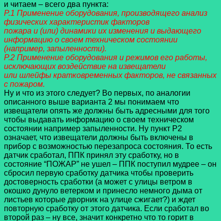
и читаем – всего два пункта:
Р.1 Применение оборудования, производящего анализ
физических характеристик факторов
пожара и (или) динамики их изменения и выдающего
информацию о своем техническом состоянии
(например, запыленности).
Р.2 Применение оборудования и режимов его работы,
исключающих воздействие на извещатели
или шлейфы кратковременных факторов, не связанных
с пожаром.
Ну и что из этого следует? Во первых, по аналогии
описанного выше варианта 2 мы понимаем что
извещатели опять же должны быть адресными для того
чтобы выдавать информацию о своем техническом
состоянии например запыленности. Ну пункт Р2
означает, что извещатели должны быть включены в
прибор с возможностью перезапроса состояния. То есть
датчик сработал, ППК принял эту сработку, но в
состояние “ПОЖАР” не ушел – ППК поступил мудрее – он
сбросил первую сработку датчика чтобы проверить
достоверность сработки (а может с улицы ветром в
окошко дунуло ветерком и принесло немного дыма от
листьев которые дворник на улице сжигает?) и ждет
повторную сработку от этого датчика. Если сработал во
второй раз – ну все, значит конкретно что то горит в