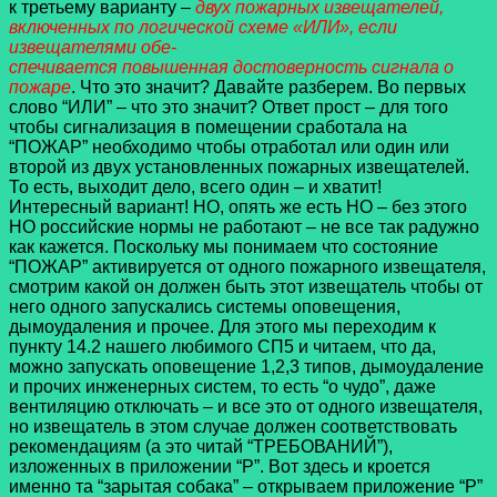
к третьему варианту –
двух пожарных извещателей,
включенных по логической схеме «ИЛИ», если
извещателями обе-
спечивается повышенная достоверность сигнала о
пожаре
. Что это значит? Давайте разберем. Во первых
слово “ИЛИ” – что это значит? Ответ прост – для того
чтобы сигнализация в помещении сработала на
“ПОЖАР” необходимо чтобы отработал или один или
второй из двух установленных пожарных извещателей.
То есть, выходит дело, всего один – и хватит!
Интересный вариант! НО, опять же есть НО – без этого
НО российские нормы не работают – не все так радужно
как кажется. Поскольку мы понимаем что состояние
“ПОЖАР” активируется от одного пожарного извещателя,
смотрим какой он должен быть этот извещатель чтобы от
него одного запускались системы оповещения,
дымоудаления и прочее. Для этого мы переходим к
пункту 14.2 нашего любимого СП5 и читаем, что да,
можно запускать оповещение 1,2,3 типов, дымоудаление
и прочих инженерных систем, то есть “о чудо”, даже
вентиляцию отключать – и все это от одного извещателя,
но извещатель в этом случае должен соответствовать
рекомендациям (а это читай “ТРЕБОВАНИЙ”),
изложенных в приложении “Р”. Вот здесь и кроется
именно та “зарытая собака” – открываем приложение “Р”