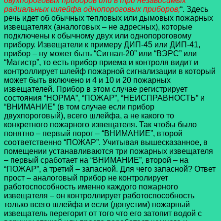
двухпороговых приборов или в три независимых
радиальных шлейфа однопороговых приборов;
“. Здесь
речь идет об обычных тепловых или дымовых пожарных
извещателях (аналоговых – не адресных), которые
подключены к обычному двух или однопороговому
прибору. Извещатели к примеру ДИП-45 или ДИП-41,
прибор – ну может быть “Сигнал-20” или “ВЭРС” или
“Магистр”, то есть прибор приема и контроля видит и
контроллирует шлейф пожарной сигнализации в который
может быть включено и 4 и 10 и 20 пожарных
извещателей. Прибор в этом случае регистрирует
состояния “НОРМА”, “ПОЖАР”, “НЕИСПРАВНОСТЬ” и
“ВНИМАНИЕ” (в том случае если прибор
двухпороговый), всего шлейфа, а не какого то
конкретного пожарного извещателя. Так чтобы было
понятно – первый порог – “ВНИМАНИЕ”, второй
соответственно “ПОЖАР”. Учитывая вышесказанное, в
помещении устанавливаются три пожарных извещателя
– первый сработает на “ВНИМАНИЕ”, второй – на
“ПОЖАР”, а третий – запасной. Для чего запасной? Ответ
прост – аналоговый прибор не контролирует
работоспособность именно каждого пожарного
извещателя – он контроллирует работоспособность
только всего шлейфа и если (допустим) пожарный
извещатель перегорит от того что его затопит водой с