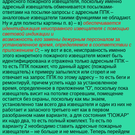
адресного пожарного извещателя, поскольку именно
адресный извещатель обменивается посылками-
ответами на посылки-запросы с адресным ППК –
аналоговые извещатели такими функциями не обладают.
Ну и для полноты картины п. в) – в)
обеспечивается
идентификация неисправного извещателя с помощью
световой индикации и
возможность его замены дежурным персоналом за
установленное время, определяемое в соответствии с
приложением О
; – ну вот и все, неисправность именно
этого конкретного пожарного извещателя может быть
идентифицирована и отражена только адресным ППК –
то есть ППК покажет, что данный адрес (пожарный
извещатель) к примеру запылился или сгорел и не
отвечает на запрос ППК по этому адресу – то есть беги и
ремонтируй, причем успеть надо за установленное
время, определенное в приложении “О”, поскольку пока
извещатель висит на потолке сгоревшим, помещение
остается без охраны, поскольку как мы знаем,
установленно там всего два извещателя и один из них не
работает и запасного третьего нет как в первом
разобранном нами варианте, а для состояния “ПОЖАР”
их надо два, то есть полный комплект. То есть по
варианту 2 необходимо ставить адресные пожарные
извещатели – не больше и не меньше. Теперь перейдем