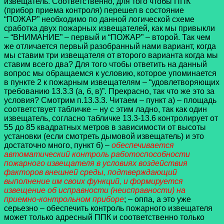
извещатель. Соответственно, для того чтобы ППК
(прибор приема контроля) перешел в состояние
“ПОЖАР” необходимо по данной логической схеме
сработка двух пожарных извещателей, как мы привыкли
– “ВНИМАНИЕ” – первый и “ПОЖАР” – второй. Так чем
же отличается первый разобранный нами вариант, когда
мы ставим три извещателя от второго варианта когда мы
ставим всего два? Для того чтобы ответить на данный
вопрос мы обращаемся к условию, которое упоминается
в пункте 2 к пожарным извещателям – “удовлетворяющих
требованию 13.3.3 (а, б, в)”. Прекрасно, так что же это за
условия? Смотрим п.13.3.3. Читаем – пункт а) – площадь
соответствует табличке – ну с этим ладно, так как один
извещатель, согласно табличке 13.3-13.6 контролирует от
55 до 85 квадратных метров в зависимости от высоты
установки (если смотреть дымовой извещатель) и это
достаточно много, пункт б) –
обеспечивается
автоматический контроль работоспособности
пожарного извещателя в условиях воздействия
факторов внешней среды, подтверждающий
выполнение им своих функций, и формируется
извещение об исправности (неисправности) на
приемно-контрольном приборе
; – оппа, а это уже
серьезно – обеспечить контроль пожарного извещателя
может только адресный ППК и соответственно только