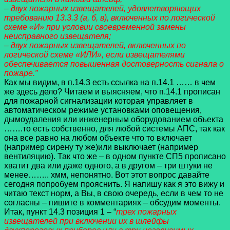
– двух пожарных извещателей, удовлетворяющих
требованию 13.3.3 (а, б, в), включенных по логической
схеме «И» при условии своевременной замены
неисправного извещателя;
– двух пожарных извещателей, включенных по
логической схеме «ИЛИ», если извещателями
обеспечивается повышенная достоверность сигнала о
пожаре.”
Как мы видим, в п.14.3 есть ссылка на п.14.1 …… в чем
же здесь дело? Читаем и выясняем, что п.14.1 прописан
для пожарной сигнализации которая управляет в
автоматическом режиме установками оповещения,
дымоудаления или инженерным оборудованием объекта
…….то есть собственно, для любой системы АПС, так как
она все равно на любом объекте что то включает
(например сирену ту же)или выключает (например
вентиляцию). Так что же – в одном пункте СП5 прописано
хватит два или даже одного, а в другом – три штуки не
менее…….. хмм, непонятно. Вот этот вопрос давайте
сегодня попробуем прояснить. Я напишу как я это вижу и
читаю текст норм, а Вы, в свою очередь, если в чем то не
согласны – пишите в комментариях – обсудим моменты.
Итак, пункт 14.3 позиция 1 – “
трех пожарных
извещателей при включении их в шлейфы