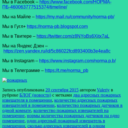
Мы в Facеbook –
https://www.facebook.com/НОРМА-
ПБ-460063777515374/timeline/
Мы на Майле –
https://my.mail.ru/community/norma-pb/
Мы в Гугл+
https://norma-pb.blogspot.com
Мы в Твитере –
https://twitter.com/z8NYoBs6Xitx7aL
Мы на Яндекс Дзен –
https://zen.yandex.ru/id/5c86022fcd893400b3e4ea8c
Мы в Instagram –
https://www.instagram.com/norma.p.b/
Мы в Телеграмме –
https://t.me/norma_pb
Запись опубликована
20 сентября 2015
автором
Valeriy
в
рубрике
БЛОГ (новости)
с метками
два адресных пожарных
извещателя в помещении
,
количество адресных пожарных
извещателей в помещении
,
количество пожарных датчиков в
одной комнате
,
количество пожарных извещателей на
помещение
,
нормы количества пожарных датчиков на одно
помещение
,
один адресный пожарный извещатель в
помещении
,
сколько адресных извещателей в одном