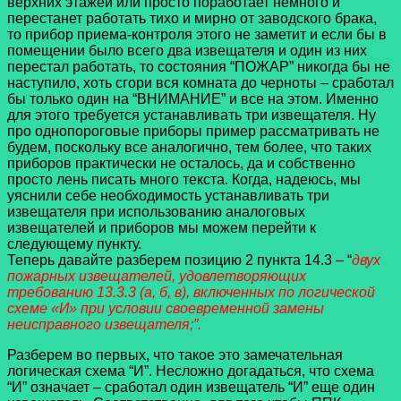
верхних этажей или просто поработает немного и
перестанет работать тихо и мирно от заводского брака,
то прибор приема-контроля этого не заметит и если бы в
помещении было всего два извещателя и один из них
перестал работать, то состояния “ПОЖАР” никогда бы не
наступило, хоть сгори вся комната до черноты – сработал
бы только один на “ВНИМАНИЕ” и все на этом. Именно
для этого требуется устанавливать три извещателя. Ну
про однопороговые приборы пример рассматривать не
будем, поскольку все аналогично, тем более, что таких
приборов практически не осталось, да и собственно
просто лень писать много текста. Когда, надеюсь, мы
уяснили себе необходимость устанавливать три
извещателя при использованию аналоговых
извещателей и приборов мы можем перейти к
следующему пункту.
Теперь давайте разберем позицию 2 пункта 14.3 – “
двух
пожарных извещателей, удовлетворяющих
требованию 13.3.3 (а, б, в), включенных по логической
схеме «И» при условии своевременной замены
неисправного извещателя;”.
Разберем во первых, что такое это замечательная
логическая схема “И”. Несложно догадаться, что схема
“И” означает – сработал один извещатель “И” еще один