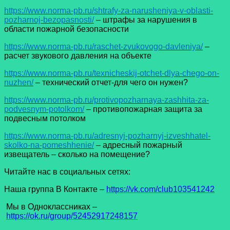
https://www.norma-pb.ru/shtrafy-za-narusheniya-v-oblasti-
pozharnoj-bezopasnosti/
– штрафы за нарушения в
области пожарной безопасности
https://www.norma-pb.ru/raschet-zvukovogo-davleniya/
–
расчет звукового давления на объекте
https://www.norma-pb.ru/texnicheskij-otchet-dlya-chego-on-
nuzhen/
– технический отчет-для чего он нужен?
https://www.norma-pb.ru/protivopozharnaya-zashhita-za-
podvesnym-potolkom/
– противопожарная защита за
подвесным потолком
https://www.norma-pb.ru/adresnyj-pozharnyj-izveshhatel-
skolko-na-pomeshhenie/
– адресный пожарный
извещатель – сколько на помещение?
Читайте нас в социальных сетях:
Наша группа В Контакте –
https://vk.com/club103541242
Мы в Одноклассниках –
https://ok.ru/group/52452917248157