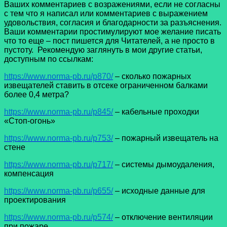
Ваших комментариев с возражениями, если не согласны
с тем что я написал или комментариев с выражением
удовольствия, согласия и благодарности за разъяснения.
Ваши комментарии простимулируют мое желание писать
что то еще – пост пишется для Читателей, а не просто в
пустоту. Рекомендую заглянуть в мои другие статьи,
доступным по ссылкам:
https://www.norma-pb.ru/p870/
– сколько пожарных
извещателей ставить в отсеке ограниченном балками
более 0,4 метра?
https://www.norma-pb.ru/p845/
– кабельные проходки
«Стоп-огонь»
https://www.norma-pb.ru/p753/
– пожарный извещатель на
стене
https://www.norma-pb.ru/p717/
– системы дымоудаления,
компенсация
https://www.norma-pb.ru/p655/
– исходные данные для
проектирования
https://www.norma-pb.ru/p574/
– отключение вентиляции
при пожаре