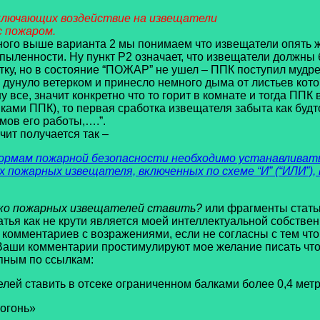
сключающих воздействие на извещатели
с пожаром.
анного выше варианта 2 мы понимаем что извещатели опять
ыленности. Ну пункт Р2 означает, что извещатели должны
отку, но в состояние “ПОЖАР” не ушел – ППК поступил мудр
о дунуло ветерком и принесло немного дыма от листьев кот
ну все, значит конкретно что то горит в комнате и тогда ПП
ами ППК), то первая сработка извещателя забыта как будто 
мов его работы,….”.
чит получается так –
ормам пожарной безопасности необходимо устанавливат
х пожарных извещателя, включенных по схеме “И” (“ИЛИ”
ко пожарных извещателей ставить?
или фрагменты статьи
атья как не крути является моей интеллектуальной собствен
комментариев с возражениями, если не согласны с тем чт
 Ваши комментарии простимулируют мое желание писать что 
упным по ссылкам:
лей ставить в отсеке ограниченном балками более 0,4 мет
огонь»