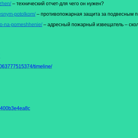
zhen/
– технический отчет-для чего он нужен?
vesnym-potolkom/
– противопожарная защита за подвесным 
lko-na-pomeshhenie/
– адресный пожарный извещатель – ско
7
63777515374/timeline/
93400b3e4ea8c