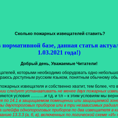
Сколько пожарных извещателей ставить?
 нормативной базе, данная статья актуа
1.03.2021 года!)
Добрый день, Уважаемые Читатели!
телей, которыми необходимо оборудовать одно небольшое
араюсь доступным русским языком, понятным обычному об
жарных извещателя и собственно хватит, тем более, что в 
и следует устанавливать не менее двух пожарных извещ
няются условия ……….и т.д. и т.п – к этим условиям мы верн
ия по 14.1 в защищаемом помещении или защищаемой зоне
фы двухпороговых приборов или в три независимых радиа
ва шлейфа однопороговых приборов по два извещателя в 
ию 13.3.3 (а, б, в), включенных по логической схеме «И»