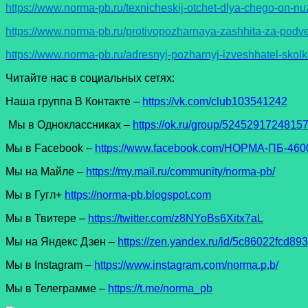
https://www.norma-pb.ru/texnicheskij-otchet-dlya-chego-on-nu
https://www.norma-pb.ru/protivopozharnaya-zashhita-za-pod
https://www.norma-pb.ru/adresnyj-pozharnyj-izveshhatel-sko
Читайте нас в социальных сетях:
Наша группа В Контакте –
https://vk.com/club103541242
Мы в Одноклассниках –
https://ok.ru/group/5245291724815
Мы в Facеbook –
https://www.facebook.com/НОРМА-ПБ-4600
Мы на Майле –
https://my.mail.ru/community/norma-pb/
Мы в Гугл+
https://norma-pb.blogspot.com
Мы в Твитере –
https://twitter.com/z8NYoBs6Xitx7aL
Мы на Яндекс Дзен –
https://zen.yandex.ru/id/5c86022fcd8
Мы в Instagram –
https://www.instagram.com/norma.p.b/
Мы в Телеграмме –
https://t.me/norma_pb