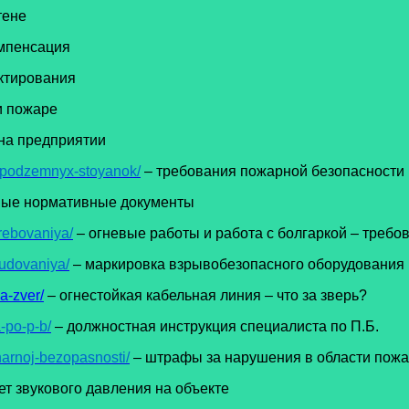
тене
мпенсация
ктирования
и пожаре
на предприятии
i-podzemnyx-stoyanok/
– требования пожарной безопасности
вые нормативные документы
trebovaniya/
– огневые работы и работа с болгаркой – требо
udovaniya/
– маркировка взрывобезопасного оборудования
a-zver/
– огнестойкая кабельная линия – что за зверь?
-po-p-b/
– должностная инструкция специалиста по П.Б.
harnoj-bezopasnosti/
– штрафы за нарушения в области пожа
ет звукового давления на объекте