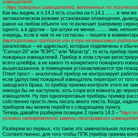
извещателя;
– двух пожарных извещателей, включенных по логическ
Как мы видим, в п.14.3 есть ссылка на п.14.1 …… в чем ж
автоматическом режиме установками оповещения, дымоуд
равно на любом объекте что то включает (например сирену
одного, а в другом – три штуки не менее…….. хмм, непонят
очередь, если в чем то не согласны – пишите в комментари
двухпороговых приборов или в три независимых радиал
(аналоговых – не адресных), которые подключены к обыч
“Сигнал-20” или “ВЭРС” или “Магистр”, то есть прибор пр
пожарных извещателей. Прибор в этом случае регистрир
всего шлейфа, а не какого то конкретного пожарного из
вышесказанное, в помещении устанавливаются три пожарн
Ответ прост – аналоговый прибор не контролирует работ
если (допустим) пожарный извещатель перегорит от того ч
заводского брака, то прибор приема-контроля этого не за
никогда бы не наступило, хоть сгори вся комната до черн
извещателя. Ну про однопороговые приборы пример рассмат
собственно просто лень писать много текста. Когда, над
приборов мы можем перейти к следующему пункту.
Теперь давайте разберем позицию 2 пункта 14.3 – “
двух п
условии своевременной замены неисправного извещателя
Разберем во первых, что такое это замечательная логичес
Соответственно, для того чтобы ППК (прибор приема кон