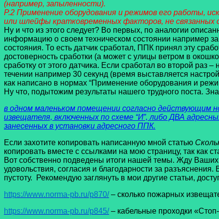
(например, запыленности).
Р.2 Применение оборудования и режимов его работы, и
или шлейфы кратковременных факторов, не связанных 
Ну и что из этого следует? Во первых, по аналогии опис
информацию о своем техническом состоянии например зап
состояния. То есть датчик сработал, ППК принял эту сраб
достоверность сработки (а может с улицы ветром в окошк
сработку от этого датчика. Если сработал во второй раз – 
течении например 30 секунд (время выставляется настройк
как написано в нормах “Применение оборудования и режи
Ну что, подытожим результаты нашего трудного поста. Зна
в одном маленьком помещении согласно действующим н
извещателя, включенных по схеме “И”, либо ДВА адресны
занесенных в установки адресного ППК.
Если захотите копировать написанную мной статью
Сколь
копировать вместе с ссылками на мою страницу, так как ст
Вот собственно подведены итоги нашей темы. Жду Ваших 
удовольствия, согласия и благодарности за разъяснения.
пустоту. Рекомендую заглянуть в мои другие статьи, дост
https://www.norma-pb.ru/p870/
– сколько пожарных извещате
https://www.norma-pb.ru/p845/
– кабельные проходки «Стоп-