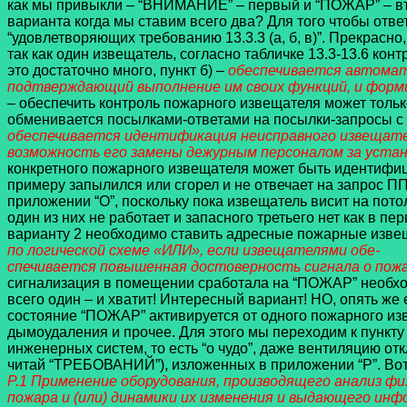
как мы привыкли – “ВНИМАНИЕ” – первый и “ПОЖАР” – вто
варианта когда мы ставим всего два? Для того чтобы отв
“удовлетворяющих требованию 13.3.3 (а, б, в)”. Прекрасно,
так как один извещатель, согласно табличке 13.3-13.6 ко
это достаточно много, пункт б) –
обеспечивается автомат
подтверждающий выполнение им своих функций, и форми
– обеспечить контроль пожарного извещателя может толь
обменивается посылками-ответами на посылки-запросы с 
обеспечивается идентификация неисправного извещате
возможность его замены дежурным персоналом за устан
конкретного пожарного извещателя может быть идентифиц
примеру запылился или сгорел и не отвечает на запрос ПП
приложении “О”, поскольку пока извещатель висит на пото
один из них не работает и запасного третьего нет как в п
варианту 2 необходимо ставить адресные пожарные извещ
по логической схеме «ИЛИ», если извещателями обе-
спечивается повышенная достоверность сигнала о пож
сигнализация в помещении сработала на “ПОЖАР” необход
всего один – и хватит! Интересный вариант! НО, опять же
состояние “ПОЖАР” активируется от одного пожарного изв
дымоудаления и прочее. Для этого мы переходим к пункту
инженерных систем, то есть “о чудо”, даже вентиляцию от
читай “ТРЕБОВАНИЙ”), изложенных в приложении “Р”. Вот з
Р.1 Применение оборудования, производящего анализ ф
пожара и (или) динамики их изменения и выдающего ин