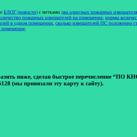
ке
БЛОГ (новости)
с метками
два адресных пожарных извещател
оличество пожарных извещателей на помещение
,
нормы количес
телей в одном помещении
,
сколько извещателей ПС положенно с
а помещение
.
ь ниже, сделав быстрое перечисление “ПО КНОП
128 (мы привязали эту карту к сайту).