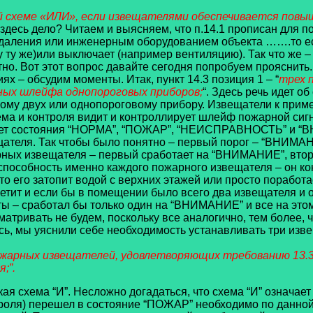
ой схеме «ИЛИ», если извещателями обеспечивается повы
е здесь дело? Читаем и выясняем, что п.14.1 прописан для 
аления или инженерным оборудованием объекта …….то есть
 ту же)или выключает (например вентиляцию). Так что же –
но. Вот этот вопрос давайте сегодня попробуем прояснить. 
ях – обсудим моменты. Итак, пункт 14.3 позиция 1 – “
трех 
ьных шлейфа однопороговых приборов;
“. Здесь речь идет 
ному двух или однопороговому прибору. Извещатели к прим
иема и контроля видит и контроллирует шлейф пожарной сиг
ует состояния “НОРМА”, “ПОЖАР”, “НЕИСПРАВНОСТЬ” и “ВН
вещателя. Так чтобы было понятно – первый порог – “ВНИМ
ых извещателя – первый сработает на “ВНИМАНИЕ”, второй
оспособность именно каждого пожарного извещателя – он к
то его затопит водой с верхних этажей или просто поработа
метит и если бы в помещении было всего два извещателя и 
оты – сработал бы только один на “ВНИМАНИЕ” и все на это
ривать не будем, поскольку все аналогично, тем более, чт
еюсь, мы уяснили себе необходимость устанавливать три и
ожарных извещателей, удовлетворяющих требованию 13.3.3 
;”.
кая схема “И”. Несложно догадаться, что схема “И” означае
троля) перешел в состояние “ПОЖАР” необходимо по данной