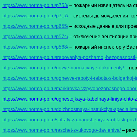
https://www.norma-pb.ru/p753/
– пожарный извещатель на с
https://www.norma-pb.ru/p717/
– системы дымоудаления, ко
https://www.norma-pb.ru/p655/
– исходные данные для прое
https://www.norma-pb.ru/p574/
– отключение вентиляции пр
https://www.norma-pb.ru/p568/
– пожарный инспектор у Вас 
https://www.norma-pb.ru/trebovaniya-pozharnoj-bezopasnost
https://www.norma-pb.ru/novye-normativnye-dokumenty/
– но
https://www.norma-pb.ru/ognevye-raboty-i-rabota-s-bolgarkoj-
https://www.norma-pb.ru/markirovka-vzryvobezopasnogo-obor
https://www.norma-pb.ru/ognestojkaya-kabelnaya-liniya-chto-z
https://www.norma-pb.ru/dolzhnostnaya-instrukciya-specialista
https://www.norma-pb.ru/shtrafy-za-narusheniya-v-oblasti-poz
https://www.norma-pb.ru/raschet-zvukovogo-davleniya/
– расч