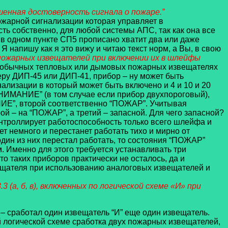
шенная достоверность сигнала о пожаре.”
пожарной сигнализации которая управляет в
 собственно, для любой системы АПС, так как она все
 в одном пункте СП5 прописано хватит два или даже
Я напишу как я это вижу и читаю текст норм, а Вы, в свою
пожарных извещателей при включении их в шлейфы
об обычных тепловых или дымовых пожарных извещателях
еру ДИП-45 или ДИП-41, прибор – ну может быть
нализации в который может быть включено и 4 и 10 и 20
ИМАНИЕ” (в том случае если прибор двухпороговый),
АНИЕ”, второй соответственно “ПОЖАР”. Учитывая
 – на “ПОЖАР”, а третий – запасной. Для чего запасной?
онтроллирует работоспособность только всего шлейфа и
ет немного и перестанет работать тихо и мирно от
один из них перестал работать, то состояния “ПОЖАР”
м. Именно для этого требуется устанавливать три
о таких приборов практически не осталось, да и
звещателя при использованию аналоговых извещателей и
(а, б, в), включенных по логической схеме «И» при
т – сработал один извещатель “И” еще один извещатель.
 логической схеме сработка двух пожарных извещателей,