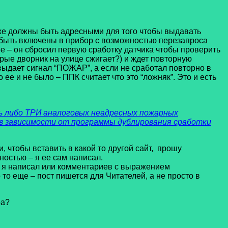
 же должны быть адресными для того чтобы выдавать
 быть включены в прибор с возможностью перезапроса
ее – он сбросил первую сработку датчика чтобы проверить
орые дворник на улице сжигает?) и ждет повторную
К выдает сигнал “ПОЖАР”, а если не сработал повторно в
ее и не было – ППК считает что это “ложняк”. Это и есть
ь либо ТРИ аналоговых неадресных пожарных
), в зависимости от программы дублирования сработки
, чтобы вставить в какой то другой сайт, прошу
ностью – я ее сам написал.
о я написал или комментариев с выражением
то еще – пост пишется для Читателей, а не просто в
ра?