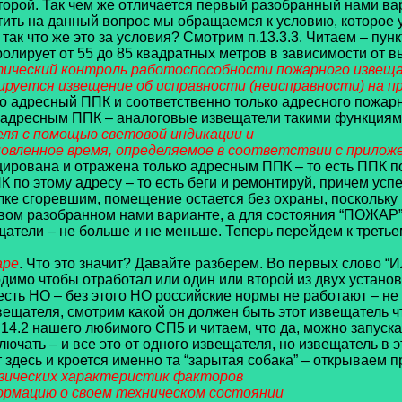
рой. Так чем же отличается первый разобранный нами вари
етить на данный вопрос мы обращаемся к условию, которое
 так что же это за условия? Смотрим п.13.3.3. Читаем – пунк
нтролирует от 55 до 85 квадратных метров в зависимости от
ический контроль работоспособности пожарного извещат
руется извещение об исправности (неисправности) на п
ко адресный ППК и соответственно только адресного пожар
адресным ППК – аналоговые извещатели такими функциями н
ля с помощью световой индикации и
овленное время, определяемое в соответствии с прилож
ирована и отражена только адресным ППК – то есть ППК по
К по этому адресу – то есть беги и ремонтируй, причем усп
лке сгоревшим, помещение остается без охраны, поскольку 
ервом разобранном нами варианте, а для состояния “ПОЖАР” 
атели – не больше и не меньше. Теперь перейдем к третье
аре
. Что это значит? Давайте разберем. Во первых слово “ИЛ
имо чтобы отработал или один или второй из двух установ
 есть НО – без этого НО российские нормы не работают – не
ещателя, смотрим какой он должен быть этот извещатель ч
 14.2 нашего любимого СП5 и читаем, что да, можно запуск
ключать – и все это от одного извещателя, но извещатель в
десь и кроется именно та “зарытая собака” – открываем пр
изических характеристик факторов
формацию о своем техническом состоянии