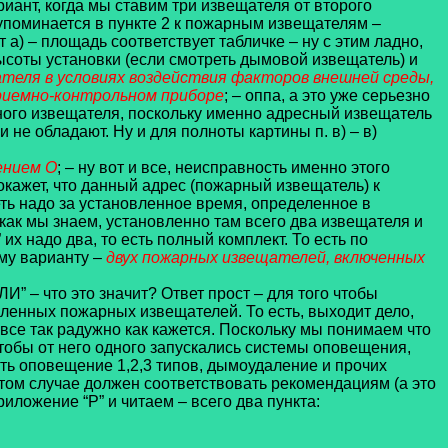
ант, когда мы ставим три извещателя от второго
 упоминается в пункте 2 к пожарным извещателям –
т а) – площадь соответствует табличке – ну с этим ладно,
 высоты установки (если смотреть дымовой извещатель) и
еля в условиях воздействия факторов внешней среды,
риемно-контрольном приборе
; – оппа, а это уже серьезно
ного извещателя, поскольку именно адресный извещатель
е обладают. Ну и для полноты картины п. в) – в)
ением О
; – ну вот и все, неисправность именно этого
кажет, что данный адрес (пожарный извещатель) к
еть надо за установленное время, определенное в
как мы знаем, установленно там всего два извещателя и
их надо два, то есть полный комплект. То есть по
му варианту –
двух пожарных извещателей, включенных
И” – что это значит? Ответ прост – для того чтобы
ленных пожарных извещателей. То есть, выходит дело,
 все так радужно как кажется. Поскольку мы понимаем что
тобы от него одного запускались системы оповещения,
ать оповещение 1,2,3 типов, дымоудаление и прочих
 этом случае должен соответствовать рекомендациям (а это
иложение “Р” и читаем – всего два пункта: