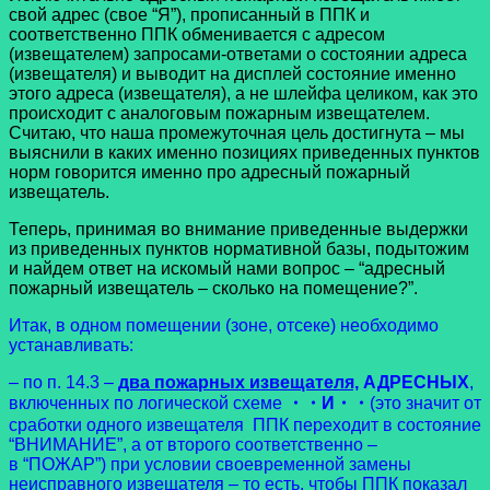
свой адрес (свое “Я”), прописанный в ППК и
соответственно ППК обменивается с адресом
(извещателем) запросами-ответами о состоянии адреса
(извещателя) и выводит на дисплей состояние именно
этого адреса (извещателя), а не шлейфа целиком, как это
происходит с аналоговым пожарным извещателем.
Считаю, что наша промежуточная цель достигнута – мы
выяснили в каких именно позициях приведенных пунктов
норм говорится именно про адресный пожарный
извещатель.
Теперь, принимая во внимание приведенные выдержки
из приведенных пунктов нормативной базы, подытожим
и найдем ответ на искомый нами вопрос – “адресный
пожарный извещатель – сколько на помещение?”.
Итак, в одном помещении (зоне, отсеке) необходимо
устанавливать:
– по п. 14.3 –
два пожарных извещателя,
АДРЕСНЫХ
,
включенных по логической схеме
・・И・・
(это значит от
сработки одного извещателя ППК переходит в состояние
“ВНИМАНИЕ”, а от второго соответственно –
в “ПОЖАР”) при условии своевременной замены
неисправного извещателя – то есть, чтобы ППК показал