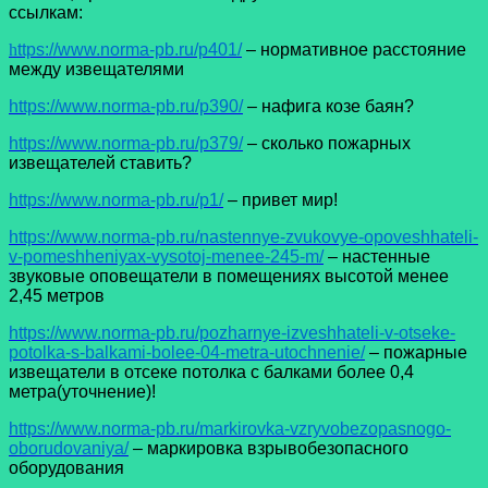
ссылкам:
h
ttps://www.norma-pb.ru/p401/
– нормативное расстояние
между извещателями
https://www.norma-pb.ru/p390/
– нафига козе баян?
https://www.norma-pb.ru/p379/
– сколько пожарных
извещателей ставить?
https://www.norma-pb.ru/p1/
– привет мир!
https://www.norma-pb.ru/nastennye-zvukovye-opoveshhateli-
v-pomeshheniyax-vysotoj-menee-245-m/
– настенные
звуковые оповещатели в помещениях высотой менее
2,45 метров
https://www.norma-pb.ru/pozharnye-izveshhateli-v-otseke-
potolka-s-balkami-bolee-04-metra-utochnenie/
– пожарные
извещатели в отсеке потолка с балками более 0,4
метра(уточнение)!
https://www.norma-pb.ru/markirovka-vzryvobezopasnogo-
oborudovaniya/
– маркировка взрывобезопасного
оборудования