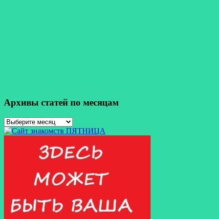
Архивы статей по месяцам
Архивы
статей
по
месяцам