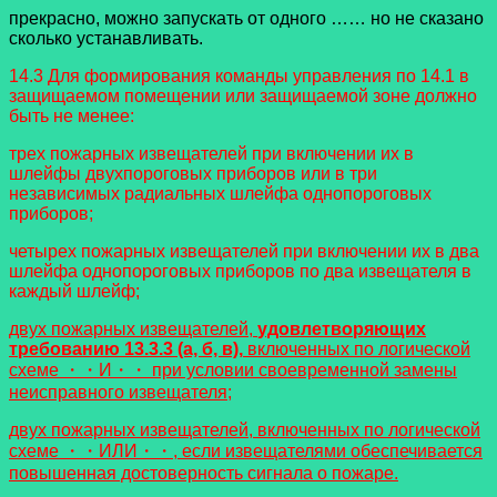
прекрасно, можно запускать от одного …… но не сказано
сколько устанавливать.
14.3 Для формирования команды управления по 14.1 в
защищаемом помещении или защищаемой зоне должно
быть не менее:
трех пожарных извещателей при включении их в
шлейфы двухпороговых приборов или в три
независимых радиальных шлейфа однопороговых
приборов;
четырех пожарных извещателей при включении их в два
шлейфа однопороговых приборов по два извещателя в
каждый шлейф;
двух пожарных извещателей,
удовлетворяющих
требованию 13.3.3 (а, б, в),
включенных по логической
схеме ・・И・・ при условии своевременной замены
неисправного извещателя;
двух пожарных извещателей, включенных по логической
схеме ・・ИЛИ・・, если извещателями обеспечивается
повышенная достоверность сигнала о пожаре.