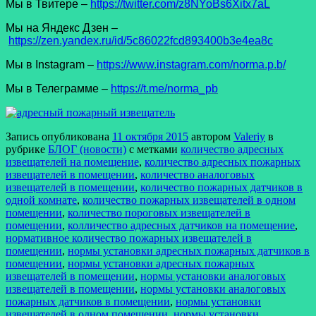
Мы в Твитере –
https://twitter.com/z8NYoBs6Xitx7aL
Мы на Яндекс Дзен –
https://zen.yandex.ru/id/5c86022fcd893400b3e4ea8c
Мы в Instagram –
https://www.instagram.com/norma.p.b/
Мы в Телеграмме –
https://t.me/norma_pb
Запись опубликована
11 октября 2015
автором
Valeriy
в
рубрике
БЛОГ (новости)
с метками
количество адресных
извещателей на помещение
,
количество адресных пожарных
извещателей в помещении
,
количество аналоговых
извещателей в помещении
,
количество пожарных датчиков в
одной комнате
,
количество пожарных извещателей в одном
помещении
,
количество пороговых извещателей в
помещении
,
колличество адресных датчиков на помещение
,
нормативное количество пожарных извещателей в
помещении
,
нормы установки адресных пожарных датчиков в
помещении
,
нормы установки адресных пожарных
извещателей в помещении
,
нормы установки аналоговых
извещателей в помещении
,
нормы установки аналоговых
пожарных датчиков в помещении
,
нормы установки
извещателей в одном помещении
,
нормы установки