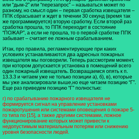
или “дым-2” или “перезапрос” – называться может по
разному, но смысл один – первая сработка извещателя –
ППК сбрасывает и ждет в течении 30 секунд (время так
же программируется) вторую сработку. Если второй раз
сработка прошла, то ППК переходит в состояние
“ПОЖАР”, а если не прошла, то о первой сработке ППК
забывает – считает ее ложным срабатыванием.
Итак, про правила, регламентирующие при каких
условиях устанавливаются два адресных пожарных
извещателя мы поговорили. Теперь рассмотрим момент,
при котором допускается установка в помещений всего
один пожарный извещатель. Возвращаемся опять к п.
13.3.3 и читаем уже не только позиции а), б), в), которые
мы уже анализировали выше,но еще читаем позицию “Г”.
Еще раз приведем позицию “Г” полностью:
г) по срабатыванию пожарного извещателя не
формируется сигнал на управление установками
пожаротушения или системами оповещения о пожаре 5-
го типа по [15], а также другими системами, ложное
функционирование которых может привести к
недопустимым материальным потерям или снижению
уровня безопасности людей.