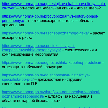
https://www.norma-pb.ru/ognestojkaya-kabelnaya-liniya-chto-
za-zver/
– огнестойкая кабельная линия – что за зверь?
https://www.norma-pb.ru/protivopozharnye-shtory-oblast-
primeneniya/
– противопожарные шторы – область
применения
https://www.norma-pb.ru/raschet-pozharnogo-riska/
– расчет
пожарного риска
https://www.norma-pb.ru/spectexusloviya-i-
kompensiruyushhie-meropriyatiya/
– спецтехусловия и
компенсирующие мероприятия
https://www.norma-pb.ru/ognezashhita-kabelnoj-produkcii/
–
огнезащита кабельной продукции
https://www.norma-pb.ru/dolzhnostnaya-instrukciya-
specialista-po-p-b/
– должностная инструкция
специалиста по П.Б.
https://www.norma-pb.ru/shtrafy-za-narusheniya-v-oblasti-
pozharnoj-bezopasnosti/
– штрафы за нарушения в
области пожарной безопасности