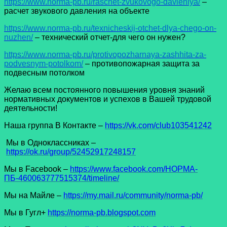
https://www.norma-pb.ru/raschet-zvukovogo-davleniya/
–
расчет звукового давления на объекте
https://www.norma-pb.ru/texnicheskij-otchet-dlya-chego-on-
nuzhen/
– технический отчет-для чего он нужен?
https://www.norma-pb.ru/protivopozharnaya-zashhita-za-
podvesnym-potolkom/
– противопожарная защита за
подвесным потолком
Желаю всем постоянного повышения уровня знаний
нормативных документов и успехов в Вашей трудовой
деятельности!
Наша группа В Контакте –
https://vk.com/club103541242
Мы в Одноклассниках –
https://ok.ru/group/52452917248157
Мы в Facеbook –
https://www.facebook.com/НОРМА-
ПБ-460063777515374/timeline/
Мы на Майле –
https://my.mail.ru/community/norma-pb/
Мы в Гугл+
https://norma-pb.blogspot.com