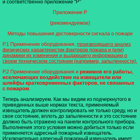
и соответственно приложение “Р”
Приложение Р
(рекомендуемое)
Методы повышения достоверности сигнала о пожаре
Р.1 Применение оборудования,
производящего анализ
физических характеристик факторов пожара и (или)
динамики их изменения и выдающего информацию о
своем техническом состоянии (например, запыленности).
Р.2 Применение оборудования и
режимов его работы,
исключающих воздействие на извещатели или
шлейфы кратковременных факторов, не связанных
с пожаром
.
Теперь анализируем. Как мы видим из подчеркнутого в
приведенных выше нормах текста, применяемый
извещатель должен контролировать не только среду, но и
свое состояние, вплоть до запыленности и это состояние
должно быть отражено на панели контрольного прибора.
Выполнения этого условия можно добиться только если
применяется адресный пожарный извещатель.
Исключительно адресный пожарный извещатель имеет