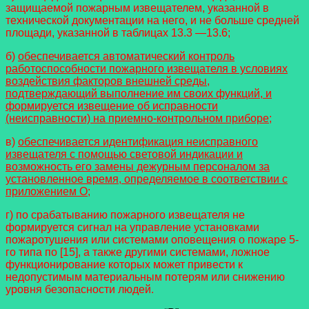
защищаемой пожарным извещателем, указанной в
технической документации на него, и не больше средней
площади, указанной в таблицах 13.3 —13.6;
б)
обеспечивается автоматический контроль
работоспособности пожарного извещателя в условиях
воздействия факторов внешней среды,
подтверждающий выполнение им своих функций, и
формируется извещение об исправности
(неисправности) на приемно-контрольном приборе;
в)
обеспечивается идентификация неисправного
извещателя с помощью световой индикации и
возможность его замены дежурным персоналом за
установленное время, определяемое в соответствии с
приложением О;
г) по срабатыванию пожарного извещателя не
формируется сигнал на управление установками
пожаротушения или системами оповещения о пожаре 5-
го типа по [15], а также другими системами, ложное
функционирование которых может привести к
недопустимым материальным потерям или снижению
уровня безопасности людей.