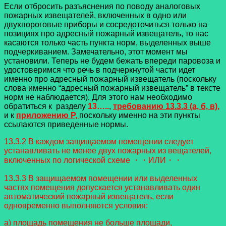
Если отбросить разъяснения по поводу аналоговых
пожарных извещателей, включенных в одно или
двухпороговые приборы и сосредоточиться только на
позициях про адресный пожарный извещатель, то нас
касаются только часть пункта норм, выделенных выше
подчеркиванием. Замечательно, этот момент мы
установили. Теперь не будем бежать впереди паровоза и
удостоверимся что речь в подчеркнутой части идет
именно про адресный пожарный извещатель (поскольку
слова именно “адресный пожарный извещатель” в тексте
норм не наблюдается). Для этого нам необходимо
обратиться к разделу
13…..
,
требованию 13.3.3 (а, б, в),
и к
приложению Р,
поскольку именно на эти пункты
ссылаются приведенные нормы.
13.3.2 В каждом защищаемом помещении следует
устанавливать не менее двух пожарных из вещателей,
включенных по логической схеме ・・ИЛИ・・
13.3.3 В защищаемом помещении или выделенных
частях помещения допускается устанавливать
один
автоматический пожарный извещатель, если
одновременно выполняются условия:
а) площадь помещения не больше площади,