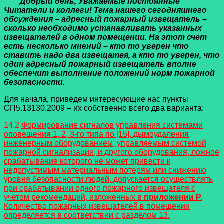
Добрый день, Уважаемые постоянные
Читатели и коллеги! Тема нашего сегодняшнего
обсуждения – адресный пожарный извещатель –
сколько необходимо устанавливать указанных
извещателей в одном помещении. На этот счет
есть несколько мнений – кто то уверен что
ставить надо два извещатея, а кто то уверен, что
один адресный пожарный извещатель вполне
обеспечит выполнение положений норм пожарной
безопасности.
Для начала, приведем интересующие нас пункты
СП5.13130.2009 – их собственно всего два варианта:
14.2
Формирование сигналов управления системами
оповещения 1, 2, 3-го типа по [15], дымоудаления,
инженерным оборудованием, управляемым системой
пожарной сигнализации, и другого оборудования, ложное
срабатывание которого не может привести к
недопустимым материальным потерям или снижению
уровня безопасности людей, допускается осуществлять
при срабатывании одного пожарного извещателя с
учетом рекомендаций, изложенных в
приложении Р.
Количество пожарных извещателей в помещении
определяется в соответствии с разделом 13.