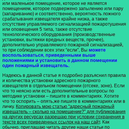
или маленькое помещение, которое не является
помещением, которое подвержено запылению или пару
(запариванию) и соответственно, вероятность ложного
срабатывания извещателя крайне низка, а также
отсутствие управляемого сигнализацией пожаротушения
или оповещения 5 типа, также отсутствие
технологического оборудования (производственные
установки, вытяжки вредных веществ, прочее),
дополнительно управляемого пожарной сигнализацией,
то при соблюдении всех этих “если”, Вы
можете
воспользоваться, приведенными выше
положениями и установить в данном помещении
один пожарный извещатель.
Надеюсь в данной статье я подробно разъяснил правила
и количества установки адресного пожарного
извещателя в отдельном помещении (отсеке, зоне). Если
что то неясно или есть дополнительные вопросы по
методике установки – пишите в комментариях. Хотите
что то оспорить – опять,же пишите в комментариях или в
личку.
Копировать мою статью “адресный пожарный
извещатель – сколько на помещение?” для публикования
на других ресурсах разрешаю при условии сохранения в
тексте всех приведенных ссылок на наш сайт
. Как
обычно, приглашаю читать другие наши статьи по