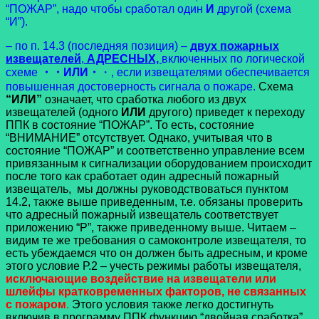
“ПОЖАР”, надо чтобы сработал один
И
другой (схема
“И”).
– по п. 14.3 (последняя позиция) –
двух пожарных
извещателей
,
АДРЕСНЫХ,
включенных по логической
схеме
・・ИЛИ・
・, если извещателями обеспечивается
повышенная достоверность сигнала о пожаре.
Схема
“ИЛИ”
означает, что сработка любого из двух
извещателей (одного
ИЛИ
другого) приведет к переходу
ППК в состояние “ПОЖАР”. То есть, состояние
“ВНИМАНИЕ” отсутствует. Однако, учитывая что в
состояние “ПОЖАР” и соответственно управление всем
привязанным к сигнализации оборудованием происходит
после того как сработает один адресный пожарный
извещатель, мы должны руководствоваться пунктом
14.2, также выше приведенным, т.е. обязаны проверить
что адресный пожарный извещатель соответствует
приложению “Р”, также приведенному выше. Читаем –
видим те же требования о самоконтроле извещателя, то
есть убеждаемся что он должен быть адресным, и кроме
этого условие Р.2 – учесть режимы работы извещателя,
исключающие воздействие на извещатели или
шлейфы кратковременных факторов, не связанных
с пожаром
.
Этого условия также легко достигнуть
включив в программу ППК функцию “двойная сработка”