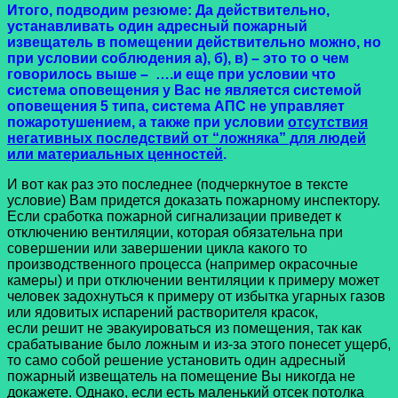
Итого, подводим резюме: Да действительно,
устанавливать один адресный пожарный
извещатель в помещении действительно можно, но
при условии соблюдения а), б), в) – это то о чем
говорилось выше – ….и еще при условии что
система оповещения у Вас не является системой
оповещения 5 типа, система АПС не управляет
пожаротушением, а также при условии
отсутствия
негативных последствий от “ложняка” для людей
или материальных ценностей
.
И вот как раз это последнее (подчеркнутое в тексте
условие) Вам придется доказать пожарному инспектору.
Если сработка пожарной сигнализации приведет к
отключению вентиляции, которая обязательна при
совершении или завершении цикла какого то
производственного процесса (например окрасочные
камеры) и при отключении вентиляции к примеру может
человек задохнуться к примеру от избытка угарных газов
или ядовитых испарений растворителя красок,
если решит не эвакуироваться из помещения, так как
срабатывание было ложным и из-за этого понесет ущерб,
то само собой решение установить один адресный
пожарный извещатель на помещение Вы никогда не
докажете. Однако, если есть маленький отсек потолка