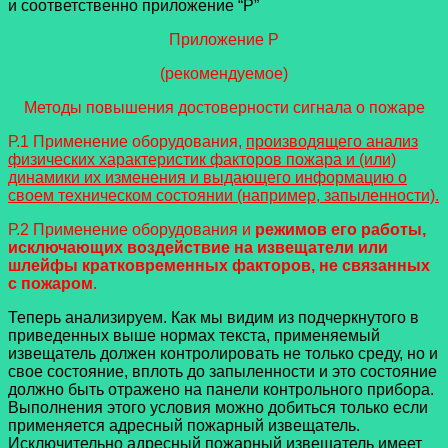
и соответственно приложение “Р”
Приложение Р
(рекомендуемое)
Методы повышения достоверности сигнала о пожаре
Р.1 Применение оборудования,
производящего анализ
физических характеристик факторов пожара и (или)
динамики их изменения и выдающего информацию о
своем техническом состоянии (например, запыленности).
Р.2 Применение оборудования и
режимов его работы,
исключающих воздействие на извещатели или
шлейфы кратковременных факторов, не связанных
с пожаром
.
Теперь анализируем. Как мы видим из подчеркнутого в
приведенных выше нормах текста, применяемый
извещатель должен контролировать не только среду, но и
свое состояние, вплоть до запыленности и это состояние
должно быть отражено на панели контрольного прибора.
Выполнения этого условия можно добиться только если
применяется адресный пожарный извещатель.
Исключительно адресный пожарный извещатель имеет