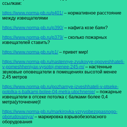
ссылкам:
h
ttps://www.norma-pb.ru/p401/
– нормативное расстояние
между извещателями
https://www.norma-pb.ru/p390/
– нафига козе баян?
https://www.norma-pb.ru/p379/
– сколько пожарных
извещателей ставить?
https://www.norma-pb.ru/p1/
– привет мир!
https://www.norma-pb.ru/nastennye-zvukovye-opoveshhateli-
v-pomeshheniyax-vysotoj-menee-245-m/
– настенные
звуковые оповещатели в помещениях высотой менее
2,45 метров
https://www.norma-pb.ru/pozharnye-izveshhateli-v-otseke-
potolka-s-balkami-bolee-04-metra-utochnenie/
– пожарные
извещатели в отсеке потолка с балками более 0,4
метра(уточнение)!
https://www.norma-pb.ru/markirovka-vzryvobezopasnogo-
oborudovaniya/
– маркировка взрывобезопасного
оборудования