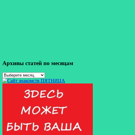
Архивы статей по месяцам
Архивы
статей
по
месяцам