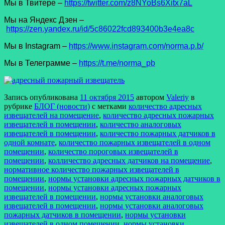
Мы в Твитере –
https://twitter.com/z8NYoBs6Xitx7aL
Мы на Яндекс Дзен –
https://zen.yandex.ru/id/5c86022fcd893400b3e4ea8c
Мы в Instagram –
https://www.instagram.com/norma.p.b/
Мы в Телеграмме –
https://t.me/norma_pb
Запись опубликована
11 октября 2015
автором
Valeriy
в
рубрике
БЛОГ (новости)
с метками
количество адресных
извещателей на помещение
,
количество адресных пожарных
извещателей в помещении
,
количество аналоговых
извещателей в помещении
,
количество пожарных датчиков в
одной комнате
,
количество пожарных извещателей в одном
помещении
,
количество пороговых извещателей в
помещении
,
колличество адресных датчиков на помещение
,
нормативное количество пожарных извещателей в
помещении
,
нормы установки адресных пожарных датчиков в
помещении
,
нормы установки адресных пожарных
извещателей в помещении
,
нормы установки аналоговых
извещателей в помещении
,
нормы установки аналоговых
пожарных датчиков в помещении
,
нормы установки
извещателей в одном помещении
,
нормы установки