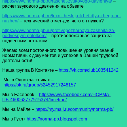
https://www.norma-pb.ru/raschet-zvukovogo-davleniya/
–
расчет звукового давления на объекте
https://www.norma-pb.ru/texnicheskij-otchet-dlya-chego-on-
nuzhen/
– технический отчет-для чего он нужен?
https://www.norma-pb.ru/protivopozharnaya-zashhita-za-
podvesnym-potolkom/
– противопожарная защита за
подвесным потолком
Желаю всем постоянного повышения уровня знаний
нормативных документов и успехов в Вашей трудовой
деятельности!
Наша группа В Контакте –
https://vk.com/club103541242
Мы в Одноклассниках –
https://ok.ru/group/52452917248157
Мы в Facеbook –
https://www.facebook.com/НОРМА-
ПБ-460063777515374/timeline/
Мы на Майле –
https://my.mail.ru/community/norma-pb/
Мы в Гугл+
https://norma-pb.blogspot.com