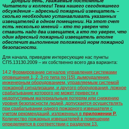
Добрый день, Уважаемые постоянные
Читатели и коллеги! Тема нашего сегодняшнего
обсуждения – адресный пожарный извещатель –
сколько необходимо устанавливать указанных
извещателей в одном помещении. На этот счет
есть несколько мнений – кто то уверен что
ставить надо два извещатея, а кто то уверен, что
один адресный пожарный извещатель вполне
обеспечит выполнение положений норм пожарной
безопасности.
Для начала, приведем интересующие нас пункты
СП5.13130.2009 – их собственно всего два варианта:
14.2
Формирование сигналов управления системами
оповещения 1, 2, 3-го типа по [15], дымоудаления,
инженерным оборудованием, управляемым системой
пожарной сигнализации, и другого оборудования, ложное
срабатывание которого не может привести к
недопустимым материальным потерям или снижению
уровня безопасности людей, допускается осуществлять
при срабатывании одного пожарного извещателя с
учетом рекомендаций, изложенных в
приложении Р.
Количество пожарных извещателей в помещении
определяется в соответствии с разделом 13.