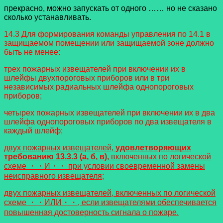
прекрасно, можно запускать от одного …… но не сказано
сколько устанавливать.
14.3 Для формирования команды управления по 14.1 в
защищаемом помещении или защищаемой зоне должно
быть не менее:
трех пожарных извещателей при включении их в
шлейфы двухпороговых приборов или в три
независимых радиальных шлейфа однопороговых
приборов;
четырех пожарных извещателей при включении их в два
шлейфа однопороговых приборов по два извещателя в
каждый шлейф;
двух пожарных извещателей,
удовлетворяющих
требованию 13.3.3 (а, б, в),
включенных по логической
схеме ・・И・・ при условии своевременной замены
неисправного извещателя;
двух пожарных извещателей, включенных по логической
схеме ・・ИЛИ・・, если извещателями обеспечивается
повышенная достоверность сигнала о пожаре.