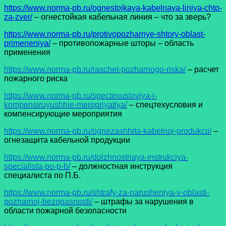
https://www.norma-pb.ru/ognestojkaya-kabelnaya-liniya-chto-
za-zver/
– огнестойкая кабельная линия – что за зверь?
https://www.norma-pb.ru/protivopozharnye-shtory-oblast-
primeneniya/
– противопожарные шторы – область
применения
https://www.norma-pb.ru/raschet-pozharnogo-riska/
– расчет
пожарного риска
https://www.norma-pb.ru/spectexusloviya-i-
kompensiruyushhie-meropriyatiya/
– спецтехусловия и
компенсирующие мероприятия
https://www.norma-pb.ru/ognezashhita-kabelnoj-produkcii/
–
огнезащита кабельной продукции
https://www.norma-pb.ru/dolzhnostnaya-instrukciya-
specialista-po-p-b/
– должностная инструкция
специалиста по П.Б.
https://www.norma-pb.ru/shtrafy-za-narusheniya-v-oblasti-
pozharnoj-bezopasnosti/
– штрафы за нарушения в
области пожарной безопасности