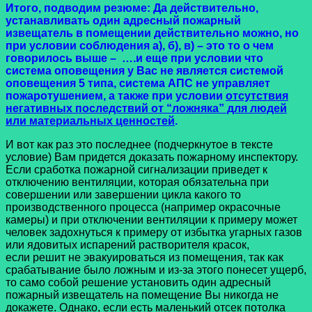
Итого, подводим резюме: Да действительно,
устанавливать один адресный пожарный
извещатель в помещении действительно можно, но
при условии соблюдения а), б), в) – это то о чем
говорилось выше – ….и еще при условии что
система оповещения у Вас не является системой
оповещения 5 типа, система АПС не управляет
пожаротушением, а также при условии
отсутствия
негативных последствий от “ложняка” для людей
или материальных ценностей
.
И вот как раз это последнее (подчеркнутое в тексте
условие) Вам придется доказать пожарному инспектору.
Если сработка пожарной сигнализации приведет к
отключению вентиляции, которая обязательна при
совершении или завершении цикла какого то
производственного процесса (например окрасочные
камеры) и при отключении вентиляции к примеру может
человек задохнуться к примеру от избытка угарных газов
или ядовитых испарений растворителя красок,
если решит не эвакуироваться из помещения, так как
срабатывание было ложным и из-за этого понесет ущерб,
то само собой решение установить один адресный
пожарный извещатель на помещение Вы никогда не
докажете. Однако, если есть маленький отсек потолка