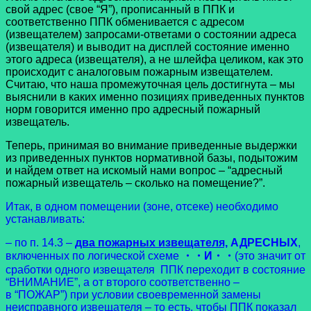
свой адрес (свое “Я”), прописанный в ППК и
соответственно ППК обменивается с адресом
(извещателем) запросами-ответами о состоянии адреса
(извещателя) и выводит на дисплей состояние именно
этого адреса (извещателя), а не шлейфа целиком, как это
происходит с аналоговым пожарным извещателем.
Считаю, что наша промежуточная цель достигнута – мы
выяснили в каких именно позициях приведенных пунктов
норм говорится именно про адресный пожарный
извещатель.
Теперь, принимая во внимание приведенные выдержки
из приведенных пунктов нормативной базы, подытожим
и найдем ответ на искомый нами вопрос – “адресный
пожарный извещатель – сколько на помещение?”.
Итак, в одном помещении (зоне, отсеке) необходимо
устанавливать:
– по п. 14.3 –
два пожарных извещателя,
АДРЕСНЫХ
,
включенных по логической схеме
・・И・・
(это значит от
сработки одного извещателя ППК переходит в состояние
“ВНИМАНИЕ”, а от второго соответственно –
в “ПОЖАР”) при условии своевременной замены
неисправного извещателя – то есть, чтобы ППК показал