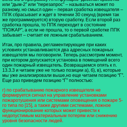
или “дым-2” или “перезапрос” – называться может по
разному, но смысл один – первая сработка извещателя –
ППК сбрасывает и ждет в течении 30 секунд (время так
же программируется) вторую сработку. Если второй раз
сработка прошла, то ППК переходит в состояние
“ПОЖАР”, а если не прошла, то о первой сработке ППК
забывает – считает ее ложным срабатыванием.
Итак, про правила, регламентирующие при каких
условиях устанавливаются два адресных пожарных
извещателя мы поговорили. Теперь рассмотрим момент,
при котором допускается установка в помещений всего
один пожарный извещатель. Возвращаемся опять к п.
13.3.3 и читаем уже не только позиции а), б), в), которые
мы уже анализировали выше,но еще читаем позицию “Г”.
Еще раз приведем позицию “Г” полностью:
г) по срабатыванию пожарного извещателя не
формируется сигнал на управление установками
пожаротушения или системами оповещения о пожаре 5-
го типа по [15], а также другими системами, ложное
функционирование которых может привести к
недопустимым материальным потерям или снижению
уровня безопасности людей.