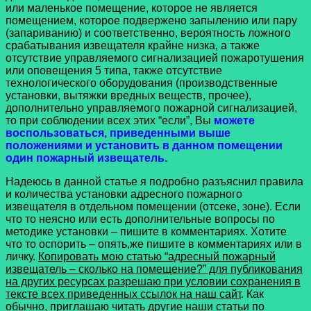
или маленькое помещение, которое не является
помещением, которое подвержено запылению или пару
(запариванию) и соответственно, вероятность ложного
срабатывания извещателя крайне низка, а также
отсутствие управляемого сигнализацией пожаротушения
или оповещения 5 типа, также отсутствие
технологического оборудования (производственные
установки, вытяжки вредных веществ, прочее),
дополнительно управляемого пожарной сигнализацией,
то при соблюдении всех этих “если”, Вы
можете
воспользоваться, приведенными выше
положениями и установить в данном помещении
один пожарный извещатель.
Надеюсь в данной статье я подробно разъяснил правила
и количества установки адресного пожарного
извещателя в отдельном помещении (отсеке, зоне). Если
что то неясно или есть дополнительные вопросы по
методике установки – пишите в комментариях. Хотите
что то оспорить – опять,же пишите в комментариях или в
личку.
Копировать мою статью “адресный пожарный
извещатель – сколько на помещение?” для публикования
на других ресурсах разрешаю при условии сохранения в
тексте всех приведенных ссылок на наш сайт
. Как
обычно, приглашаю читать другие наши статьи по