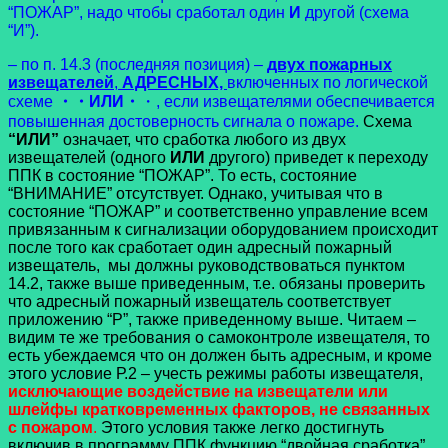
“ПОЖАР”, надо чтобы сработал один
И
другой (схема
“И”).
– по п. 14.3 (последняя позиция) –
двух пожарных
извещателей
,
АДРЕСНЫХ,
включенных по логической
схеме
・・ИЛИ・
・, если извещателями обеспечивается
повышенная достоверность сигнала о пожаре.
Схема
“ИЛИ”
означает, что сработка любого из двух
извещателей (одного
ИЛИ
другого) приведет к переходу
ППК в состояние “ПОЖАР”. То есть, состояние
“ВНИМАНИЕ” отсутствует. Однако, учитывая что в
состояние “ПОЖАР” и соответственно управление всем
привязанным к сигнализации оборудованием происходит
после того как сработает один адресный пожарный
извещатель, мы должны руководствоваться пунктом
14.2, также выше приведенным, т.е. обязаны проверить
что адресный пожарный извещатель соответствует
приложению “Р”, также приведенному выше. Читаем –
видим те же требования о самоконтроле извещателя, то
есть убеждаемся что он должен быть адресным, и кроме
этого условие Р.2 – учесть режимы работы извещателя,
исключающие воздействие на извещатели или
шлейфы кратковременных факторов, не связанных
с пожаром
.
Этого условия также легко достигнуть
включив в программу ППК функцию “двойная сработка”