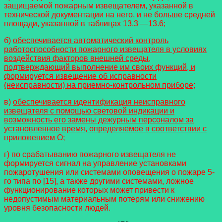
защищаемой пожарным извещателем, указанной в
технической документации на него, и не больше средней
площади, указанной в таблицах 13.3 —13.6;
б)
обеспечивается автоматический контроль
работоспособности пожарного извещателя в условиях
воздействия факторов внешней среды,
подтверждающий выполнение им своих функций, и
формируется извещение об исправности
(неисправности) на приемно-контрольном приборе;
в)
обеспечивается идентификация неисправного
извещателя с помощью световой индикации и
возможность его замены дежурным персоналом за
установленное время, определяемое в соответствии с
приложением О;
г) по срабатыванию пожарного извещателя не
формируется сигнал на управление установками
пожаротушения или системами оповещения о пожаре 5-
го типа по [15], а также другими системами, ложное
функционирование которых может привести к
недопустимым материальным потерям или снижению
уровня безопасности людей.