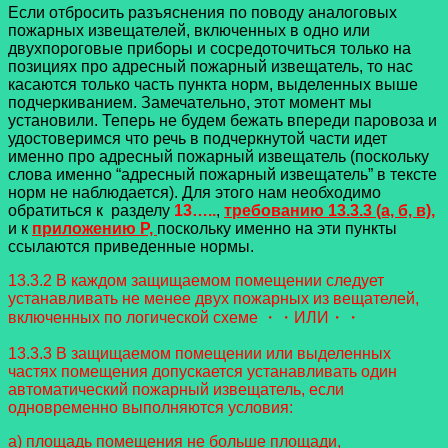
Если отбросить разъяснения по поводу аналоговых
пожарных извещателей, включенных в одно или
двухпороговые приборы и сосредоточиться только на
позициях про адресный пожарный извещатель, то нас
касаются только часть пункта норм, выделенных выше
подчеркиванием. Замечательно, этот момент мы
установили. Теперь не будем бежать впереди паровоза и
удостоверимся что речь в подчеркнутой части идет
именно про адресный пожарный извещатель (поскольку
слова именно “адресный пожарный извещатель” в тексте
норм не наблюдается). Для этого нам необходимо
обратиться к разделу
13…..
,
требованию 13.3.3 (а, б, в),
и к
приложению Р,
поскольку именно на эти пункты
ссылаются приведенные нормы.
13.3.2 В каждом защищаемом помещении следует
устанавливать не менее двух пожарных из вещателей,
включенных по логической схеме ・・ИЛИ・・
13.3.3 В защищаемом помещении или выделенных
частях помещения допускается устанавливать
один
автоматический пожарный извещатель, если
одновременно выполняются условия:
а) площадь помещения не больше площади,