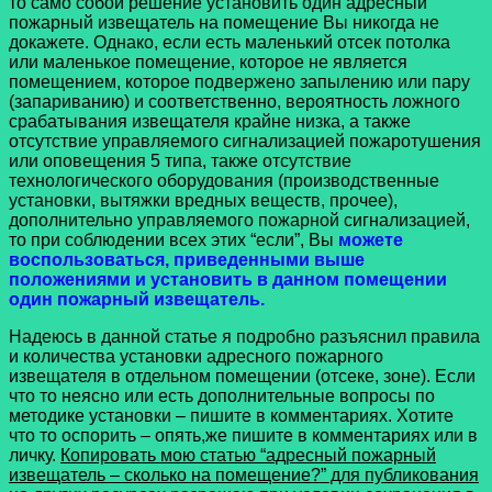
то само собой решение установить один адресный
пожарный извещатель на помещение Вы никогда не
докажете. Однако, если есть маленький отсек потолка
или маленькое помещение, которое не является
помещением, которое подвержено запылению или пару
(запариванию) и соответственно, вероятность ложного
срабатывания извещателя крайне низка, а также
отсутствие управляемого сигнализацией пожаротушения
или оповещения 5 типа, также отсутствие
технологического оборудования (производственные
установки, вытяжки вредных веществ, прочее),
дополнительно управляемого пожарной сигнализацией,
то при соблюдении всех этих “если”, Вы
можете
воспользоваться, приведенными выше
положениями и установить в данном помещении
один пожарный извещатель.
Надеюсь в данной статье я подробно разъяснил правила
и количества установки адресного пожарного
извещателя в отдельном помещении (отсеке, зоне). Если
что то неясно или есть дополнительные вопросы по
методике установки – пишите в комментариях. Хотите
что то оспорить – опять,же пишите в комментариях или в
личку.
Копировать мою статью “адресный пожарный
извещатель – сколько на помещение?” для публикования