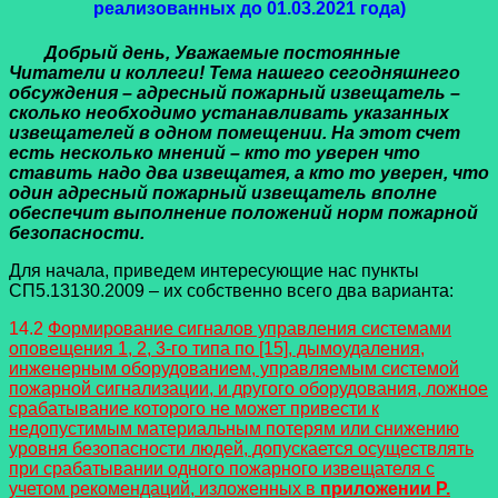
реализованных до 01.03.2021 года)
Добрый день, Уважаемые постоянные
Читатели и коллеги! Тема нашего сегодняшнего
обсуждения – адресный пожарный извещатель –
сколько необходимо устанавливать указанных
извещателей в одном помещении. На этот счет
есть несколько мнений – кто то уверен что
ставить надо два извещатея, а кто то уверен, что
один адресный пожарный извещатель вполне
обеспечит выполнение положений норм пожарной
безопасности.
Для начала, приведем интересующие нас пункты
СП5.13130.2009 – их собственно всего два варианта:
14.2
Формирование сигналов управления системами
оповещения 1, 2, 3-го типа по [15], дымоудаления,
инженерным оборудованием, управляемым системой
пожарной сигнализации, и другого оборудования, ложное
срабатывание которого не может привести к
недопустимым материальным потерям или снижению
уровня безопасности людей, допускается осуществлять
при срабатывании одного пожарного извещателя с
учетом рекомендаций, изложенных в
приложении Р.