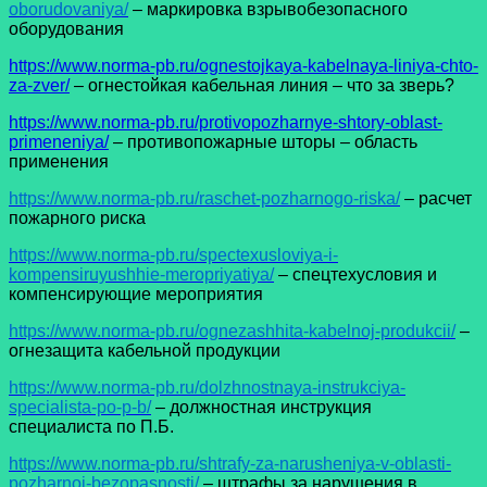
oborudovaniya/
– маркировка взрывобезопасного
оборудования
https://www.norma-pb.ru/ognestojkaya-kabelnaya-liniya-chto-
za-zver/
– огнестойкая кабельная линия – что за зверь?
https://www.norma-pb.ru/protivopozharnye-shtory-oblast-
primeneniya/
– противопожарные шторы – область
применения
https://www.norma-pb.ru/raschet-pozharnogo-riska/
– расчет
пожарного риска
https://www.norma-pb.ru/spectexusloviya-i-
kompensiruyushhie-meropriyatiya/
– спецтехусловия и
компенсирующие мероприятия
https://www.norma-pb.ru/ognezashhita-kabelnoj-produkcii/
–
огнезащита кабельной продукции
https://www.norma-pb.ru/dolzhnostnaya-instrukciya-
specialista-po-p-b/
– должностная инструкция
специалиста по П.Б.
https://www.norma-pb.ru/shtrafy-za-narusheniya-v-oblasti-
pozharnoj-bezopasnosti/
– штрафы за нарушения в