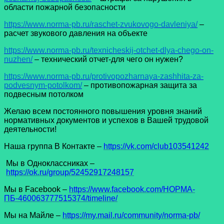
области пожарной безопасности
https://www.norma-pb.ru/raschet-zvukovogo-davleniya/
–
расчет звукового давления на объекте
https://www.norma-pb.ru/texnicheskij-otchet-dlya-chego-on-
nuzhen/
– технический отчет-для чего он нужен?
https://www.norma-pb.ru/protivopozharnaya-zashhita-za-
podvesnym-potolkom/
– противопожарная защита за
подвесным потолком
Желаю всем постоянного повышения уровня знаний
нормативных документов и успехов в Вашей трудовой
деятельности!
Наша группа В Контакте –
https://vk.com/club103541242
Мы в Одноклассниках –
https://ok.ru/group/52452917248157
Мы в Facеbook –
https://www.facebook.com/НОРМА-
ПБ-460063777515374/timeline/
Мы на Майле –
https://my.mail.ru/community/norma-pb/