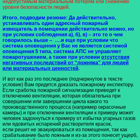
недопустимым материальным потерям или снижению
уровня безопасности людей.
Итого, подводим резюме: Да действительно,
устанавливать один адресный пожарный
извещатель в помещении действительно можно, но
при условии соблюдения а), б), в) – это то о чем
говорилось выше – ….и еще при условии что
система оповещения у Вас не является системой
оповещения 5 типа, система АПС не управляет
пожаротушением, а также при условии
отсутствия
негативных последствий от “ложняка” для людей
или материальных ценностей
.
И вот как раз это последнее (подчеркнутое в тексте
условие) Вам придется доказать пожарному инспектору.
Если сработка пожарной сигнализации приведет к
отключению вентиляции, которая обязательна при
совершении или завершении цикла какого то
производственного процесса (например окрасочные
камеры) и при отключении вентиляции к примеру может
человек задохнуться к примеру от избытка угарных газов
или ядовитых испарений растворителя красок,
если решит не эвакуироваться из помещения, так как
срабатывание было ложным и из-за этого понесет ущерб,