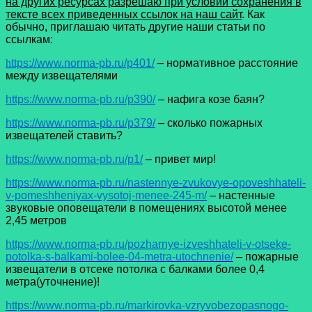
на других ресурсах разрешаю при условии сохранения в
тексте всех приведенных ссылок на наш сайт
. Как
обычно, приглашаю читать другие наши статьи по
ссылкам:
h
ttps://www.norma-pb.ru/p401/
– нормативное расстояние
между извещателями
https://www.norma-pb.ru/p390/
– нафига козе баян?
https://www.norma-pb.ru/p379/
– сколько пожарных
извещателей ставить?
https://www.norma-pb.ru/p1/
– привет мир!
https://www.norma-pb.ru/nastennye-zvukovye-opoveshhateli-
v-pomeshheniyax-vysotoj-menee-245-m/
– настенные
звуковые оповещатели в помещениях высотой менее
2,45 метров
https://www.norma-pb.ru/pozharnye-izveshhateli-v-otseke-
potolka-s-balkami-bolee-04-metra-utochnenie/
– пожарные
извещатели в отсеке потолка с балками более 0,4
метра(уточнение)!
https://www.norma-pb.ru/markirovka-vzryvobezopasnogo-