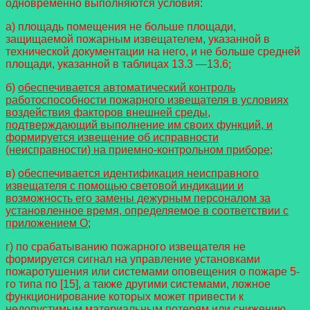
одновременно выполняются условия:
а) площадь помещения не больше площади,
защищаемой пожарным извещателем, указанной в
технической документации на него, и не больше средней
площади, указанной в таблицах 13.3 —13.6;
б)
обеспечивается автоматический контроль
работоспособности пожарного извещателя в условиях
воздействия факторов внешней среды,
подтверждающий выполнение им своих функций, и
формируется извещение об исправности
(неисправности) на приемно-контрольном приборе;
в)
обеспечивается идентификация неисправного
извещателя с помощью световой индикации и
возможность его замены дежурным персоналом за
установленное время, определяемое в соответствии с
приложением О;
г) по срабатыванию пожарного извещателя не
формируется сигнал на управление установками
пожаротушения или системами оповещения о пожаре 5-
го типа по [15], а также другими системами, ложное
функционирование которых может привести к
недопустимым материальным потерям или снижению