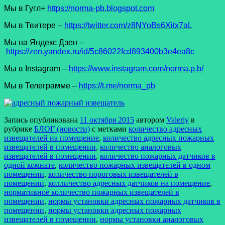
Мы в Гугл+
https://norma-pb.blogspot.com
Мы в Твитере –
https://twitter.com/z8NYoBs6Xitx7aL
Мы на Яндекс Дзен –
https://zen.yandex.ru/id/5c86022fcd893400b3e4ea8c
Мы в Instagram –
https://www.instagram.com/norma.p.b/
Мы в Телеграмме –
https://t.me/norma_pb
Запись опубликована
11 октября 2015
автором
Valeriy
в
рубрике
БЛОГ (новости)
с метками
количество адресных
извещателей на помещение
,
количество адресных пожарных
извещателей в помещении
,
количество аналоговых
извещателей в помещении
,
количество пожарных датчиков в
одной комнате
,
количество пожарных извещателей в одном
помещении
,
количество пороговых извещателей в
помещении
,
колличество адресных датчиков на помещение
,
нормативное количество пожарных извещателей в
помещении
,
нормы установки адресных пожарных датчиков в
помещении
,
нормы установки адресных пожарных
извещателей в помещении
,
нормы установки аналоговых