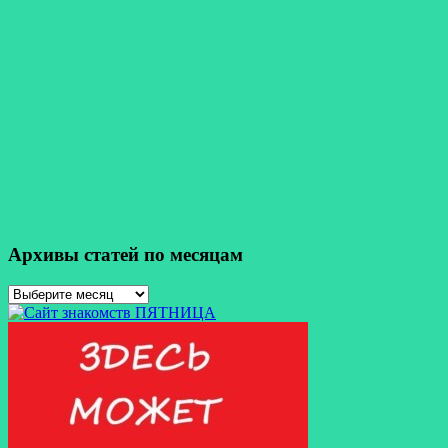
Архивы статей по месяцам
Архивы
статей
по
месяцам