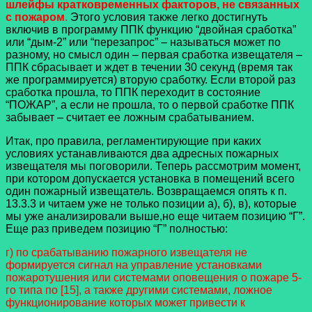
шлейфы кратковременных факторов, не связанных
с пожаром
.
Этого условия также легко достигнуть
включив в программу ППК функцию “двойная сработка”
или “дым-2” или “перезапрос” – называться может по
разному, но смысл один – первая сработка извещателя –
ППК сбрасывает и ждет в течении 30 секунд (время так
же программируется) вторую сработку. Если второй раз
сработка прошла, то ППК переходит в состояние
“ПОЖАР”, а если не прошла, то о первой сработке ППК
забывает – считает ее ложным срабатыванием.
Итак, про правила, регламентирующие при каких
условиях устанавливаются два адресных пожарных
извещателя мы поговорили. Теперь рассмотрим момент,
при котором допускается установка в помещений всего
один пожарный извещатель. Возвращаемся опять к п.
13.3.3 и читаем уже не только позиции а), б), в), которые
мы уже анализировали выше,но еще читаем позицию “Г”.
Еще раз приведем позицию “Г” полностью:
г) по срабатыванию пожарного извещателя не
формируется сигнал на управление установками
пожаротушения или системами оповещения о пожаре 5-
го типа по [15], а также другими системами, ложное
функционирование которых может привести к