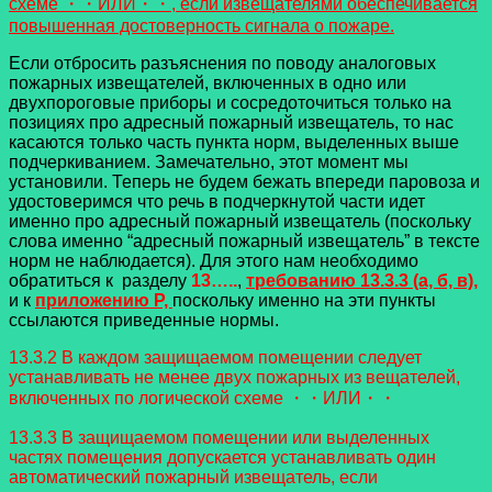
схеме ・・ИЛИ・・, если извещателями обеспечивается
повышенная достоверность сигнала о пожаре.
Если отбросить разъяснения по поводу аналоговых
пожарных извещателей, включенных в одно или
двухпороговые приборы и сосредоточиться только на
позициях про адресный пожарный извещатель, то нас
касаются только часть пункта норм, выделенных выше
подчеркиванием. Замечательно, этот момент мы
установили. Теперь не будем бежать впереди паровоза и
удостоверимся что речь в подчеркнутой части идет
именно про адресный пожарный извещатель (поскольку
слова именно “адресный пожарный извещатель” в тексте
норм не наблюдается). Для этого нам необходимо
обратиться к разделу
13…..
,
требованию 13.3.3 (а, б, в),
и к
приложению Р,
поскольку именно на эти пункты
ссылаются приведенные нормы.
13.3.2 В каждом защищаемом помещении следует
устанавливать не менее двух пожарных из вещателей,
включенных по логической схеме ・・ИЛИ・・
13.3.3 В защищаемом помещении или выделенных
частях помещения допускается устанавливать
один
автоматический пожарный извещатель, если