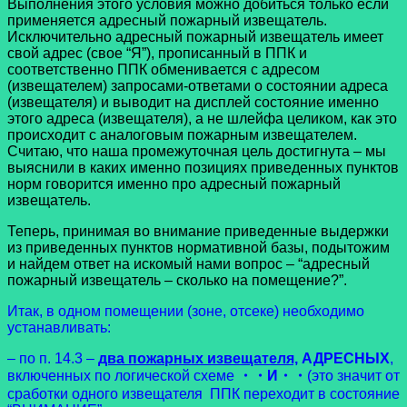
Выполнения этого условия можно добиться только если
применяется адресный пожарный извещатель.
Исключительно адресный пожарный извещатель имеет
свой адрес (свое “Я”), прописанный в ППК и
соответственно ППК обменивается с адресом
(извещателем) запросами-ответами о состоянии адреса
(извещателя) и выводит на дисплей состояние именно
этого адреса (извещателя), а не шлейфа целиком, как это
происходит с аналоговым пожарным извещателем.
Считаю, что наша промежуточная цель достигнута – мы
выяснили в каких именно позициях приведенных пунктов
норм говорится именно про адресный пожарный
извещатель.
Теперь, принимая во внимание приведенные выдержки
из приведенных пунктов нормативной базы, подытожим
и найдем ответ на искомый нами вопрос – “адресный
пожарный извещатель – сколько на помещение?”.
Итак, в одном помещении (зоне, отсеке) необходимо
устанавливать:
– по п. 14.3 –
два пожарных извещателя,
АДРЕСНЫХ
,
включенных по логической схеме
・・И・・
(это значит от
сработки одного извещателя ППК переходит в состояние