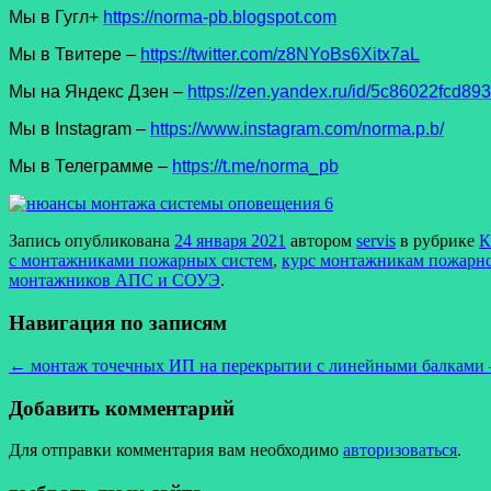
Мы в Гугл+
https://norma-pb.blogspot.com
Мы в Твитере –
https://twitter.com/z8NYoBs6Xitx7aL
Мы на Яндекс Дзен –
https://zen.yandex.ru/id/5c86022fcd8
Мы в Instagram –
https://www.instagram.com/norma.p.b/
Мы в Телеграмме –
https://t.me/norma_pb
Запись опубликована
24 января 2021
автором
servis
в рубрике
К
с монтажниками пожарных систем
,
курс монтажникам пожарн
монтажников АПС и СОУЭ
.
Навигация по записям
←
монтаж точечных ИП на перекрытии с линейными балками 
Добавить комментарий
Для отправки комментария вам необходимо
авторизоваться
.