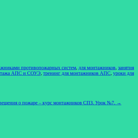
тажниками противопожарных систем
,
для монтажников
,
занятия
нтажа АПС и СОУЭ
,
тренинг для монтажников АПС
,
уроки для
овещения о пожаре – курс монтажников СПЗ. Урок №7.
→