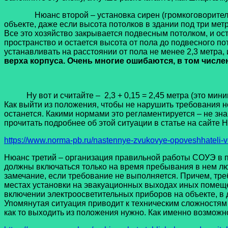
Нюанс второй – установка сирен (громкоговорителей) в
объекте, даже если высота потолков в здании под три мет
Все это хозяйство закрывается подвесным потолком, и ост
пространство и остается высота от пола до подвесного по
устанавливать на расстоянии от пола не менее 2,3 метра, 
верха корпуса. Очень многие ошибаются, в том числен
Ну вот и считайте – 2,3 + 0,15 = 2,45 метра (это м
Как выйти из положения, чтобы не нарушить требования но
останется. Какими нормами это регламентируется – не зн
прочитать подробнее об этой ситуации в статье на сайте 
https://www.norma-pb.ru/nastennye-zvukovye-opoveshhateli
Нюанс третий – организация правильной работы СОУЭ в п
должны включаться только на время пребывания в нем люд
замечание, если требование не выполняется. Причем, треб
местах установки на эвакуационных выходах иных помеще
включении электроосветительных приборов на объекте, в д
Упомянутая ситуация приводит к техническим сложностям 
как то выходить из положения нужно. Как именно возможн