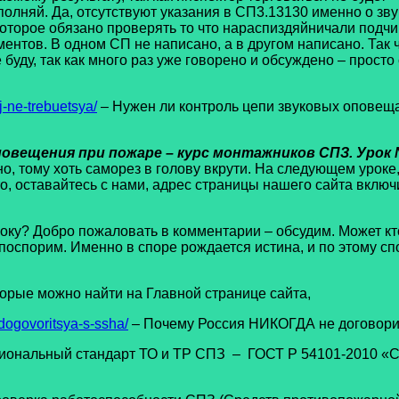
полняй. Да, отсутствуют указания в СП3.13130 именно о зв
 которое обязано проверять то что нараспиздяйничали подч
нтов. В одном СП не написано, а в другом написано. Так чт
 буду, так как много раз уже говорено и обсуждено – просто 
-ne-trebuetsya/
– Нужен ли контроль цепи звуковых оповещ
вещения при пожаре – курс монтажников СПЗ. Урок
ужно, тому хоть саморез в голову вкрути. На следующем уро
, оставайтесь с нами, адрес страницы нашего сайта включ
 Добро пожаловать в комментарии – обсудим. Может кто т
оспорим. Именно в споре рождается истина, и по этому спо
ые можно найти на Главной странице сайта,
dogovoritsya-s-ssha/
– Почему Россия НИКОГДА не договор
иональный стандарт ТО и ТР СПЗ – ГОСТ Р 54101-2010 «С