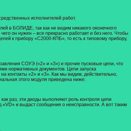
едственных исполнителей работ.
ей в БОЛИДЕ, так как не видим никакого оконечного
его он нужен – все прекрасно работает и без него. Чтобы
ей к прибору «С2000-КПБ», то есть к типовому прибору,
равления СОУЭ («2» и «3») и прочие пусковые цепи, что
ниями нормативных документов. Цепи запуска
 на контакты «2» и «3». Как мы видим, действительно,
пиальная этого модуля приведена ниже:
 как раз, эти диоды выполняют роль контроля цепи
д «VD» и выдаст сообщение о неисправности. А вот таким
.