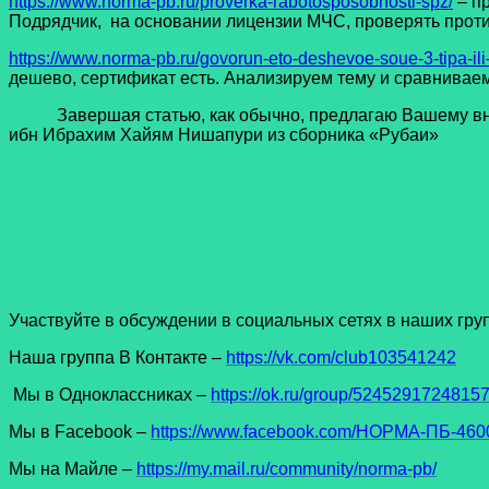
https://www.norma-pb.ru/proverka-rabotosposobnosti-spz/
– п
Подрядчик, на основании лицензии МЧС, проверять про
https://www.norma-pb.ru/govorun-eto-deshevoe-soue-3-tipa-ili-
дешево, сертификат есть. Анализируем тему и сравнивае
Завершая статью, как обычно, предлагаю Вашему вниман
ибн Ибрахим Хайям Нишапури из сборника «Рубаи»
Участвуйте в обсуждении в социальных сетях в наших гру
Наша группа В Контакте –
https://vk.com/club103541242
Мы в Одноклассниках –
https://ok.ru/group/5245291724815
Мы в Facеbook –
https://www.facebook.com/НОРМА-ПБ-4600
Мы на Майле –
https://my.mail.ru/community/norma-pb/