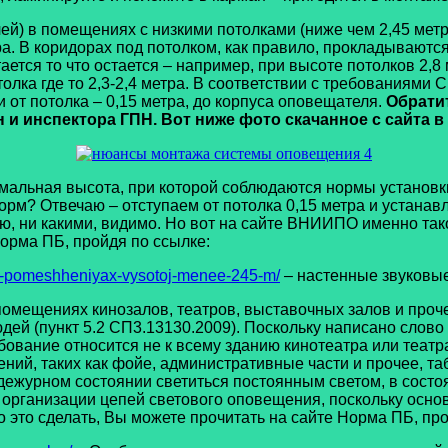
 помещениях с низкими потолками (ниже чем 2,45 метра)
ра. В коридорах под потолком, как правило, прокладываютс
ается то что остается – например, при высоте потолков 2,8
толка где то 2,3-2,4 метра. В соответствии с требованиями
и от потолка – 0,15 метра, до корпуса оповещателя.
Обрати
 и инспектора ГПН. Вот ниже фото скачанное с сайта в
инимальная высота, при которой соблюдаются нормы установ
рм? Отвечаю – отступаем от потолка 0,15 метра и устанавл
аю, ни какими, видимо. Но вот на сайте ВНИИПО именно та
Норма ПБ, пройдя по ссылке:
-v-pomeshheniyax-vysotoj-menee-245-m/
– настенные звуковы
омещениях кинозалов, театров, выставочных залов и проче
ей (пункт 5.2 СП3.13130.2009). Поскольку написано слово
ование относится не к всему зданию кинотеатра или театра,
ний, таких как фойе, административные части и прочее, т
ежурном состоянии светиться постоянным светом, в состоян
организации цепей светового оповещения, поскольку основ
о это сделать, Вы можете прочитать на сайте Норма ПБ, пр