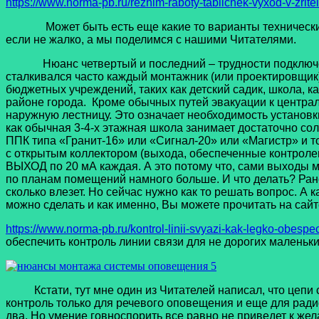
https://www.norma-pb.ru/rezhim-raboty-tablichek-vyxod-v-zrite
Может быть есть еще какие то варианты технических реш
если не жалко, а мы поделимся с нашими Читателями.
Нюанс четвертый и последний – трудности подключени
сталкивался часто каждый монтажник (или проектировщик
бюджетных учреждений, таких как детский садик, школа, к
районе города. Кроме обычных путей эвакуации к центра
наружную лестницу. Это означает необходимость установк
как обычная 3-4-х этажная школа занимает достаточно с
ППК типа «Гранит-16» или «Сигнал-20» или «Магистр» и т
с открытым коллектором (выхода, обеспеченные контролем
ВЫХОД по 20 мА каждая. А это потому что, сами выходы м
по планам помещений намного больше. И что делать? Ране
сколько влезет. Но сейчас нужно как то решать вопрос. А
можно сделать и как именно, Вы можете прочитать на сай
https://www.norma-pb.ru/kontrol-linii-svyazi-kak-legko-obespec
обеспечить контроль линии связи для не дорогих малень
Кстати, тут мне один из Читателей написал, что цепи с
контроль только для речевого оповещения и еще для ради
два. Но умение говноспорить все равно не приведет к жел