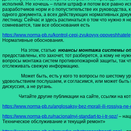
исполняй. Не хочешь – плати штраф и потом все равно ис
разработчиков норм и о попустительстве их руководства,
одного документа, а всех действующих нормативных докуме
лестницу. Сейчас и здесь распинаться о том что нужно я не
сомневается, там все обоснования есть
https://www.norma-pb.ru/kontrol-cepi-zvukovyx-opoveshhatelej
Нормативные обоснования.
На этом, статью
нюансы монтажа системы опо
предоставлены, кто захочет, тот разберется, а кому не н
вопросы монтажа систем противопожарной защиты, так что
отслеживать свежую информацию.
Может быть, есть у кого то вопросы по шестому уроку?
удовольствием послушаем, и согласимся, или может быть п
дискуссия, а не ругань.
Читайте другие публикации на сайте, ссылки на котор
https://www.norma-pb.ru/anglosaksy-bez-morali-ili-rossiya-ne-
https://www.norma-pb.ru/nacionalnyj-standart-to-i-tr-spz/
– нац
Техническое обслуживание и текущий ремонт»