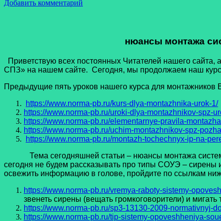
Добавить комментарий
нюансы монтажа си
Приветствую всех постоянных Читателей нашего сайта, а 
СПЗ» на нашем сайте. Сегодня, мы продолжаем наш курс
Предыдущие пять уроков нашего курса для монтажников В
https://www.norma-pb.ru/kurs-dlya-montazhnika-urok-1/
https://www.norma-pb.ru/uroki-dlya-montazhnikov-spz-ur
https://www.norma-pb.ru/elementarnye-pravila-montazha
https://www.norma-pb.ru/uchim-montazhnikov-spz-pozha
https://www.norma-pb.ru/montazh-tochechnyx-ip-na-perek
Тема сегодняшней статьи – нюансы монтажа системы оп
сегодня не будем рассказывать про типы СОУЭ – сирены и
освежить информацию в голове, пройдите по ссылкам ниже
https://www.norma-pb.ru/vremya-raboty-sistemy-opoves
звенеть сирены (вещать громкоговорители) и мигать т
https://www.norma-pb.ru/sp3-13130-2009-normativnyj-d
https://www.norma-pb.ru/tip-sistemy-opoveshheniya-soue-