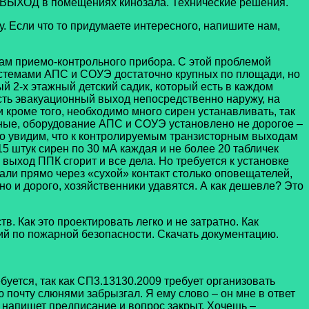
 ВЫХОД в помещениях кинозала. Технические решения.
Если что то придумаете интересного, напишите нам,
 приемо-контрольного прибора. С этой проблемой
истемами АПС и СОУЭ достаточно крупных по площади, но
й 2-х этажный детский садик, который есть в каждом
сть эвакуационный выход непосредственно наружу, на
 кроме того, необходимо много сирен устанавливать, так
тные, оборудование АПС и СОУЭ установлено не дорогое –
 то увидим, что к контролируемым транзисторным выходам
 штук сирен по 30 мА каждая и не более 20 табличек
выход ППК сгорит и все дела. Но требуется к установке
али прямо через «сухой» контакт столько оповещателей,
но и дорого, хозяйственники удавятся. А как дешевле? Это
. Как это проектировать легко и не затратно. Как
ий по пожарной безопасности. Скачать документацию.
ется, так как СП3.13130.2009 требует организовать
 почту слюнями забрызгал. Я ему слово – он мне в ответ
 – напишет предписание и вопрос закрыт. Хочешь –