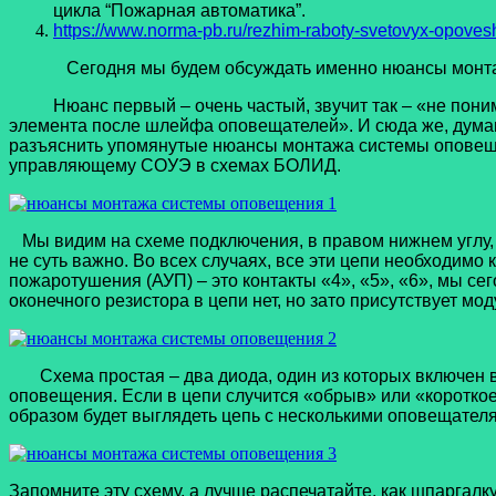
цикла “Пожарная автоматика”.
https://www.norma-pb.ru/rezhim-raboty-svetovyx-opovesh
Сегодня мы будем обсуждать именно нюансы монтажа с
Нюанс первый – очень частый, звучит так – «не понима
элемента после шлейфа оповещателей». И сюда же, думаю, 
разъяснить упомянутые нюансы монтажа системы оповещен
управляющему СОУЭ в схемах БОЛИД.
Мы видим на схеме подключения, в правом нижнем углу, к
не суть важно. Во всех случаях, все эти цепи необходимо
пожаротушения (АУП) – это контакты «4», «5», «6», мы се
оконечного резистора в цепи нет, но зато присутствует 
Схема простая – два диода, один из которых включен в п
оповещения. Если в цепи случится «обрыв» или «короткое
образом будет выглядеть цепь с несколькими оповещател
Запомните эту схему, а лучше распечатайте, как шпаргалк