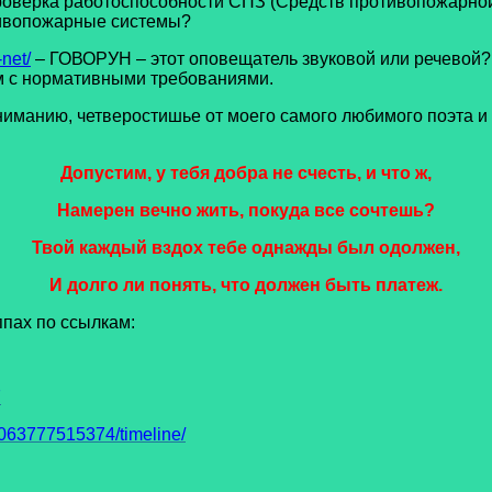
роверка работоспособности СПЗ (Средств противопожарной
тивопожарные системы?
net/
– ГОВОРУН – этот оповещатель звуковой или речевой?
м с нормативными требованиями.
ию, четверостишье от моего самого любимого поэта и ф
Допустим, у тебя добра не счесть, и что ж,
Намерен вечно жить, покуда все сочтешь?
Твой каждый вздох тебе однажды был одолжен,
И долго ли понять, что должен быть платеж.
ппах по ссылкам:
7
63777515374/timeline/