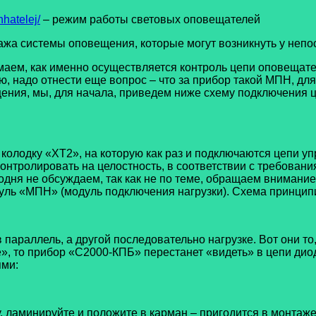
hatelej/
– режим работы световых оповещателей
истемы оповещения, которые могут возникнуть у непоср
ем, как именно осуществляется контроль цепи оповещател
надо отнести еще вопрос – что за прибор такой МПН, для ч
ия, мы, для начала, приведем ниже схему подключения цеп
олодку «ХТ2», на которую как раз и подключаются цепи уп
 контролировать на целостность, в соответствии с требова
годня не обсуждаем, так как не по теме, обращаем внимание
модуль «МПН» (модуль подключения нагрузки). Схема принци
араллель, а другой последовательно нагрузке. Вот они то,
», то прибор «С2000-КПБ» перестанет «видеть» в цепи дио
ями:
у, ламинируйте и положите в карман – пригодится в монтаже