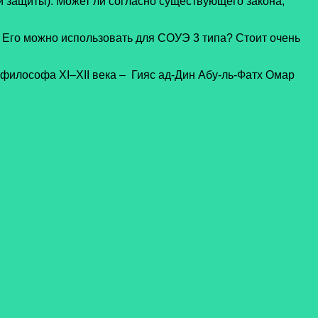
 защиты). Может ли согласно существующего закона,
 Его можно использовать для СОУЭ 3 типа? Стоит очень
илософа XI–XII века – Гияс ад-Дин Абу-ль-Фатх Омар