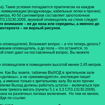
. Такие условия попадаются практически на каждом
я коммуникации (воздуховоды, кабельные лотки и прочее).
 метра, 40-50 сантиметров составляет запотолочное
 СП3.13130.2009, звуковой оповещатель на стене следует
те внимание –
не до низа или середины, а именно до
 интернете – не верный рисунок.
ки оповещателя).
Возникает вопрос – и что теперь делать?
иваем оповещатель, а до пола – что останется, то
кой ответ дают на поставленный вопрос. Вы можете
е оповещатели в помещениях высотой менее 2,45 метров.
е. Как Вы знаете, таблички ВЫХОД в зрительном зале
 «должны», а не «рекомендуется», инспекция пишет
 а именно только к зрительному залу. Во всех прочих
аблички Выход должны работать штатно – включаться при
ии тревога мигать (пункты 5.1 и 3.3 СП3.13130.2009).
ана на различных логиках включения. Но тем не менее,
ойдя по ссылке: