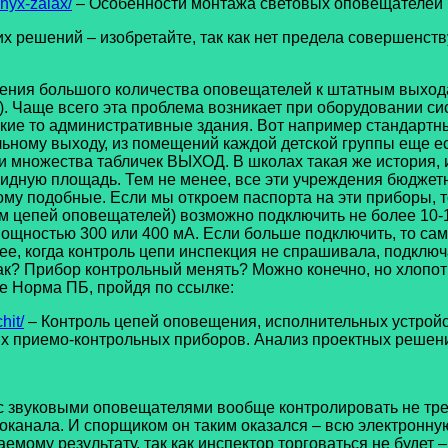
lnyx-zalax/
– Особенности монтажа световых оповещателей
ений – изобретайте, так как нет предела совершенству. 
я большого количества оповещателей к штатным выходам
). Чаще всего эта проблема возникает при оборудовании с
акие то административные здания. Вот например стандартны
льному выходу, из помещений каждой детской группы еще е
и множества табличек ВЫХОД. В школах такая же история, и
олидную площадь. Тем не менее, все эти учреждения бюдже
ому подобные. Если мы откроем паспорта на эти приборы,
 цепей оповещателей) возможно подключить не более 10-15
ощностью 300 или 400 мА. Если больше подключить, то сам 
е, когда контроль цепи инспекция не спрашивала, подключ
 как? Прибор контрольный менять? Можно конечно, но хлопот
те Норма ПБ, пройдя по ссылке:
hit/
– Контроль цепей оповещения, исполнительных устройств
ких приемо-контрольных приборов. Анализ проектных решен
 звуковыми оповещателями вообще контролировать не требу
оканала. И спорщиком он таким оказался – всю электронную
аемому результату, так как инспектор торговаться не будет