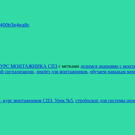
93400b3e4ea8c
УРС МОНТАЖНИКА СПЗ
с метками
делимся знаниями с мон
ой сигнализации
,
ликбез для монтажников
,
обучаем навыкам мо
– курс монтажников СПЗ. Урок №5.
стробоскоп для системы оп