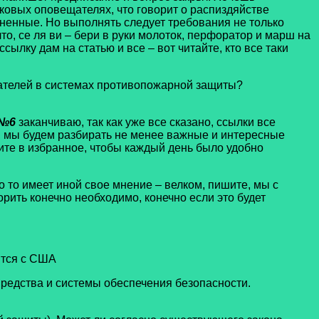
уковых оповещателях, что говорит о распиздяйстве
иненные. Но выполнять следует требования не только
о, се ля ви – бери в руки молоток, перфоратор и марш на
ссылку дам на статью и все – вот читайте, кто все таки
ателей в системах противопожарной защиты?
 №6
заканчиваю, так как уже все сказано, ссылки все
ке, мы будем разбирать не менее важные и интересные
ите в избранное, чтобы каждый день было удобно
о имеет иной свое мнение – велком, пишите, мы с
рить конечно необходимо, конечно если это будет
ится с США
редства и системы обеспечения безопасности.