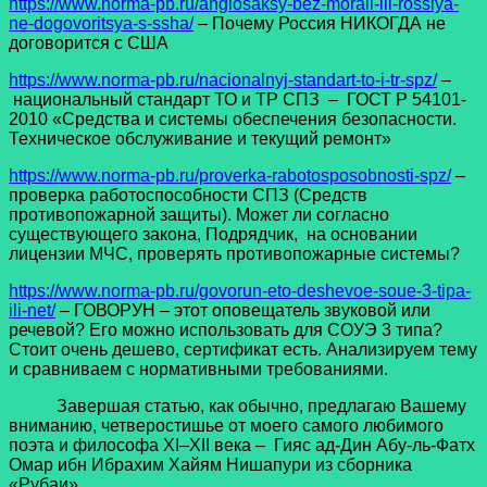
https://www.norma-pb.ru/anglosaksy-bez-morali-ili-rossiya-
ne-dogovoritsya-s-ssha/
– Почему Россия НИКОГДА не
договорится с США
https://www.norma-pb.ru/nacionalnyj-standart-to-i-tr-spz/
–
национальный стандарт ТО и ТР СПЗ – ГОСТ Р 54101-
2010 «Средства и системы обеспечения безопасности.
Техническое обслуживание и текущий ремонт»
https://www.norma-pb.ru/proverka-rabotosposobnosti-spz/
–
проверка работоспособности СПЗ (Средств
противопожарной защиты). Может ли согласно
существующего закона, Подрядчик, на основании
лицензии МЧС, проверять противопожарные системы?
https://www.norma-pb.ru/govorun-eto-deshevoe-soue-3-tipa-
ili-net/
– ГОВОРУН – этот оповещатель звуковой или
речевой? Его можно использовать для СОУЭ 3 типа?
Стоит очень дешево, сертификат есть. Анализируем тему
и сравниваем с нормативными требованиями.
Завершая статью, как обычно, предлагаю Вашему
вниманию, четверостишье от моего самого любимого
поэта и философа XI–XII века – Гияс ад-Дин Абу-ль-Фатх
Омар ибн Ибрахим Хайям Нишапури из сборника
«Рубаи»