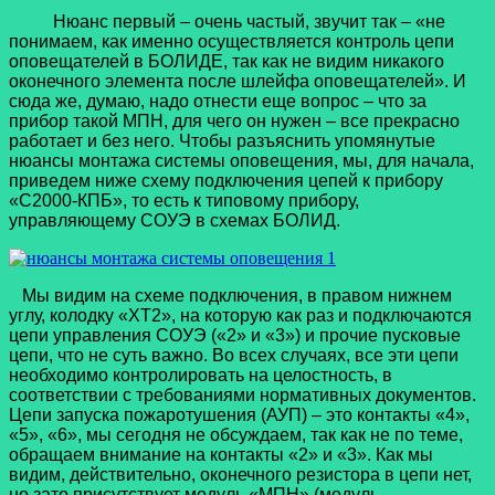
Нюанс первый – очень частый, звучит так – «не
понимаем, как именно осуществляется контроль цепи
оповещателей в БОЛИДЕ, так как не видим никакого
оконечного элемента после шлейфа оповещателей». И
сюда же, думаю, надо отнести еще вопрос – что за
прибор такой МПН, для чего он нужен – все прекрасно
работает и без него. Чтобы разъяснить упомянутые
нюансы монтажа системы оповещения, мы, для начала,
приведем ниже схему подключения цепей к прибору
«С2000-КПБ», то есть к типовому прибору,
управляющему СОУЭ в схемах БОЛИД.
Мы видим на схеме подключения, в правом нижнем
углу, колодку «ХТ2», на которую как раз и подключаются
цепи управления СОУЭ («2» и «3») и прочие пусковые
цепи, что не суть важно. Во всех случаях, все эти цепи
необходимо контролировать на целостность, в
соответствии с требованиями нормативных документов.
Цепи запуска пожаротушения (АУП) – это контакты «4»,
«5», «6», мы сегодня не обсуждаем, так как не по теме,
обращаем внимание на контакты «2» и «3». Как мы
видим, действительно, оконечного резистора в цепи нет,
но зато присутствует модуль «МПН» (модуль