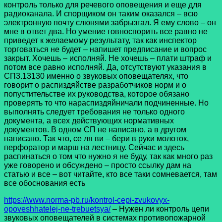
контроль только для речевого оповещения и еще для
радиоканала. И спорщиком он таким оказался – всю
электронную почту слюнями забрызгал. Я ему слово – он
мне в ответ два. Но умение говноспорить все равно не
приведет к желаемому результату, так как инспектор
торговаться не будет – напишет предписание и вопрос
закрыт. Хочешь – исполняй. Не хочешь – плати штраф и
потом все равно исполняй. Да, отсутствуют указания в
СП3.13130 именно о звуковых оповещателях, что
говорит о распиздяйстве разработчиков норм и о
попустительстве их руководства, которое обязано
проверять то что нараспиздяйничали подчиненные. Но
выполнять следует требования не только одного
документа, а всех действующих нормативных
документов. В одном СП не написано, а в другом
написано. Так что, се ля ви – бери в руки молоток,
перфоратор и марш на лестницу. Сейчас и здесь
распинаться о том что нужно я не буду, так как много раз
уже говорено и обсуждено – просто ссылку дам на
статью и все – вот читайте, кто все таки сомневается, там
все обоснования есть
https://www.norma-pb.ru/kontrol-cepi-zvukovyx-
opoveshhatelej-ne-trebuetsya/
– Нужен ли контроль цепи
звуковых оповещателей в системах противопожарной