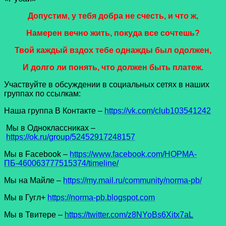
Допустим, у тебя добра не счесть, и что ж,
Намерен вечно жить, покуда все сочтешь?
Твой каждый вздох тебе однажды был одолжен,
И долго ли понять, что должен быть платеж.
Участвуйте в обсуждении в социальных сетях в наших
группах по ссылкам:
Наша группа В Контакте –
https://vk.com/club103541242
Мы в Одноклассниках –
https://ok.ru/group/52452917248157
Мы в Facеbook –
https://www.facebook.com/НОРМА-
ПБ-460063777515374/timeline/
Мы на Майле –
https://my.mail.ru/community/norma-pb/
Мы в Гугл+
https://norma-pb.blogspot.com
Мы в Твитере –
https://twitter.com/z8NYoBs6Xitx7aL