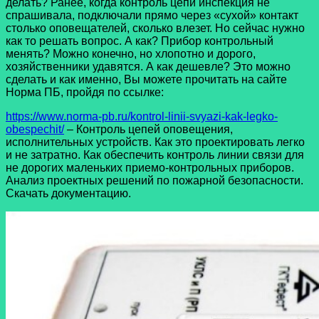
делать? Ранее, когда контроль цепи инспекция не
спрашивала, подключали прямо через «сухой» контакт
столько оповещателей, сколько влезет. Но сейчас нужно
как то решать вопрос. А как? Прибор контрольный
менять? Можно конечно, но хлопотно и дорого,
хозяйственники удавятся. А как дешевле? Это можно
сделать и как именно, Вы можете прочитать на сайте
Норма ПБ, пройдя по ссылке:
https://www.norma-pb.ru/kontrol-linii-svyazi-kak-legko-
obespechit/
– Контроль цепей оповещения,
исполнительных устройств. Как это проектировать легко
и не затратно. Как обеспечить контроль линии связи для
не дорогих маленьких приемо-контрольных приборов.
Анализ проектных решений по пожарной безопасности.
Скачать документацию.