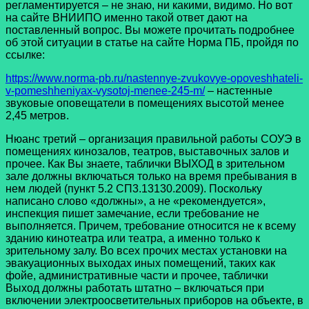
регламентируется – не знаю, ни какими, видимо. Но вот
на сайте ВНИИПО именно такой ответ дают на
поставленный вопрос. Вы можете прочитать подробнее
об этой ситуации в статье на сайте Норма ПБ, пройдя по
ссылке:
https://www.norma-pb.ru/nastennye-zvukovye-opoveshhateli-
v-pomeshheniyax-vysotoj-menee-245-m/
– настенные
звуковые оповещатели в помещениях высотой менее
2,45 метров.
Нюанс третий – организация правильной работы СОУЭ в
помещениях кинозалов, театров, выставочных залов и
прочее. Как Вы знаете, таблички ВЫХОД в зрительном
зале должны включаться только на время пребывания в
нем людей (пункт 5.2 СП3.13130.2009). Поскольку
написано слово «должны», а не «рекомендуется»,
инспекция пишет замечание, если требование не
выполняется. Причем, требование относится не к всему
зданию кинотеатра или театра, а именно только к
зрительному залу. Во всех прочих местах установки на
эвакуационных выходах иных помещений, таких как
фойе, административные части и прочее, таблички
Выход должны работать штатно – включаться при
включении электроосветительных приборов на объекте, в