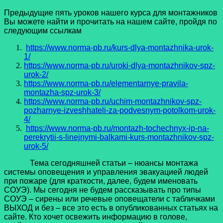
Предыдущие пять уроков нашего курса для монтажников
Вы можете найти и прочитать на нашем сайте, пройдя по
следующим ссылкам
https://www.norma-pb.ru/kurs-dlya-montazhnika-urok-
1/
https://www.norma-pb.ru/uroki-dlya-montazhnikov-spz-
urok-2/
https://www.norma-pb.ru/elementarnye-pravila-
montazha-spz-urok-3/
https://www.norma-pb.ru/uchim-montazhnikov-spz-
pozharnye-izveshhateli-za-podvesnym-potolkom-urok-
4/
https://www.norma-pb.ru/montazh-tochechnyx-ip-na-
perekrytii-s-linejnymi-balkami-kurs-montazhnikov-spz-
urok-5/
Тема сегодняшней статьи – нюансы монтажа
системы оповещения и управления эвакуацией людей
при пожаре (для краткости, далее, будем именовать
СОУЭ). Мы сегодня не будем рассказывать про типы
СОУЭ – сирены или речевые оповещатели с табличками
ВЫХОД и без – все это есть в опубликованных статьях на
сайте. Кто хочет освежить информацию в голове,