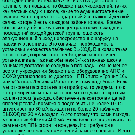
оборудовании системами АПС и СОУЭ достаточно
крупных по площади, но бюджетных учреждений, таких
как детский садик, школа, какие то административные
здания. Вот например стандартный 2-х этажный детский
садик, который есть в каждом районе города. Кроме
обычных путей эвакуации к центральному выходу, из
помещений каждой детской группы еще есть
эвакуационный выход непосредственно наружу, на
наружную лестницу. Это означает необходимость
установки множества табличек ВЫХОД. В школах такая
же история, и кроме того, необходимо много сирен
устанавливать, так как обычная 3-4-х этажная школа
занимает достаточно солидную площадь. Тем не менее,
все эти учреждения бюджетные, оборудование АПС и
СОУЭ установлено не дорогое – ППК типа «Гранит-16»
или «Сигнал-20» или «Магистр» и тому подобные. Если
мы откроем паспорта на эти приборы, то увидим, что к
контролируемым транзисторным выходам с открытым
коллектором (выхода, обеспеченные контролем цепей
оповещателей) возможно подключить не более 10-15
штук сирен по 30 мА каждая и не более 20 табличек
ВЫХОД по 20 мА каждая. А это потому что, сами выходы
мощностью 300 или 400 мА. Если больше подключить, то
сам выход ППК сгорит и все дела. Но требуется к
установке по планам помещений намного больше. И что