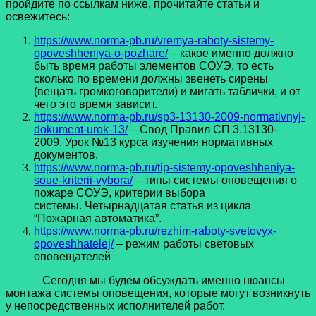
пройдите по ссылкам ниже, прочитайте статьи и
освежитесь:
https://www.norma-pb.ru/vremya-raboty-sistemy-
opoveshheniya-o-pozhare/
– какое именно должно
быть время работы элементов СОУЭ, то есть
сколько по времени должны звенеть сирены
(вещать громкоговорители) и мигать таблички, и от
чего это время зависит.
https://www.norma-pb.ru/sp3-13130-2009-normativnyj-
dokument-urok-13/
– Свод Правил СП 3.13130-
2009. Урок №13 курса изучения нормативных
документов.
https://www.norma-pb.ru/tip-sistemy-opoveshheniya-
soue-kriterii-vybora/
– типы системы оповещения о
пожаре СОУЭ, критерии выбора
системы. Четырнадцатая статья из цикла
“Пожарная автоматика”.
https://www.norma-pb.ru/rezhim-raboty-svetovyx-
opoveshhatelej/
– режим работы световых
оповещателей
Сегодня мы будем обсуждать именно нюансы
монтажа системы оповещения, которые могут возникнуть
у непосредственных исполнителей работ.