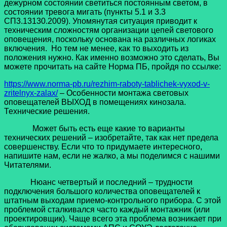
дежурном состоянии светиться постоянным светом, в
состоянии тревога мигать (пункты 5.1 и 3.3
СП3.13130.2009). Упомянутая ситуация приводит к
техническим сложностям организации цепей светового
оповещения, поскольку основана на различных логиках
включения. Но тем не менее, как то выходить из
положения нужно. Как именно возможно это сделать, Вы
можете прочитать на сайте Норма ПБ, пройдя по ссылке:
https://www.norma-pb.ru/rezhim-raboty-tablichek-vyxod-v-
zritelnyx-zalax/
– Особенности монтажа световых
оповещателей ВЫХОД в помещениях кинозала.
Технические решения.
Может быть есть еще какие то варианты
технических решений – изобретайте, так как нет предела
совершенству. Если что то придумаете интересного,
напишите нам, если не жалко, а мы поделимся с нашими
Читателями.
Нюанс четвертый и последний – трудности
подключения большого количества оповещателей к
штатным выходам приемо-контрольного прибора. С этой
проблемой сталкивался часто каждый монтажник (или
проектировщик). Чаще всего эта проблема возникает при