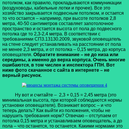
потолком, как правило, прокладываются коммуникации
(воздуховоды, кабельные лотки и прочее). Все это
хозяйство закрывается подвесным потолком, и остается
то что остается – например, при высоте потолков 2,8
метра, 40-50 сантиметров составляет запотолочное
пространство и остается высота от пола до подвесного
потолка где то 2,3-2,4 метра. В соответствии с
требованиями СП3.13130.2009, звуковой оповещатель
на стене следует устанавливать на расстоянии от пола
не менее 2,3 метра, и от потолка – 0,15 метра, до корпуса
оповещателя.
Обратите внимание –
не до низа или
середины, а именно до верха корпуса. Очень многие
ошибаются, в том числен и инспектора ГПН. Вот
ниже фото скачанное с сайта в интернете – не
верный рисунок.
Ну вот и считайте – 2,3 + 0,15 = 2,45 метра (это
минимальная высота, при которой соблюдаются нормы
установки оповещателя).
Возникает вопрос – и что
теперь делать? Как выйти из положения, чтобы не
нарушить требования норм? Отвечаю – отступаем от
потолка 0,15 метра и устанавливаем оповещатель, а до
пола – что останется, то останется. Какими нормами это