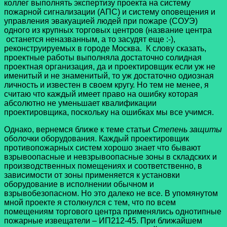
коллег выполнять экспертизу проекта на систему
пожарной сигнализации (АПС) и систему оповещения и
управления эвакуацией людей при пожаре (СОУЭ)
одного из крупных торговых центров (название центра
останется неназванным, а то засудят еще :-),
реконструируемых в городе Москва. К слову сказать,
проектные работы выполняла достаточно солидная
проектная организация, да и проектировщик если уж не
именитый и не знаменитый, то уж достаточно одиозная
личность и известен в своем кругу. Но тем не менее, я
считаю что каждый имеет право на ошибку которая
абсолютно не уменьшает квалификации
проектировщика, поскольку на ошибках мы все учимся.
Однако, вернемся ближе к теме статьи
Степень защиты
оболочки оборудования. Каждый проектировщик
противопожарных систем хорошо знает что бывают
взрывоопасные и невзрывоопасные зоны в складских и
производственных помещениях и соответственно, в
зависимости от зоны применяется к установки
оборудование в исполнении обычном и
взрывобезопасном. Но это далеко не все. В упомянутом
мной проекте я столкнулся с тем, что по всем
помещениям торгового центра применялись однотипные
пожарные извещатели – ИП212-45. При ближайшем