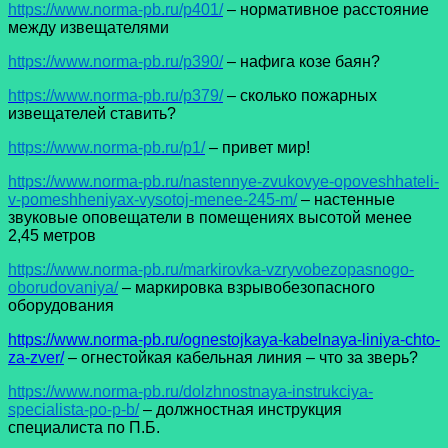
https://www.norma-pb.ru/p401/
– нормативное расстояние
между извещателями
https://www.norma-pb.ru/p390/
– нафига козе баян?
https://www.norma-pb.ru/p379/
– сколько пожарных
извещателей ставить?
https://www.norma-pb.ru/p1/
– привет мир!
https://www.norma-pb.ru/nastennye-zvukovye-opoveshhateli-
v-pomeshheniyax-vysotoj-menee-245-m/
– настенные
звуковые оповещатели в помещениях высотой менее
2,45 метров
https://www.norma-pb.ru/markirovka-vzryvobezopasnogo-
oborudovaniya/
– маркировка взрывобезопасного
оборудования
https://www.norma-pb.ru/ognestojkaya-kabelnaya-liniya-chto-
za-zver/
– огнестойкая кабельная линия – что за зверь?
https://www.norma-pb.ru/dolzhnostnaya-instrukciya-
specialista-po-p-b/
– должностная инструкция
специалиста по П.Б.