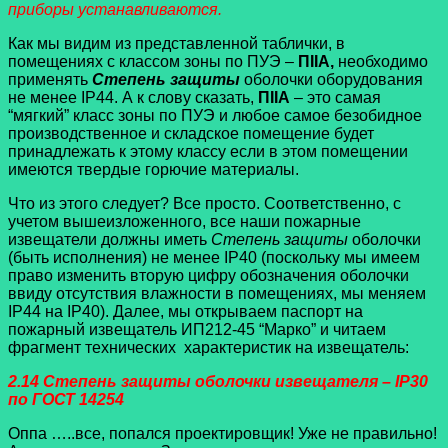
приборы устанавливаются.
Как мы видим из представленной таблички, в
помещениях с классом зоны по ПУЭ –
ПIIA,
необходимо
применять
Степень защиты
оболочки оборудования
не менее IP44. А к слову сказать,
ПIIA
– это самая
“мягкий” класс зоны по ПУЭ и любое самое безобидное
производственное и складское помещение будет
принадлежать к этому классу если в этом помещении
имеются твердые горючие материалы.
Что из этого следует? Все просто. Соответственно, с
учетом вышеизложенного, все наши пожарные
извещатели должны иметь
Степень защиты
оболочки
(быть исполнения) не менее IP40 (поскольку мы имеем
право изменить вторую цифру обозначения оболочки
ввиду отсутствия влажности в помещениях, мы меняем
IP44 на IP40). Далее, мы открываем паспорт на
пожарный извещатель ИП212-45 “Марко” и читаем
фрагмент технических характеристик на извещатель:
2.14 Степень защиты оболочки извещателя – IP30
по ГОСТ 14254
Оппа …..все, попался проектировщик! Уже не правильно!