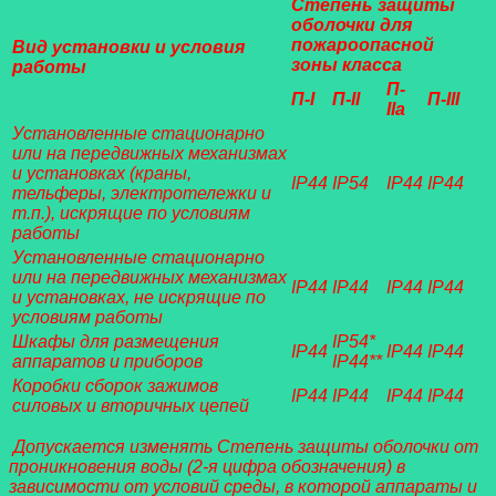
Степень защиты
оболочки для
пожароопасной
Вид установки и условия
зоны класса
работы
П-
П-I
П-II
П-III
IIа
Установленные стационарно
или на передвижных механизмах
и установках (краны,
IP44
IP54
IP44
IP44
тельферы, электротележки и
т.п.), искрящие по условиям
работы
Установленные стационарно
или на передвижных механизмах
IP44
IP44
IP44
IP44
и установках, не искрящие по
условиям работы
Шкафы для размещения
IP54*
IP44
IP44
IP44
аппаратов и приборов
IP44**
Коробки сборок зажимов
IP44
IP44
IP44
IP44
силовых и вторичных цепей
Допускается изменять Степень защиты оболочки от
проникновения воды (2-я цифра обозначения) в
зависимости от условий среды, в которой аппараты и