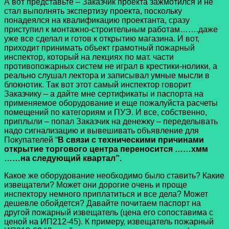
А вот представьте – Заказчик проекта зажмотился и не
стал выполнять экспертизу проекта, поскольку
понадеялся на квалификацию проектанта, сразу
приступил к монтажно-строительным работам…….даже
уже все сделал и готов к открытию магазина. И вот,
приходит принимать объект грамотный пожарный
инспектор, который на лекциях по мат. части
противопожарных систем не играл в крестики-нолики, а
реально слушал лектора и записывал умные мысли в
блокнотик. Так вот этот самый инспектор говорит
Заказчику – а дайте мне сертификаты и паспорта на
применяемое оборудование и еще пожалуйста расчеты
помещений по категориям и ПУЭ. И все, собственно,
приплыли – попал Заказчик на денежку – переделывать
надо сигнализацию и вывешивать объявление для
Покупателей “
В связи с техническими причинами
открытие торгового центра переносится ……хмм
……на следующий квартал”.
Какое же оборудование необходимо было ставить? Какие
извещатели? Может они дорогие очень и проще
инспектору немного приплатиться и все дела? Может
дешевле обойдется? Давайте почитаем паспорт на
другой пожарный извещатель (цена его сопоставима с
ценой на ИП212-45). К примеру, извещатель пожарный