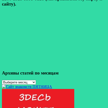
сайту).
Архивы статей по месяцам
Архивы
статей
по
месяцам