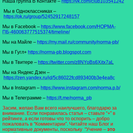
Наша группа В Контакте –
https://vk.com/club103541242
Мы в Одноклассниках –
https://ok.ru/group/52452917248157
Мы в Facеbook –
https://www.facebook.com/НОРМА-
ПБ-460063777515374/timeline/
Мы на Майле –
https://my.mail.ru/community/norma-pb/
Мы в Гугл+
https://norma-pb.blogspot.com
Мы в Твитере –
https://twitter.com/z8NYoBs6Xitx7aL
Мы на Яндекс Дзен –
https://zen.yandex.ru/id/5c86022fcd893400b3e4ea8c
Мы в Instagram –
https://www.instagram.com/norma.p.b/
Мы в Телеграмме –
https://t.me/norma_pb
Засим, желаю Вам всего наилучшего, благодарю за
внимание. Если понравилась статья – ставьте “+” в
рейтинге, а если готовы что то оспорить – добро
пожаловать в “Комментарии”. Читайте наш Блог и
нормативные документы, поскольку “Учение –
это