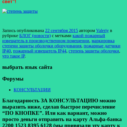
свет”!
Запись опубликована
22 сентября 2015
автором
Valeriy
в
рубрике
БЛОГ (новости)
с метками
какой пожарный
извещатель в производственном помещении
,
маркировка
степени защиты оболочки оборудования
,
пожарные датчики
IP40
,
пожарный извещатель IP44
,
степень защиты оболочки
,
что такое IP
.
выбрать язык сайта
Форумы
КОНСУЛЬТАЦИИ
Благодарность ЗА КОНСУЛЬТАЦИЮ можно
выразить ниже, сделав быстрое перечисление
“ПО КНОПКЕ”. Или как вариант, можно
просто деньги отправить на карту Альфа-банка
2200 1523 8395 6128 (мы привязали эту карту к