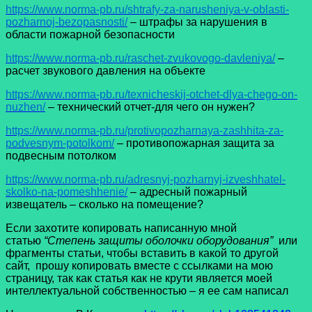
https://www.norma-pb.ru/shtrafy-za-narusheniya-v-oblasti-
pozharnoj-bezopasnosti/
– штрафы за нарушения в
области пожарной безопасности
https://www.norma-pb.ru/raschet-zvukovogo-davleniya/
–
расчет звукового давления на объекте
https://www.norma-pb.ru/texnicheskij-otchet-dlya-chego-on-
nuzhen/
– технический отчет-для чего он нужен?
https://www.norma-pb.ru/protivopozharnaya-zashhita-za-
podvesnym-potolkom/
– противопожарная защита за
подвесным потолком
https://www.norma-pb.ru/adresnyj-pozharnyj-izveshhatel-
skolko-na-pomeshhenie/
– адресный пожарный
извещатель – сколько на помещение?
Если захотите копировать написанную мной
статью
“Степень защиты оболочки оборудования”
или
фрагменты статьи, чтобы вставить в какой то другой
сайт, прошу копировать вместе с ссылками на мою
страницу, так как статья как не крути является моей
интеллектуальной собственностью – я ее сам написал