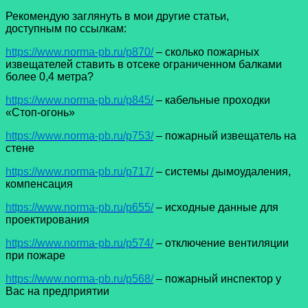
Рекомендую заглянуть в мои другие статьи,
доступным по ссылкам:
https://www.norma-pb.ru/p870/
– сколько пожарных
извещателей ставить в отсеке ограниченном балками
более 0,4 метра?
https://www.norma-pb.ru/p845/
– кабельные проходки
«Стоп-огонь»
https://www.norma-pb.ru/p753/
– пожарный извещатель на
стене
https://www.norma-pb.ru/p717/
– системы дымоудаления,
компенсация
https://www.norma-pb.ru/p655/
– исходные данные для
проектирования
https://www.norma-pb.ru/p574/
– отключение вентиляции
при пожаре
https://www.norma-pb.ru/p568/
– пожарный инспектор у
Вас на предприятии