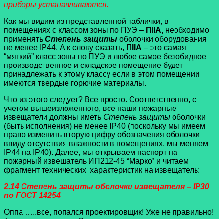
приборы устанавливаются.
Как мы видим из представленной таблички, в
помещениях с классом зоны по ПУЭ –
ПIIA,
необходимо
применять
Степень защиты
оболочки оборудования
не менее IP44. А к слову сказать,
ПIIA
– это самая
“мягкий” класс зоны по ПУЭ и любое самое безобидное
производственное и складское помещение будет
принадлежать к этому классу если в этом помещении
имеются твердые горючие материалы.
Что из этого следует? Все просто. Соответственно, с
учетом вышеизложенного, все наши пожарные
извещатели должны иметь
Степень защиты
оболочки
(быть исполнения) не менее IP40 (поскольку мы имеем
право изменить вторую цифру обозначения оболочки
ввиду отсутствия влажности в помещениях, мы меняем
IP44 на IP40). Далее, мы открываем паспорт на
пожарный извещатель ИП212-45 “Марко” и читаем
фрагмент технических характеристик на извещатель:
2.14 Степень защиты оболочки извещателя – IP30
по ГОСТ 14254
Оппа …..все, попался проектировщик! Уже не правильно!