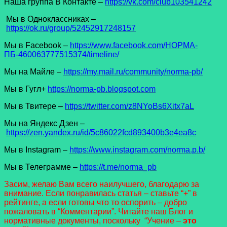
Наша группа В Контакте –
https://vk.com/club103541242
Мы в Одноклассниках –
https://ok.ru/group/52452917248157
Мы в Facеbook –
https://www.facebook.com/НОРМА-
ПБ-460063777515374/timeline/
Мы на Майле –
https://my.mail.ru/community/norma-pb/
Мы в Гугл+
https://norma-pb.blogspot.com
Мы в Твитере –
https://twitter.com/z8NYoBs6Xitx7aL
Мы на Яндекс Дзен –
https://zen.yandex.ru/id/5c86022fcd893400b3e4ea8c
Мы в Instagram –
https://www.instagram.com/norma.p.b/
Мы в Телеграмме –
https://t.me/norma_pb
Засим, желаю Вам всего наилучшего, благодарю за
внимание. Если понравилась статья – ставьте “+” в
рейтинге, а если готовы что то оспорить – добро
пожаловать в “Комментарии”. Читайте наш Блог и
нормативные документы, поскольку “Учение –
это