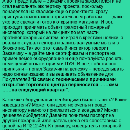
А вот представьте – Заказчик проекта зажмотился и не
стал выполнять экспертизу проекта, поскольку
понадеялся на квалификацию проектанта, сразу
приступил к монтажно-строительным работам…….даже
уже все сделал и готов к открытию магазина. И вот,
приходит принимать объект грамотный пожарный
инспектор, который на лекциях по мат. части
противопожарных систем не играл в крестики-нолики, а
реально слушал лектора и записывал умные мысли в
блокнотик. Так вот этот самый инспектор говорит
Заказчику – а дайте мне сертификаты и паспорта на
применяемое оборудование и еще пожалуйста расчеты
помещений по категориям и ПУЭ. И все, собственно,
приплыли – попал Заказчик на денежку – переделывать
надо сигнализацию и вывешивать объявление для
Покупателей “
В связи с техническими причинами
открытие торгового центра переносится ……хмм
……на следующий квартал”.
Какое же оборудование необходимо было ставить? Какие
извещатели? Может они дорогие очень и проще
инспектору немного приплатиться и все дела? Может
дешевле обойдется? Давайте почитаем паспорт на
другой пожарный извещатель (цена его сопоставима с
ценой на ИП212-45). К примеру, извещатель пожарный