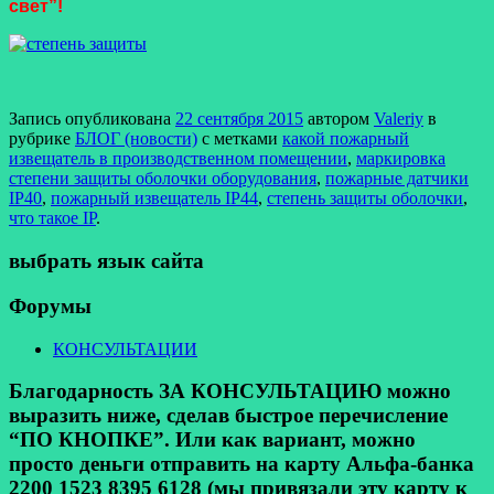
свет”!
Запись опубликована
22 сентября 2015
автором
Valeriy
в
рубрике
БЛОГ (новости)
с метками
какой пожарный
извещатель в производственном помещении
,
маркировка
степени защиты оболочки оборудования
,
пожарные датчики
IP40
,
пожарный извещатель IP44
,
степень защиты оболочки
,
что такое IP
.
выбрать язык сайта
Форумы
КОНСУЛЬТАЦИИ
Благодарность ЗА КОНСУЛЬТАЦИЮ можно
выразить ниже, сделав быстрое перечисление
“ПО КНОПКЕ”. Или как вариант, можно
просто деньги отправить на карту Альфа-банка
2200 1523 8395 6128 (мы привязали эту карту к