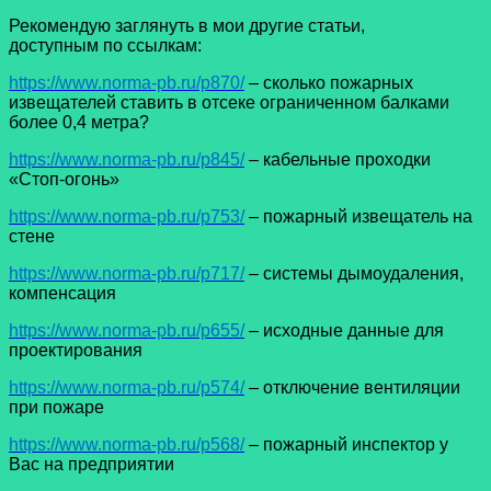
Рекомендую заглянуть в мои другие статьи,
доступным по ссылкам:
https://www.norma-pb.ru/p870/
– сколько пожарных
извещателей ставить в отсеке ограниченном балками
более 0,4 метра?
https://www.norma-pb.ru/p845/
– кабельные проходки
«Стоп-огонь»
https://www.norma-pb.ru/p753/
– пожарный извещатель на
стене
https://www.norma-pb.ru/p717/
– системы дымоудаления,
компенсация
https://www.norma-pb.ru/p655/
– исходные данные для
проектирования
https://www.norma-pb.ru/p574/
– отключение вентиляции
при пожаре
https://www.norma-pb.ru/p568/
– пожарный инспектор у
Вас на предприятии