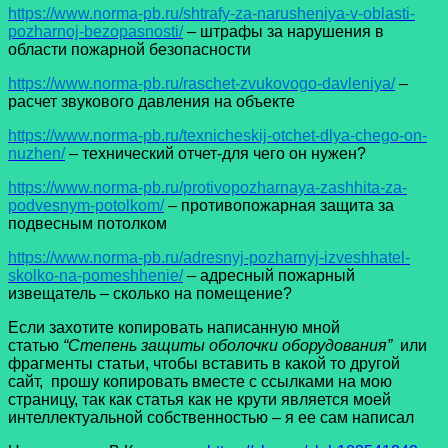
https://www.norma-pb.ru/shtrafy-za-narusheniya-v-oblasti-
pozharnoj-bezopasnosti/
– штрафы за нарушения в
области пожарной безопасности
https://www.norma-pb.ru/raschet-zvukovogo-davleniya/
–
расчет звукового давления на объекте
https://www.norma-pb.ru/texnicheskij-otchet-dlya-chego-on-
nuzhen/
– технический отчет-для чего он нужен?
https://www.norma-pb.ru/protivopozharnaya-zashhita-za-
podvesnym-potolkom/
– противопожарная защита за
подвесным потолком
https://www.norma-pb.ru/adresnyj-pozharnyj-izveshhatel-
skolko-na-pomeshhenie/
– адресный пожарный
извещатель – сколько на помещение?
Если захотите копировать написанную мной
статью
“Степень защиты оболочки оборудования”
или
фрагменты статьи, чтобы вставить в какой то другой
сайт, прошу копировать вместе с ссылками на мою
страницу, так как статья как не крути является моей
интеллектуальной собственностью – я ее сам написал