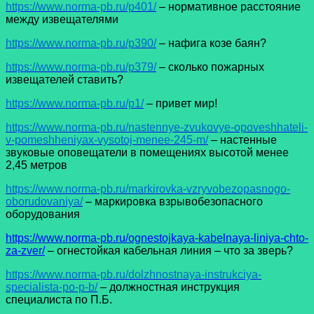
https://www.norma-pb.ru/p401/
– нормативное расстояние
между извещателями
https://www.norma-pb.ru/p390/
– нафига козе баян?
https://www.norma-pb.ru/p379/
– сколько пожарных
извещателей ставить?
https://www.norma-pb.ru/p1/
– привет мир!
https://www.norma-pb.ru/nastennye-zvukovye-opoveshhateli-
v-pomeshheniyax-vysotoj-menee-245-m/
– настенные
звуковые оповещатели в помещениях высотой менее
2,45 метров
https://www.norma-pb.ru/markirovka-vzryvobezopasnogo-
oborudovaniya/
– маркировка взрывобезопасного
оборудования
https://www.norma-pb.ru/ognestojkaya-kabelnaya-liniya-chto-
za-zver/
– огнестойкая кабельная линия – что за зверь?
https://www.norma-pb.ru/dolzhnostnaya-instrukciya-
specialista-po-p-b/
– должностная инструкция
специалиста по П.Б.