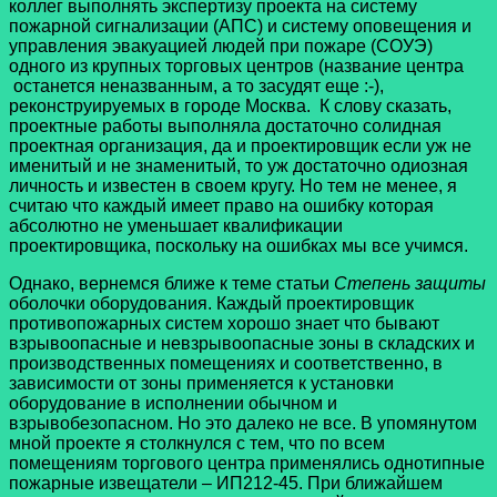
коллег выполнять экспертизу проекта на систему
пожарной сигнализации (АПС) и систему оповещения и
управления эвакуацией людей при пожаре (СОУЭ)
одного из крупных торговых центров (название центра
останется неназванным, а то засудят еще :-),
реконструируемых в городе Москва. К слову сказать,
проектные работы выполняла достаточно солидная
проектная организация, да и проектировщик если уж не
именитый и не знаменитый, то уж достаточно одиозная
личность и известен в своем кругу. Но тем не менее, я
считаю что каждый имеет право на ошибку которая
абсолютно не уменьшает квалификации
проектировщика, поскольку на ошибках мы все учимся.
Однако, вернемся ближе к теме статьи
Степень защиты
оболочки оборудования. Каждый проектировщик
противопожарных систем хорошо знает что бывают
взрывоопасные и невзрывоопасные зоны в складских и
производственных помещениях и соответственно, в
зависимости от зоны применяется к установки
оборудование в исполнении обычном и
взрывобезопасном. Но это далеко не все. В упомянутом
мной проекте я столкнулся с тем, что по всем
помещениям торгового центра применялись однотипные
пожарные извещатели – ИП212-45. При ближайшем