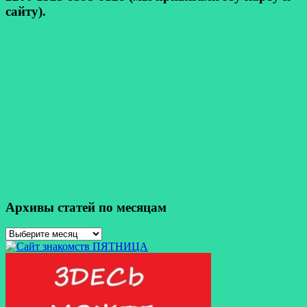
сайту).
Архивы статей по месяцам
Архивы
статей
по
месяцам