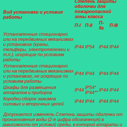
Степень защиты
оболочки для
пожароопасной
Вид установки и условия
зоны класса
работы
П-
П-I
П-II
П-III
IIа
Установленные стационарно
или на передвижных механизмах
и установках (краны,
IP44
IP54
IP44
IP44
тельферы, электротележки и
т.п.), искрящие по условиям
работы
Установленные стационарно
или на передвижных механизмах
IP44
IP44
IP44
IP44
и установках, не искрящие по
условиям работы
Шкафы для размещения
IP54*
IP44
IP44
IP44
аппаратов и приборов
IP44**
Коробки сборок зажимов
IP44
IP44
IP44
IP44
силовых и вторичных цепей
Допускается изменять Степень защиты оболочки от
проникновения воды (2-я цифра обозначения) в
зависимости от условий среды, в которой аппараты и