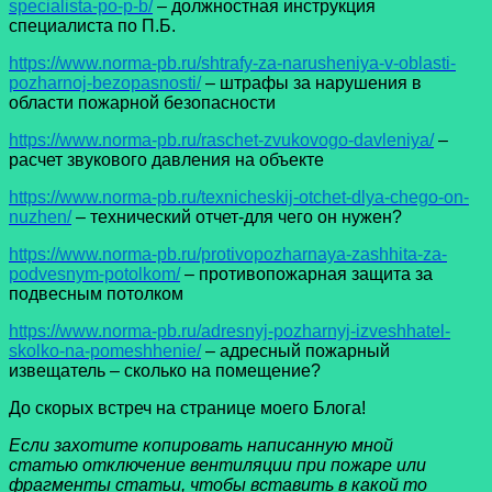
specialista-po-p-b/
– должностная инструкция
специалиста по П.Б.
https://www.norma-pb.ru/shtrafy-za-narusheniya-v-oblasti-
pozharnoj-bezopasnosti/
– штрафы за нарушения в
области пожарной безопасности
https://www.norma-pb.ru/raschet-zvukovogo-davleniya/
–
расчет звукового давления на объекте
https://www.norma-pb.ru/texnicheskij-otchet-dlya-chego-on-
nuzhen/
– технический отчет-для чего он нужен?
https://www.norma-pb.ru/protivopozharnaya-zashhita-za-
podvesnym-potolkom/
– противопожарная защита за
подвесным потолком
https://www.norma-pb.ru/adresnyj-pozharnyj-izveshhatel-
skolko-na-pomeshhenie/
– адресный пожарный
извещатель – сколько на помещение?
До скорых встреч на странице моего Блога!
Если захотите копировать написанную мной
статью отключение вентиляции при пожаре или
фрагменты статьи, чтобы вставить в какой то