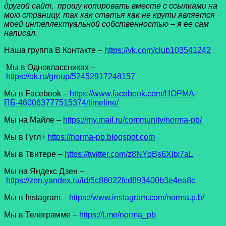
другой сайт, прошу копировать вместе с ссылками на
мою страницу, так как статья как не крути является
моей интеллектуальной собственностью – я ее сам
написал.
Наша группа В Контакте –
https://vk.com/club103541242
Мы в Одноклассниках –
https://ok.ru/group/52452917248157
Мы в Facеbook –
https://www.facebook.com/НОРМА-
ПБ-460063777515374/timeline/
Мы на Майле –
https://my.mail.ru/community/norma-pb/
Мы в Гугл+
https://norma-pb.blogspot.com
Мы в Твитере –
https://twitter.com/z8NYoBs6Xitx7aL
Мы на Яндекс Дзен –
https://zen.yandex.ru/id/5c86022fcd893400b3e4ea8c
Мы в Instagram –
https://www.instagram.com/norma.p.b/
Мы в Телеграмме –
https://t.me/norma_pb