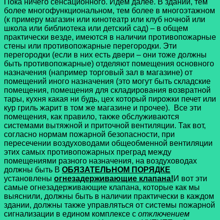
Пока ничего сенсационного. Идем далее. В здании, тем
более многофункциональном, тем более в многоэтажном
(к примеру магазин или кинотеатр или клуб ночной или
школа или библиотека или детский сад) – в общем
практически везде, имеются в наличии противопожарные
стены или противопожарные перегородки. Эти
перегородки (если в них есть двери – они тоже должны
быть противопожарные) отделяют помещения основного
назначения (например торговый зал в магазине) от
помещений иного назначения (это могут быть складские
помещения, помещения для складирования возвратной
тары, кухня какая ни будь, цех который пирожки печет или
кур гриль жарит в том же магазине и прочее). Все эти
помещения, как правило, также обслуживаются
системами вытяжной и приточной вентиляции. Так вот,
согласно нормам пожарной безопасности, при
пересечении воздуховодами общеобменной вентиляции
этих самых противопожарных преград между
помещениями разного назначения, на воздуховодах
должны быть В
ОБЯЗАТЕЛЬНОМ ПОРЯДКЕ
установлены
огнезадерживающие клапана!
И вот эти
самые огнезадерживающие клапана, которые как мы
выяснили, должны быть в наличии практически в каждом
здании, должны также управляться от системы пожарной
сигнализации в едином комплексе с
отключением