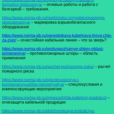
bolgarkoj-trebovaniya/
– огневые работы и работа с
болгаркой – требования.
https://www.norma-pb.ru/markirovka-vzryvobezopasnogo-
oborudovaniya/
– маркировка взрывобезопасного
оборудования
https://www.norma-pb.ru/ognestojkaya-kabelnaya-liniya-chto-
za-zver/
– огнестойкая кабельная линия – что за зверь?
https://www.norma-pb.ru/protivopozharnye-shtory-oblast-
primeneniya/
– противопожарные шторы – область
применения
https://www.norma-pb.ru/raschet-pozharnogo-riska/
– расчет
пожарного риска
https://www.norma-pb.ru/spectexusloviya-i-
kompensiruyushhie-meropriyatiya/
– спецтехусловия и
компенсирующие мероприятия
https://www.norma-pb.ru/ognezashhita-kabelnoj-produkcii/
–
огнезащита кабельной продукции
https://www.norma-pb.ru/dolzhnostnaya-instrukciya-