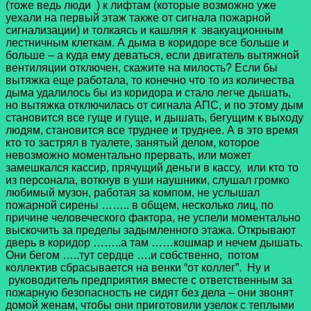
(тоже ведь люди
) к лифтам (которые возможно уже
уехали на первый этаж также от сигнала пожарной
сигнализации) и толкаясь и кашляя к эвакуационным
лестничным клеткам. А дыма в коридоре все больше и
больше – а куда ему деваться, если двигатель вытяжной
вентиляции отключен, скажите на милость? Если бы
вытяжка еще работала, то конечно что то из количества
дыма удалилось бы из коридора и стало легче дышать,
но вытяжка отключилась от сигнала АПС, и по этому дым
становится все гуще и гуще, и дышать, бегущим к выходу
людям, становится все труднее и труднее. А в это время
кто то застрял в туалете, занятый делом, которое
невозможно моментально прервать, или может
замешкался кассир, прячущий деньги в кассу, или кто то
из персонала, воткнув в уши наушники, слушал громко
любимый музон, работая за компом, не услышал
пожарной сирены …….. в общем, несколько лиц, по
причине человеческого фактора, не успели моментально
выскочить за пределы задымленного этажа. Открывают
дверь в коридор ……..а там ……кошмар и нечем дышать.
Они бегом …..тут сердце ….и собственно, потом
коллектив сбрасывается на венки “от коллег”. Ну и
руководитель предприятия вместе с ответственным за
пожарную безопасность не сидят без дела – они звонят
домой женам, чтобы они приготовили узелок с теплыми