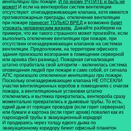
вентиляции при пожаре
.
И по иному УЧТИТЕ и быть не
может!
И если на венткоробах систем вентиляции
отсутствуют огнезадерживающие клапана, хотя имеются
противопожарные преграды, отключение вентиляции
при пожаре
принесет ТОЛЬКО ВРЕД
и возможно
будет
угрожать человеческим жизням.
Давайте разберем на
примере, что же такого страшного может произойти, если
выполнить отключение вентиляции при пожаре, при
отсутствии огнезадерживающих клапанов на системах
вентиляции. Предположим, на территории офисного
здания произошло возгорание в помещении серверной
или архива (без разницы). Пожарная сигнализация
штатно отработала свой алгоритм – включилась система
оповещения людей при пожаре и само собой, от сигнала
АПС произошло
отключение вентиляции при пожаре
.
Поскольку огнезадерживающие клапана НЕ ОТСЕКЛИ
участки вентиляционных коробов в помещениях с очагом
пожара, а вентиляционные установки штатно
отключились и вытяжка прекратилась, венткороба сразу
моментально превратились в дымовые трубы. То есть,
едкий дым от горящих проводов (если горит серверная)
или бумаги и картона (если горит архив) повалил как из
пароходной трубы в эвакуационный коридор!
И продираясь через толщу едкого дыма по
эвакуационному коридору бежит офисный планктон