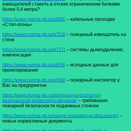
извещателей ставить в отсеке ограниченном балками
более 0,4 метра?
https://www.norma-pb.ru/p845/
– кабельные проходки
«Стоп-огонь»
https://www.norma-pb.ru/p753/
– пожарный извещатель на
стене
https://www.norma-pb.ru/p717/
– системы дымоудаления,
компенсация
https://www.norma-pb.ru/p655/
– исходные данные для
проектирования
https://www.norma-pb.ru/p568/
– пожарный инспектор у
Вас на предприятии
https://www.norma-pb.ru/trebovaniya-pozharnoj-
bezopasnosti-podzemnyx-stoyanok/
– требования
пожарной безопасности подземных стоянок
https://www.norma-pb.ru/novye-normativnye-dokumenty/
–
новые нормативные документы
https://www.norma-pb.ru/ognevye-raboty-i-rabota-s-