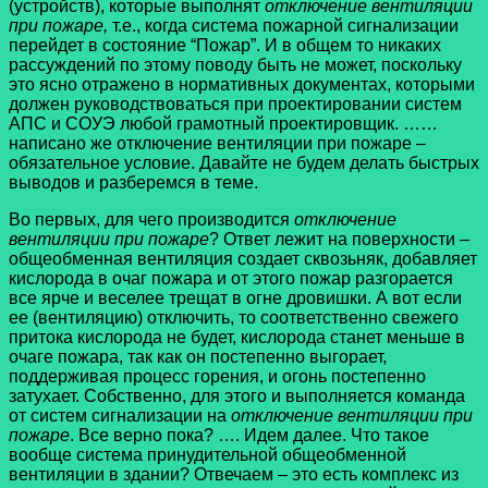
(устройств), которые выполнят
отключение вентиляции
при пожаре,
т.е., когда система пожарной сигнализации
перейдет в состояние “Пожар”. И в общем то никаких
рассуждений по этому поводу быть не может, поскольку
это ясно отражено в нормативных документах, которыми
должен руководствоваться при проектировании систем
АПС и СОУЭ любой грамотный проектировщик. ……
написано же отключение вентиляции при пожаре –
обязательное условие. Давайте не будем делать быстрых
выводов и разберемся в теме.
Во первых, для чего производится
отключение
вентиляции при пожаре
? Ответ лежит на поверхности –
общеобменная вентиляция создает сквозьняк, добавляет
кислорода в очаг пожара и от этого пожар разгорается
все ярче и веселее трещат в огне дровишки. А вот если
ее (вентиляцию) отключить, то соответственно свежего
притока кислорода не будет, кислорода станет меньше в
очаге пожара, так как он постепенно выгорает,
поддерживая процесс горения, и огонь постепенно
затухает. Собственно, для этого и выполняется команда
от систем сигнализации на
отключение вентиляции при
пожаре
. Все верно пока? …. Идем далее. Что такое
вообще система принудительной общеобменной
вентиляции в здании? Отвечаем – это есть комплекс из