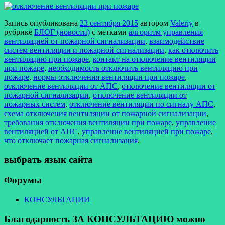
Запись опубликована
23 сентября 2015
автором
Valeriy
в
рубрике
БЛОГ (новости)
с метками
алгоритм управления
вентиляцией от пожарной сигнализации
,
взаимодействие
систем вентиляции и пожарной сигнализации
,
как отключить
вентиляцию при пожаре
,
контакт на отключение вентиляции
при пожаре
,
необходимость отключить вентиляцию при
пожаре
,
нормы отключения вентиляции при пожаре
,
отключение вентиляции от АПС
,
отключение вентиляции от
пожарной сигнализации
,
отключение вентиляции от
пожарных систем
,
отключение вентиляции по сигналу АПС
,
схема отключения вентиляции от пожарной сигнализации
,
требования отключения вентиляции при пожаре
,
управление
вентиляцией от АПС
,
управление вентиляцией при пожаре
,
что отключает пожарная сигнализация
.
выбрать язык сайта
Форумы
КОНСУЛЬТАЦИИ
Благодарность ЗА КОНСУЛЬТАЦИЮ можно