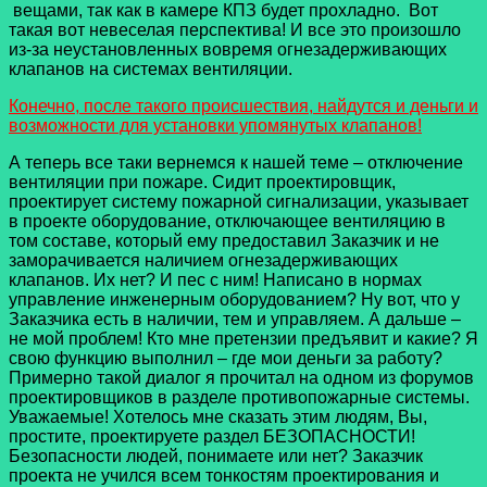
вещами, так как в камере КПЗ будет прохладно. Вот
такая вот невеселая перспектива! И все это произошло
из-за неустановленных вовремя огнезадерживающих
клапанов на системах вентиляции.
Конечно, после такого происшествия, найдутся и деньги и
возможности для установки упомянутых клапанов!
А теперь все таки вернемся к нашей теме – отключение
вентиляции при пожаре. Сидит проектировщик,
проектирует систему пожарной сигнализации, указывает
в проекте оборудование, отключающее вентиляцию в
том составе, который ему предоставил Заказчик и не
заморачивается наличием огнезадерживающих
клапанов. Их нет? И пес с ним! Написано в нормах
управление инженерным оборудованием? Ну вот, что у
Заказчика есть в наличии, тем и управляем. А дальше –
не мой проблем! Кто мне претензии предъявит и какие? Я
свою функцию выполнил – где мои деньги за работу?
Примерно такой диалог я прочитал на одном из форумов
проектировщиков в разделе противопожарные системы.
Уважаемые! Хотелось мне сказать этим людям, Вы,
простите, проектируете раздел БЕЗОПАСНОСТИ!
Безопасности людей, понимаете или нет? Заказчик
проекта не учился всем тонкостям проектирования и