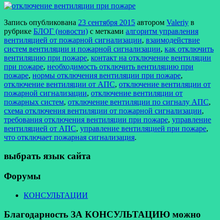
Запись опубликована
23 сентября 2015
автором
Valeriy
в
рубрике
БЛОГ (новости)
с метками
алгоритм управления
вентиляцией от пожарной сигнализации
,
взаимодействие
систем вентиляции и пожарной сигнализации
,
как отключить
вентиляцию при пожаре
,
контакт на отключение вентиляции
при пожаре
,
необходимость отключить вентиляцию при
пожаре
,
нормы отключения вентиляции при пожаре
,
отключение вентиляции от АПС
,
отключение вентиляции от
пожарной сигнализации
,
отключение вентиляции от
пожарных систем
,
отключение вентиляции по сигналу АПС
,
схема отключения вентиляции от пожарной сигнализации
,
требования отключения вентиляции при пожаре
,
управление
вентиляцией от АПС
,
управление вентиляцией при пожаре
,
что отключает пожарная сигнализация
.
выбрать язык сайта
Форумы
КОНСУЛЬТАЦИИ
Благодарность ЗА КОНСУЛЬТАЦИЮ можно