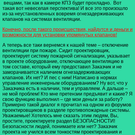
вещами, так как в камере КПЗ будет прохладно. Вот
такая вот невеселая перспектива! И все это произошло
из-за неустановленных вовремя огнезадерживающих
клапанов на системах вентиляции.
Конечно, после такого происшествия, найдутся и деньги и
возможности для установки упомянутых клапанов!
А теперь все таки вернемся к нашей теме – отключение
вентиляции при пожаре. Сидит проектировщик,
проектирует систему пожарной сигнализации, указывает
в проекте оборудование, отключающее вентиляцию в
том составе, который ему предоставил Заказчик и не
заморачивается наличием огнезадерживающих
клапанов. Их нет? И пес с ним! Написано в нормах
управление инженерным оборудованием? Ну вот, что у
Заказчика есть в наличии, тем и управляем. А дальше –
не мой проблем! Кто мне претензии предъявит и какие? Я
свою функцию выполнил – где мои деньги за работу?
Примерно такой диалог я прочитал на одном из форумов
проектировщиков в разделе противопожарные системы.
Уважаемые! Хотелось мне сказать этим людям, Вы,
простите, проектируете раздел БЕЗОПАСНОСТИ!
Безопасности людей, понимаете или нет? Заказчик
проекта не учился всем тонкостям проектирования и