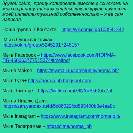
другой сайт, прошу копировать вместе с ссылками на
мою страницу, так как статья как не крути является
моей интеллектуальной собственностью – я ее сам
написал.
Наша группа В Контакте –
https://vk.com/club103541242
Мы в Одноклассниках –
https://ok.ru/group/52452917248157
Мы в Facеbook –
https://www.facebook.com/НОРМА-
ПБ-460063777515374/timeline/
Мы на Майле –
https://my.mail.ru/community/norma-pb/
Мы в Гугл+
https://norma-pb.blogspot.com
Мы в Твитере –
https://twitter.com/z8NYoBs6Xitx7aL
Мы на Яндекс Дзен –
https://zen.yandex.ru/id/5c86022fcd893400b3e4ea8c
Мы в Instagram –
https://www.instagram.com/norma.p.b/
Мы в Телеграмме –
https://t.me/norma_pb