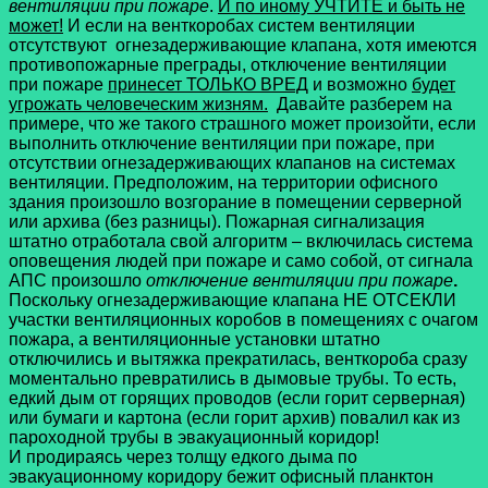
вентиляции при пожаре
.
И по иному УЧТИТЕ и быть не
может!
И если на венткоробах систем вентиляции
отсутствуют огнезадерживающие клапана, хотя имеются
противопожарные преграды, отключение вентиляции
при пожаре
принесет ТОЛЬКО ВРЕД
и возможно
будет
угрожать человеческим жизням.
Давайте разберем на
примере, что же такого страшного может произойти, если
выполнить отключение вентиляции при пожаре, при
отсутствии огнезадерживающих клапанов на системах
вентиляции. Предположим, на территории офисного
здания произошло возгорание в помещении серверной
или архива (без разницы). Пожарная сигнализация
штатно отработала свой алгоритм – включилась система
оповещения людей при пожаре и само собой, от сигнала
АПС произошло
отключение вентиляции при пожаре
.
Поскольку огнезадерживающие клапана НЕ ОТСЕКЛИ
участки вентиляционных коробов в помещениях с очагом
пожара, а вентиляционные установки штатно
отключились и вытяжка прекратилась, венткороба сразу
моментально превратились в дымовые трубы. То есть,
едкий дым от горящих проводов (если горит серверная)
или бумаги и картона (если горит архив) повалил как из
пароходной трубы в эвакуационный коридор!
И продираясь через толщу едкого дыма по
эвакуационному коридору бежит офисный планктон