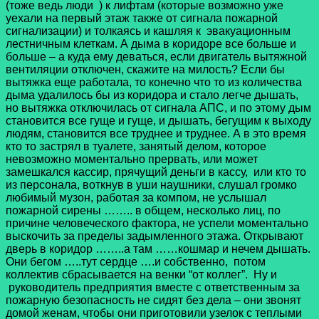
(тоже ведь люди
) к лифтам (которые возможно уже
уехали на первый этаж также от сигнала пожарной
сигнализации) и толкаясь и кашляя к эвакуационным
лестничным клеткам. А дыма в коридоре все больше и
больше – а куда ему деваться, если двигатель вытяжной
вентиляции отключен, скажите на милость? Если бы
вытяжка еще работала, то конечно что то из количества
дыма удалилось бы из коридора и стало легче дышать,
но вытяжка отключилась от сигнала АПС, и по этому дым
становится все гуще и гуще, и дышать, бегущим к выходу
людям, становится все труднее и труднее. А в это время
кто то застрял в туалете, занятый делом, которое
невозможно моментально прервать, или может
замешкался кассир, прячущий деньги в кассу, или кто то
из персонала, воткнув в уши наушники, слушал громко
любимый музон, работая за компом, не услышал
пожарной сирены …….. в общем, несколько лиц, по
причине человеческого фактора, не успели моментально
выскочить за пределы задымленного этажа. Открывают
дверь в коридор ……..а там ……кошмар и нечем дышать.
Они бегом …..тут сердце ….и собственно, потом
коллектив сбрасывается на венки “от коллег”. Ну и
руководитель предприятия вместе с ответственным за
пожарную безопасность не сидят без дела – они звонят
домой женам, чтобы они приготовили узелок с теплыми