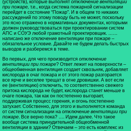
(устройств), которые выполнят
отключение вентиляции
при пожаре,
т.е., когда система пожарной сигнализации
перейдет в состояние “Пожар”. И в общем то никаких
рассуждений по этому поводу быть не может, поскольку
это ясно отражено в нормативных документах, которыми
должен руководствоваться при проектировании систем
АПС и СОУЭ любой грамотный проектировщик. ……
написано же отключение вентиляции при пожаре –
обязательное условие. Давайте не будем делать быстрых
выводов и разберемся в теме.
Во первых, для чего производится
отключение
вентиляции при пожаре
? Ответ лежит на поверхности –
общеобменная вентиляция создает сквозьняк, добавляет
кислорода в очаг пожара и от этого пожар разгорается
все ярче и веселее трещат в огне дровишки. А вот если
ее (вентиляцию) отключить, то соответственно свежего
притока кислорода не будет, кислорода станет меньше в
очаге пожара, так как он постепенно выгорает,
поддерживая процесс горения, и огонь постепенно
затухает. Собственно, для этого и выполняется команда
от систем сигнализации на
отключение вентиляции при
пожаре
. Все верно пока? …. Идем далее. Что такое
вообще система принудительной общеобменной
вентиляции в здании? Отвечаем – это есть комплекс из