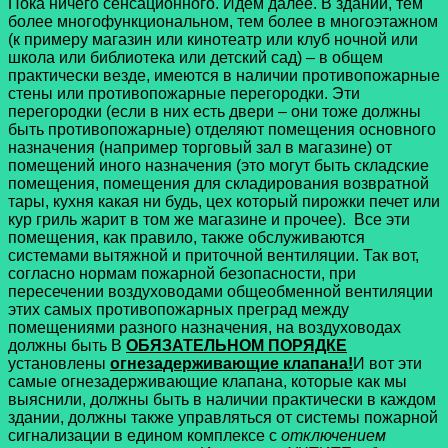
Пока ничего сенсационного. Идем далее. В здании, тем
более многофункциональном, тем более в многоэтажном
(к примеру магазин или кинотеатр или клуб ночной или
школа или библиотека или детский сад) – в общем
практически везде, имеются в наличии противопожарные
стены или противопожарные перегородки. Эти
перегородки (если в них есть двери – они тоже должны
быть противопожарные) отделяют помещения основного
назначения (например торговый зал в магазине) от
помещений иного назначения (это могут быть складские
помещения, помещения для складирования возвратной
тары, кухня какая ни будь, цех который пирожки печет или
кур гриль жарит в том же магазине и прочее). Все эти
помещения, как правило, также обслуживаются
системами вытяжной и приточной вентиляции. Так вот,
согласно нормам пожарной безопасности, при
пересечении воздуховодами общеобменной вентиляции
этих самых противопожарных преград между
помещениями разного назначения, на воздуховодах
должны быть В
ОБЯЗАТЕЛЬНОМ ПОРЯДКЕ
установлены
огнезадерживающие клапана!
И вот эти
самые огнезадерживающие клапана, которые как мы
выяснили, должны быть в наличии практически в каждом
здании, должны также управляться от системы пожарной
сигнализации в едином комплексе с
отключением