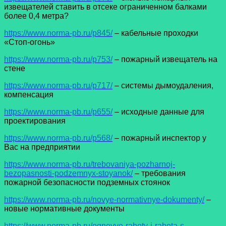
извещателей ставить в отсеке ограниченном балками
более 0,4 метра?
https://www.norma-pb.ru/p845/
– кабельные проходки
«Стоп-огонь»
https://www.norma-pb.ru/p753/
– пожарный извещатель на
стене
https://www.norma-pb.ru/p717/
– системы дымоудаления,
компенсация
https://www.norma-pb.ru/p655/
– исходные данные для
проектирования
https://www.norma-pb.ru/p568/
– пожарный инспектор у
Вас на предприятии
https://www.norma-pb.ru/trebovaniya-pozharnoj-
bezopasnosti-podzemnyx-stoyanok/
– требования
пожарной безопасности подземных стоянок
https://www.norma-pb.ru/novye-normativnye-dokumenty/
–
новые нормативные документы
https://www.norma-pb.ru/ognevye-raboty-i-rabota-s-