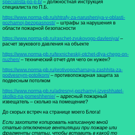
specialista-po-p-b/
– должностная инструкция
специалиста по П.Б.
https://www.norma-pb.ru/shtrafy-za-narusheniya-v-oblasti-
pozharnoj-bezopasnosti/
– штрафы за нарушения в
области пожарной безопасности
https://www.norma-pb.ru/raschet-zvukovogo-davleniya/
–
расчет звукового давления на объекте
https://www.norma-pb.ru/texnicheskij-otchet-dlya-chego-on-
nuzhen/
– технический отчет-для чего он нужен?
https://www.norma-pb.ru/protivopozharnaya-zashhita-za-
podvesnym-potolkom/
– противопожарная защита за
подвесным потолком
https://www.norma-pb.ru/adresnyj-pozharnyj-izveshhatel-
skolko-na-pomeshhenie/
– адресный пожарный
извещатель – сколько на помещение?
До скорых встреч на странице моего Блога!
Если захотите копировать написанную мной
статью отключение вентиляции при пожаре или
фрагменты статьи, чтобы вставить в какой то