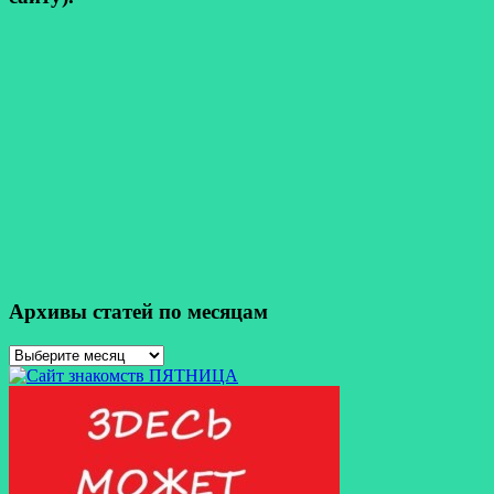
Архивы статей по месяцам
Архивы
статей
по
месяцам