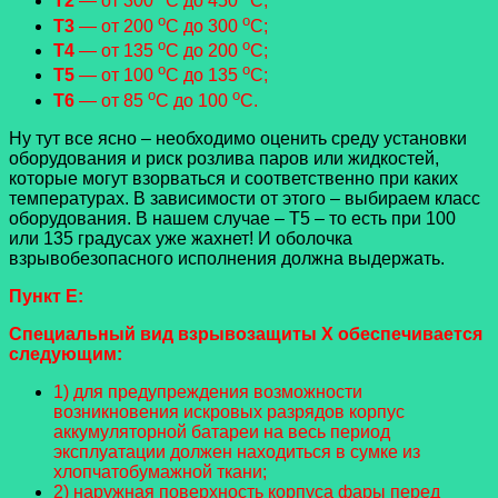
Т2
— от 300
С до 450
С;
o
o
Т3
— от 200
С до 300
С;
o
o
Т4
— от 135
С до 200
С;
o
o
Т5
— от 100
С до 135
С;
o
o
Т6
— от 85
С до 100
С.
Ну тут все ясно – необходимо оценить среду установки
оборудования и риск розлива паров или жидкостей,
которые могут взорваться и соответственно при каких
температурах. В зависимости от этого – выбираем класс
оборудования. В нашем случае – Т5 – то есть при 100
или 135 градусах уже жахнет! И оболочка
взрывобезопасного исполнения должна выдержать.
Пункт Е:
Специальный вид взрывозащиты Х обеспечивается
следующим:
1) для предупреждения возможности
возникновения искровых разрядов корпус
аккумуляторной батареи на весь период
эксплуатации должен находиться в сумке из
хлопчатобумажной ткани;
2) наружная поверхность корпуса фары перед