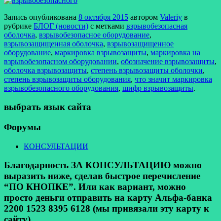
Запись опубликована
8 октября 2015
автором
Valeriy
в
рубрике
БЛОГ (новости)
с метками
взрывобезопасная
оболочка
,
взрывобезопасное оборудование
,
взрывозащищенная оболочка
,
взрывозащищенное
оборудование
,
маркировка взрывозащиты
,
маркировка на
взрывобезопасном оборудовании
,
обозначение взрывозащиты
,
оболочка взрывозащиты
,
степень взрывозащиты оболочки
,
степень взрывозащиты оборудования
,
что значит маркировка
взрывобезопасного оборудования
,
шифр взрывозащиты
.
выбрать язык сайта
Форумы
КОНСУЛЬТАЦИИ
Благодарность ЗА КОНСУЛЬТАЦИЮ можно
выразить ниже, сделав быстрое перечисление
“ПО КНОПКЕ”. Или как вариант, можно
просто деньги отправить на карту Альфа-банка
2200 1523 8395 6128 (мы привязали эту карту к
сайту).