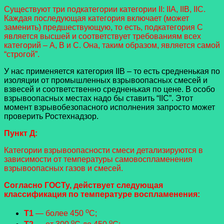
Существуют три подкатегории категории II: IIA, IIB, IIC.
Каждая последующая категория включает (может
заменить) предшествующую, то есть, подкатегория С
является высшей и соответствует требованиям всех
категорий – A, B и С. Она, таким образом, является самой
“строгой”.
У нас применяется категория IIB – то есть средненькая по
изоляции от промышленных взрывоопасных смесей и
взвесей и соответственно средненькая по цене. В особо
взрывоопасных местах надо бы ставить “IIС”. Этот
момент взрывобезопасного исполнения запросто может
проверить Ростехнадзор.
Пункт Д:
Категории взрывоопасности смеси детализируются в
зависимости от температуры самовоспламенения
взрывоопасных газов и смесей.
Согласно ГОСТу, действует следующая
классификация по температуре воспламенения:
o
Т1
— более 450
С;
o
o