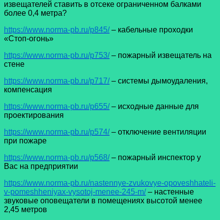
извещателей ставить в отсеке ограниченном балками
более 0,4 метра?
https://www.norma-pb.ru/p845/
– кабельные проходки
«Стоп-огонь»
https://www.norma-pb.ru/p753/
– пожарный извещатель на
стене
https://www.norma-pb.ru/p717/
– системы дымоудаления,
компенсация
https://www.norma-pb.ru/p655/
– исходные данные для
проектирования
https://www.norma-pb.ru/p574/
– отключение вентиляции
при пожаре
https://www.norma-pb.ru/p568/
– пожарный инспектор у
Вас на предприятии
https://www.norma-pb.ru/nastennye-zvukovye-opoveshhateli-
v-pomeshheniyax-vysotoj-menee-245-m/
– настенные
звуковые оповещатели в помещениях высотой менее
2,45 метров