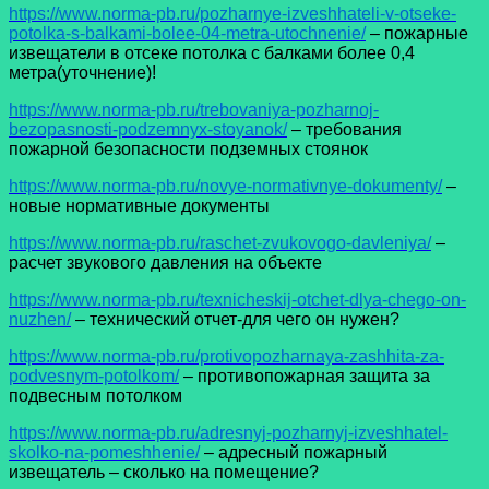
https://www.norma-pb.ru/pozharnye-izveshhateli-v-otseke-
potolka-s-balkami-bolee-04-metra-utochnenie/
– пожарные
извещатели в отсеке потолка с балками более 0,4
метра(уточнение)!
https://www.norma-pb.ru/trebovaniya-pozharnoj-
bezopasnosti-podzemnyx-stoyanok/
– требования
пожарной безопасности подземных стоянок
https://www.norma-pb.ru/novye-normativnye-dokumenty/
–
новые нормативные документы
https://www.norma-pb.ru/raschet-zvukovogo-davleniya/
–
расчет звукового давления на объекте
https://www.norma-pb.ru/texnicheskij-otchet-dlya-chego-on-
nuzhen/
– технический отчет-для чего он нужен?
https://www.norma-pb.ru/protivopozharnaya-zashhita-za-
podvesnym-potolkom/
– противопожарная защита за
подвесным потолком
https://www.norma-pb.ru/adresnyj-pozharnyj-izveshhatel-
skolko-na-pomeshhenie/
– адресный пожарный
извещатель – сколько на помещение?