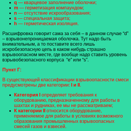
q
— кварцевое заполнение оболочки;
m
— герметизация компаундом;
n
— отсутствие искрообразования;
s
— специальная защита;
h
— герметическая изоляция.
Расшифровка говорит сама за себя – в данном случае “d”
– взрывонепроницаемая оболочка. Тут надо быть
внимательным, а то поставите всего лишь
искробезопасную цепь в каком нибудь страшно
взрывоопасном месте, где вообще надо ставить уровень
взрывобезопасного корпуса “е” или “s”.
Пункт Г:
В существующей классификации взрывоопасности смеси
предусмотрены две категории:
I и II
.
Категория I
определяет требования к
оборудованию, предназначенному для работы в
шахтах и рудниках, ее мы не рассматриваем;
К категории II
относится оборудование,
применяемое для работы в условиях возможного
образования промышленных взрывоопасных
смесей газов и взвесей.