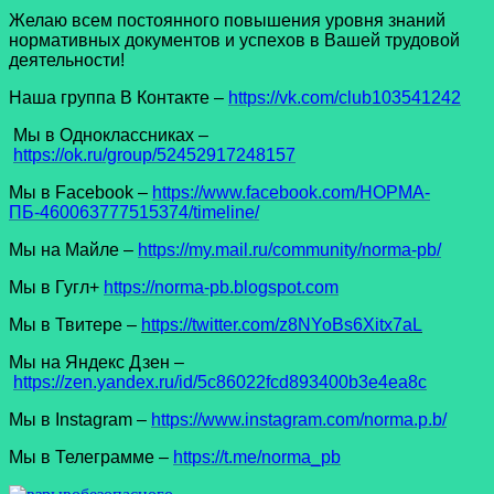
Желаю всем постоянного повышения уровня знаний
нормативных документов и успехов в Вашей трудовой
деятельности!
Наша группа В Контакте –
https://vk.com/club103541242
Мы в Одноклассниках –
https://ok.ru/group/52452917248157
Мы в Facеbook –
https://www.facebook.com/НОРМА-
ПБ-460063777515374/timeline/
Мы на Майле –
https://my.mail.ru/community/norma-pb/
Мы в Гугл+
https://norma-pb.blogspot.com
Мы в Твитере –
https://twitter.com/z8NYoBs6Xitx7aL
Мы на Яндекс Дзен –
https://zen.yandex.ru/id/5c86022fcd893400b3e4ea8c
Мы в Instagram –
https://www.instagram.com/norma.p.b/
Мы в Телеграмме –
https://t.me/norma_pb