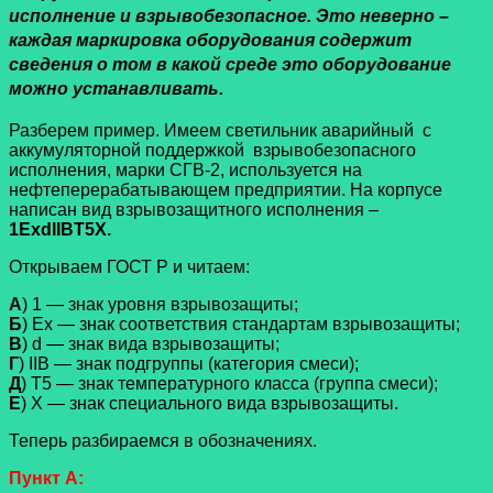
исполнение и взрывобезопасное. Это неверно –
каждая маркировка оборудования содержит
сведения о том в какой среде это оборудование
можно устанавливать.
Разберем пример. Имеем светильник аварийный с
аккумуляторной поддержкой взрывобезопасного
исполнения, марки СГВ-2, используется на
нефтеперерабатывающем предприятии. На корпусе
написан вид взрывозащитного исполнения –
1ExdIIBT5X.
Открываем ГОСТ Р и читаем:
А
) 1 — знак уровня взрывозащиты;
Б
) Ех — знак соответствия стандартам взрывозащиты;
В
) d — знак вида взрывозащиты;
Г
) IIВ — знак подгруппы (категория смеси);
Д
) T5 — знак температурного класса (группа смеси);
Е
) Х — знак специального вида взрывозащиты.
Теперь разбираемся в обозначениях.
Пункт А: