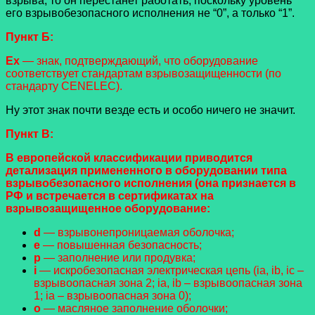
взрыва, то он перестанет работать, поскольку уровень
его взрывобезопасного исполнения не “0”, а только “1”.
Пункт Б:
Ех
— знак, подтверждающий, что оборудование
соответствует стандартам взрывозащищенности (по
стандарту CENELEC).
Ну этот знак почти везде есть и особо ничего не значит.
Пункт В:
В европейской классификации приводится
детализация примененного в оборудовании типа
взрывобезопасного исполнения (она признается в
РФ и встречается в сертификатах на
взрывозащищенное оборудование:
d
— взрывонепроницаемая оболочка;
е
— повышенная безопасность;
р
— заполнение или продувка;
i
— искробезопасная электрическая цепь (ia, ib, ic –
взрывоопасная зона 2; ia, ib – взрывоопасная зона
1; ia – взрывоопасная зона 0);
о
— масляное заполнение оболочки;