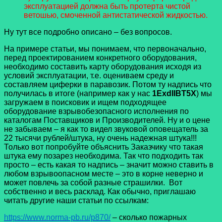
эксплуатацией должна быть протерта чистой
ветошью, смоченной антистатической жидкостью.
Ну тут все подробно описано – без вопросов.
На примере статьи, мы понимаем, что первоначально,
перед проектированием конкретного оборудования,
необходимо составить карту оборудования исходя из
условий эксплуатации, т.е. оцениваем среду и
составляем циферки в паравозик. Потом ту надпись что
получилась в итоге (например как у нас
1ExdIIBT5X
) мы
загружаем в поисковик и ищем подходящее
оборудование взрывобезопасного исполнения по
каталогам Поставщиков и Производителей. Ну и о цене
не забываем – я как то видел звуковой оповещатель за
22 тысячи рублей/штука, ну очень надежная штука!!!
Только вот попробуйте объяснить Заказчику что такая
штука ему позарез необходима. Так что подходить так
просто – есть какая то надпись – значит можно ставить в
любом взрывоопасном месте – это в корне неверно и
может повлечь за собой разные страшилки.
Вот
собственно и весь расклад. Как обычно, приглашаю
читать другие наши статьи по ссылкам:
https://www.norma-pb.ru/p870/
– сколько пожарных