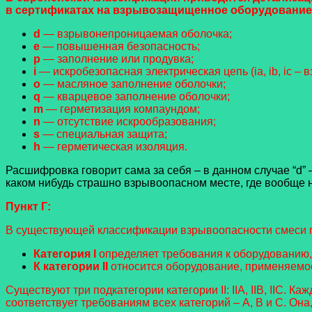
в сертификатах на взрывозащищенное оборудование
d
— взрывонепроницаемая оболочка;
е
— повышенная безопасность;
р
— заполнение или продувка;
i
— искробезопасная электрическая цепь (ia, ib, ic – в
о
— масляное заполнение оболочки;
q
— кварцевое заполнение оболочки;
m
— герметизация компаундом;
n
— отсутствие искрообразования;
s
— специальная защита;
h
— герметическая изоляция.
Расшифровка говорит сама за себя – в данном случае “d”
каком нибудь страшно взрывоопасном месте, где вообще на
Пункт Г:
В существующей классификации взрывоопасности смеси 
Категория I
определяет требования к оборудованию,
К категории II
относится оборудование, применяемо
Существуют три подкатегории категории II: IIA, IIB, IIC
соответствует требованиям всех категорий – A, B и С. Она,