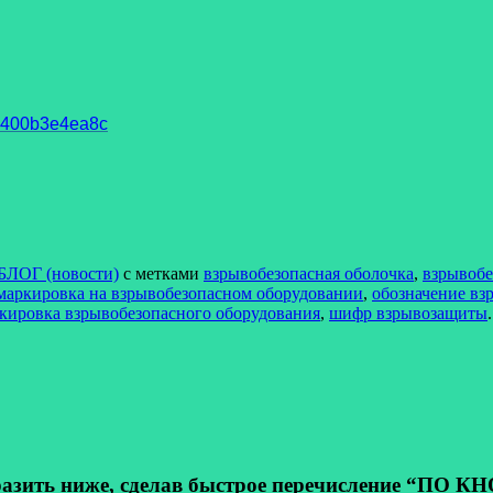
93400b3e4ea8c
БЛОГ (новости)
с метками
взрывобезопасная оболочка
,
взрывобе
маркировка на взрывобезопасном оборудовании
,
обозначение в
ркировка взрывобезопасного оборудования
,
шифр взрывозащиты
.
ь ниже, сделав быстрое перечисление “ПО КНОП