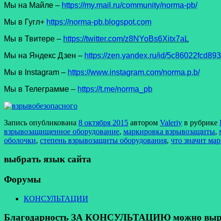
Мы на Майле –
https://my.mail.ru/community/norma-pb/
Мы в Гугл+
https://norma-pb.blogspot.com
Мы в Твитере –
https://twitter.com/z8NYoBs6Xitx7aL
Мы на Яндекс Дзен –
https://zen.yandex.ru/id/5c86022fcd8
Мы в Instagram –
https://www.instagram.com/norma.p.b/
Мы в Телеграмме –
https://t.me/norma_pb
Запись опубликована
8 октября 2015
автором
Valeriy
в рубрике
взрывозащищенное оборудование
,
маркировка взрывозащиты
,
оболочки
,
степень взрывозащиты оборудования
,
что значит ма
выбрать язык сайта
Форумы
КОНСУЛЬТАЦИИ
Благодарность ЗА КОНСУЛЬТАЦИЮ можно выразит