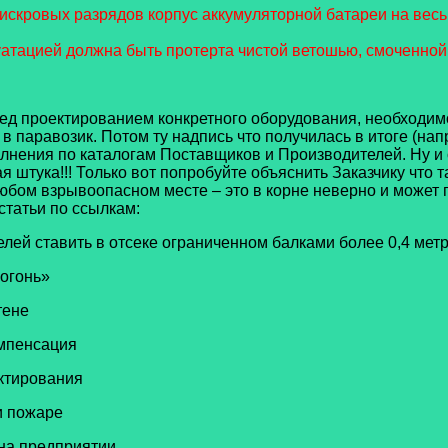
скровых разрядов корпус аккумуляторной батареи на весь 
уатацией должна быть протерта чистой ветошью, смоченной
ед проектированием конкретного оборудования, необходимо
в паравозик. Потом ту надпись что получилась в итоге (нап
ения по каталогам Поставщиков и Производителей. Ну и о 
 штука!!! Только вот попробуйте объяснить Заказчику что т
 любом взрывоопасном месте – это в корне неверно и может
статьи по ссылкам:
лей ставить в отсеке ограниченном балками более 0,4 мет
огонь»
тене
мпенсация
ктирования
и пожаре
на предприятии