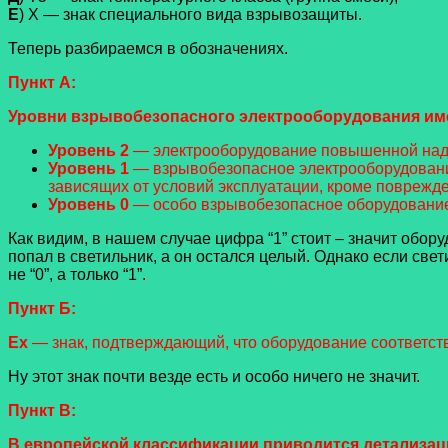
Е
) Х — знак специального вида взрывозащиты.
Теперь разбираемся в обозначениях.
Пункт А:
Уровни взрывобезопасного электрооборудования имеют
Уровень 2
— электрооборудование повышенной наде
Уровень 1
— взрывобезопасное электрооборудование
зависящих от условий эксплуатации, кроме повреж
Уровень 0
— особо взрывобезопасное оборудование
Как видим, в нашем случае цифра “1” стоит – значит обо
попал в светильник, а он остался целый. Однако если све
не “0”, а только “1”.
Пункт Б:
Ех
— знак, подтверждающий, что оборудование соответст
Ну этот знак почти везде есть и особо ничего не значит.
Пункт В:
В европейской классификации приводится детализаци