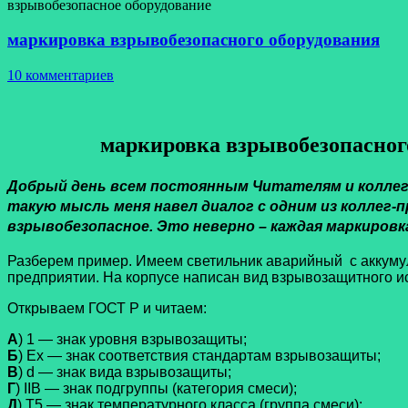
взрывобезопасное оборудование
маркировка взрывобезопасного оборудования
10 комментариев
маркировка взрывобезопасного 
Добрый день всем постоянным Читателям и коллега
такую мысль меня навел диалог с одним из коллег-
взрывобезопасное. Это неверно – каждая маркировк
Разберем пример. Имеем светильник аварийный с аккум
предприятии. На корпусе написан вид взрывозащитного 
Открываем ГОСТ Р и читаем:
А
) 1 — знак уровня взрывозащиты;
Б
) Ех — знак соответствия стандартам взрывозащиты;
В
) d — знак вида взрывозащиты;
Г
) IIВ — знак подгруппы (категория смеси);
Д
) T5 — знак температурного класса (группа смеси);