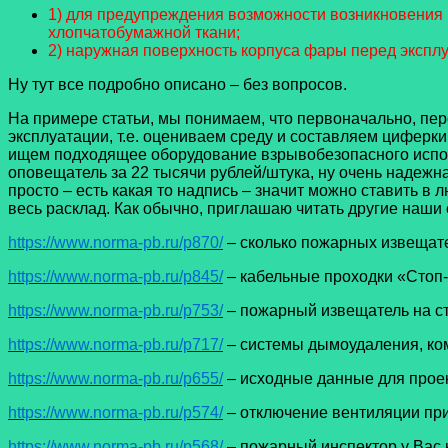
1) для предупреждения возможности возникновения и
хлопчатобумажной ткани;
2) наружная поверхность корпуса фары перед экспл
Ну тут все подробно описано – без вопросов.
На примере статьи, мы понимаем, что первоначально, пер
эксплуатации, т.е. оцениваем среду и составляем циферки 
ищем подходящее оборудование взрывобезопасного исполн
оповещатель за 22 тысячи рублей/штука, ну очень надежная
просто – есть какая то надпись – значит можно ставить в
весь расклад. Как обычно, приглашаю читать другие наши 
https://www.norma-pb.ru/p870/
– сколько пожарных извещате
https://www.norma-pb.ru/p845/
– кабельные проходки «Стоп-
https://www.norma-pb.ru/p753/
– пожарный извещатель на с
https://www.norma-pb.ru/p717/
– системы дымоудаления, ко
https://www.norma-pb.ru/p655/
– исходные данные для прое
https://www.norma-pb.ru/p574/
– отключение вентиляции пр
https://www.norma-pb.ru/p568/
– пожарный инспектор у Вас 