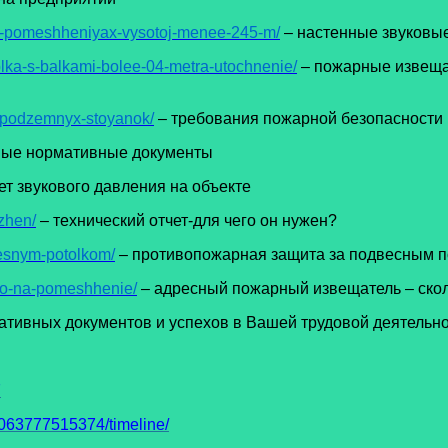
-v-pomeshheniyax-vysotoj-menee-245-m/
– настенные звуковы
olka-s-balkami-bolee-04-metra-utochnenie/
– пожарные извещат
i-podzemnyx-stoyanok/
– требования пожарной безопасности
вые нормативные документы
ет звукового давления на объекте
zhen/
– технический отчет-для чего он нужен?
vesnym-potolkom/
– противопожарная защита за подвесным 
lko-na-pomeshhenie/
– адресный пожарный извещатель – ско
тивных документов и успехов в Вашей трудовой деятельно
7
63777515374/timeline/