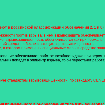
 в российской классификации обозначения 2, 1 и 0 ( 
жности против взрыва: в нем взрывозащита обеспечивает
: взрывозащищенность обеспечивается как при нормальны
дений средств, обеспечивающих взрывозащищенность;
, в котором применены специальные меры и средства защи
рудование обеспечивает работоспособность даже при вероят
тильник попадет в эпицентр взрыва, то он перестанет работ
вует стандартам взрывозащищенности (по стандарту CENE
я примененного в оборудовании типа взрывобезопасно