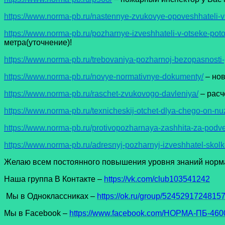
https://www.norma-pb.ru/nastennye-zvukovye-opoveshhateli
https://www.norma-pb.ru/pozharnye-izveshhateli-v-otseke-pot
метра(уточнение)!
https://www.norma-pb.ru/trebovaniya-pozharnoj-bezopasnost
https://www.norma-pb.ru/novye-normativnye-dokumenty/
– но
https://www.norma-pb.ru/raschet-zvukovogo-davleniya/
– расч
https://www.norma-pb.ru/texnicheskij-otchet-dlya-chego-on-nu
https://www.norma-pb.ru/protivopozharnaya-zashhita-za-pod
https://www.norma-pb.ru/adresnyj-pozharnyj-izveshhatel-sko
Желаю всем постоянного повышения уровня знаний норма
Наша группа В Контакте –
https://vk.com/club103541242
Мы в Одноклассниках –
https://ok.ru/group/5245291724815
Мы в Facеbook –
https://www.facebook.com/НОРМА-ПБ-4600