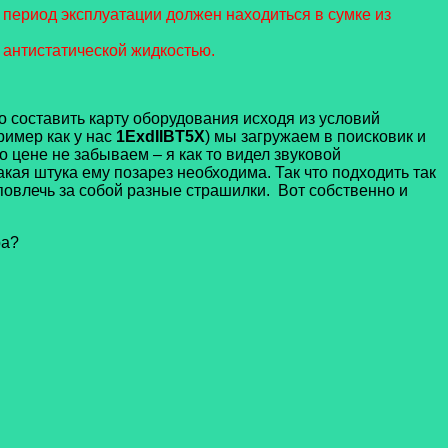
период эксплуатации должен находиться в сумке из
 антистатической жидкостью.
 составить карту оборудования исходя из условий
ример как у нас
1ExdIIBT5X
) мы загружаем в поисковик и
цене не забываем – я как то видел звуковой
акая штука ему позарез необходима. Так что подходить так
 повлечь за собой разные страшилки.
Вот собственно и
ра?