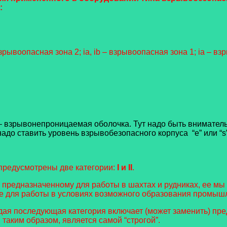
:
зрывоопасная зона 2; ia, ib – взрывоопасная зона 1; ia – вз
 – взрывонепроницаемая оболочка. Тут надо быть вниматель
до ставить уровень взрывобезопасного корпуса “е” или “s”
предусмотрены две категории:
I и II
.
 предназначенному для работы в шахтах и рудниках, ее мы
е для работы в условиях возможного образования промышл
. Каждая последующая категория включает (может заменить) п
 таким образом, является самой “строгой”.