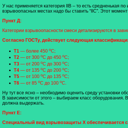
У нас применяется категория IIB – то есть средненькая 
взрывоопасных местах надо бы ставить “IIС”. Этот момен
Пункт Д:
Категории взрывоопасности смеси детализируются в зави
Согласно ГОСТу, действует следующая классификаци
o
Т1
— более 450
С;
o
o
Т2
— от 300
С до 450
С;
o
o
Т3
— от 200
С до 300
С;
o
o
Т4
— от 135
С до 200
С;
o
o
Т5
— от 100
С до 135
С;
o
o
Т6
— от 85
С до 100
С.
Ну тут все ясно – необходимо оценить среду установки об
В зависимости от этого – выбираем класс оборудования. В
должна выдержать.
Пункт Е:
Специальный вид взрывозащиты Х обеспечивается 