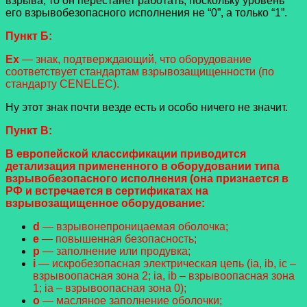
взрыва, то он перестанет работать, поскольку уровень
его взрывобезопасного исполнения не “0”, а только “1”.
Пункт Б:
Ех
— знак, подтверждающий, что оборудование
соответствует стандартам взрывозащищенности (по
стандарту CENELEC).
Ну этот знак почти везде есть и особо ничего не значит.
Пункт В:
В европейской классификации приводится
детализация примененного в оборудовании типа
взрывобезопасного исполнения (она признается в
РФ и встречается в сертификатах на
взрывозащищенное оборудование:
d
— взрывонепроницаемая оболочка;
е
— повышенная безопасность;
р
— заполнение или продувка;
i
— искробезопасная электрическая цепь (ia, ib, ic –
взрывоопасная зона 2; ia, ib – взрывоопасная зона
1; ia – взрывоопасная зона 0);
о
— масляное заполнение оболочки;