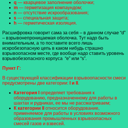
q
— кварцевое заполнение оболочки;
m
— герметизация компаундом;
n
— отсутствие искрообразования;
s
— специальная защита;
h
— герметическая изоляция.
Расшифровка говорит сама за себя – в данном случае “d”
– взрывонепроницаемая оболочка. Тут надо быть
внимательным, а то поставите всего лишь
искробезопасную цепь в каком нибудь страшно
взрывоопасном месте, где вообще надо ставить уровень
взрывобезопасного корпуса “е” или “s”.
Пункт Г:
В существующей классификации взрывоопасности смеси
предусмотрены две категории:
I и II
.
Категория I
определяет требования к
оборудованию, предназначенному для работы в
шахтах и рудниках, ее мы не рассматриваем;
К категории II
относится оборудование,
применяемое для работы в условиях возможного
образования промышленных взрывоопасных
смесей газов и взвесей.