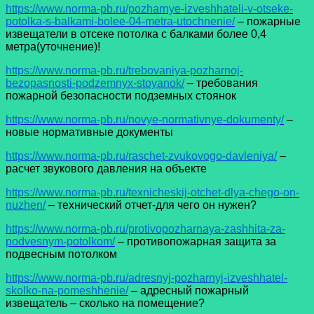
https://www.norma-pb.ru/pozharnye-izveshhateli-v-otseke-
potolka-s-balkami-bolee-04-metra-utochnenie/
– пожарные
извещатели в отсеке потолка с балками более 0,4
метра(уточнение)!
https://www.norma-pb.ru/trebovaniya-pozharnoj-
bezopasnosti-podzemnyx-stoyanok/
– требования
пожарной безопасности подземных стоянок
https://www.norma-pb.ru/novye-normativnye-dokumenty/
–
новые нормативные документы
https://www.norma-pb.ru/raschet-zvukovogo-davleniya/
–
расчет звукового давления на объекте
https://www.norma-pb.ru/texnicheskij-otchet-dlya-chego-on-
nuzhen/
– технический отчет-для чего он нужен?
https://www.norma-pb.ru/protivopozharnaya-zashhita-za-
podvesnym-potolkom/
– противопожарная защита за
подвесным потолком
https://www.norma-pb.ru/adresnyj-pozharnyj-izveshhatel-
skolko-na-pomeshhenie/
– адресный пожарный
извещатель – сколько на помещение?