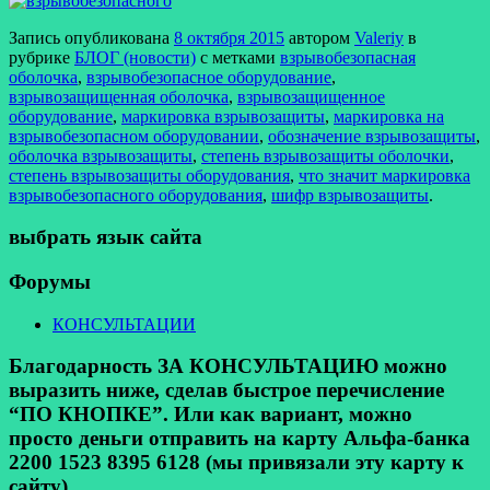
Запись опубликована
8 октября 2015
автором
Valeriy
в
рубрике
БЛОГ (новости)
с метками
взрывобезопасная
оболочка
,
взрывобезопасное оборудование
,
взрывозащищенная оболочка
,
взрывозащищенное
оборудование
,
маркировка взрывозащиты
,
маркировка на
взрывобезопасном оборудовании
,
обозначение взрывозащиты
,
оболочка взрывозащиты
,
степень взрывозащиты оболочки
,
степень взрывозащиты оборудования
,
что значит маркировка
взрывобезопасного оборудования
,
шифр взрывозащиты
.
выбрать язык сайта
Форумы
КОНСУЛЬТАЦИИ
Благодарность ЗА КОНСУЛЬТАЦИЮ можно
выразить ниже, сделав быстрое перечисление
“ПО КНОПКЕ”. Или как вариант, можно
просто деньги отправить на карту Альфа-банка
2200 1523 8395 6128 (мы привязали эту карту к
сайту).