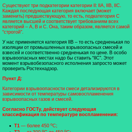
Существуют три подкатегории категории II: IIA, IIB, IIC.
Каждая последующая категория включает (может
заменить) предшествующую, то есть, подкатегория С
является высшей и соответствует требованиям всех
категорий – A, B и С. Она, таким образом, является самой
“строгой”.
У нас применяется категория IIB – то есть средненькая по
изоляции от промышленных взрывоопасных смесей и
взвесей и соответственно средненькая по цене. В особо
взрывоопасных местах надо бы ставить “IIС”. Этот
момент взрывобезопасного исполнения запросто может
проверить Ростехнадзор.
Пункт Д:
Категории взрывоопасности смеси детализируются в
зависимости от температуры самовоспламенения
взрывоопасных газов и смесей.
Согласно ГОСТу, действует следующая
классификация по температуре воспламенения:
o
Т1
— более 450
С;
o
o