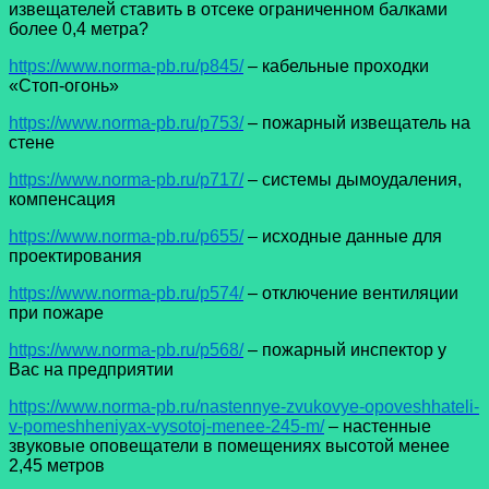
извещателей ставить в отсеке ограниченном балками
более 0,4 метра?
https://www.norma-pb.ru/p845/
– кабельные проходки
«Стоп-огонь»
https://www.norma-pb.ru/p753/
– пожарный извещатель на
стене
https://www.norma-pb.ru/p717/
– системы дымоудаления,
компенсация
https://www.norma-pb.ru/p655/
– исходные данные для
проектирования
https://www.norma-pb.ru/p574/
– отключение вентиляции
при пожаре
https://www.norma-pb.ru/p568/
– пожарный инспектор у
Вас на предприятии
https://www.norma-pb.ru/nastennye-zvukovye-opoveshhateli-
v-pomeshheniyax-vysotoj-menee-245-m/
– настенные
звуковые оповещатели в помещениях высотой менее
2,45 метров