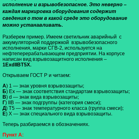
исполнение и взрывобезопасное. Это неверно –
каждая маркировка оборудования содержит
сведения о том в какой среде это оборудование
можно устанавливать.
Разберем пример. Имеем светильник аварийный с
аккумуляторной поддержкой взрывобезопасного
исполнения, марки СГВ-2, используется на
нефтеперерабатывающем предприятии. На корпусе
написан вид взрывозащитного исполнения –
1ExdIIBT5X.
Открываем ГОСТ Р и читаем:
А
) 1 — знак уровня взрывозащиты;
Б
) Ех — знак соответствия стандартам взрывозащиты;
В
) d — знак вида взрывозащиты;
Г
) IIВ — знак подгруппы (категория смеси);
Д
) T5 — знак температурного класса (группа смеси);
Е
) Х — знак специального вида взрывозащиты.
Теперь разбираемся в обозначениях.
Пункт А: