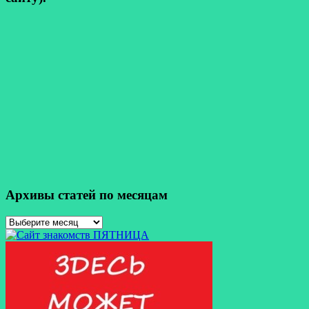
Архивы статей по месяцам
Архивы
статей
по
месяцам