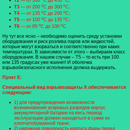
Т2
— от 300
С до 450
С;
o
o
Т3
— от 200
С до 300
С;
o
o
Т4
— от 135
С до 200
С;
o
o
Т5
— от 100
С до 135
С;
o
o
Т6
— от 85
С до 100
С.
Ну тут все ясно – необходимо оценить среду установки
оборудования и риск розлива паров или жидкостей,
которые могут взорваться и соответственно при каких
температурах. В зависимости от этого – выбираем класс
оборудования. В нашем случае – Т5 – то есть при 100
или 135 градусах уже жахнет! И оболочка
взрывобезопасного исполнения должна выдержать.
Пункт Е:
Специальный вид взрывозащиты Х обеспечивается
следующим:
1) для предупреждения возможности
возникновения искровых разрядов корпус
аккумуляторной батареи на весь период
эксплуатации должен находиться в сумке из
хлопчатобумажной ткани;
2) наружная поверхность корпуса фары перед