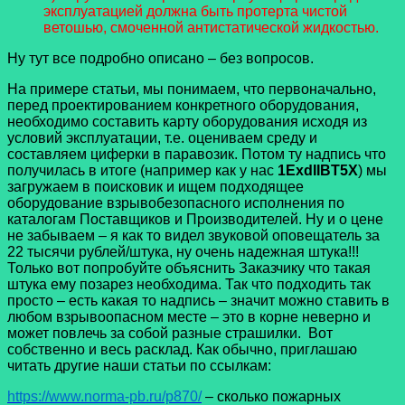
эксплуатацией должна быть протерта чистой
ветошью, смоченной антистатической жидкостью.
Ну тут все подробно описано – без вопросов.
На примере статьи, мы понимаем, что первоначально,
перед проектированием конкретного оборудования,
необходимо составить карту оборудования исходя из
условий эксплуатации, т.е. оцениваем среду и
составляем циферки в паравозик. Потом ту надпись что
получилась в итоге (например как у нас
1ExdIIBT5X
) мы
загружаем в поисковик и ищем подходящее
оборудование взрывобезопасного исполнения по
каталогам Поставщиков и Производителей. Ну и о цене
не забываем – я как то видел звуковой оповещатель за
22 тысячи рублей/штука, ну очень надежная штука!!!
Только вот попробуйте объяснить Заказчику что такая
штука ему позарез необходима. Так что подходить так
просто – есть какая то надпись – значит можно ставить в
любом взрывоопасном месте – это в корне неверно и
может повлечь за собой разные страшилки.
Вот
собственно и весь расклад. Как обычно, приглашаю
читать другие наши статьи по ссылкам:
https://www.norma-pb.ru/p870/
– сколько пожарных