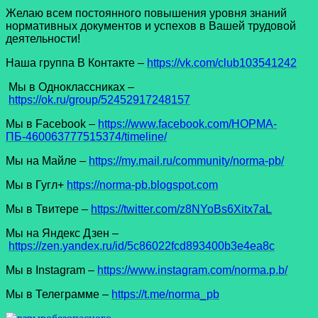
Желаю всем постоянного повышения уровня знаний
нормативных документов и успехов в Вашей трудовой
деятельности!
Наша группа В Контакте –
https://vk.com/club103541242
Мы в Одноклассниках –
https://ok.ru/group/52452917248157
Мы в Facеbook –
https://www.facebook.com/НОРМА-
ПБ-460063777515374/timeline/
Мы на Майле –
https://my.mail.ru/community/norma-pb/
Мы в Гугл+
https://norma-pb.blogspot.com
Мы в Твитере –
https://twitter.com/z8NYoBs6Xitx7aL
Мы на Яндекс Дзен –
https://zen.yandex.ru/id/5c86022fcd893400b3e4ea8c
Мы в Instagram –
https://www.instagram.com/norma.p.b/
Мы в Телеграмме –
https://t.me/norma_pb