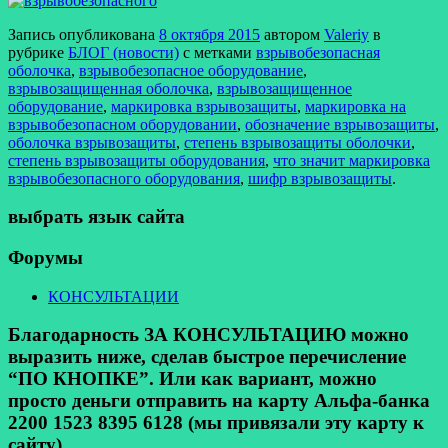
Запись опубликована
8 октября 2015
автором
Valeriy
в
рубрике
БЛОГ (новости)
с метками
взрывобезопасная
оболочка
,
взрывобезопасное оборудование
,
взрывозащищенная оболочка
,
взрывозащищенное
оборудование
,
маркировка взрывозащиты
,
маркировка на
взрывобезопасном оборудовании
,
обозначение взрывозащиты
,
оболочка взрывозащиты
,
степень взрывозащиты оболочки
,
степень взрывозащиты оборудования
,
что значит маркировка
взрывобезопасного оборудования
,
шифр взрывозащиты
.
выбрать язык сайта
Форумы
КОНСУЛЬТАЦИИ
Благодарность ЗА КОНСУЛЬТАЦИЮ можно
выразить ниже, сделав быстрое перечисление
“ПО КНОПКЕ”. Или как вариант, можно
просто деньги отправить на карту Альфа-банка
2200 1523 8395 6128 (мы привязали эту карту к
сайту).