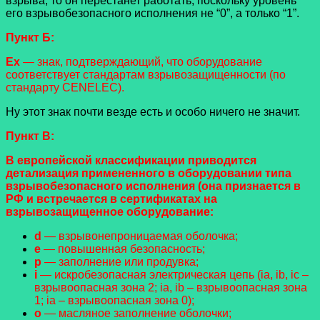
взрыва, то он перестанет работать, поскольку уровень
его взрывобезопасного исполнения не “0”, а только “1”.
Пункт Б:
Ех
— знак, подтверждающий, что оборудование
соответствует стандартам взрывозащищенности (по
стандарту CENELEC).
Ну этот знак почти везде есть и особо ничего не значит.
Пункт В:
В европейской классификации приводится
детализация примененного в оборудовании типа
взрывобезопасного исполнения (она признается в
РФ и встречается в сертификатах на
взрывозащищенное оборудование:
d
— взрывонепроницаемая оболочка;
е
— повышенная безопасность;
р
— заполнение или продувка;
i
— искробезопасная электрическая цепь (ia, ib, ic –
взрывоопасная зона 2; ia, ib – взрывоопасная зона
1; ia – взрывоопасная зона 0);
о
— масляное заполнение оболочки;