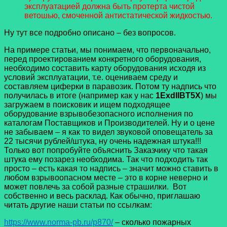
эксплуатацией должна быть протерта чистой
ветошью, смоченной антистатической жидкостью.
Ну тут все подробно описано – без вопросов.
На примере статьи, мы понимаем, что первоначально,
перед проектированием конкретного оборудования,
необходимо составить карту оборудования исходя из
условий эксплуатации, т.е. оцениваем среду и
составляем циферки в паравозик. Потом ту надпись что
получилась в итоге (например как у нас
1ExdIIBT5X
) мы
загружаем в поисковик и ищем подходящее
оборудование взрывобезопасного исполнения по
каталогам Поставщиков и Производителей. Ну и о цене
не забываем – я как то видел звуковой оповещатель за
22 тысячи рублей/штука, ну очень надежная штука!!!
Только вот попробуйте объяснить Заказчику что такая
штука ему позарез необходима. Так что подходить так
просто – есть какая то надпись – значит можно ставить в
любом взрывоопасном месте – это в корне неверно и
может повлечь за собой разные страшилки.
Вот
собственно и весь расклад. Как обычно, приглашаю
читать другие наши статьи по ссылкам:
https://www.norma-pb.ru/p870/
– сколько пожарных