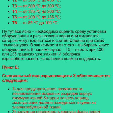
Т2
— от 300
С до 450
С;
o
o
Т3
— от 200
С до 300
С;
o
o
Т4
— от 135
С до 200
С;
o
o
Т5
— от 100
С до 135
С;
o
o
Т6
— от 85
С до 100
С.
Ну тут все ясно – необходимо оценить среду установки
оборудования и риск розлива паров или жидкостей,
которые могут взорваться и соответственно при каких
температурах. В зависимости от этого – выбираем класс
оборудования. В нашем случае – Т5 – то есть при 100
или 135 градусах уже жахнет! И оболочка
взрывобезопасного исполнения должна выдержать.
Пункт Е:
Специальный вид взрывозащиты Х обеспечивается
следующим:
1) для предупреждения возможности
возникновения искровых разрядов корпус
аккумуляторной батареи на весь период
эксплуатации должен находиться в сумке из
хлопчатобумажной ткани;
2) наружная поверхность корпуса фары перед