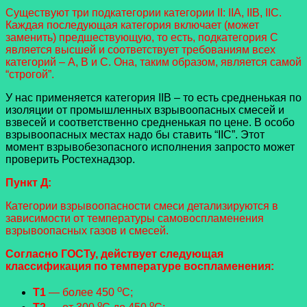
Существуют три подкатегории категории II: IIA, IIB, IIC.
Каждая последующая категория включает (может
заменить) предшествующую, то есть, подкатегория С
является высшей и соответствует требованиям всех
категорий – A, B и С. Она, таким образом, является самой
“строгой”.
У нас применяется категория IIB – то есть средненькая по
изоляции от промышленных взрывоопасных смесей и
взвесей и соответственно средненькая по цене. В особо
взрывоопасных местах надо бы ставить “IIС”. Этот
момент взрывобезопасного исполнения запросто может
проверить Ростехнадзор.
Пункт Д:
Категории взрывоопасности смеси детализируются в
зависимости от температуры самовоспламенения
взрывоопасных газов и смесей.
Согласно ГОСТу, действует следующая
классификация по температуре воспламенения:
o
Т1
— более 450
С;
o
o