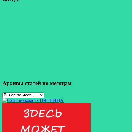
Архивы статей по месяцам
Архивы
статей
по
месяцам