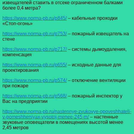
извещателей ставить в отсеке ограниченном балками
более 0,4 метра?
https://www.norma-pb.ru/p845/
– кабельные проходки
«Стоп-огонь»
https://www.norma-pb.ru/p753/
– пожарный извещатель на
стене
https://www.norma-pb.ru/p717/
– системы дымоудаления,
компенсация
https://www.norma-pb.ru/p655/
– исходные данные для
проектирования
https://www.norma-pb.ru/p574/
– отключение вентиляции
при пожаре
https://www.norma-pb.ru/p568/
– пожарный инспектор у
Вас на предприятии
https://www.norma-pb.ru/nastennye-zvukovye-opoveshhateli-
v-pomeshheniyax-vysotoj-menee-245-m/
– настенные
звуковые оповещатели в помещениях высотой менее
2,45 метров