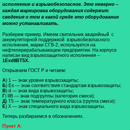
исполнение и взрывобезопасное. Это неверно –
каждая маркировка оборудования содержит
сведения о том в какой среде это оборудование
можно устанавливать.
Разберем пример. Имеем светильник аварийный с
аккумуляторной поддержкой взрывобезопасного
исполнения, марки СГВ-2, используется на
нефтеперерабатывающем предприятии. На корпусе
написан вид взрывозащитного исполнения –
1ExdIIBT5X.
Открываем ГОСТ Р и читаем:
А
) 1 — знак уровня взрывозащиты;
Б
) Ех — знак соответствия стандартам взрывозащиты;
В
) d — знак вида взрывозащиты;
Г
) IIВ — знак подгруппы (категория смеси);
Д
) T5 — знак температурного класса (группа смеси);
Е
) Х — знак специального вида взрывозащиты.
Теперь разбираемся в обозначениях.
Пункт А: