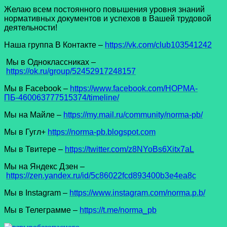
Желаю всем постоянного повышения уровня знаний
нормативных документов и успехов в Вашей трудовой
деятельности!
Наша группа В Контакте –
https://vk.com/club103541242
Мы в Одноклассниках –
https://ok.ru/group/52452917248157
Мы в Facеbook –
https://www.facebook.com/НОРМА-
ПБ-460063777515374/timeline/
Мы на Майле –
https://my.mail.ru/community/norma-pb/
Мы в Гугл+
https://norma-pb.blogspot.com
Мы в Твитере –
https://twitter.com/z8NYoBs6Xitx7aL
Мы на Яндекс Дзен –
https://zen.yandex.ru/id/5c86022fcd893400b3e4ea8c
Мы в Instagram –
https://www.instagram.com/norma.p.b/
Мы в Телеграмме –
https://t.me/norma_pb