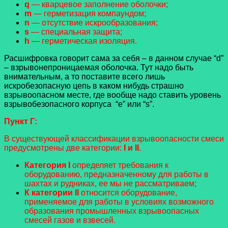
q
— кварцевое заполнение оболочки;
m
— герметизация компаундом;
n
— отсутствие искрообразования;
s
— специальная защита;
h
— герметическая изоляция.
Расшифровка говорит сама за себя – в данном случае “d”
– взрывонепроницаемая оболочка. Тут надо быть
внимательным, а то поставите всего лишь
искробезопасную цепь в каком нибудь страшно
взрывоопасном месте, где вообще надо ставить уровень
взрывобезопасного корпуса “е” или “s”.
Пункт Г:
В существующей классификации взрывоопасности смеси
предусмотрены две категории:
I и II
.
Категория I
определяет требования к
оборудованию, предназначенному для работы в
шахтах и рудниках, ее мы не рассматриваем;
К категории II
относится оборудование,
применяемое для работы в условиях возможного
образования промышленных взрывоопасных
смесей газов и взвесей.