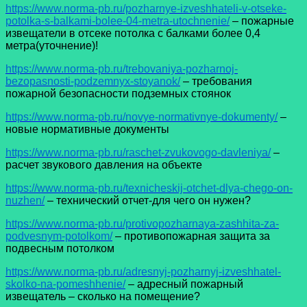
https://www.norma-pb.ru/pozharnye-izveshhateli-v-otseke-
potolka-s-balkami-bolee-04-metra-utochnenie/
– пожарные
извещатели в отсеке потолка с балками более 0,4
метра(уточнение)!
https://www.norma-pb.ru/trebovaniya-pozharnoj-
bezopasnosti-podzemnyx-stoyanok/
– требования
пожарной безопасности подземных стоянок
https://www.norma-pb.ru/novye-normativnye-dokumenty/
–
новые нормативные документы
https://www.norma-pb.ru/raschet-zvukovogo-davleniya/
–
расчет звукового давления на объекте
https://www.norma-pb.ru/texnicheskij-otchet-dlya-chego-on-
nuzhen/
– технический отчет-для чего он нужен?
https://www.norma-pb.ru/protivopozharnaya-zashhita-za-
podvesnym-potolkom/
– противопожарная защита за
подвесным потолком
https://www.norma-pb.ru/adresnyj-pozharnyj-izveshhatel-
skolko-na-pomeshhenie/
– адресный пожарный
извещатель – сколько на помещение?